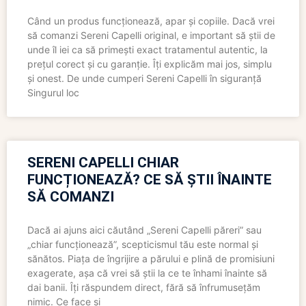
Când un produs funcționează, apar și copiile. Dacă vrei
să comanzi Sereni Capelli original, e important să știi de
unde îl iei ca să primești exact tratamentul autentic, la
prețul corect și cu garanție. Îți explicăm mai jos, simplu
și onest. De unde cumperi Sereni Capelli în siguranță
Singurul loc
SERENI CAPELLI CHIAR
FUNCȚIONEAZĂ? CE SĂ ȘTII ÎNAINTE
SĂ COMANZI
Dacă ai ajuns aici căutând „Sereni Capelli păreri” sau
„chiar funcționează”, scepticismul tău este normal și
sănătos. Piața de îngrijire a părului e plină de promisiuni
exagerate, așa că vrei să știi la ce te înhami înainte să
dai banii. Îți răspundem direct, fără să înfrumusețăm
nimic. Ce face și