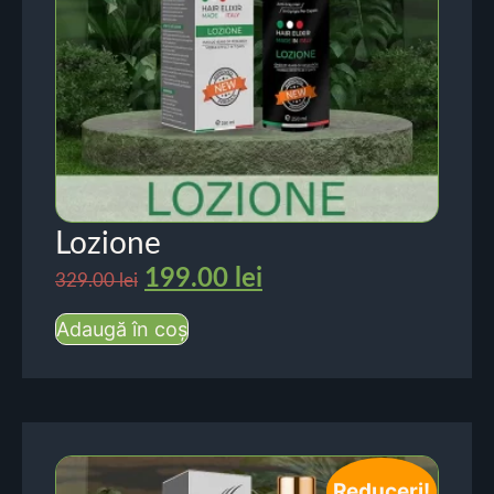
Lozione
199.00
lei
329.00
lei
Adaugă în coș
Reduceri!