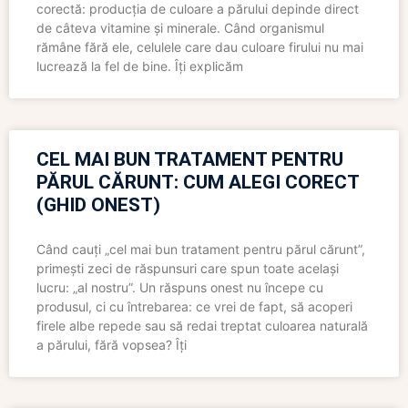
corectă: producția de culoare a părului depinde direct
de câteva vitamine și minerale. Când organismul
rămâne fără ele, celulele care dau culoare firului nu mai
lucrează la fel de bine. Îți explicăm
CEL MAI BUN TRATAMENT PENTRU
PĂRUL CĂRUNT: CUM ALEGI CORECT
(GHID ONEST)
Când cauți „cel mai bun tratament pentru părul cărunt”,
primești zeci de răspunsuri care spun toate același
lucru: „al nostru”. Un răspuns onest nu începe cu
produsul, ci cu întrebarea: ce vrei de fapt, să acoperi
firele albe repede sau să redai treptat culoarea naturală
a părului, fără vopsea? Îți