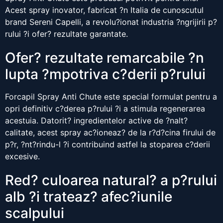
Acest spray inovator, fabricat ?n Italia de cunoscutul
brand Sereni Capelli, a revolu?ionat industria ?ngrijirii p?
rului ?i ofer? rezultate garantate.
Ofer? rezultate remarcabile ?n
lupta ?mpotriva c?derii p?rului
Forcapil Spray Anti Chute este special formulat pentru a
opri definitiv c?derea p?rului ?i a stimula regenerarea
acestuia. Datorit? ingredientelor active de ?nalt?
calitate, acest spray ac?ioneaz? de la r?d?cina firului de
p?r, ?nt?rindu-l ?i contribuind astfel la stoparea c?derii
excesive.
Red? culoarea natural? a p?rului
alb ?i trateaz? afec?iunile
scalpului