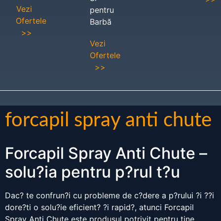
Vezi
pentru
Ofertele
Barbă
>>
Vezi
Ofertele
>>
forcapil spray anti chute
Forcapil Spray Anti Chute –
solu?ia pentru p?rul t?u
Dac? te confrun?i cu probleme de c?dere a p?rului ?i ??i
dore?ti o solu?ie eficient? ?i rapid?, atunci Forcapil
Spray Anti Chute este produsul potrivit pentru tine.