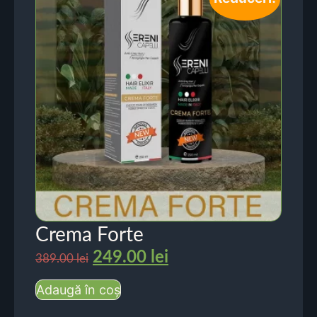
Crema Forte
249.00
lei
389.00
lei
Adaugă în coș