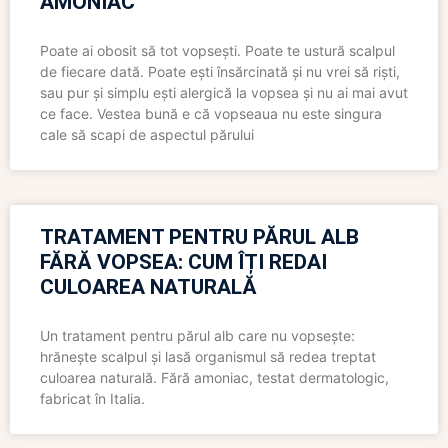
AMONIAC
Poate ai obosit să tot vopsești. Poate te ustură scalpul
de fiecare dată. Poate ești însărcinată și nu vrei să riști,
sau pur și simplu ești alergică la vopsea și nu ai mai avut
ce face. Vestea bună e că vopseaua nu este singura
cale să scapi de aspectul părului
TRATAMENT PENTRU PĂRUL ALB
FĂRĂ VOPSEA: CUM ÎȚI REDAI
CULOAREA NATURALĂ
Un tratament pentru părul alb care nu vopsește:
hrănește scalpul și lasă organismul să redea treptat
culoarea naturală. Fără amoniac, testat dermatologic,
fabricat în Italia.