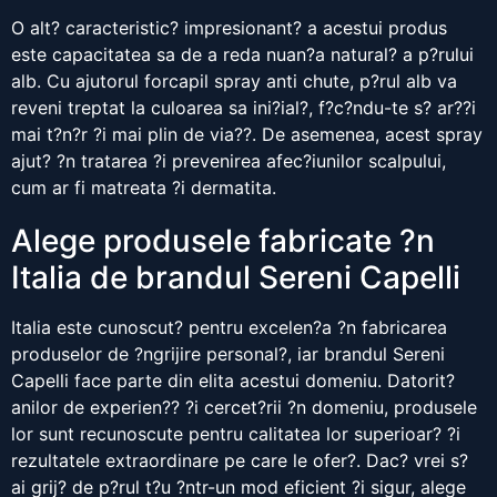
O alt? caracteristic? impresionant? a acestui produs
este capacitatea sa de a reda nuan?a natural? a p?rului
alb. Cu ajutorul forcapil spray anti chute, p?rul alb va
reveni treptat la culoarea sa ini?ial?, f?c?ndu-te s? ar??i
mai t?n?r ?i mai plin de via??. De asemenea, acest spray
ajut? ?n tratarea ?i prevenirea afec?iunilor scalpului,
cum ar fi matreata ?i dermatita.
Alege produsele fabricate ?n
Italia de brandul Sereni Capelli
Italia este cunoscut? pentru excelen?a ?n fabricarea
produselor de ?ngrijire personal?, iar brandul Sereni
Capelli face parte din elita acestui domeniu. Datorit?
anilor de experien?? ?i cercet?rii ?n domeniu, produsele
lor sunt recunoscute pentru calitatea lor superioar? ?i
rezultatele extraordinare pe care le ofer?. Dac? vrei s?
ai grij? de p?rul t?u ?ntr-un mod eficient ?i sigur, alege