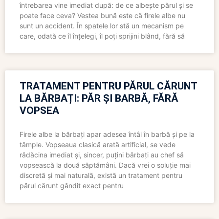
întrebarea vine imediat după: de ce albește părul și se
poate face ceva? Vestea bună este că firele albe nu
sunt un accident. În spatele lor stă un mecanism pe
care, odată ce îl înțelegi, îl poți sprijini blând, fără să
TRATAMENT PENTRU PĂRUL CĂRUNT
LA BĂRBAȚI: PĂR ȘI BARBĂ, FĂRĂ
VOPSEA
Firele albe la bărbați apar adesea întâi în barbă și pe la
tâmple. Vopseaua clasică arată artificial, se vede
rădăcina imediat și, sincer, puțini bărbați au chef să
vopsească la două săptămâni. Dacă vrei o soluție mai
discretă și mai naturală, există un tratament pentru
părul cărunt gândit exact pentru