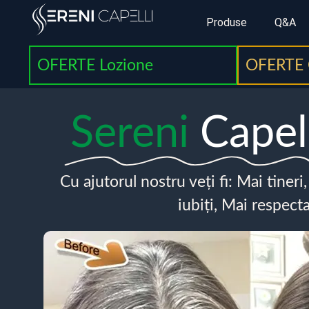
Produse
Q&A
OFERTE Lozione
OFERTE 
Sereni
Capel
Cu ajutorul nostru veți fi: Mai tineri
iubiți, Mai respecta