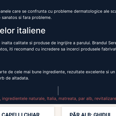
nele care se confrunta cu probleme dermatologice ale scalp
p sanatos si fara probleme.
lor italiene
nalta calitate si produse de ingrijire a parului. Brandul Se
tos, iti recomand cu incredere sa incerci produsele fabrivate
te de cele mai bune ingrediente, rezultate excelente si un pa
rb de altadata.
,
ingredientele naturale
,
Italia
,
matreata
,
par alb
,
revitalizar
 CAPELLI CHIAR
PĂR ALB: GHIDUL