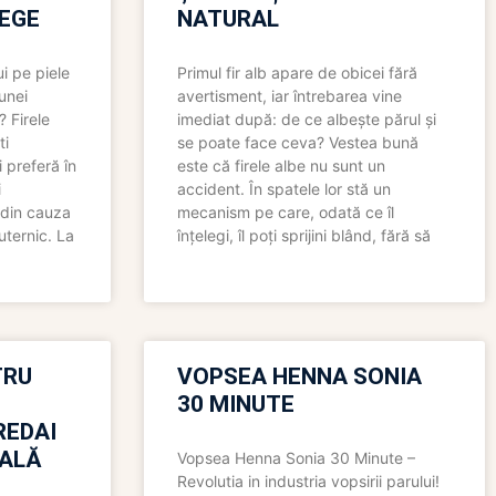
LEGE
NATURAL
i pe piele
Primul fir alb apare de obicei fără
 unei
avertisment, iar întrebarea vine
? Firele
imediat după: de ce albește părul și
ti
se poate face ceva? Vestea bună
 preferă în
este că firele albe nu sunt un
i
accident. În spatele lor stă un
 din cauza
mecanism pe care, odată ce îl
uternic. La
înțelegi, îl poți sprijini blând, fără să
TRU
VOPSEA HENNA SONIA
30 MINUTE
REDAI
ALĂ
Vopsea Henna Sonia 30 Minute –
Revolutia in industria vopsirii parului!