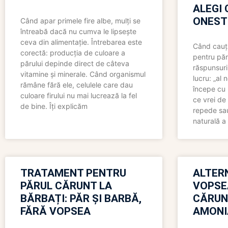
ALEGI 
ONEST
Când apar primele fire albe, mulți se
întreabă dacă nu cumva le lipsește
ceva din alimentație. Întrebarea este
Când cauți
corectă: producția de culoare a
pentru păr
părului depinde direct de câteva
răspunsuri
vitamine și minerale. Când organismul
lucru: „al
rămâne fără ele, celulele care dau
începe cu 
culoare firului nu mai lucrează la fel
ce vrei de 
de bine. Îți explicăm
repede sau
naturală a 
TRATAMENT PENTRU
ALTER
PĂRUL CĂRUNT LA
VOPSE
BĂRBAȚI: PĂR ȘI BARBĂ,
CĂRUN
FĂRĂ VOPSEA
AMONI