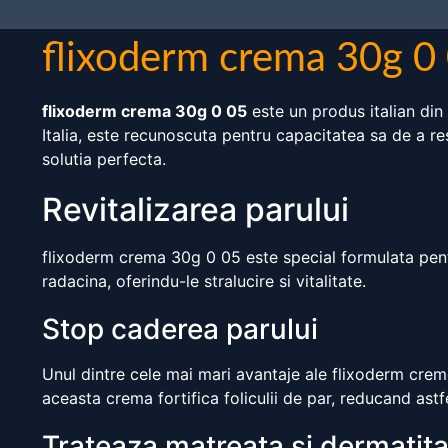
flixoderm crema 30g 0
flixoderm crema 30g 0 05
este un produs italian di
Italia, este recunoscuta pentru capacitatea sa de a re
solutia perfecta.
Revitalizarea parului
flixoderm crema 30g 0 05 este special formulata pentru
radacina, oferindu-le stralucire si vitalitate.
Stop caderea parului
Unul dintre cele mai mari avantaje ale flixoderm crem
aceasta crema fortifica foliculii de par, reducand astfe
Trateaza matreata si dermatit