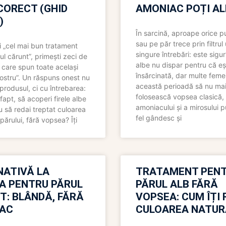
CORECT (GHID
AMONIAC POȚI A
)
În sarcină, aproape orice pu
sau pe păr trece prin filtrul
 „cel mai bun tratament
singure întrebări: este sigur
ul cărunt”, primești zeci de
albe nu dispar pentru că eș
 care spun toate același
însărcinată, dar multe femei
 nostru”. Un răspuns onest nu
această perioadă să nu ma
produsul, ci cu întrebarea:
folosească vopsea clasică,
fapt, să acoperi firele albe
amoniacului și a mirosului p
 să redai treptat culoarea
fel gândesc și
părului, fără vopsea? Îți
NATIVĂ LA
TRATAMENT PEN
A PENTRU PĂRUL
PĂRUL ALB FĂRĂ
T: BLÂNDĂ, FĂRĂ
VOPSEA: CUM ÎȚI 
AC
CULOAREA NATUR