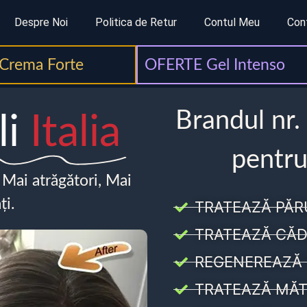
Despre Noi
Politica de Retur
Contul Meu
Con
Crema Forte
OFERTE Gel Intenso
Brandul nr.
li
Italia
pentru
, Mai atrăgători, Mai
ți.
TRATEAZĂ PĂR
TRATEAZĂ CĂD
REGENEREAZĂ 
TRATEAZĂ MĂT