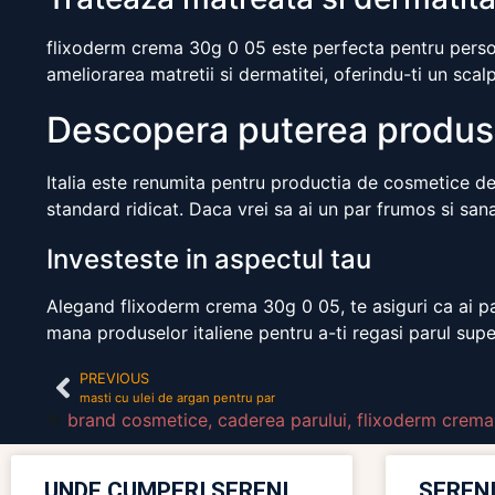
flixoderm crema 30g 0 05 este perfecta pentru persoa
ameliorarea matretii si dermatitei, oferindu-ti un scal
Descopera puterea produse
Italia este renumita pentru productia de cosmetice de i
standard ridicat. Daca vrei sa ai un par frumos si sana
Investeste in aspectul tau
Alegand flixoderm crema 30g 0 05, te asiguri ca ai par
mana produselor italiene pentru a-ti regasi parul supe
PREVIOUS
masti cu ulei de argan pentru par
brand cosmetice
,
caderea parului
,
flixoderm crema
UNDE CUMPERI SERENI
SERENI