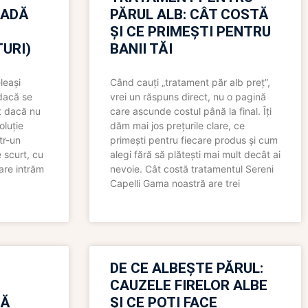
OADĂ
PĂRUL ALB: CÂT COSTĂ
ȘI CE PRIMEȘTI PENTRU
URI)
BANII TĂI
leași
Când cauți „tratament păr alb preț”,
 dacă se
vrei un răspuns direct, nu o pagină
t dacă nu
care ascunde costul până la final. Îți
oluție
dăm mai jos prețurile clare, ce
tr-un
primești pentru fiecare produs și cum
 scurt, cu
alegi fără să plătești mai mult decât ai
care intrăm
nevoie. Cât costă tratamentul Sereni
Capelli Gama noastră are trei
N
DE CE ALBEȘTE PĂRUL:
CAUZELE FIRELOR ALBE
RĂ
ȘI CE POȚI FACE