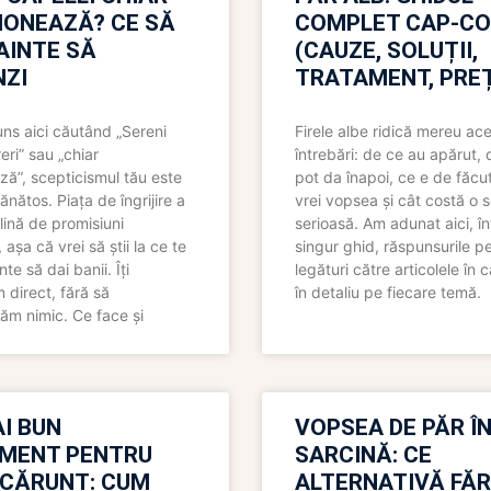
IONEAZĂ? CE SĂ
COMPLET CAP-C
NAINTE SĂ
(CAUZE, SOLUȚII,
ZI
TRATAMENT, PREȚ
uns aici căutând „Sereni
Firele albe ridică mereu ace
eri” sau „chiar
întrebări: de ce au apărut,
ză”, scepticismul tău este
pot da înapoi, ce e de făcu
ănătos. Piața de îngrijire a
vrei vopsea și cât costă o s
lină de promisiuni
serioasă. Am adunat aici, în
așa că vrei să știi la ce te
singur ghid, răspunsurile pe
nte să dai banii. Îți
legături către articolele în 
direct, fără să
în detaliu pe fiecare temă.
ăm nimic. Ce face și
I BUN
VOPSEA DE PĂR Î
MENT PENTRU
SARCINĂ: CE
 CĂRUNT: CUM
ALTERNATIVĂ FĂ