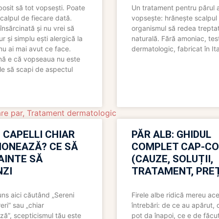
bosit să tot vopsești. Poate
Un tratament pentru părul 
scalpul de fiecare dată.
vopsește: hrănește scalpul 
însărcinată și nu vrei să
organismul să redea trepta
pur și simplu ești alergică la
naturală. Fără amoniac, tes
nu ai mai avut ce face.
dermatologic, fabricat în Ita
nă e că vopseaua nu este
le să scapi de aspectul
re par
,
Tratament dermatologic
 CAPELLI CHIAR
PĂR ALB: GHIDUL
IONEAZĂ? CE SĂ
COMPLET CAP-C
NAINTE SĂ
(CAUZE, SOLUȚII,
ZI
TRATAMENT, PREȚ
uns aici căutând „Sereni
Firele albe ridică mereu ace
eri” sau „chiar
întrebări: de ce au apărut,
ză”, scepticismul tău este
pot da înapoi, ce e de făcu