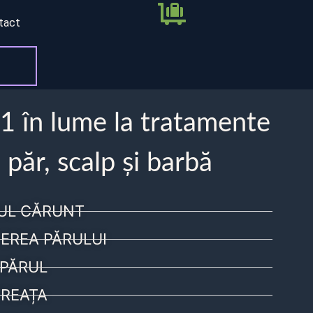
tact
 1 în lume la tratamente
 păr, scalp și barbă
UL CĂRUNT
EREA PĂRULUI
PĂRUL
REAȚA