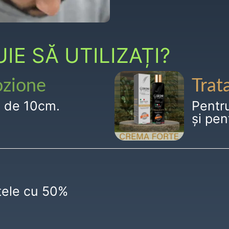
E SĂ UTILIZAȚI?
ozione
Trat
g de 10cm.
Pentr
și pen
ctele cu 50%