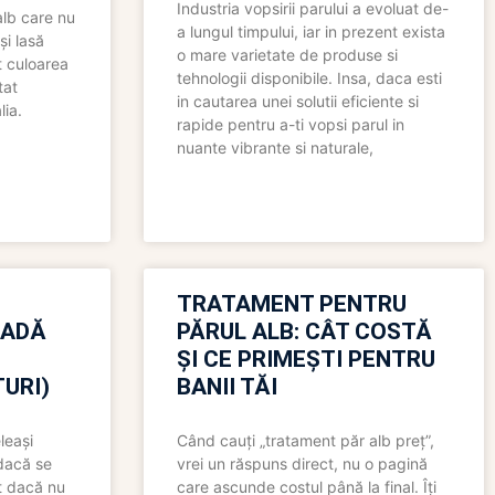
Industria vopsirii parului a evoluat de-
alb care nu
a lungul timpului, iar in prezent exista
și lasă
o mare varietate de produse si
t culoarea
tehnologii disponibile. Insa, daca esti
tat
in cautarea unei solutii eficiente si
lia.
rapide pentru a-ti vopsi parul in
nuante vibrante si naturale,
TRATAMENT PENTRU
OADĂ
PĂRUL ALB: CÂT COSTĂ
ȘI CE PRIMEȘTI PENTRU
URI)
BANII TĂI
leași
Când cauți „tratament păr alb preț”,
 dacă se
vrei un răspuns direct, nu o pagină
t dacă nu
care ascunde costul până la final. Îți