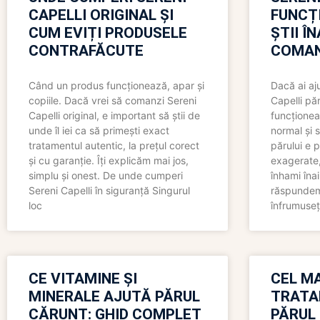
CAPELLI ORIGINAL ȘI
FUNCȚ
CUM EVIȚI PRODUSELE
ȘTII Î
CONTRAFĂCUTE
COMAN
Când un produs funcționează, apar și
Dacă ai aj
copiile. Dacă vrei să comanzi Sereni
Capelli păr
Capelli original, e important să știi de
funcționea
unde îl iei ca să primești exact
normal și s
tratamentul autentic, la prețul corect
părului e p
și cu garanție. Îți explicăm mai jos,
exagerate, 
simplu și onest. De unde cumperi
înhami înai
Sereni Capelli în siguranță Singurul
răspundem 
loc
înfrumuseț
CE VITAMINE ȘI
CEL MA
MINERALE AJUTĂ PĂRUL
TRATA
CĂRUNT: GHID COMPLET
PĂRUL