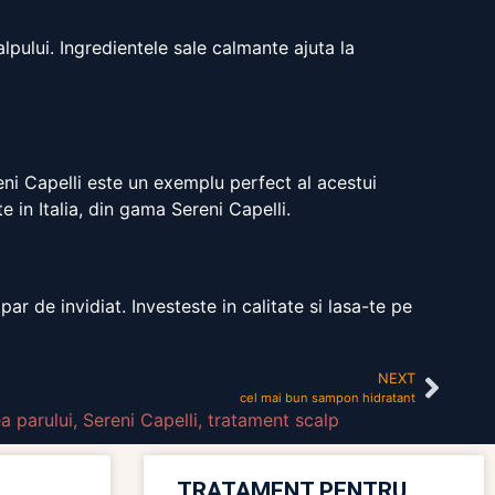
ului. Ingredientele sale calmante ajuta la
reni Capelli este un exemplu perfect al acestui
 in Italia, din gama Sereni Capelli.
r de invidiat. Investeste in calitate si lasa-te pe
NEXT
cel mai bun sampon hidratant
ea parului
,
Sereni Capelli
,
tratament scalp
TRATAMENT PENTRU