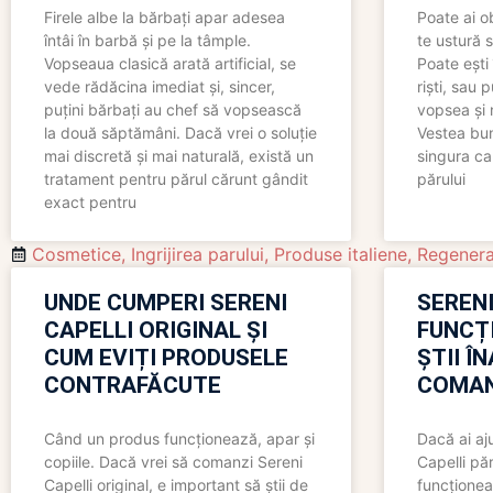
Firele albe la bărbați apar adesea
Poate ai o
întâi în barbă și pe la tâmple.
te ustură 
Vopseaua clasică arată artificial, se
Poate ești 
vede rădăcina imediat și, sincer,
riști, sau 
puțini bărbați au chef să vopsească
vopsea și 
la două săptămâni. Dacă vrei o soluție
Vestea bu
mai discretă și mai naturală, există un
singura ca
tratament pentru părul cărunt gândit
părului
exact pentru
Cosmetice
,
Ingrijirea parului
,
Produse italiene
,
Regenera
UNDE CUMPERI SERENI
SERENI
CAPELLI ORIGINAL ȘI
FUNCȚ
CUM EVIȚI PRODUSELE
ȘTII Î
CONTRAFĂCUTE
COMAN
Când un produs funcționează, apar și
Dacă ai aj
copiile. Dacă vrei să comanzi Sereni
Capelli păr
Capelli original, e important să știi de
funcționea