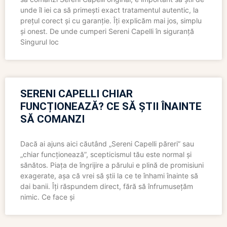
unde îl iei ca să primești exact tratamentul autentic, la
prețul corect și cu garanție. Îți explicăm mai jos, simplu
și onest. De unde cumperi Sereni Capelli în siguranță
Singurul loc
SERENI CAPELLI CHIAR
FUNCȚIONEAZĂ? CE SĂ ȘTII ÎNAINTE
SĂ COMANZI
Dacă ai ajuns aici căutând „Sereni Capelli păreri” sau
„chiar funcționează”, scepticismul tău este normal și
sănătos. Piața de îngrijire a părului e plină de promisiuni
exagerate, așa că vrei să știi la ce te înhami înainte să
dai banii. Îți răspundem direct, fără să înfrumusețăm
nimic. Ce face și