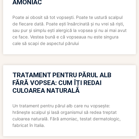
AMONIAC
Poate ai obosit să tot vopsești. Poate te ustură scalpul
de fiecare dată. Poate ești însărcinată și nu vrei să riști,
sau pur și simplu ești alergică la vopsea și nu ai mai avut
ce face. Vestea bună e că vopseaua nu este singura
cale să scapi de aspectul părului
TRATAMENT PENTRU PĂRUL ALB
FĂRĂ VOPSEA: CUM ÎȚI REDAI
CULOAREA NATURALĂ
Un tratament pentru părul alb care nu vopsește:
hrănește scalpul și lasă organismul să redea treptat
culoarea naturală. Fără amoniac, testat dermatologic,
fabricat în Italia.