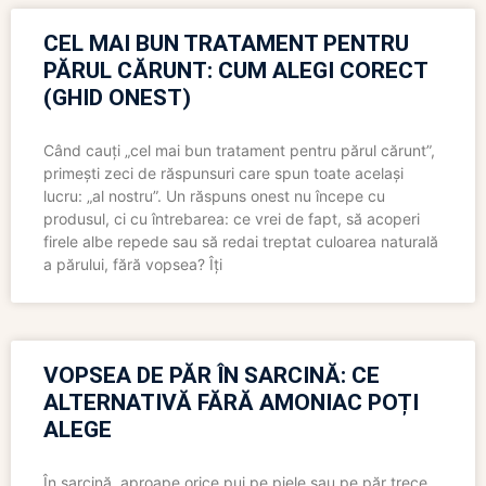
CEL MAI BUN TRATAMENT PENTRU
PĂRUL CĂRUNT: CUM ALEGI CORECT
(GHID ONEST)
Când cauți „cel mai bun tratament pentru părul cărunt”,
primești zeci de răspunsuri care spun toate același
lucru: „al nostru”. Un răspuns onest nu începe cu
produsul, ci cu întrebarea: ce vrei de fapt, să acoperi
firele albe repede sau să redai treptat culoarea naturală
a părului, fără vopsea? Îți
VOPSEA DE PĂR ÎN SARCINĂ: CE
ALTERNATIVĂ FĂRĂ AMONIAC POȚI
ALEGE
În sarcină, aproape orice pui pe piele sau pe păr trece