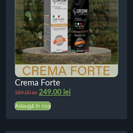
Crema Forte
249.00
lei
389.00
lei
Adaugă în coș