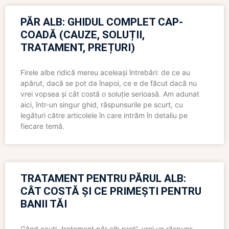
PĂR ALB: GHIDUL COMPLET CAP-
COADĂ (CAUZE, SOLUȚII,
TRATAMENT, PREȚURI)
Firele albe ridică mereu aceleași întrebări: de ce au
apărut, dacă se pot da înapoi, ce e de făcut dacă nu
vrei vopsea și cât costă o soluție serioasă. Am adunat
aici, într-un singur ghid, răspunsurile pe scurt, cu
legături către articolele în care intrăm în detaliu pe
fiecare temă.
TRATAMENT PENTRU PĂRUL ALB:
CÂT COSTĂ ȘI CE PRIMEȘTI PENTRU
BANII TĂI
Când cauți „tratament păr alb preț”, vrei un răspuns