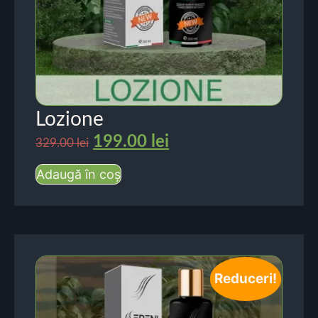
Lozione
199.00
lei
329.00
lei
Adaugă în coș
Reduceri!