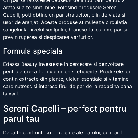
Un par sanatos este deosebit de important pentru a
arata si a te simti bine. Folosind produsele Sereni
Capelli, poti obtine un par stralucitor, plin de viata si
usor de aranjat. Aceste produse stimuleaza circulatia
sangelui la nivelul scalpului, hranesc foliculii de par si
previn ruperea si despicarea varfurilor.
Formula speciala
Edessa Beauty investeste in cercetare si dezvoltare
pentru a creea formule unice si eficiente. Produsele lor
contin extracte din plante, uleiuri esentiale si vitamine
care nutresc si intaresc firul de par de la radacina pana
la varf.
Sereni Capelli – perfect pentru
parul tau
Daca te confrunti cu probleme ale parului, cum ar fi