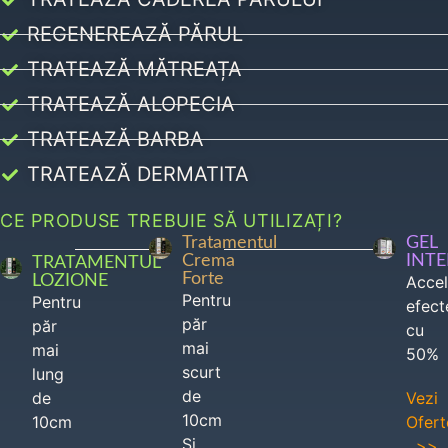
REGENEREAZĂ PĂRUL
TRATEAZĂ MĂTREAȚA
TRATEAZĂ ALOPECIA
TRATEAZĂ BARBA
TRATEAZĂ DERMATITA
CE PRODUSE TREBUIE SĂ UTILIZAȚI?
Tratamentul
GEL
Crema
INT
TRATAMENTUL
Forte
LOZIONE
Acce
Pentru
Pentru
efect
păr
păr
cu
mai
mai
50%
scurt
lung
de
de
Vezi
10cm
10cm
Ofert
Si
>>