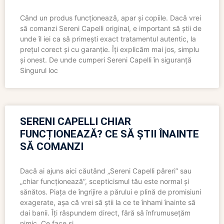
Când un produs funcționează, apar și copiile. Dacă vrei
să comanzi Sereni Capelli original, e important să știi de
unde îl iei ca să primești exact tratamentul autentic, la
prețul corect și cu garanție. Îți explicăm mai jos, simplu
și onest. De unde cumperi Sereni Capelli în siguranță
Singurul loc
SERENI CAPELLI CHIAR
FUNCȚIONEAZĂ? CE SĂ ȘTII ÎNAINTE
SĂ COMANZI
Dacă ai ajuns aici căutând „Sereni Capelli păreri” sau
„chiar funcționează”, scepticismul tău este normal și
sănătos. Piața de îngrijire a părului e plină de promisiuni
exagerate, așa că vrei să știi la ce te înhami înainte să
dai banii. Îți răspundem direct, fără să înfrumusețăm
nimic. Ce face și