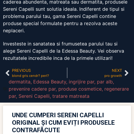
caderea abundenta, matreata sau dermatita, produsele
Sereni Capelli sunt solutia ideala. Indiferent de tipul si
problema parului tau, gama Sereni Capelli contine
produse special formulate pentru a rezolva aceste
neplaceri.
Investeste in sanatatea si frumusetea parului tau si
alege Sereni Capelli de la Edessa Beauty. Vei observa
rezultatele incredibile inca de la primele utilizari!
PREVIOUS
NEXT
blond gris cendr? perl?
pro growth
dermatita
,
Edessa Beauty
,
ingrijire par
,
par alb
,
prevenire cadere par
,
produse cosmetice
,
regenerare
par
,
Sereni Capelli
,
tratare matreata
UNDE CUMPERI SERENI CAPELLI
ORIGINAL ȘI CUM EVIȚI PRODUSELE
CONTRAFĂCUTE