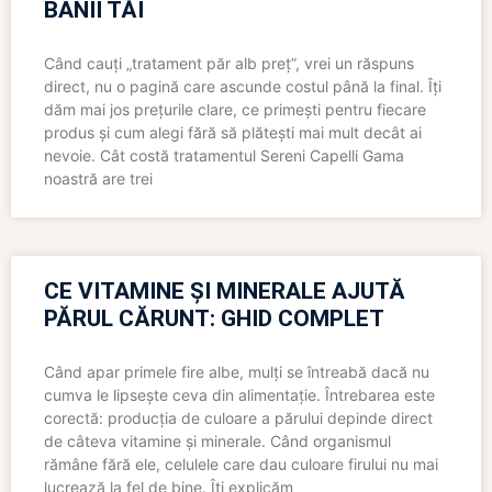
BANII TĂI
Când cauți „tratament păr alb preț”, vrei un răspuns
direct, nu o pagină care ascunde costul până la final. Îți
dăm mai jos prețurile clare, ce primești pentru fiecare
produs și cum alegi fără să plătești mai mult decât ai
nevoie. Cât costă tratamentul Sereni Capelli Gama
noastră are trei
CE VITAMINE ȘI MINERALE AJUTĂ
PĂRUL CĂRUNT: GHID COMPLET
Când apar primele fire albe, mulți se întreabă dacă nu
cumva le lipsește ceva din alimentație. Întrebarea este
corectă: producția de culoare a părului depinde direct
de câteva vitamine și minerale. Când organismul
rămâne fără ele, celulele care dau culoare firului nu mai
lucrează la fel de bine. Îți explicăm