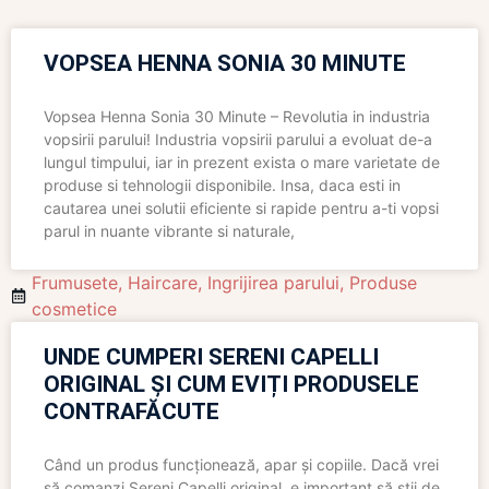
VOPSEA HENNA SONIA 30 MINUTE
Vopsea Henna Sonia 30 Minute – Revolutia in industria
vopsirii parului! Industria vopsirii parului a evoluat de-a
lungul timpului, iar in prezent exista o mare varietate de
produse si tehnologii disponibile. Insa, daca esti in
cautarea unei solutii eficiente si rapide pentru a-ti vopsi
parul in nuante vibrante si naturale,
Frumusete
,
Haircare
,
Ingrijirea parului
,
Produse
cosmetice
UNDE CUMPERI SERENI CAPELLI
ORIGINAL ȘI CUM EVIȚI PRODUSELE
CONTRAFĂCUTE
Când un produs funcționează, apar și copiile. Dacă vrei
să comanzi Sereni Capelli original, e important să știi de