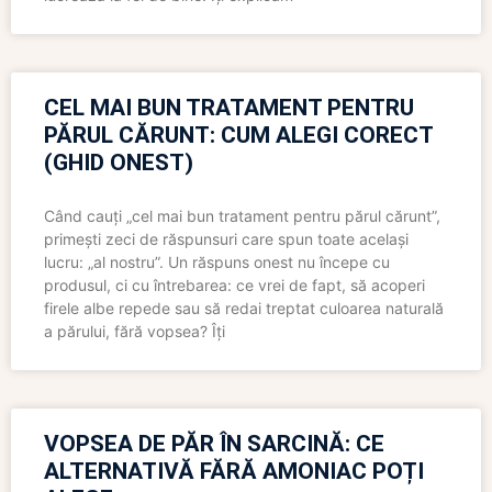
CEL MAI BUN TRATAMENT PENTRU
PĂRUL CĂRUNT: CUM ALEGI CORECT
(GHID ONEST)
Când cauți „cel mai bun tratament pentru părul cărunt”,
primești zeci de răspunsuri care spun toate același
lucru: „al nostru”. Un răspuns onest nu începe cu
produsul, ci cu întrebarea: ce vrei de fapt, să acoperi
firele albe repede sau să redai treptat culoarea naturală
a părului, fără vopsea? Îți
VOPSEA DE PĂR ÎN SARCINĂ: CE
ALTERNATIVĂ FĂRĂ AMONIAC POȚI