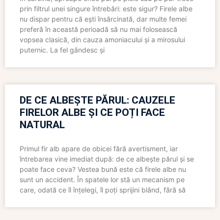
prin filtrul unei singure întrebări: este sigur? Firele albe
nu dispar pentru că ești însărcinată, dar multe femei
preferă în această perioadă să nu mai folosească
vopsea clasică, din cauza amoniacului și a mirosului
puternic. La fel gândesc și
DE CE ALBEȘTE PĂRUL: CAUZELE
FIRELOR ALBE ȘI CE POȚI FACE
NATURAL
Primul fir alb apare de obicei fără avertisment, iar
întrebarea vine imediat după: de ce albește părul și se
poate face ceva? Vestea bună este că firele albe nu
sunt un accident. În spatele lor stă un mecanism pe
care, odată ce îl înțelegi, îl poți sprijini blând, fără să