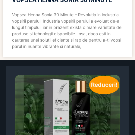
VOPSEA HENNA SONIA 30 MINUTE
Vopsea Henna Sonia 30 Minute – Revolutia in industria
vopsirii parului! Industria vopsirii parului a evoluat de-a
lungul timpului, iar in prezent exista o mare varietate de
produse si tehnologii disponibile. Insa, daca esti in
cautarea unei solutii eficiente si rapide pentru a-ti vopsi
parul in nuante vibrante si naturale,
Reduceri!