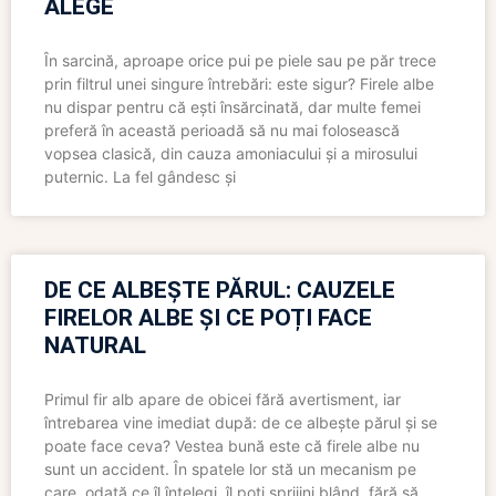
ALEGE
În sarcină, aproape orice pui pe piele sau pe păr trece
prin filtrul unei singure întrebări: este sigur? Firele albe
nu dispar pentru că ești însărcinată, dar multe femei
preferă în această perioadă să nu mai folosească
vopsea clasică, din cauza amoniacului și a mirosului
puternic. La fel gândesc și
DE CE ALBEȘTE PĂRUL: CAUZELE
FIRELOR ALBE ȘI CE POȚI FACE
NATURAL
Primul fir alb apare de obicei fără avertisment, iar
întrebarea vine imediat după: de ce albește părul și se
poate face ceva? Vestea bună este că firele albe nu
sunt un accident. În spatele lor stă un mecanism pe
care, odată ce îl înțelegi, îl poți sprijini blând, fără să