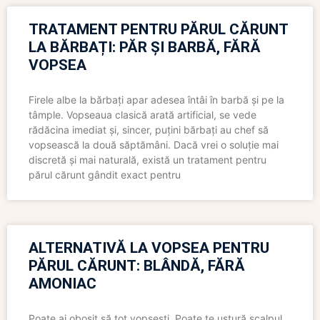
TRATAMENT PENTRU PĂRUL CĂRUNT
LA BĂRBAȚI: PĂR ȘI BARBĂ, FĂRĂ
VOPSEA
Firele albe la bărbați apar adesea întâi în barbă și pe la
tâmple. Vopseaua clasică arată artificial, se vede
rădăcina imediat și, sincer, puțini bărbați au chef să
vopsească la două săptămâni. Dacă vrei o soluție mai
discretă și mai naturală, există un tratament pentru
părul cărunt gândit exact pentru
ALTERNATIVĂ LA VOPSEA PENTRU
PĂRUL CĂRUNT: BLÂNDĂ, FĂRĂ
AMONIAC
Poate ai obosit să tot vopsești. Poate te ustură scalpul