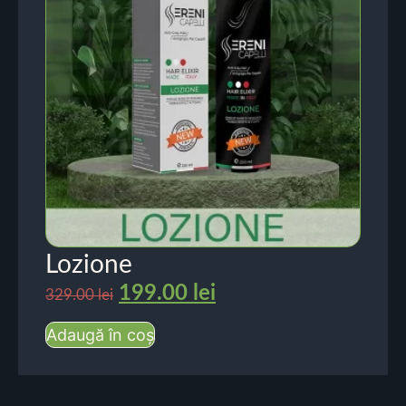
Lozione
199.00
lei
329.00
lei
Adaugă în coș