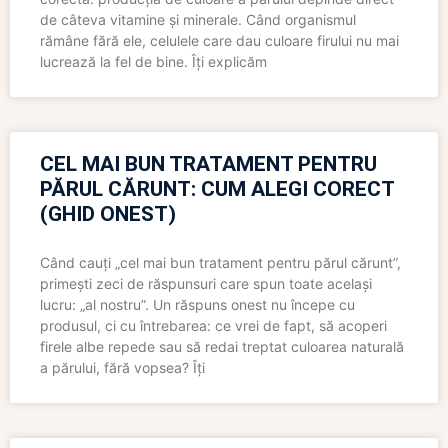
de câteva vitamine și minerale. Când organismul
rămâne fără ele, celulele care dau culoare firului nu mai
lucrează la fel de bine. Îți explicăm
CEL MAI BUN TRATAMENT PENTRU
PĂRUL CĂRUNT: CUM ALEGI CORECT
(GHID ONEST)
Când cauți „cel mai bun tratament pentru părul cărunt”,
primești zeci de răspunsuri care spun toate același
lucru: „al nostru”. Un răspuns onest nu începe cu
produsul, ci cu întrebarea: ce vrei de fapt, să acoperi
firele albe repede sau să redai treptat culoarea naturală
a părului, fără vopsea? Îți