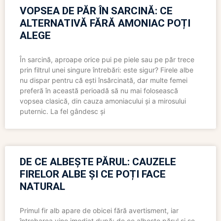
VOPSEA DE PĂR ÎN SARCINĂ: CE
ALTERNATIVĂ FĂRĂ AMONIAC POȚI
ALEGE
În sarcină, aproape orice pui pe piele sau pe păr trece
prin filtrul unei singure întrebări: este sigur? Firele albe
nu dispar pentru că ești însărcinată, dar multe femei
preferă în această perioadă să nu mai folosească
vopsea clasică, din cauza amoniacului și a mirosului
puternic. La fel gândesc și
DE CE ALBEȘTE PĂRUL: CAUZELE
FIRELOR ALBE ȘI CE POȚI FACE
NATURAL
Primul fir alb apare de obicei fără avertisment, iar
întrebarea vine imediat după: de ce albește părul și se