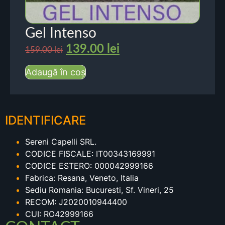
Gel Intenso
139.00
lei
159.00
lei
Adaugă în coș
IDENTIFICARE
Sereni Capelli SRL.
CODICE FISCALE: IT00343169991
CODICE ESTERO: 000042999166
Fabrica: Resana, Veneto, Italia
Sediu Romania: Bucuresti, Sf. Vineri, 25
RECOM: J2020010944400
CUI: RO42999166