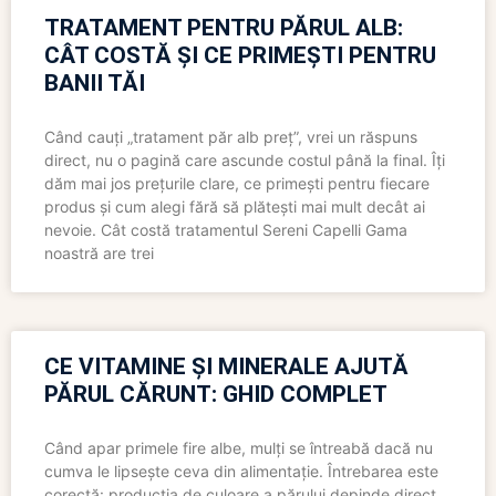
TRATAMENT PENTRU PĂRUL ALB:
CÂT COSTĂ ȘI CE PRIMEȘTI PENTRU
BANII TĂI
Când cauți „tratament păr alb preț”, vrei un răspuns
direct, nu o pagină care ascunde costul până la final. Îți
dăm mai jos prețurile clare, ce primești pentru fiecare
produs și cum alegi fără să plătești mai mult decât ai
nevoie. Cât costă tratamentul Sereni Capelli Gama
noastră are trei
CE VITAMINE ȘI MINERALE AJUTĂ
PĂRUL CĂRUNT: GHID COMPLET
Când apar primele fire albe, mulți se întreabă dacă nu
cumva le lipsește ceva din alimentație. Întrebarea este
corectă: producția de culoare a părului depinde direct