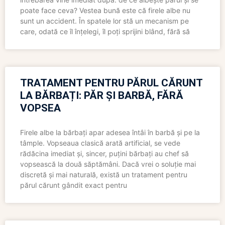
poate face ceva? Vestea bună este că firele albe nu
sunt un accident. În spatele lor stă un mecanism pe
care, odată ce îl înțelegi, îl poți sprijini blând, fără să
TRATAMENT PENTRU PĂRUL CĂRUNT
LA BĂRBAȚI: PĂR ȘI BARBĂ, FĂRĂ
VOPSEA
Firele albe la bărbați apar adesea întâi în barbă și pe la
tâmple. Vopseaua clasică arată artificial, se vede
rădăcina imediat și, sincer, puțini bărbați au chef să
vopsească la două săptămâni. Dacă vrei o soluție mai
discretă și mai naturală, există un tratament pentru
părul cărunt gândit exact pentru