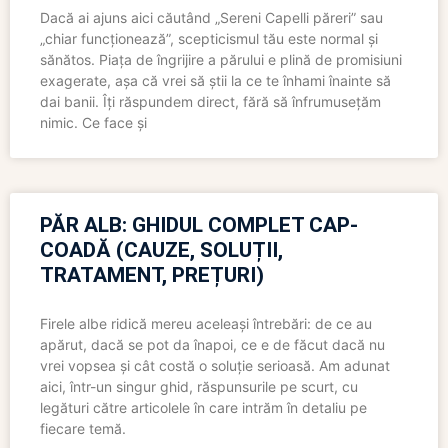
Dacă ai ajuns aici căutând „Sereni Capelli păreri” sau
„chiar funcționează”, scepticismul tău este normal și
sănătos. Piața de îngrijire a părului e plină de promisiuni
exagerate, așa că vrei să știi la ce te înhami înainte să
dai banii. Îți răspundem direct, fără să înfrumusețăm
nimic. Ce face și
PĂR ALB: GHIDUL COMPLET CAP-
COADĂ (CAUZE, SOLUȚII,
TRATAMENT, PREȚURI)
Firele albe ridică mereu aceleași întrebări: de ce au
apărut, dacă se pot da înapoi, ce e de făcut dacă nu
vrei vopsea și cât costă o soluție serioasă. Am adunat
aici, într-un singur ghid, răspunsurile pe scurt, cu
legături către articolele în care intrăm în detaliu pe
fiecare temă.