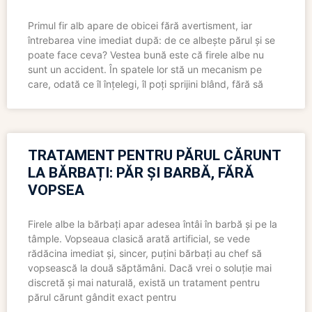
Primul fir alb apare de obicei fără avertisment, iar
întrebarea vine imediat după: de ce albește părul și se
poate face ceva? Vestea bună este că firele albe nu
sunt un accident. În spatele lor stă un mecanism pe
care, odată ce îl înțelegi, îl poți sprijini blând, fără să
TRATAMENT PENTRU PĂRUL CĂRUNT
LA BĂRBAȚI: PĂR ȘI BARBĂ, FĂRĂ
VOPSEA
Firele albe la bărbați apar adesea întâi în barbă și pe la
tâmple. Vopseaua clasică arată artificial, se vede
rădăcina imediat și, sincer, puțini bărbați au chef să
vopsească la două săptămâni. Dacă vrei o soluție mai
discretă și mai naturală, există un tratament pentru
părul cărunt gândit exact pentru