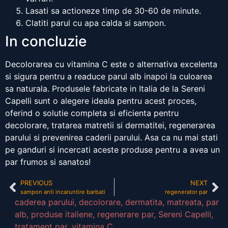
Lasati sa actioneze timp de 30-60 de minute.
Clatiti parul cu apa calda si sampon.
In concluzie
Decolorarea cu vitamina C este o alternativa excelenta
si sigura pentru a readuce parul alb inapoi la culoarea
sa naturala. Produsele fabricate in Italia de la Sereni
Capelli sunt o alegere ideala pentru acest proces,
oferind o solutie completa si eficienta pentru
decolorare, tratarea matretii si dermatitei, regenerarea
parului si prevenirea caderii parului. Asa ca nu mai stati
pe ganduri si incercati aceste produse pentru a avea un
par frumos si sanatos!
PREVIOUS
NEXT
sampon anti incaruntire barbati
regenerator par
caderea parului
,
decolorare
,
dermatita
,
matreata
,
par
alb
,
produse italiene
,
regenerare par
,
Sereni Capelli
,
tratament par
,
vitamina C