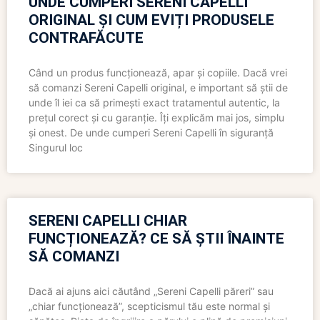
UNDE CUMPERI SERENI CAPELLI
ORIGINAL ȘI CUM EVIȚI PRODUSELE
CONTRAFĂCUTE
Când un produs funcționează, apar și copiile. Dacă vrei
să comanzi Sereni Capelli original, e important să știi de
unde îl iei ca să primești exact tratamentul autentic, la
prețul corect și cu garanție. Îți explicăm mai jos, simplu
și onest. De unde cumperi Sereni Capelli în siguranță
Singurul loc
SERENI CAPELLI CHIAR
FUNCȚIONEAZĂ? CE SĂ ȘTII ÎNAINTE
SĂ COMANZI
Dacă ai ajuns aici căutând „Sereni Capelli păreri” sau
„chiar funcționează”, scepticismul tău este normal și