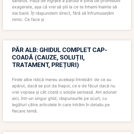
sănătos. Piața de îngrijire a părului e plină de promisiuni
exagerate, așa că vrei să știi la ce te înhami înainte să
dai banii. Îți răspundem direct, fără să înfrumusețăm
nimic. Ce face și
PĂR ALB: GHIDUL COMPLET CAP-
COADĂ (CAUZE, SOLUȚII,
TRATAMENT, PREȚURI)
Firele albe ridică mereu aceleași întrebări: de ce au
apărut, dacă se pot da înapoi, ce e de făcut dacă nu
vrei vopsea și cât costă o soluție serioasă. Am adunat
aici, într-un singur ghid, răspunsurile pe scurt, cu
legături către articolele în care intrăm în detaliu pe
fiecare temă.