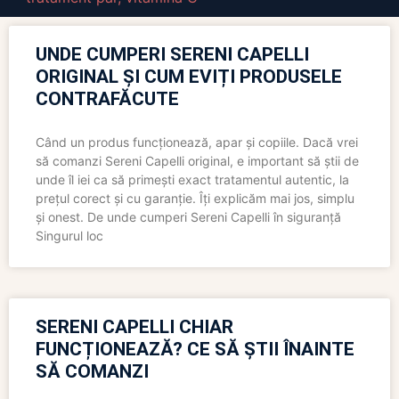
UNDE CUMPERI SERENI CAPELLI
ORIGINAL ȘI CUM EVIȚI PRODUSELE
CONTRAFĂCUTE
Când un produs funcționează, apar și copiile. Dacă vrei
să comanzi Sereni Capelli original, e important să știi de
unde îl iei ca să primești exact tratamentul autentic, la
prețul corect și cu garanție. Îți explicăm mai jos, simplu
și onest. De unde cumperi Sereni Capelli în siguranță
Singurul loc
SERENI CAPELLI CHIAR
FUNCȚIONEAZĂ? CE SĂ ȘTII ÎNAINTE
SĂ COMANZI