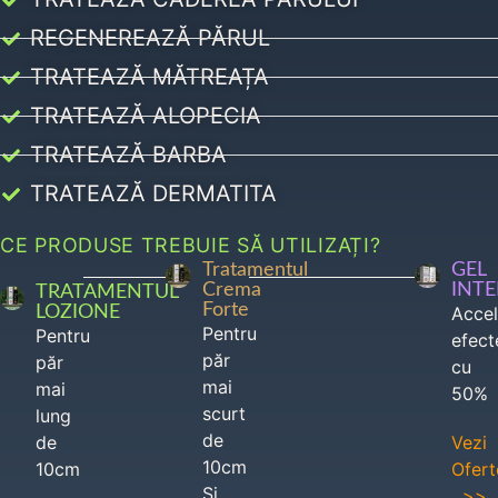
REGENEREAZĂ PĂRUL
TRATEAZĂ MĂTREAȚA
TRATEAZĂ ALOPECIA
TRATEAZĂ BARBA
TRATEAZĂ DERMATITA
CE PRODUSE TREBUIE SĂ UTILIZAȚI?
Tratamentul
GEL
Crema
INT
TRATAMENTUL
Forte
LOZIONE
Acce
Pentru
Pentru
efect
păr
păr
cu
mai
mai
50%
scurt
lung
de
de
Vezi
10cm
10cm
Ofert
Si
>>