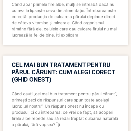
Când apar primele fire albe, mulți se întreabă dacă nu
cumva le lipsește ceva din alimentație. Întrebarea este
corectă: producția de culoare a părului depinde direct
de câteva vitamine și minerale. Când organismul
rămâne fără ele, celulele care dau culoare firului nu mai
lucrează la fel de bine. Îți explicăm
CEL MAI BUN TRATAMENT PENTRU
PĂRUL CĂRUNT: CUM ALEGI CORECT
(GHID ONEST)
Când cauți „cel mai bun tratament pentru părul cărunt”,
primești zeci de răspunsuri care spun toate același
lucru: „al nostru”. Un răspuns onest nu începe cu
produsul, ci cu întrebarea: ce vrei de fapt, să acoperi
firele albe repede sau să redai treptat culoarea naturală
a părului, fără vopsea? Îți