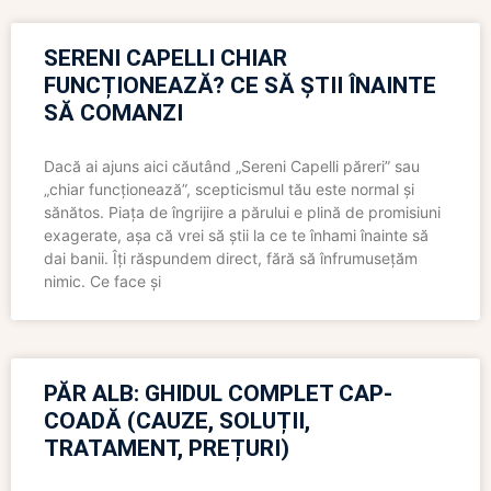
SERENI CAPELLI CHIAR
FUNCȚIONEAZĂ? CE SĂ ȘTII ÎNAINTE
SĂ COMANZI
Dacă ai ajuns aici căutând „Sereni Capelli păreri” sau
„chiar funcționează”, scepticismul tău este normal și
sănătos. Piața de îngrijire a părului e plină de promisiuni
exagerate, așa că vrei să știi la ce te înhami înainte să
dai banii. Îți răspundem direct, fără să înfrumusețăm
nimic. Ce face și
PĂR ALB: GHIDUL COMPLET CAP-
COADĂ (CAUZE, SOLUȚII,
TRATAMENT, PREȚURI)