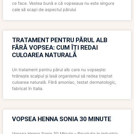
ce face. Vestea bună e că vopseaua nu este singura
cale să scapi de aspectul părului
TRATAMENT PENTRU PĂRUL ALB
FĂRĂ VOPSEA: CUM ÎȚI REDAI
CULOAREA NATURALĂ
Un tratament pentru părul alb care nu vopsește:
hrănește scalpul și lasă organismul să redea treptat
culoarea naturală. Fără amoniac, testat dermatologic,
fabricat în Italia.
VOPSEA HENNA SONIA 30 MINUTE
Vopsea Henna Sonia 30 Minute – Revolutia in industria