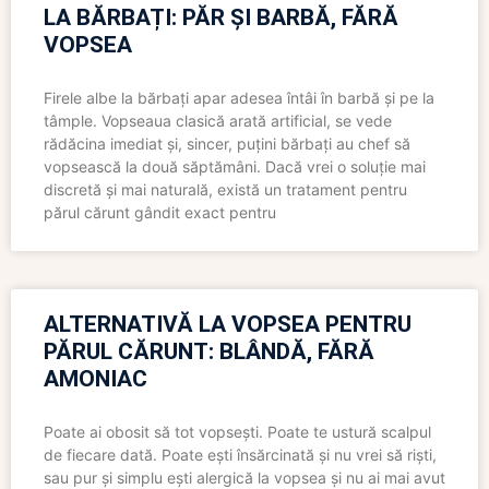
LA BĂRBAȚI: PĂR ȘI BARBĂ, FĂRĂ
VOPSEA
Firele albe la bărbați apar adesea întâi în barbă și pe la
tâmple. Vopseaua clasică arată artificial, se vede
rădăcina imediat și, sincer, puțini bărbați au chef să
vopsească la două săptămâni. Dacă vrei o soluție mai
discretă și mai naturală, există un tratament pentru
părul cărunt gândit exact pentru
ALTERNATIVĂ LA VOPSEA PENTRU
PĂRUL CĂRUNT: BLÂNDĂ, FĂRĂ
AMONIAC
Poate ai obosit să tot vopsești. Poate te ustură scalpul
de fiecare dată. Poate ești însărcinată și nu vrei să riști,
sau pur și simplu ești alergică la vopsea și nu ai mai avut