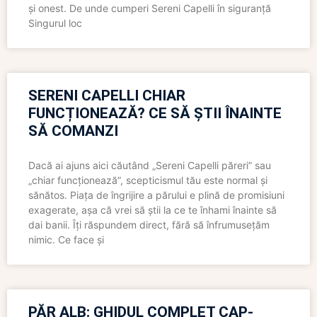
și onest. De unde cumperi Sereni Capelli în siguranță
Singurul loc
SERENI CAPELLI CHIAR
FUNCȚIONEAZĂ? CE SĂ ȘTII ÎNAINTE
SĂ COMANZI
Dacă ai ajuns aici căutând „Sereni Capelli păreri” sau
„chiar funcționează”, scepticismul tău este normal și
sănătos. Piața de îngrijire a părului e plină de promisiuni
exagerate, așa că vrei să știi la ce te înhami înainte să
dai banii. Îți răspundem direct, fără să înfrumusețăm
nimic. Ce face și
PĂR ALB: GHIDUL COMPLET CAP-