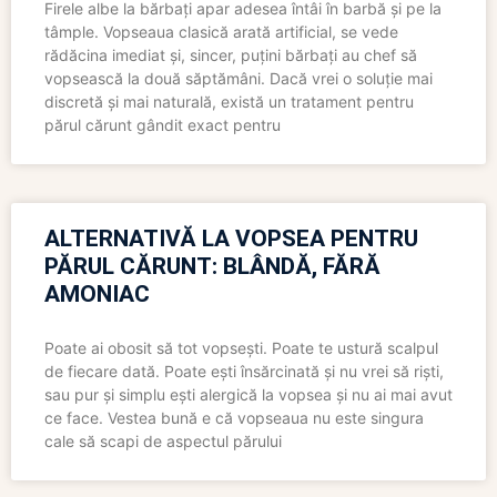
Firele albe la bărbați apar adesea întâi în barbă și pe la
tâmple. Vopseaua clasică arată artificial, se vede
rădăcina imediat și, sincer, puțini bărbați au chef să
vopsească la două săptămâni. Dacă vrei o soluție mai
discretă și mai naturală, există un tratament pentru
părul cărunt gândit exact pentru
ALTERNATIVĂ LA VOPSEA PENTRU
PĂRUL CĂRUNT: BLÂNDĂ, FĂRĂ
AMONIAC
Poate ai obosit să tot vopsești. Poate te ustură scalpul
de fiecare dată. Poate ești însărcinată și nu vrei să riști,
sau pur și simplu ești alergică la vopsea și nu ai mai avut
ce face. Vestea bună e că vopseaua nu este singura
cale să scapi de aspectul părului