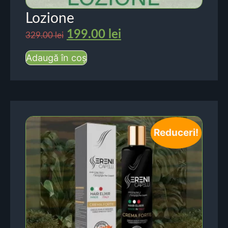
Lozione
199.00
lei
329.00
lei
Adaugă în coș
Reduceri!