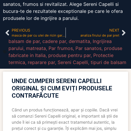
sanatos, frumos si revitalizat. Alege Sereni Capelli si
bucura-te de rezultatele exceptionale pe care le ofera
produsele lor de ingrijire a parului.
PREVIOUS
NEXT
masca de par cu ulei de ricin garnier
analiza firului de par pret
balsam de par
,
cadere par
,
dermatita
,
Ingrijirea
parului
,
matreata
,
Par frumos
,
Par sanatos
,
produse
fabricate in Italia
,
produse pentru par
,
Protectie
termica
,
reparare par
,
Sereni Capelli
,
tipuri de balsam
UNDE CUMPERI SERENI CAPELLI
ORIGINAL ȘI CUM EVIȚI PRODUSELE
CONTRAFĂCUTE
Când un produs funcționează, apar și copiile. Dacă vrei
să comanzi Sereni Capelli original, e important să știi de
unde îl iei ca să primești exact tratamentul autentic, la
prețul corect și cu garanție. Îți explicăm mai jos, simplu