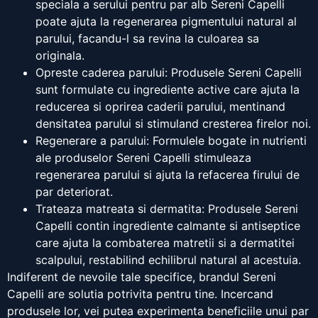
speciala a serului pentru par alb Sereni Capelli
poate ajuta la regenerarea pigmentului natural al
parului, facandu-l sa revina la culoarea sa
originala.
Opreste caderea parului: Produsele Sereni Capelli
sunt formulate cu ingrediente active care ajuta la
reducerea si oprirea caderii parului, mentinand
densitatea parului si stimuland cresterea firelor noi.
Regenerare a parului: Formulele bogate in nutrienti
ale produselor Sereni Capelli stimuleaza
regenerarea parului si ajuta la refacerea firului de
par deteriorat.
Trateaza matreata si dermatita: Produsele Sereni
Capelli contin ingrediente calmante si antiseptice
care ajuta la combaterea matretii si a dermatitei
scalpului, restabilind echilibrul natural al acestuia.
Indiferent de nevoile tale specifice, brandul Sereni
Capelli are solutia potrivita pentru tine. Incercand
produsele lor, vei putea experimenta beneficiile unui par