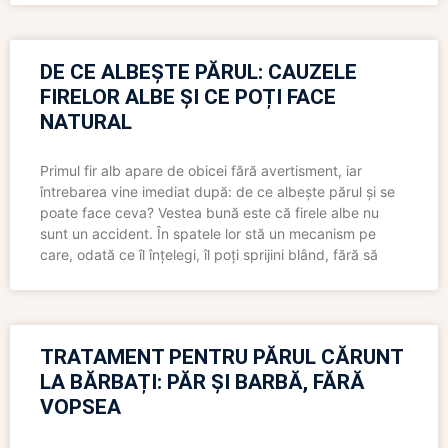
DE CE ALBEȘTE PĂRUL: CAUZELE
FIRELOR ALBE ȘI CE POȚI FACE
NATURAL
Primul fir alb apare de obicei fără avertisment, iar
întrebarea vine imediat după: de ce albește părul și se
poate face ceva? Vestea bună este că firele albe nu
sunt un accident. În spatele lor stă un mecanism pe
care, odată ce îl înțelegi, îl poți sprijini blând, fără să
TRATAMENT PENTRU PĂRUL CĂRUNT
LA BĂRBAȚI: PĂR ȘI BARBĂ, FĂRĂ
VOPSEA