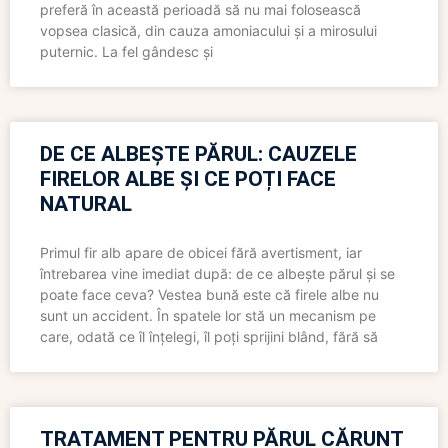
preferă în această perioadă să nu mai folosească
vopsea clasică, din cauza amoniacului și a mirosului
puternic. La fel gândesc și
DE CE ALBEȘTE PĂRUL: CAUZELE
FIRELOR ALBE ȘI CE POȚI FACE
NATURAL
Primul fir alb apare de obicei fără avertisment, iar
întrebarea vine imediat după: de ce albește părul și se
poate face ceva? Vestea bună este că firele albe nu
sunt un accident. În spatele lor stă un mecanism pe
care, odată ce îl înțelegi, îl poți sprijini blând, fără să
TRATAMENT PENTRU PĂRUL CĂRUNT