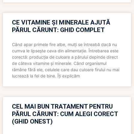
CE VITAMINE ȘI MINERALE AJUTĂ
PĂRUL CĂRUNT: GHID COMPLET
Când apar primele fire albe, mulți se întreabă dacă nu
cumva le lipsește ceva din alimentație. Întrebarea este
corectă: producția de culoare a părului depinde direct
de câteva vitamine și minerale. Când organismul
rămâne fără ele, celulele care dau culoare firului nu mai
lucrează la fel de bine. Îți explicăm
CEL MAI BUN TRATAMENT PENTRU
PĂRUL CĂRUNT: CUM ALEGI CORECT
(GHID ONEST)