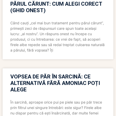
PĂRUL CĂRUNT: CUM ALEGI CORECT
(GHID ONEST)
Când cauți „cel mai bun tratament pentru părul cărunt”,
primești zeci de răspunsuri care spun toate același
lucru: „al nostru”. Un răspuns onest nu începe cu
produsul, ci cu întrebarea: ce vrei de fapt, să acoperi
firele albe repede sau să redai treptat culoarea naturală
a părului, fără vopsea? Îți
VOPSEA DE PĂR ÎN SARCINĂ: CE
ALTERNATIVĂ FĂRĂ AMONIAC POȚI
ALEGE
În sarcină, aproape orice pui pe piele sau pe păr trece
prin filtrul unei singure întrebări: este sigur? Firele albe
nu dispar pentru că ești însărcinată, dar multe femei