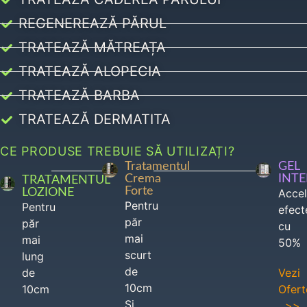
REGENEREAZĂ PĂRUL
TRATEAZĂ MĂTREAȚA
TRATEAZĂ ALOPECIA
TRATEAZĂ BARBA
TRATEAZĂ DERMATITA
CE PRODUSE TREBUIE SĂ UTILIZAȚI?
Tratamentul
GEL
Crema
INT
TRATAMENTUL
Forte
LOZIONE
Acce
Pentru
Pentru
efect
păr
păr
cu
mai
mai
50%
scurt
lung
de
de
Vezi
10cm
10cm
Ofert
Si
>>