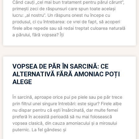
Când cauți „cel mai bun tratament pentru părul cărunt”,
primești zeci de răspunsuri care spun toate același
lucru: „al nostru”. Un răspuns onest nu începe cu
produsul, ci cu întrebarea: ce vrei de fapt, să acoperi
firele albe repede sau să redai treptat culoarea naturală
a părului, fără vopsea? Îți
VOPSEA DE PĂR ÎN SARCINĂ: CE
ALTERNATIVĂ FĂRĂ AMONIAC POȚI
ALEGE
În sarcină, aproape orice pui pe piele sau pe păr trece
prin filtrul unei singure întrebări: este sigur? Firele albe
nu dispar pentru că ești însărcinată, dar multe femei
preferă în această perioadă să nu mai folosească
vopsea clasică, din cauza amoniacului și a mirosului
puternic. La fel gândesc și