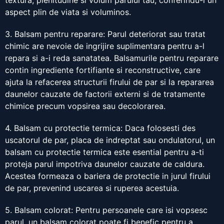
textura, plenitudine si volum parului tau, conferindu-i un
aspect plin de viata si voluminos.
3. Balsam pentru reparare: Parul deteriorat sau tratat
chimic are nevoie de ingrijire suplimentara pentru a-l
repara si a-i reda sanatatea. Balsamurile pentru reparare
contin ingrediente fortifiante si reconstructive, care
ajuta la refacerea structurii firului de par si la repararea
daunelor cauzate de factorii externi si de tratamente
chimice precum vopsirea sau decolorarea.
4. Balsam cu protectie termica: Daca folosesti des
uscatorul de par, placa de indreptat sau ondulatorul, un
balsam cu protectie termica este esential pentru a-ti
proteja parul impotriva daunelor cauzate de caldura.
Acestea formeaza o bariera de protectie in jurul firului
de par, prevenind uscarea si ruperea acestuia.
5. Balsam colorat: Pentru persoanele care isi vopsesc
parul, un balsam colorat poate fi benefic pentru a