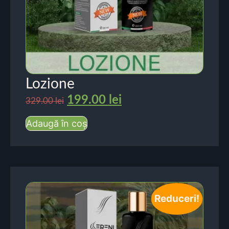
Lozione
199.00
lei
329.00
lei
Adaugă în coș
Reduceri!