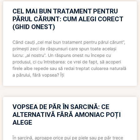
CEL MAI BUN TRATAMENT PENTRU
PĂRUL CĂRUNT: CUM ALEGI CORECT
(GHID ONEST)
Când cauți „cel mai bun tratament pentru părul cărunt”,
primești zeci de răspunsuri care spun toate același
lucru: „al nostru”. Un răspuns onest nu începe cu
produsul, ci cu întrebarea: ce vrei de fapt, să acoperi
firele albe repede sau să redai treptat culoarea naturală
a părului, fără vopsea? Îți
VOPSEA DE PĂR ÎN SARCINĂ: CE
ALTERNATIVĂ FĂRĂ AMONIAC POȚI
ALEGE
În sarcină, aproape orice pui pe piele sau pe păr trece