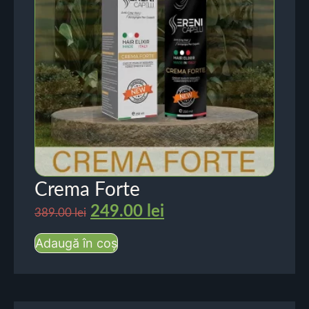
Crema Forte
249.00
lei
389.00
lei
Adaugă în coș