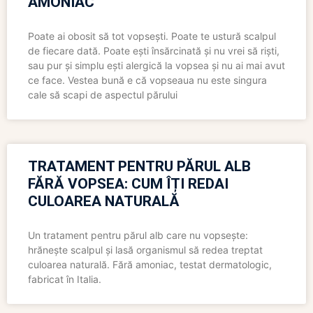
AMONIAC
Poate ai obosit să tot vopsești. Poate te ustură scalpul
de fiecare dată. Poate ești însărcinată și nu vrei să riști,
sau pur și simplu ești alergică la vopsea și nu ai mai avut
ce face. Vestea bună e că vopseaua nu este singura
cale să scapi de aspectul părului
TRATAMENT PENTRU PĂRUL ALB
FĂRĂ VOPSEA: CUM ÎȚI REDAI
CULOAREA NATURALĂ
Un tratament pentru părul alb care nu vopsește:
hrănește scalpul și lasă organismul să redea treptat
culoarea naturală. Fără amoniac, testat dermatologic,
fabricat în Italia.