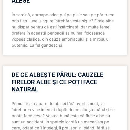
ALEGE
În sarcină, aproape orice pui pe piele sau pe păr trece
prin filtrul unei singure întrebări: este sigur? Firele albe
nu dispar pentru că ești însărcinată, dar multe femei
preferă în această perioadă să nu mai folosească
vopsea clasică, din cauza amoniacului și a mirosului
puternic. La fel gândesc și
DE CE ALBEȘTE PĂRUL: CAUZELE
FIRELOR ALBE ȘI CE POȚI FACE
NATURAL
Primul fir alb apare de obicei fără avertisment, iar
întrebarea vine imediat după: de ce albește părul și se
poate face ceva? Vestea bună este că firele albe nu
sunt un accident. În spatele lor stă un mecanism pe
care, odată ce îl înțelegi, îl poți sprijini blând, fără să