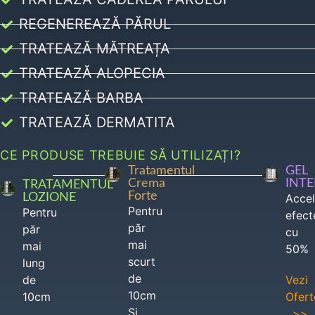
REGENEREAZĂ PĂRUL
TRATEAZĂ MĂTREAȚA
TRATEAZĂ ALOPECIA
TRATEAZĂ BARBA
TRATEAZĂ DERMATITA
CE PRODUSE TREBUIE SĂ UTILIZAȚI?
Tratamentul
GEL
Crema
INT
TRATAMENTUL
Forte
LOZIONE
Acce
Pentru
Pentru
efect
păr
păr
cu
mai
mai
50%
scurt
lung
de
de
Vezi
10cm
10cm
Ofert
Si
>>