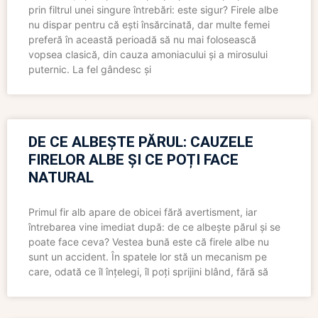
prin filtrul unei singure întrebări: este sigur? Firele albe
nu dispar pentru că ești însărcinată, dar multe femei
preferă în această perioadă să nu mai folosească
vopsea clasică, din cauza amoniacului și a mirosului
puternic. La fel gândesc și
DE CE ALBEȘTE PĂRUL: CAUZELE
FIRELOR ALBE ȘI CE POȚI FACE
NATURAL
Primul fir alb apare de obicei fără avertisment, iar
întrebarea vine imediat după: de ce albește părul și se
poate face ceva? Vestea bună este că firele albe nu
sunt un accident. În spatele lor stă un mecanism pe
care, odată ce îl înțelegi, îl poți sprijini blând, fără să