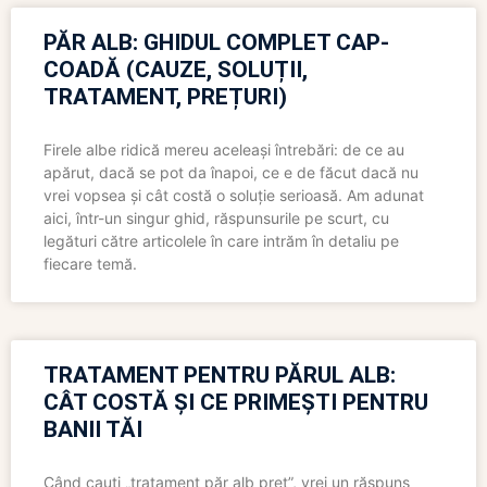
PĂR ALB: GHIDUL COMPLET CAP-
COADĂ (CAUZE, SOLUȚII,
TRATAMENT, PREȚURI)
Firele albe ridică mereu aceleași întrebări: de ce au
apărut, dacă se pot da înapoi, ce e de făcut dacă nu
vrei vopsea și cât costă o soluție serioasă. Am adunat
aici, într-un singur ghid, răspunsurile pe scurt, cu
legături către articolele în care intrăm în detaliu pe
fiecare temă.
TRATAMENT PENTRU PĂRUL ALB:
CÂT COSTĂ ȘI CE PRIMEȘTI PENTRU
BANII TĂI
Când cauți „tratament păr alb preț”, vrei un răspuns