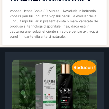
Vopsea Henna Sonia 30 Minute – Revolutia in industria
vopsirii parului! Industria vopsirii parului a evoluat de-a
lungul timpului, iar in prezent exista o mare varietate de
produse si tehnologii disponibile. Insa, daca esti in
cautarea unei solutii eficiente si rapide pentru a-ti vopsi
parul in nuante vibrante si naturale,
Reduceri!