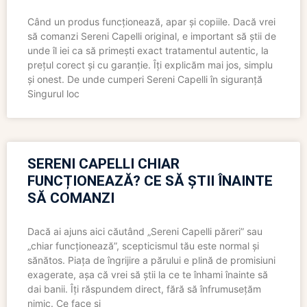
Când un produs funcționează, apar și copiile. Dacă vrei
să comanzi Sereni Capelli original, e important să știi de
unde îl iei ca să primești exact tratamentul autentic, la
prețul corect și cu garanție. Îți explicăm mai jos, simplu
și onest. De unde cumperi Sereni Capelli în siguranță
Singurul loc
SERENI CAPELLI CHIAR
FUNCȚIONEAZĂ? CE SĂ ȘTII ÎNAINTE
SĂ COMANZI
Dacă ai ajuns aici căutând „Sereni Capelli păreri” sau
„chiar funcționează”, scepticismul tău este normal și
sănătos. Piața de îngrijire a părului e plină de promisiuni
exagerate, așa că vrei să știi la ce te înhami înainte să
dai banii. Îți răspundem direct, fără să înfrumusețăm
nimic. Ce face și