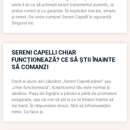
unde îl iei ca să primești exact tratamentul autentic, la
prețul corect și cu garanție. Îți explicăm mai jos, simplu
și onest. De unde cumperi Sereni Capelli în siguranță
Singurul loc
SERENI CAPELLI CHIAR
FUNCȚIONEAZĂ? CE SĂ ȘTII ÎNAINTE
SĂ COMANZI
Dacă ai ajuns aici căutând „Sereni Capelli păreri” sau
„chiar funcționează”, scepticismul tău este normal și
sănătos. Piața de îngrijire a părului e plină de promisiuni
exagerate, așa că vrei să știi la ce te înhami înainte să
dai banii. Îți răspundem direct, fără să înfrumusețăm
nimic. Ce face și