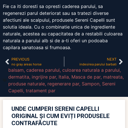
Fie ca iti doresti sa opresti caderea parului, sa
regenerezi parul deteriorat sau sa tratezi diverse
afectiuni ale scalpului, produsele Sereni Capelli sunt
solutia ideala. Cu o combinatie unica de ingrediente
naturale, acestea au capacitatea de a restabili culoarea
naturala a parului alb si de a-ti oferi un podoaba
capilara sanatoasa si frumoasa.
PREVIOUS
NEXT
no gray areas horse
indesirea parului barbati
balsam
,
caderea parului
,
culoarea naturala a parului
,
dermatita
,
ingrijire par
,
Italia
,
Masca de par
,
matreata
,
produse naturale
,
regenerare par
,
Sampon
,
Sereni
Capelli
,
tratament par
UNDE CUMPERI SERENI CAPELLI
ORIGINAL ȘI CUM EVIȚI PRODUSELE
CONTRAFĂCUTE