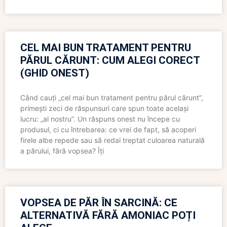
CEL MAI BUN TRATAMENT PENTRU
PĂRUL CĂRUNT: CUM ALEGI CORECT
(GHID ONEST)
Când cauți „cel mai bun tratament pentru părul cărunt”,
primești zeci de răspunsuri care spun toate același
lucru: „al nostru”. Un răspuns onest nu începe cu
produsul, ci cu întrebarea: ce vrei de fapt, să acoperi
firele albe repede sau să redai treptat culoarea naturală
a părului, fără vopsea? Îți
VOPSEA DE PĂR ÎN SARCINĂ: CE
ALTERNATIVĂ FĂRĂ AMONIAC POȚI