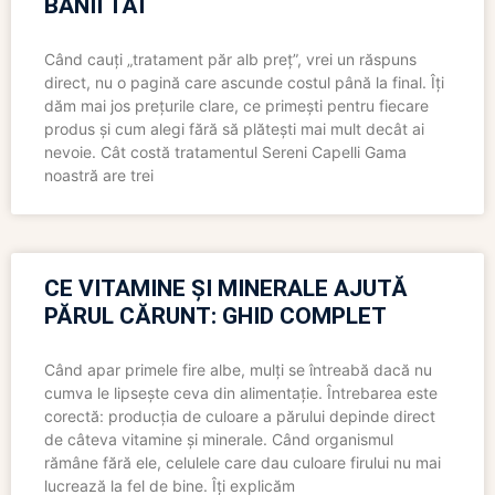
BANII TĂI
Când cauți „tratament păr alb preț”, vrei un răspuns
direct, nu o pagină care ascunde costul până la final. Îți
dăm mai jos prețurile clare, ce primești pentru fiecare
produs și cum alegi fără să plătești mai mult decât ai
nevoie. Cât costă tratamentul Sereni Capelli Gama
noastră are trei
CE VITAMINE ȘI MINERALE AJUTĂ
PĂRUL CĂRUNT: GHID COMPLET
Când apar primele fire albe, mulți se întreabă dacă nu
cumva le lipsește ceva din alimentație. Întrebarea este
corectă: producția de culoare a părului depinde direct
de câteva vitamine și minerale. Când organismul
rămâne fără ele, celulele care dau culoare firului nu mai
lucrează la fel de bine. Îți explicăm