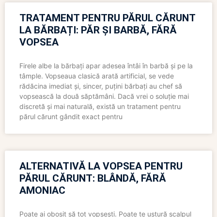
TRATAMENT PENTRU PĂRUL CĂRUNT
LA BĂRBAȚI: PĂR ȘI BARBĂ, FĂRĂ
VOPSEA
Firele albe la bărbați apar adesea întâi în barbă și pe la
tâmple. Vopseaua clasică arată artificial, se vede
rădăcina imediat și, sincer, puțini bărbați au chef să
vopsească la două săptămâni. Dacă vrei o soluție mai
discretă și mai naturală, există un tratament pentru
părul cărunt gândit exact pentru
ALTERNATIVĂ LA VOPSEA PENTRU
PĂRUL CĂRUNT: BLÂNDĂ, FĂRĂ
AMONIAC
Poate ai obosit să tot vopsești. Poate te ustură scalpul