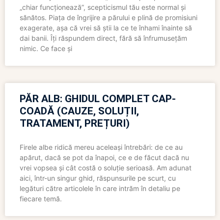
„chiar funcționează”, scepticismul tău este normal și
sănătos. Piața de îngrijire a părului e plină de promisiuni
exagerate, așa că vrei să știi la ce te înhami înainte să
dai banii. Îți răspundem direct, fără să înfrumusețăm
nimic. Ce face și
PĂR ALB: GHIDUL COMPLET CAP-
COADĂ (CAUZE, SOLUȚII,
TRATAMENT, PREȚURI)
Firele albe ridică mereu aceleași întrebări: de ce au
apărut, dacă se pot da înapoi, ce e de făcut dacă nu
vrei vopsea și cât costă o soluție serioasă. Am adunat
aici, într-un singur ghid, răspunsurile pe scurt, cu
legături către articolele în care intrăm în detaliu pe
fiecare temă.