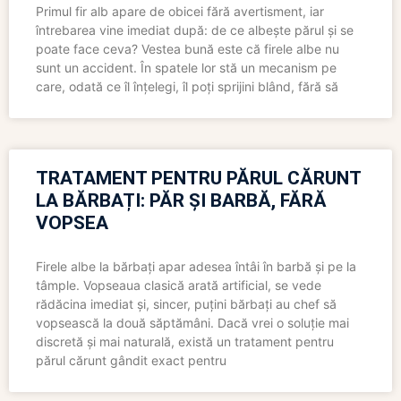
Primul fir alb apare de obicei fără avertisment, iar
întrebarea vine imediat după: de ce albește părul și se
poate face ceva? Vestea bună este că firele albe nu
sunt un accident. În spatele lor stă un mecanism pe
care, odată ce îl înțelegi, îl poți sprijini blând, fără să
TRATAMENT PENTRU PĂRUL CĂRUNT
LA BĂRBAȚI: PĂR ȘI BARBĂ, FĂRĂ
VOPSEA
Firele albe la bărbați apar adesea întâi în barbă și pe la
tâmple. Vopseaua clasică arată artificial, se vede
rădăcina imediat și, sincer, puțini bărbați au chef să
vopsească la două săptămâni. Dacă vrei o soluție mai
discretă și mai naturală, există un tratament pentru
părul cărunt gândit exact pentru