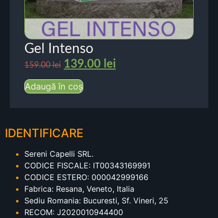
Gel Intenso
139.00
lei
159.00
lei
Adaugă în coș
IDENTIFICARE
Sereni Capelli SRL.
CODICE FISCALE: IT00343169991
CODICE ESTERO: 000042999166
Fabrica: Resana, Veneto, Italia
Sediu Romania: Bucuresti, Sf. Vineri, 25
RECOM: J2020010944400