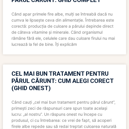
PĂRUL CĂRUNT: GHID COMPLET
Când apar primele fire albe, mulți se întreabă dacă nu
cumva le lipsește ceva din alimentație. Întrebarea este
corectă: producția de culoare a părului depinde direct
de câteva vitamine și minerale. Când organismul
rămâne fără ele, celulele care dau culoare firului nu mai
lucrează la fel de bine. Îți explicăm
CEL MAI BUN TRATAMENT PENTRU
PĂRUL CĂRUNT: CUM ALEGI CORECT
(GHID ONEST)
Când cauți „cel mai bun tratament pentru părul cărunt”,
primești zeci de răspunsuri care spun toate același
lucru: „al nostru”. Un răspuns onest nu începe cu
produsul, ci cu întrebarea: ce vrei de fapt, să acoperi
firele albe repede sau să redai treptat culoarea naturală