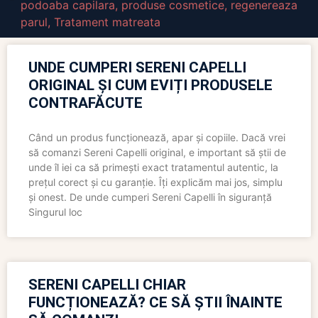
podoaba capilara
,
produse cosmetice
,
regenereaza
parul
,
Tratament matreata
UNDE CUMPERI SERENI CAPELLI
ORIGINAL ȘI CUM EVIȚI PRODUSELE
CONTRAFĂCUTE
Când un produs funcționează, apar și copiile. Dacă vrei
să comanzi Sereni Capelli original, e important să știi de
unde îl iei ca să primești exact tratamentul autentic, la
prețul corect și cu garanție. Îți explicăm mai jos, simplu
și onest. De unde cumperi Sereni Capelli în siguranță
Singurul loc
SERENI CAPELLI CHIAR
FUNCȚIONEAZĂ? CE SĂ ȘTII ÎNAINTE