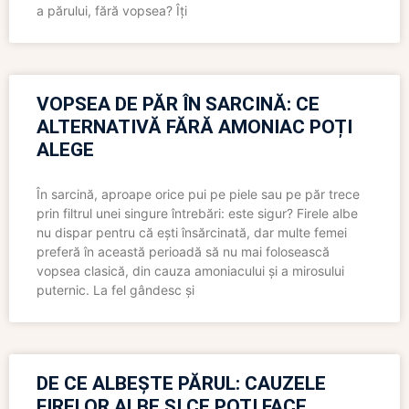
a părului, fără vopsea? Îți
VOPSEA DE PĂR ÎN SARCINĂ: CE
ALTERNATIVĂ FĂRĂ AMONIAC POȚI
ALEGE
În sarcină, aproape orice pui pe piele sau pe păr trece
prin filtrul unei singure întrebări: este sigur? Firele albe
nu dispar pentru că ești însărcinată, dar multe femei
preferă în această perioadă să nu mai folosească
vopsea clasică, din cauza amoniacului și a mirosului
puternic. La fel gândesc și
DE CE ALBEȘTE PĂRUL: CAUZELE
FIRELOR ALBE ȘI CE POȚI FACE