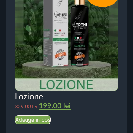
Lozione
199.00
lei
329.00
lei
Adaugă în coș