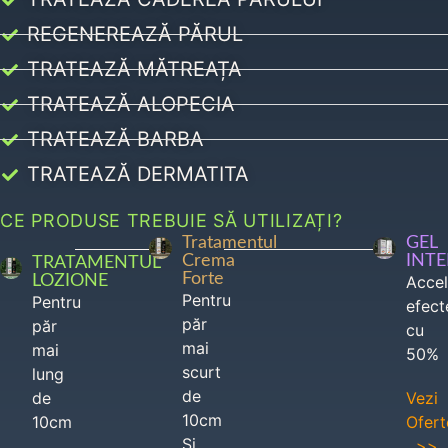
REGENEREAZĂ PĂRUL
TRATEAZĂ MĂTREAȚA
TRATEAZĂ ALOPECIA
TRATEAZĂ BARBA
TRATEAZĂ DERMATITA
CE PRODUSE TREBUIE SĂ UTILIZAȚI?
Tratamentul
GEL
Crema
INT
TRATAMENTUL
Forte
LOZIONE
Acce
Pentru
Pentru
efect
păr
păr
cu
mai
mai
50%
scurt
lung
de
de
Vezi
10cm
10cm
Ofert
Si
>>