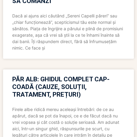
SĂ COMANZI
Dacă ai ajuns aici căutând „Sereni Capelli păreri” sau
„chiar funcționează”, scepticismul tău este normal și
sănătos. Piața de îngrijire a părului e plină de promisiuni
exagerate, așa că vrei să știi la ce te înhami înainte să
dai banii. Îți răspundem direct, fără să înfrumusețăm
nimic. Ce face și
PĂR ALB: GHIDUL COMPLET CAP-
COADĂ (CAUZE, SOLUȚII,
TRATAMENT, PREȚURI)
Firele albe ridică mereu aceleași întrebări: de ce au
apărut, dacă se pot da înapoi, ce e de făcut dacă nu
vrei vopsea și cât costă o soluție serioasă. Am adunat
aici, într-un singur ghid, răspunsurile pe scurt, cu
legături către articolele în care intrăm în detaliu pe