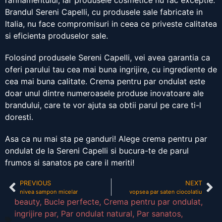
rafinamentului, iar produsele cosmetice nu fac exceptie.
Brandul Sereni Capelli, cu produsele sale fabricate in
Italia, nu face compromisuri in ceea ce priveste calitatea
si eficienta produselor sale.
Folosind produsele Sereni Capelli, vei avea garantia ca
oferi parului tau cea mai buna ingrijire, cu ingrediente de
cea mai buna calitate. Crema pentru par ondulat este
doar unul dintre numeroasele produse inovatoare ale
brandului, care te vor ajuta sa obtii parul pe care ti-l
doresti.
Asa ca nu mai sta pe ganduri! Alege crema pentru par
ondulat de la Sereni Capelli si bucura-te de parul
frumos si sanatos pe care il meriti!
PREVIOUS
NEXT
nivea sampon micelar
vopsea par saten ciocolatiu
beauty
,
Bucle perfecte
,
Crema pentru par ondulat
,
ingrijire par
,
Par ondulat natural
,
Par sanatos
,