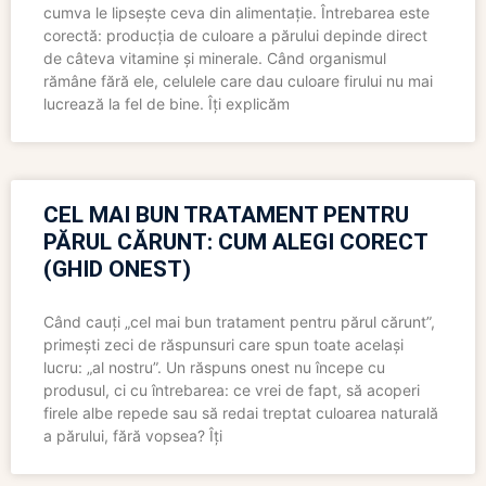
cumva le lipsește ceva din alimentație. Întrebarea este
corectă: producția de culoare a părului depinde direct
de câteva vitamine și minerale. Când organismul
rămâne fără ele, celulele care dau culoare firului nu mai
lucrează la fel de bine. Îți explicăm
CEL MAI BUN TRATAMENT PENTRU
PĂRUL CĂRUNT: CUM ALEGI CORECT
(GHID ONEST)
Când cauți „cel mai bun tratament pentru părul cărunt”,
primești zeci de răspunsuri care spun toate același
lucru: „al nostru”. Un răspuns onest nu începe cu
produsul, ci cu întrebarea: ce vrei de fapt, să acoperi
firele albe repede sau să redai treptat culoarea naturală
a părului, fără vopsea? Îți