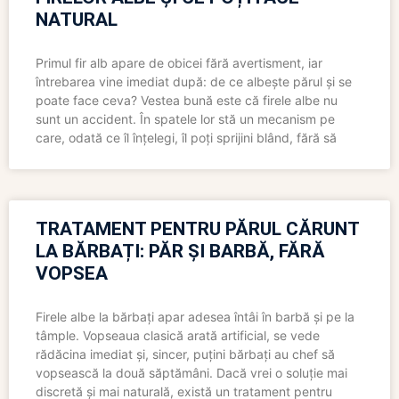
NATURAL
Primul fir alb apare de obicei fără avertisment, iar
întrebarea vine imediat după: de ce albește părul și se
poate face ceva? Vestea bună este că firele albe nu
sunt un accident. În spatele lor stă un mecanism pe
care, odată ce îl înțelegi, îl poți sprijini blând, fără să
TRATAMENT PENTRU PĂRUL CĂRUNT
LA BĂRBAȚI: PĂR ȘI BARBĂ, FĂRĂ
VOPSEA
Firele albe la bărbați apar adesea întâi în barbă și pe la
tâmple. Vopseaua clasică arată artificial, se vede
rădăcina imediat și, sincer, puțini bărbați au chef să
vopsească la două săptămâni. Dacă vrei o soluție mai
discretă și mai naturală, există un tratament pentru