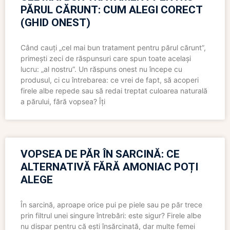
PĂRUL CĂRUNT: CUM ALEGI CORECT
(GHID ONEST)
Când cauți „cel mai bun tratament pentru părul cărunt”,
primești zeci de răspunsuri care spun toate același
lucru: „al nostru”. Un răspuns onest nu începe cu
produsul, ci cu întrebarea: ce vrei de fapt, să acoperi
firele albe repede sau să redai treptat culoarea naturală
a părului, fără vopsea? Îți
VOPSEA DE PĂR ÎN SARCINĂ: CE
ALTERNATIVĂ FĂRĂ AMONIAC POȚI
ALEGE
În sarcină, aproape orice pui pe piele sau pe păr trece
prin filtrul unei singure întrebări: este sigur? Firele albe
nu dispar pentru că ești însărcinată, dar multe femei