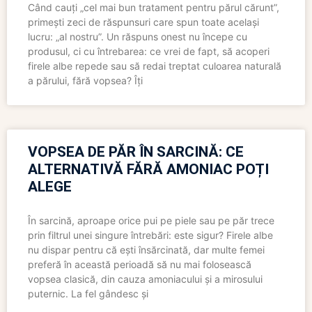
Când cauți „cel mai bun tratament pentru părul cărunt”,
primești zeci de răspunsuri care spun toate același
lucru: „al nostru”. Un răspuns onest nu începe cu
produsul, ci cu întrebarea: ce vrei de fapt, să acoperi
firele albe repede sau să redai treptat culoarea naturală
a părului, fără vopsea? Îți
VOPSEA DE PĂR ÎN SARCINĂ: CE
ALTERNATIVĂ FĂRĂ AMONIAC POȚI
ALEGE
În sarcină, aproape orice pui pe piele sau pe păr trece
prin filtrul unei singure întrebări: este sigur? Firele albe
nu dispar pentru că ești însărcinată, dar multe femei
preferă în această perioadă să nu mai folosească
vopsea clasică, din cauza amoniacului și a mirosului
puternic. La fel gândesc și