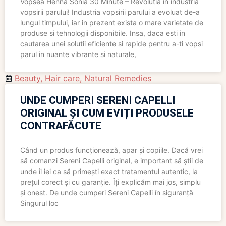
Vopsea Henna Sonia 30 Minute – Revolutia in industria
vopsirii parului! Industria vopsirii parului a evoluat de-a
lungul timpului, iar in prezent exista o mare varietate de
produse si tehnologii disponibile. Insa, daca esti in
cautarea unei solutii eficiente si rapide pentru a-ti vopsi
parul in nuante vibrante si naturale,
Beauty
,
Hair care
,
Natural Remedies
UNDE CUMPERI SERENI CAPELLI
ORIGINAL ȘI CUM EVIȚI PRODUSELE
CONTRAFĂCUTE
Când un produs funcționează, apar și copiile. Dacă vrei
să comanzi Sereni Capelli original, e important să știi de
unde îl iei ca să primești exact tratamentul autentic, la
prețul corect și cu garanție. Îți explicăm mai jos, simplu
și onest. De unde cumperi Sereni Capelli în siguranță
Singurul loc