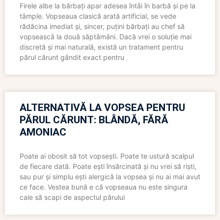
Firele albe la bărbați apar adesea întâi în barbă și pe la
tâmple. Vopseaua clasică arată artificial, se vede
rădăcina imediat și, sincer, puțini bărbați au chef să
vopsească la două săptămâni. Dacă vrei o soluție mai
discretă și mai naturală, există un tratament pentru
părul cărunt gândit exact pentru
ALTERNATIVĂ LA VOPSEA PENTRU
PĂRUL CĂRUNT: BLÂNDĂ, FĂRĂ
AMONIAC
Poate ai obosit să tot vopsești. Poate te ustură scalpul
de fiecare dată. Poate ești însărcinată și nu vrei să riști,
sau pur și simplu ești alergică la vopsea și nu ai mai avut
ce face. Vestea bună e că vopseaua nu este singura
cale să scapi de aspectul părului