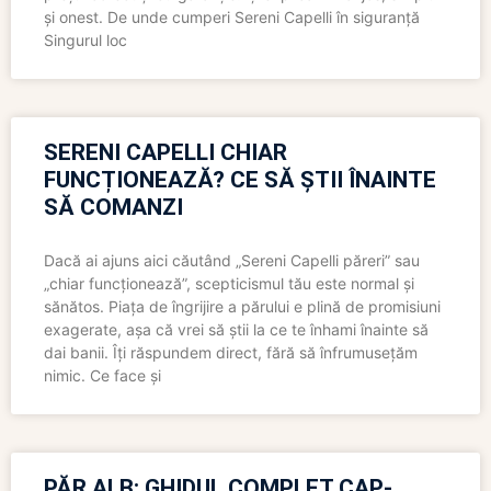
și onest. De unde cumperi Sereni Capelli în siguranță
Singurul loc
SERENI CAPELLI CHIAR
FUNCȚIONEAZĂ? CE SĂ ȘTII ÎNAINTE
SĂ COMANZI
Dacă ai ajuns aici căutând „Sereni Capelli păreri” sau
„chiar funcționează”, scepticismul tău este normal și
sănătos. Piața de îngrijire a părului e plină de promisiuni
exagerate, așa că vrei să știi la ce te înhami înainte să
dai banii. Îți răspundem direct, fără să înfrumusețăm
nimic. Ce face și
PĂR ALB: GHIDUL COMPLET CAP-