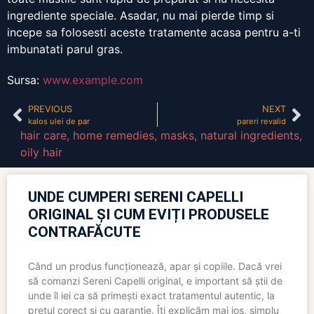
ingrediente speciale. Asadar, nu mai pierde timp si
incepe sa folosesti aceste tratamente acasa pentru a-ti
imbunatati parul gras.
Sursa:
www.example.com
PREVIOUS
NEXT
kalos ulei de par
pareri revalid
hair care
,
home remedies
,
masks
,
natural ingredients
,
oily hair
UNDE CUMPERI SERENI CAPELLI
ORIGINAL ȘI CUM EVIȚI PRODUSELE
CONTRAFĂCUTE
Când un produs funcționează, apar și copiile. Dacă vrei
să comanzi Sereni Capelli original, e important să știi de
unde îl iei ca să primești exact tratamentul autentic, la
prețul corect și cu garanție. Îți explicăm mai jos, simplu