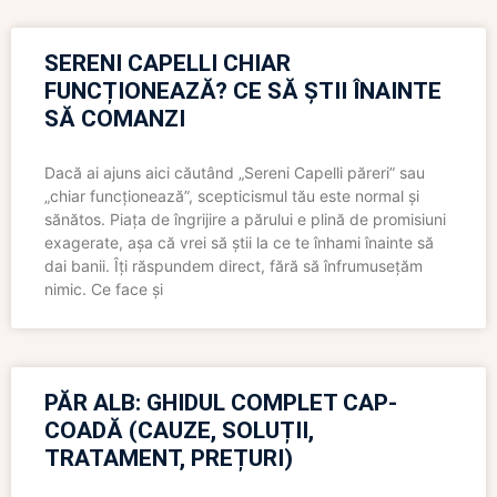
SERENI CAPELLI CHIAR
FUNCȚIONEAZĂ? CE SĂ ȘTII ÎNAINTE
SĂ COMANZI
Dacă ai ajuns aici căutând „Sereni Capelli păreri” sau
„chiar funcționează”, scepticismul tău este normal și
sănătos. Piața de îngrijire a părului e plină de promisiuni
exagerate, așa că vrei să știi la ce te înhami înainte să
dai banii. Îți răspundem direct, fără să înfrumusețăm
nimic. Ce face și
PĂR ALB: GHIDUL COMPLET CAP-
COADĂ (CAUZE, SOLUȚII,
TRATAMENT, PREȚURI)