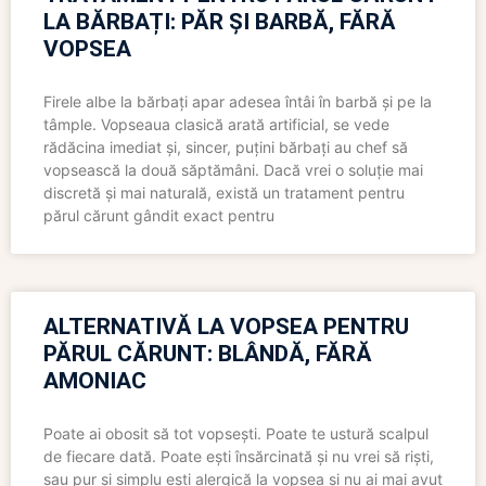
LA BĂRBAȚI: PĂR ȘI BARBĂ, FĂRĂ
VOPSEA
Firele albe la bărbați apar adesea întâi în barbă și pe la
tâmple. Vopseaua clasică arată artificial, se vede
rădăcina imediat și, sincer, puțini bărbați au chef să
vopsească la două săptămâni. Dacă vrei o soluție mai
discretă și mai naturală, există un tratament pentru
părul cărunt gândit exact pentru
ALTERNATIVĂ LA VOPSEA PENTRU
PĂRUL CĂRUNT: BLÂNDĂ, FĂRĂ
AMONIAC
Poate ai obosit să tot vopsești. Poate te ustură scalpul
de fiecare dată. Poate ești însărcinată și nu vrei să riști,
sau pur și simplu ești alergică la vopsea și nu ai mai avut