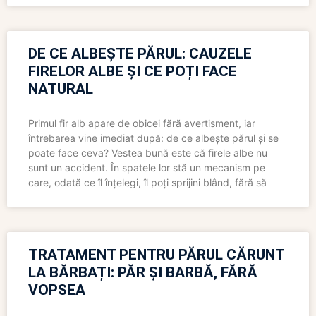
DE CE ALBEȘTE PĂRUL: CAUZELE
FIRELOR ALBE ȘI CE POȚI FACE
NATURAL
Primul fir alb apare de obicei fără avertisment, iar
întrebarea vine imediat după: de ce albește părul și se
poate face ceva? Vestea bună este că firele albe nu
sunt un accident. În spatele lor stă un mecanism pe
care, odată ce îl înțelegi, îl poți sprijini blând, fără să
TRATAMENT PENTRU PĂRUL CĂRUNT
LA BĂRBAȚI: PĂR ȘI BARBĂ, FĂRĂ
VOPSEA