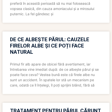
preferă în această perioadă să nu mai folosească
vopsea clasică, din cauza amoniacului și a mirosului
puternic. La fel gândesc și
DE CE ALBEȘTE PĂRUL: CAUZELE
FIRELOR ALBE ȘI CE POȚI FACE
NATURAL
Primul fir alb apare de obicei fără avertisment, iar
întrebarea vine imediat după: de ce albește părul și se
poate face ceva? Vestea bună este că firele albe nu
sunt un accident. În spatele lor stă un mecanism pe
care, odată ce îl înțelegi, îl poți sprijini blând, fără să
TRATAMENT PENTRU PĂRUL CĂRUNT