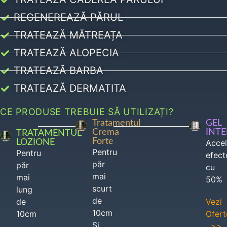
REGENEREAZĂ PĂRUL
TRATEAZĂ MĂTREAȚA
TRATEAZĂ ALOPECIA
TRATEAZĂ BARBA
TRATEAZĂ DERMATITA
CE PRODUSE TREBUIE SĂ UTILIZAȚI?
Tratamentul
GEL
Crema
INT
TRATAMENTUL
Forte
LOZIONE
Acce
Pentru
Pentru
efect
păr
păr
cu
mai
mai
50%
scurt
lung
de
de
Vezi
10cm
10cm
Ofert
Si
>>