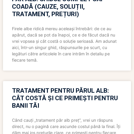
COADĂ (CAUZE, SOLUȚII,
TRATAMENT, PREȚURI)
Firele albe ridică mereu aceleași întrebări: de ce au
apărut, dacă se pot da înapoi, ce e de făcut dacă nu
vrei vopsea și cât costă o soluție serioasă. Am adunat
aici, într-un singur ghid, răspunsurile pe scurt, cu
legături către articolele în care intrăm în detaliu pe
fiecare temă.
TRATAMENT PENTRU PĂRUL ALB:
CÂT COSTĂ ȘI CE PRIMEȘTI PENTRU
BANII TĂI
Când cauți „tratament păr alb preț”, vrei un răspuns
direct, nu o pagină care ascunde costul până la final. Îți
dăm mai jos prețurile clare, ce primești pentru fiecare