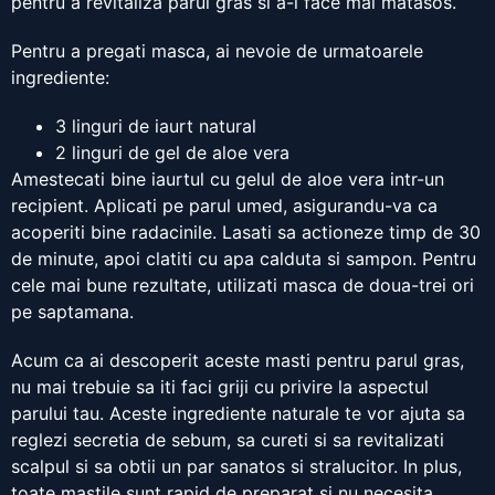
pentru a revitaliza parul gras si a-l face mai matasos.
Pentru a pregati masca, ai nevoie de urmatoarele
ingrediente:
3 linguri de iaurt natural
2 linguri de gel de aloe vera
Amestecati bine iaurtul cu gelul de aloe vera intr-un
recipient. Aplicati pe parul umed, asigurandu-va ca
acoperiti bine radacinile. Lasati sa actioneze timp de 30
de minute, apoi clatiti cu apa calduta si sampon. Pentru
cele mai bune rezultate, utilizati masca de doua-trei ori
pe saptamana.
Acum ca ai descoperit aceste masti pentru parul gras,
nu mai trebuie sa iti faci griji cu privire la aspectul
parului tau. Aceste ingrediente naturale te vor ajuta sa
reglezi secretia de sebum, sa cureti si sa revitalizati
scalpul si sa obtii un par sanatos si stralucitor. In plus,
toate mastile sunt rapid de preparat si nu necesita