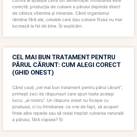
cumva le lipsește ceva din alimentație. Întrebarea este
corectă: producția de culoare a părului depinde direct
de câteva vitamine și minerale. Când organismul
rămâne fără ele, celulele care dau culoare firului nu mai
lucrează la fel de bine. Îți explicăm
CEL MAI BUN TRATAMENT PENTRU
PĂRUL CĂRUNT: CUM ALEGI CORECT
(GHID ONEST)
Când cauți „cel mai bun tratament pentru părul cărunt”,
primești zeci de răspunsuri care spun toate același
lucru: „al nostru”. Un răspuns onest nu începe cu
produsul, ci cu întrebarea: ce vrei de fapt, să acoperi
firele albe repede sau să redai treptat culoarea naturală
a părului, fără vopsea? Îți