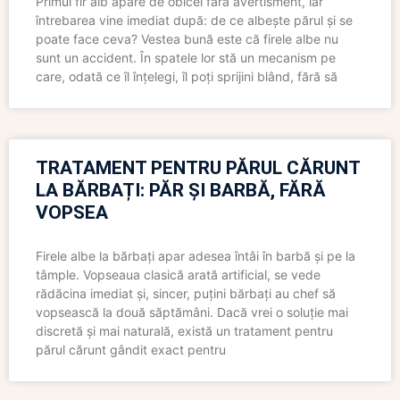
Primul fir alb apare de obicei fără avertisment, iar
întrebarea vine imediat după: de ce albește părul și se
poate face ceva? Vestea bună este că firele albe nu
sunt un accident. În spatele lor stă un mecanism pe
care, odată ce îl înțelegi, îl poți sprijini blând, fără să
TRATAMENT PENTRU PĂRUL CĂRUNT
LA BĂRBAȚI: PĂR ȘI BARBĂ, FĂRĂ
VOPSEA
Firele albe la bărbați apar adesea întâi în barbă și pe la
tâmple. Vopseaua clasică arată artificial, se vede
rădăcina imediat și, sincer, puțini bărbați au chef să
vopsească la două săptămâni. Dacă vrei o soluție mai
discretă și mai naturală, există un tratament pentru
părul cărunt gândit exact pentru