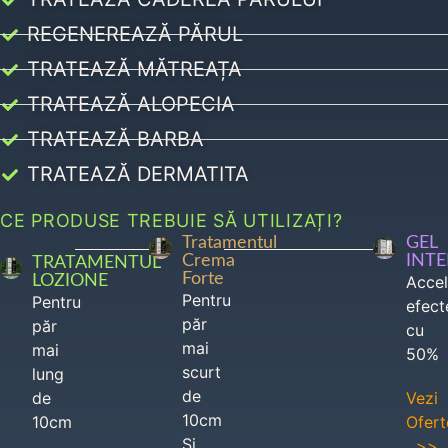
REGENEREAZĂ PĂRUL
TRATEAZĂ MĂTREAȚA
TRATEAZĂ ALOPECIA
TRATEAZĂ BARBA
TRATEAZĂ DERMATITA
CE PRODUSE TREBUIE SĂ UTILIZAȚI?
Tratamentul
GEL
Crema
INT
TRATAMENTUL
Forte
LOZIONE
Acce
Pentru
Pentru
efect
păr
păr
cu
mai
mai
50%
scurt
lung
de
de
Vezi
10cm
10cm
Ofert
Si
>>