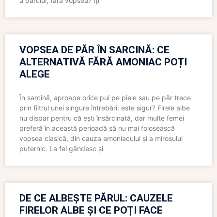
a părului, fără vopsea? Îți
VOPSEA DE PĂR ÎN SARCINĂ: CE
ALTERNATIVĂ FĂRĂ AMONIAC POȚI
ALEGE
În sarcină, aproape orice pui pe piele sau pe păr trece
prin filtrul unei singure întrebări: este sigur? Firele albe
nu dispar pentru că ești însărcinată, dar multe femei
preferă în această perioadă să nu mai folosească
vopsea clasică, din cauza amoniacului și a mirosului
puternic. La fel gândesc și
DE CE ALBEȘTE PĂRUL: CAUZELE
FIRELOR ALBE ȘI CE POȚI FACE