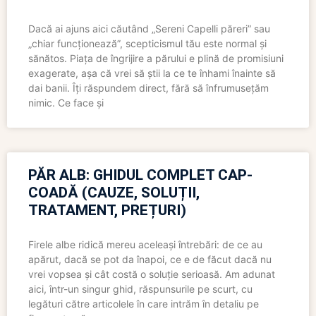
Dacă ai ajuns aici căutând „Sereni Capelli păreri” sau
„chiar funcționează”, scepticismul tău este normal și
sănătos. Piața de îngrijire a părului e plină de promisiuni
exagerate, așa că vrei să știi la ce te înhami înainte să
dai banii. Îți răspundem direct, fără să înfrumusețăm
nimic. Ce face și
PĂR ALB: GHIDUL COMPLET CAP-
COADĂ (CAUZE, SOLUȚII,
TRATAMENT, PREȚURI)
Firele albe ridică mereu aceleași întrebări: de ce au
apărut, dacă se pot da înapoi, ce e de făcut dacă nu
vrei vopsea și cât costă o soluție serioasă. Am adunat
aici, într-un singur ghid, răspunsurile pe scurt, cu
legături către articolele în care intrăm în detaliu pe