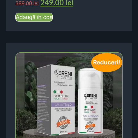
249.00
lei
389.00
lei
Adaugă în coș
Reduceri!