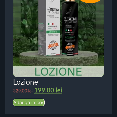
Lozione
199.00
lei
329.00
lei
Adaugă în coș