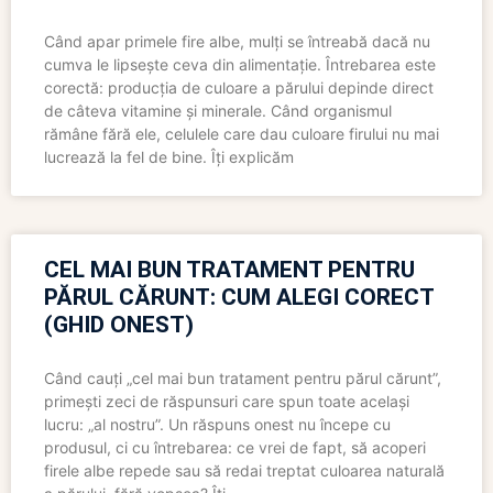
Când apar primele fire albe, mulți se întreabă dacă nu
cumva le lipsește ceva din alimentație. Întrebarea este
corectă: producția de culoare a părului depinde direct
de câteva vitamine și minerale. Când organismul
rămâne fără ele, celulele care dau culoare firului nu mai
lucrează la fel de bine. Îți explicăm
CEL MAI BUN TRATAMENT PENTRU
PĂRUL CĂRUNT: CUM ALEGI CORECT
(GHID ONEST)
Când cauți „cel mai bun tratament pentru părul cărunt”,
primești zeci de răspunsuri care spun toate același
lucru: „al nostru”. Un răspuns onest nu începe cu
produsul, ci cu întrebarea: ce vrei de fapt, să acoperi
firele albe repede sau să redai treptat culoarea naturală