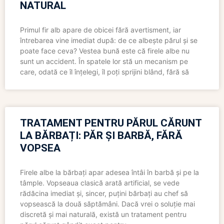
NATURAL
Primul fir alb apare de obicei fără avertisment, iar
întrebarea vine imediat după: de ce albește părul și se
poate face ceva? Vestea bună este că firele albe nu
sunt un accident. În spatele lor stă un mecanism pe
care, odată ce îl înțelegi, îl poți sprijini blând, fără să
TRATAMENT PENTRU PĂRUL CĂRUNT
LA BĂRBAȚI: PĂR ȘI BARBĂ, FĂRĂ
VOPSEA
Firele albe la bărbați apar adesea întâi în barbă și pe la
tâmple. Vopseaua clasică arată artificial, se vede
rădăcina imediat și, sincer, puțini bărbați au chef să
vopsească la două săptămâni. Dacă vrei o soluție mai
discretă și mai naturală, există un tratament pentru