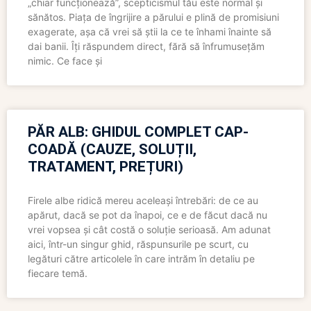
„chiar funcționează”, scepticismul tău este normal și
sănătos. Piața de îngrijire a părului e plină de promisiuni
exagerate, așa că vrei să știi la ce te înhami înainte să
dai banii. Îți răspundem direct, fără să înfrumusețăm
nimic. Ce face și
PĂR ALB: GHIDUL COMPLET CAP-
COADĂ (CAUZE, SOLUȚII,
TRATAMENT, PREȚURI)
Firele albe ridică mereu aceleași întrebări: de ce au
apărut, dacă se pot da înapoi, ce e de făcut dacă nu
vrei vopsea și cât costă o soluție serioasă. Am adunat
aici, într-un singur ghid, răspunsurile pe scurt, cu
legături către articolele în care intrăm în detaliu pe
fiecare temă.