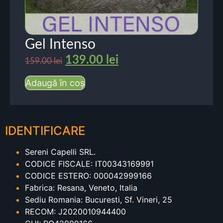
Gel Intenso
139.00
lei
159.00
lei
Adaugă în coș
IDENTIFICARE
Sereni Capelli SRL.
CODICE FISCALE: IT00343169991
CODICE ESTERO: 000042999166
Fabrica: Resana, Veneto, Italia
Sediu Romania: Bucuresti, Sf. Vineri, 25
RECOM: J2020010944400