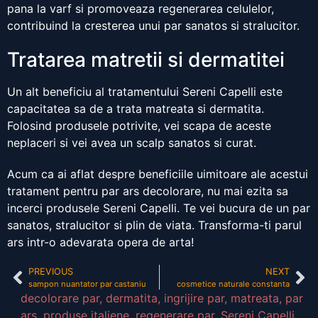
pana la varf si promoveaza regenerarea celulelor,
contribuind la cresterea unui par sanatos si stralucitor.
Tratarea matretii si dermatitei
Un alt beneficiu al tratamentului Sereni Capelli este
capacitatea sa de a trata matreata si dermatita.
Folosind produsele potrivite, vei scapa de aceste
neplaceri si vei avea un scalp sanatos si curat.
Acum ca ai aflat despre beneficiile uimitoare ale acestui
tratament pentru par ars decolorare, nu mai ezita sa
incerci produsele Sereni Capelli. Te vei bucura de un par
sanatos, stralucitor si plin de viata. Transforma-ti parul
ars intr-o adevarata opera de arta!
PREVIOUS
NEXT
sampon nuantator par castaniu
cosmetice naturale constanta
decolorare par
,
dermatita
,
ingrijire par
,
matreata
,
par
ars
,
produse italiene
,
regenerare par
,
Sereni Capelli
,