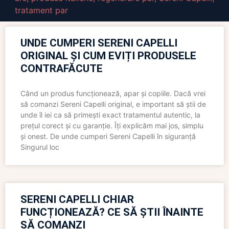
tratament par
UNDE CUMPERI SERENI CAPELLI
ORIGINAL ȘI CUM EVIȚI PRODUSELE
CONTRAFĂCUTE
Când un produs funcționează, apar și copiile. Dacă vrei
să comanzi Sereni Capelli original, e important să știi de
unde îl iei ca să primești exact tratamentul autentic, la
prețul corect și cu garanție. Îți explicăm mai jos, simplu
și onest. De unde cumperi Sereni Capelli în siguranță
Singurul loc
SERENI CAPELLI CHIAR
FUNCȚIONEAZĂ? CE SĂ ȘTII ÎNAINTE
SĂ COMANZI