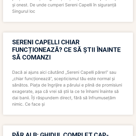
și onest. De unde cumperi Sereni Capelli în siguranță
Singurul loc
SERENI CAPELLI CHIAR
FUNCȚIONEAZĂ? CE SĂ ȘTII ÎNAINTE
SĂ COMANZI
Dacă ai ajuns aici căutând „Sereni Capelli păreri” sau
„chiar funcționează”, scepticismul tău este normal și
sănătos. Piața de îngrijire a părului e plină de promisiuni
exagerate, așa că vrei să știi la ce te înhami înainte să
dai banii. Îți răspundem direct, fără să înfrumusețăm
nimic. Ce face și
PĂR ALB: GHIDUL COMPLET CAP-