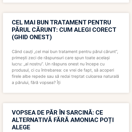
CEL MAI BUN TRATAMENT PENTRU
PĂRUL CĂRUNT: CUM ALEGI CORECT
(GHID ONEST)
Când cauți „cel mai bun tratament pentru părul cărunt”,
primești zeci de răspunsuri care spun toate același
lucru: „al nostru”. Un răspuns onest nu începe cu
produsul, ci cu întrebarea: ce vrei de fapt, să acoperi
firele albe repede sau să redai treptat culoarea naturală
a părului, fără vopsea? Îți
VOPSEA DE PĂR ÎN SARCINĂ: CE
ALTERNATIVĂ FĂRĂ AMONIAC POȚI
ALEGE