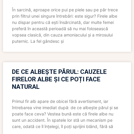
În sarcină, aproape orice pui pe piele sau pe păr trece
prin filtrul unei singure întrebări: este sigur? Firele albe
nu dispar pentru că ești însărcinată, dar multe femei
preferă în această perioadă să nu mai folosească
vopsea clasică, din cauza amoniacului și a mirosului
puternic. La fel gândesc și
DE CE ALBEȘTE PĂRUL: CAUZELE
FIRELOR ALBE ȘI CE POȚI FACE
NATURAL
Primul fir alb apare de obicei fără avertisment, iar
întrebarea vine imediat după: de ce albește părul și se
poate face ceva? Vestea bună este că firele albe nu
sunt un accident. În spatele lor stă un mecanism pe
care, odată ce îl înțelegi, îl poți sprijini blând, fără să