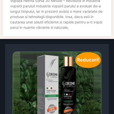
Vopsea Henna Sonia 30 Minute – Revolutia in industria
vopsirii parului! Industria vopsirii parului a evoluat de-a
lungul timpului, iar in prezent exista o mare varietate de
produse si tehnologii disponibile. Insa, daca esti in
cautarea unei solutii eficiente si rapide pentru a-ti vopsi
parul in nuante vibrante si naturale,
Reduceri!