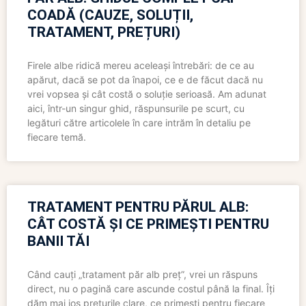
COADĂ (CAUZE, SOLUȚII,
TRATAMENT, PREȚURI)
Firele albe ridică mereu aceleași întrebări: de ce au
apărut, dacă se pot da înapoi, ce e de făcut dacă nu
vrei vopsea și cât costă o soluție serioasă. Am adunat
aici, într-un singur ghid, răspunsurile pe scurt, cu
legături către articolele în care intrăm în detaliu pe
fiecare temă.
TRATAMENT PENTRU PĂRUL ALB:
CÂT COSTĂ ȘI CE PRIMEȘTI PENTRU
BANII TĂI
Când cauți „tratament păr alb preț”, vrei un răspuns
direct, nu o pagină care ascunde costul până la final. Îți
dăm mai jos prețurile clare, ce primești pentru fiecare