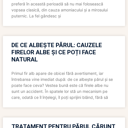
preferă în această perioadă să nu mai folosească
vopsea clasică, din cauza amoniacului și a mirosului
puternic. La fel gândesc și
DE CE ALBEȘTE PĂRUL: CAUZELE
FIRELOR ALBE ȘI CE POȚI FACE
NATURAL
Primul fir alb apare de obicei fără avertisment, iar
întrebarea vine imediat după: de ce albește părul și se
poate face ceva? Vestea bună este că firele albe nu
sunt un accident. În spatele lor stă un mecanism pe
care, odată ce îl înțelegi, îl poți sprijini blând, fără să
TRATAMENT PENTRU PĂRUL CĂRUNT