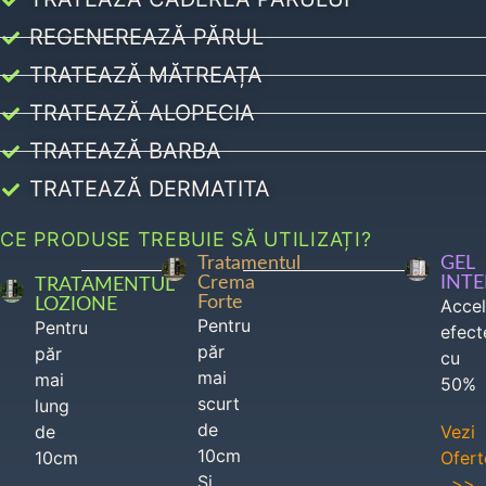
REGENEREAZĂ PĂRUL
TRATEAZĂ MĂTREAȚA
TRATEAZĂ ALOPECIA
TRATEAZĂ BARBA
TRATEAZĂ DERMATITA
CE PRODUSE TREBUIE SĂ UTILIZAȚI?
Tratamentul
GEL
Crema
INT
TRATAMENTUL
Forte
LOZIONE
Acce
Pentru
Pentru
efect
păr
păr
cu
mai
mai
50%
scurt
lung
de
de
Vezi
10cm
10cm
Ofert
Si
>>