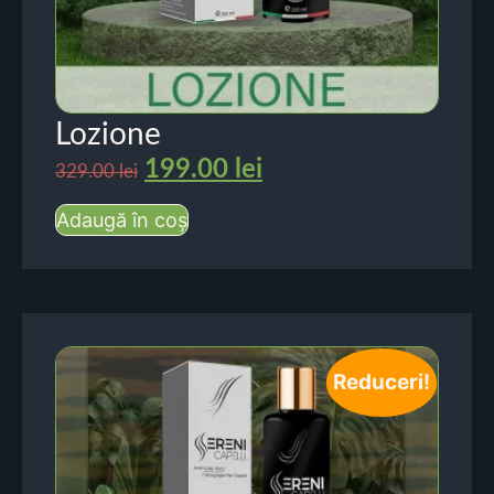
Lozione
199.00
lei
329.00
lei
Adaugă în coș
Reduceri!