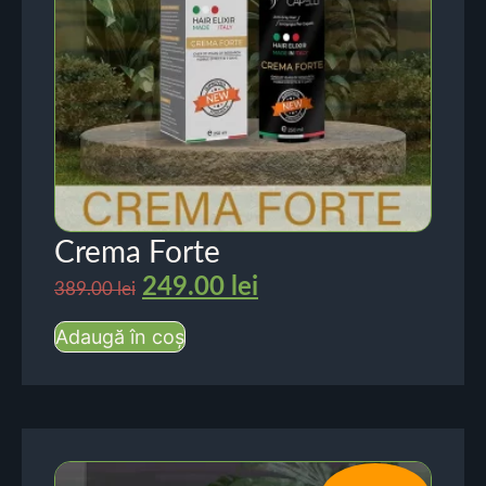
Crema Forte
249.00
lei
389.00
lei
Adaugă în coș