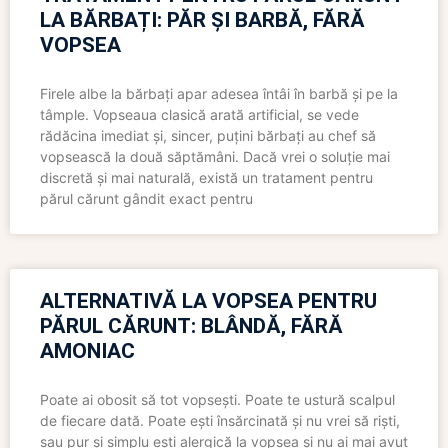
LA BĂRBAȚI: PĂR ȘI BARBĂ, FĂRĂ
VOPSEA
Firele albe la bărbați apar adesea întâi în barbă și pe la
tâmple. Vopseaua clasică arată artificial, se vede
rădăcina imediat și, sincer, puțini bărbați au chef să
vopsească la două săptămâni. Dacă vrei o soluție mai
discretă și mai naturală, există un tratament pentru
părul cărunt gândit exact pentru
ALTERNATIVĂ LA VOPSEA PENTRU
PĂRUL CĂRUNT: BLÂNDĂ, FĂRĂ
AMONIAC
Poate ai obosit să tot vopsești. Poate te ustură scalpul
de fiecare dată. Poate ești însărcinată și nu vrei să riști,
sau pur și simplu ești alergică la vopsea și nu ai mai avut