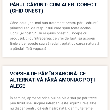
PĂRUL CĂRUNT: CUM ALEGI CORECT
(GHID ONEST)
Când cauți „cel mai bun tratament pentru părul cărunt”,
primești zeci de răspunsuri care spun toate același
lucru: „al nostru”. Un răspuns onest nu începe cu
produsul, ci cu întrebarea: ce vrei de fapt, să acoperi
firele albe repede sau să redai treptat culoarea naturală
a părului, fără vopsea? Îți
VOPSEA DE PĂR ÎN SARCINĂ: CE
ALTERNATIVĂ FĂRĂ AMONIAC POȚI
ALEGE
În sarcină, aproape orice pui pe piele sau pe păr trece
prin filtrul unei singure întrebări: este sigur? Firele albe
nu dispar pentru că ești însărcinată, dar multe femei