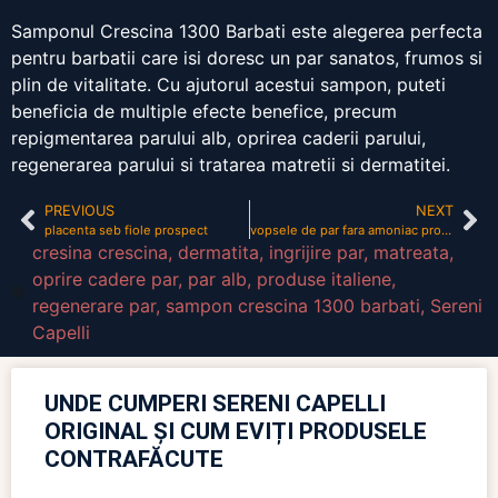
Samponul Crescina 1300 Barbati este alegerea perfecta
pentru barbatii care isi doresc un par sanatos, frumos si
plin de vitalitate. Cu ajutorul acestui sampon, puteti
beneficia de multiple efecte benefice, precum
repigmentarea parului alb, oprirea caderii parului,
regenerarea parului si tratarea matretii si dermatitei.
PREVIOUS
NEXT
placenta seb fiole prospect
vopsele de par fara amoniac profesionale
cresina crescina
,
dermatita
,
ingrijire par
,
matreata
,
oprire cadere par
,
par alb
,
produse italiene
,
regenerare par
,
sampon crescina 1300 barbati
,
Sereni
Capelli
UNDE CUMPERI SERENI CAPELLI
ORIGINAL ȘI CUM EVIȚI PRODUSELE
CONTRAFĂCUTE