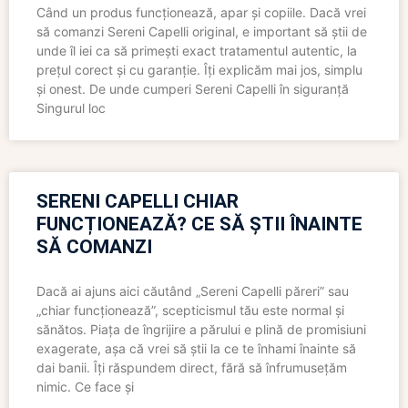
Când un produs funcționează, apar și copiile. Dacă vrei
să comanzi Sereni Capelli original, e important să știi de
unde îl iei ca să primești exact tratamentul autentic, la
prețul corect și cu garanție. Îți explicăm mai jos, simplu
și onest. De unde cumperi Sereni Capelli în siguranță
Singurul loc
SERENI CAPELLI CHIAR
FUNCȚIONEAZĂ? CE SĂ ȘTII ÎNAINTE
SĂ COMANZI
Dacă ai ajuns aici căutând „Sereni Capelli păreri” sau
„chiar funcționează”, scepticismul tău este normal și
sănătos. Piața de îngrijire a părului e plină de promisiuni
exagerate, așa că vrei să știi la ce te înhami înainte să
dai banii. Îți răspundem direct, fără să înfrumusețăm
nimic. Ce face și