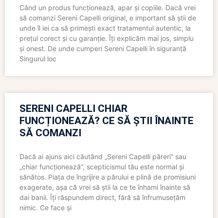
Când un produs funcționează, apar și copiile. Dacă vrei
să comanzi Sereni Capelli original, e important să știi de
unde îl iei ca să primești exact tratamentul autentic, la
prețul corect și cu garanție. Îți explicăm mai jos, simplu
și onest. De unde cumperi Sereni Capelli în siguranță
Singurul loc
SERENI CAPELLI CHIAR
FUNCȚIONEAZĂ? CE SĂ ȘTII ÎNAINTE
SĂ COMANZI
Dacă ai ajuns aici căutând „Sereni Capelli păreri” sau
„chiar funcționează”, scepticismul tău este normal și
sănătos. Piața de îngrijire a părului e plină de promisiuni
exagerate, așa că vrei să știi la ce te înhami înainte să
dai banii. Îți răspundem direct, fără să înfrumusețăm
nimic. Ce face și