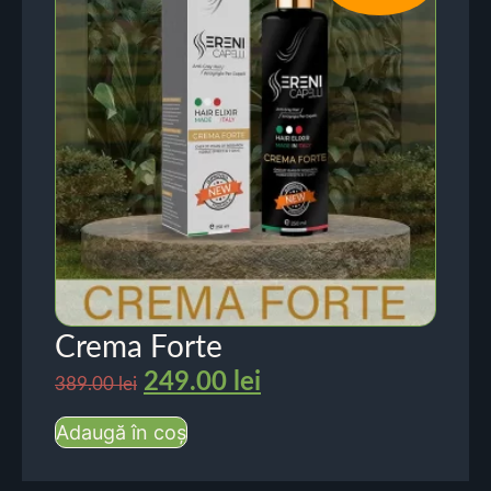
Crema Forte
249.00
lei
389.00
lei
Adaugă în coș