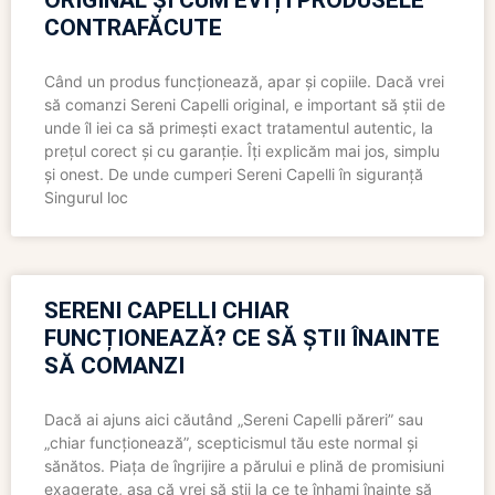
ORIGINAL ȘI CUM EVIȚI PRODUSELE
CONTRAFĂCUTE
Când un produs funcționează, apar și copiile. Dacă vrei
să comanzi Sereni Capelli original, e important să știi de
unde îl iei ca să primești exact tratamentul autentic, la
prețul corect și cu garanție. Îți explicăm mai jos, simplu
și onest. De unde cumperi Sereni Capelli în siguranță
Singurul loc
SERENI CAPELLI CHIAR
FUNCȚIONEAZĂ? CE SĂ ȘTII ÎNAINTE
SĂ COMANZI
Dacă ai ajuns aici căutând „Sereni Capelli păreri” sau
„chiar funcționează”, scepticismul tău este normal și
sănătos. Piața de îngrijire a părului e plină de promisiuni
exagerate, așa că vrei să știi la ce te înhami înainte să