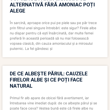
ALTERNATIVĂ FĂRĂ AMONIAC POȚI
ALEGE
În sarcină, aproape orice pui pe piele sau pe păr trece
prin filtrul unei singure întrebări: este sigur? Firele albe
nu dispar pentru că ești însărcinată, dar multe femei
preferă în această perioadă să nu mai folosească
vopsea clasică, din cauza amoniacului și a mirosului
puternic. La fel gândesc și
DE CE ALBEȘTE PĂRUL: CAUZELE
FIRELOR ALBE ȘI CE POȚI FACE
NATURAL
Primul fir alb apare de obicei fără avertisment, iar
întrebarea vine imediat după: de ce albește părul și se
poate face ceva? Vestea bună este că firele albe nu