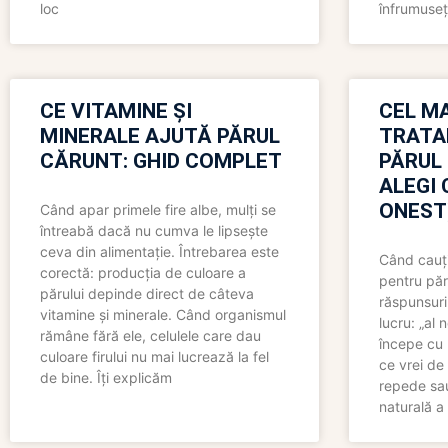
loc
înfrumuseț
CE VITAMINE ȘI
CEL MA
MINERALE AJUTĂ PĂRUL
TRATA
CĂRUNT: GHID COMPLET
PĂRUL
ALEGI 
ONEST
Când apar primele fire albe, mulți se
întreabă dacă nu cumva le lipsește
ceva din alimentație. Întrebarea este
Când cauți
corectă: producția de culoare a
pentru păr
părului depinde direct de câteva
răspunsuri
vitamine și minerale. Când organismul
lucru: „al
rămâne fără ele, celulele care dau
începe cu 
culoare firului nu mai lucrează la fel
ce vrei de 
de bine. Îți explicăm
repede sau
naturală a 