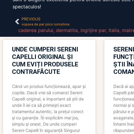
spectaculos!
PREVIOUS
vopsea de par joico lumishine
caderea parului
,
dermatita
,
ingrijire par
,
Italia
,
matr
UNDE CUMPERI SERENI
SERENI
CAPELLI ORIGINAL ȘI
FUNCȚ
CUM EVIȚI PRODUSELE
ȘTII Î
CONTRAFĂCUTE
COMAN
Când un produs funcționează, apar și
Dacă ai aj
copiile. Dacă vrei să comanzi Sereni
Capelli păr
Capelli original, e important să știi de
funcționea
unde îl iei ca să primești exact
normal și s
tratamentul autentic, la prețul corect
părului e p
și cu garanție. Îți explicăm mai jos,
exagerate, 
simplu și onest. De unde cumperi
înhami înai
Sereni Capelli în siguranță Singurul
răspundem 