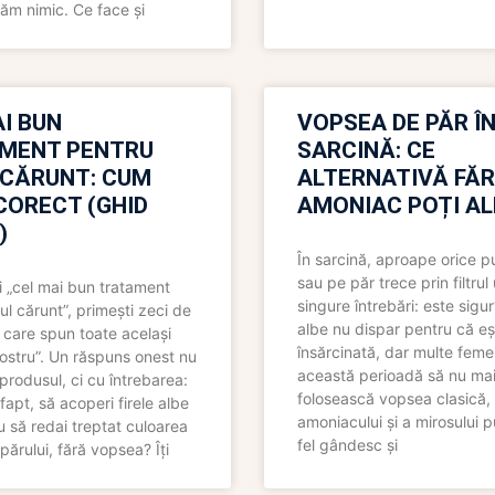
ăm nimic. Ce face și
I BUN
VOPSEA DE PĂR Î
MENT PENTRU
SARCINĂ: CE
 CĂRUNT: CUM
ALTERNATIVĂ FĂ
CORECT (GHID
AMONIAC POȚI A
)
În sarcină, aproape orice pu
sau pe păr trece prin filtrul
 „cel mai bun tratament
singure întrebări: este sigur
ul cărunt”, primești zeci de
albe nu dispar pentru că eș
 care spun toate același
însărcinată, dar multe femei
 nostru”. Un răspuns onest nu
această perioadă să nu ma
produsul, ci cu întrebarea:
folosească vopsea clasică,
fapt, să acoperi firele albe
amoniacului și a mirosului p
 să redai treptat culoarea
fel gândesc și
părului, fără vopsea? Îți