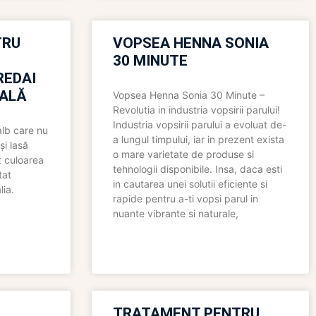
TRU
VOPSEA HENNA SONIA
30 MINUTE
REDAI
ALĂ
Vopsea Henna Sonia 30 Minute –
Revolutia in industria vopsirii parului!
Industria vopsirii parului a evoluat de-
alb care nu
a lungul timpului, iar in prezent exista
și lasă
o mare varietate de produse si
t culoarea
tehnologii disponibile. Insa, daca esti
tat
in cautarea unei solutii eficiente si
lia.
rapide pentru a-ti vopsi parul in
nuante vibrante si naturale,
TRATAMENT PENTRU