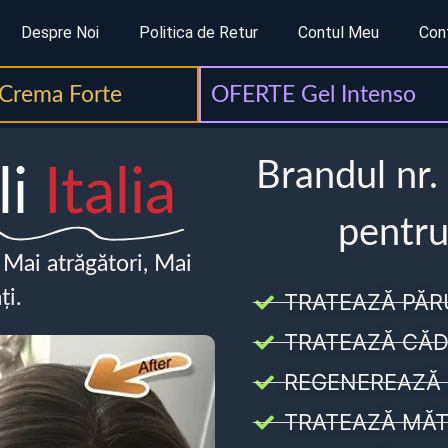
Despre Noi
Politica de Retur
Contul Meu
Con
Crema Forte
OFERTE Gel Intenso
Brandul nr.
li
Italia
pentru
, Mai atrăgători, Mai
ți.
TRATEAZĂ PĂR
TRATEAZĂ CĂD
REGENEREAZĂ 
TRATEAZĂ MĂT