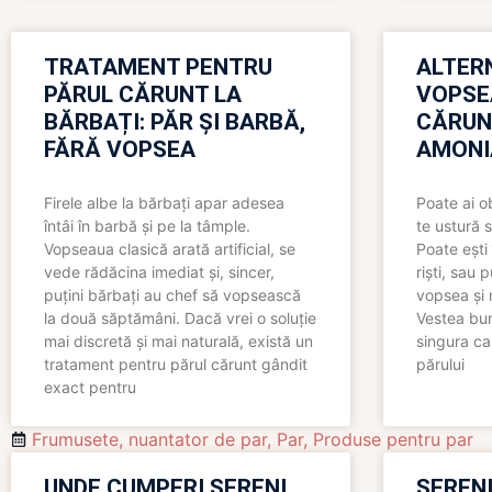
TRATAMENT PENTRU
ALTER
PĂRUL CĂRUNT LA
VOPSE
BĂRBAȚI: PĂR ȘI BARBĂ,
CĂRUN
FĂRĂ VOPSEA
AMONI
Firele albe la bărbați apar adesea
Poate ai o
întâi în barbă și pe la tâmple.
te ustură 
Vopseaua clasică arată artificial, se
Poate ești 
vede rădăcina imediat și, sincer,
riști, sau 
puțini bărbați au chef să vopsească
vopsea și 
la două săptămâni. Dacă vrei o soluție
Vestea bu
mai discretă și mai naturală, există un
singura ca
tratament pentru părul cărunt gândit
părului
exact pentru
Frumusete
,
nuantator de par
,
Par
,
Produse pentru par
UNDE CUMPERI SERENI
SERENI