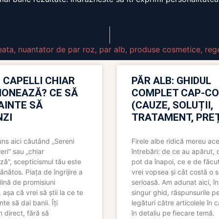
eata
,
nuantator de par roz
,
par alb
,
produse cosmetice
,
reg
 CAPELLI CHIAR
PĂR ALB: GHIDUL
IONEAZĂ? CE SĂ
COMPLET CAP-C
NAINTE SĂ
(CAUZE, SOLUȚII,
ZI
TRATAMENT, PREȚ
uns aici căutând „Sereni
Firele albe ridică mereu ace
eri” sau „chiar
întrebări: de ce au apărut,
ză”, scepticismul tău este
pot da înapoi, ce e de făcu
ănătos. Piața de îngrijire a
vrei vopsea și cât costă o s
lină de promisiuni
serioasă. Am adunat aici, în
așa că vrei să știi la ce te
singur ghid, răspunsurile pe
nte să dai banii. Îți
legături către articolele în 
direct, fără să
în detaliu pe fiecare temă.