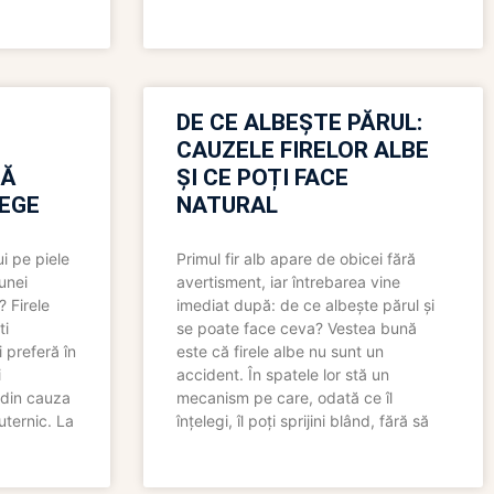
N
DE CE ALBEȘTE PĂRUL:
CAUZELE FIRELOR ALBE
RĂ
ȘI CE POȚI FACE
LEGE
NATURAL
i pe piele
Primul fir alb apare de obicei fără
 unei
avertisment, iar întrebarea vine
? Firele
imediat după: de ce albește părul și
ti
se poate face ceva? Vestea bună
 preferă în
este că firele albe nu sunt un
i
accident. În spatele lor stă un
 din cauza
mecanism pe care, odată ce îl
uternic. La
înțelegi, îl poți sprijini blând, fără să