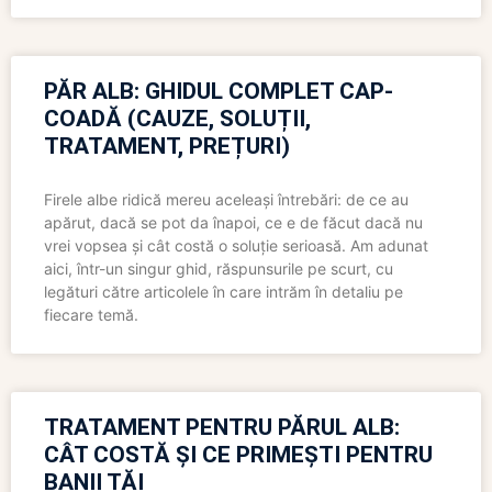
PĂR ALB: GHIDUL COMPLET CAP-
COADĂ (CAUZE, SOLUȚII,
TRATAMENT, PREȚURI)
Firele albe ridică mereu aceleași întrebări: de ce au
apărut, dacă se pot da înapoi, ce e de făcut dacă nu
vrei vopsea și cât costă o soluție serioasă. Am adunat
aici, într-un singur ghid, răspunsurile pe scurt, cu
legături către articolele în care intrăm în detaliu pe
fiecare temă.
TRATAMENT PENTRU PĂRUL ALB:
CÂT COSTĂ ȘI CE PRIMEȘTI PENTRU
BANII TĂI