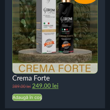
Crema Forte
249.00
lei
389.00
lei
Adaugă în coș