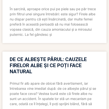
În sarcină, aproape orice pui pe piele sau pe păr trece
prin filtrul unei singure întrebări: este sigur? Firele albe
nu dispar pentru că ești însărcinată, dar multe femei
preferă în această perioadă să nu mai folosească
vopsea clasică, din cauza amoniacului și a mirosului
puternic. La fel gândesc și
DE CE ALBEȘTE PĂRUL: CAUZELE
FIRELOR ALBE ȘI CE POȚI FACE
NATURAL
Primul fir alb apare de obicei fără avertisment, iar
întrebarea vine imediat după: de ce albește părul și se
poate face ceva? Vestea bună este că firele albe nu
sunt un accident. În spatele lor stă un mecanism pe
care, odată ce îl înțelegi, îl poți sprijini blând, fără să