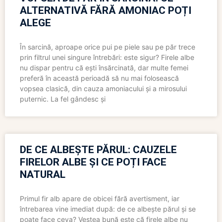
ALTERNATIVĂ FĂRĂ AMONIAC POȚI
ALEGE
În sarcină, aproape orice pui pe piele sau pe păr trece
prin filtrul unei singure întrebări: este sigur? Firele albe
nu dispar pentru că ești însărcinată, dar multe femei
preferă în această perioadă să nu mai folosească
vopsea clasică, din cauza amoniacului și a mirosului
puternic. La fel gândesc și
DE CE ALBEȘTE PĂRUL: CAUZELE
FIRELOR ALBE ȘI CE POȚI FACE
NATURAL
Primul fir alb apare de obicei fără avertisment, iar
întrebarea vine imediat după: de ce albește părul și se
poate face ceva? Vestea bună este că firele albe nu