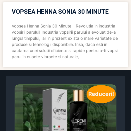
VOPSEA HENNA SONIA 30 MINUTE
Vopsea Henna Sonia 30 Minute – Revolutia in industria
vopsirii parului! Industria vopsirii parului a evoluat de-a
lungul timpului, iar in prezent exista o mare varietate de
produse si tehnologii disponibile. Insa, daca esti in
cautarea unei solutii eficiente si rapide pentru a-ti vopsi
parul in nuante vibrante si naturale,
Reduceri!