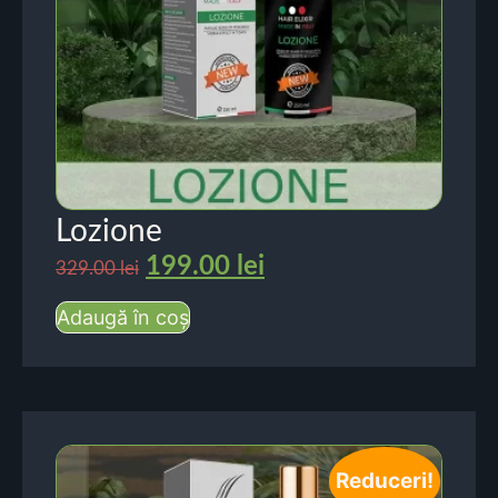
Lozione
199.00
lei
329.00
lei
Adaugă în coș
Reduceri!