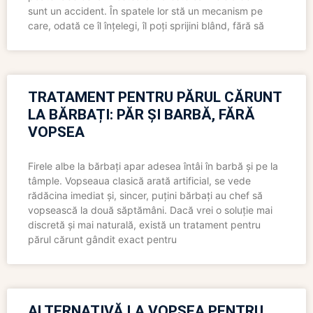
sunt un accident. În spatele lor stă un mecanism pe
care, odată ce îl înțelegi, îl poți sprijini blând, fără să
TRATAMENT PENTRU PĂRUL CĂRUNT
LA BĂRBAȚI: PĂR ȘI BARBĂ, FĂRĂ
VOPSEA
Firele albe la bărbați apar adesea întâi în barbă și pe la
tâmple. Vopseaua clasică arată artificial, se vede
rădăcina imediat și, sincer, puțini bărbați au chef să
vopsească la două săptămâni. Dacă vrei o soluție mai
discretă și mai naturală, există un tratament pentru
părul cărunt gândit exact pentru
ALTERNATIVĂ LA VOPSEA PENTRU