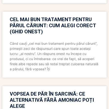
CEL MAI BUN TRATAMENT PENTRU
PĂRUL CĂRUNT: CUM ALEGI CORECT
(GHID ONEST)
Când cauți „cel mai bun tratament pentru părul cărunt”,
primești zeci de răspunsuri care spun toate același
lucru: „al nostru”. Un răspuns onest nu începe cu
produsul, ci cu întrebarea: ce vrei de fapt, să acoperi
firele albe repede sau să redai treptat culoarea naturală
a părului, fără vopsea? Îți
VOPSEA DE PĂR ÎN SARCINĂ: CE
ALTERNATIVĂ FĂRĂ AMONIAC POȚI
ALEGE