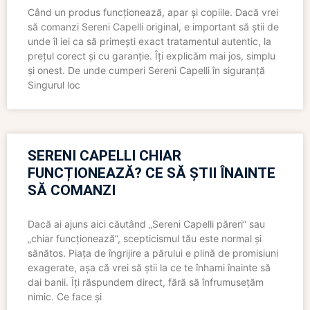
Când un produs funcționează, apar și copiile. Dacă vrei
să comanzi Sereni Capelli original, e important să știi de
unde îl iei ca să primești exact tratamentul autentic, la
prețul corect și cu garanție. Îți explicăm mai jos, simplu
și onest. De unde cumperi Sereni Capelli în siguranță
Singurul loc
SERENI CAPELLI CHIAR
FUNCȚIONEAZĂ? CE SĂ ȘTII ÎNAINTE
SĂ COMANZI
Dacă ai ajuns aici căutând „Sereni Capelli păreri” sau
„chiar funcționează”, scepticismul tău este normal și
sănătos. Piața de îngrijire a părului e plină de promisiuni
exagerate, așa că vrei să știi la ce te înhami înainte să
dai banii. Îți răspundem direct, fără să înfrumusețăm
nimic. Ce face și