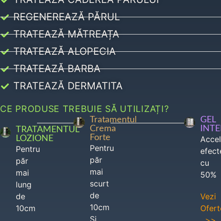
REGENEREAZĂ PĂRUL
TRATEAZĂ MĂTREAȚA
TRATEAZĂ ALOPECIA
TRATEAZĂ BARBA
TRATEAZĂ DERMATITA
CE PRODUSE TREBUIE SĂ UTILIZAȚI?
Tratamentul
GEL
Crema
INT
TRATAMENTUL
Forte
LOZIONE
Acce
Pentru
Pentru
efect
păr
păr
cu
mai
mai
50%
scurt
lung
de
de
Vezi
10cm
10cm
Ofert
Si
>>