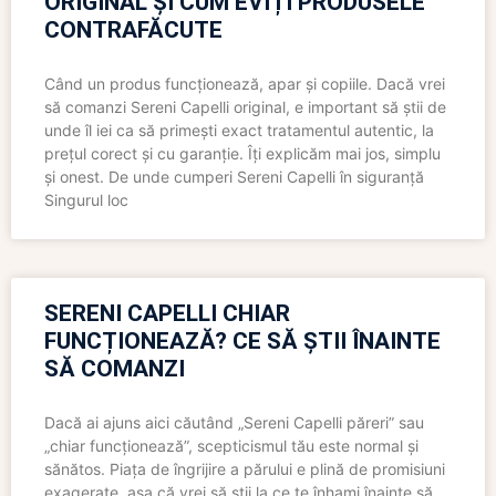
ORIGINAL ȘI CUM EVIȚI PRODUSELE
CONTRAFĂCUTE
Când un produs funcționează, apar și copiile. Dacă vrei
să comanzi Sereni Capelli original, e important să știi de
unde îl iei ca să primești exact tratamentul autentic, la
prețul corect și cu garanție. Îți explicăm mai jos, simplu
și onest. De unde cumperi Sereni Capelli în siguranță
Singurul loc
SERENI CAPELLI CHIAR
FUNCȚIONEAZĂ? CE SĂ ȘTII ÎNAINTE
SĂ COMANZI
Dacă ai ajuns aici căutând „Sereni Capelli păreri” sau
„chiar funcționează”, scepticismul tău este normal și
sănătos. Piața de îngrijire a părului e plină de promisiuni
exagerate, așa că vrei să știi la ce te înhami înainte să