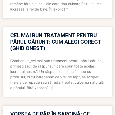
rămâne fără ele, celulele care dau culoare firului nu mai
lucrează la fel de bine. Îți explicăm
CEL MAI BUN TRATAMENT PENTRU
PĂRUL CĂRUNT: CUM ALEGI CORECT
(GHID ONEST)
Când cauți „cel mai bun tratament pentru părul cărunt”,
primești zeci de răspunsuri care spun toate același
lucru: „al nostru”. Un răspuns onest nu începe cu
produsul, ci cu întrebarea: ce vrei de fapt, să acoperi
firele albe repede sau să redai treptat culoarea naturală
a părului, fără vopsea? Îți
VOPSEA DE PĂR ÎN SARCINĂ: CE