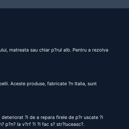
u
lui, matreata sau chiar p?rul alb. Pentru a rezolva
lli. Aceste produse, fabricate ?n Italia, sunt
 deteriorat ?i de a repara firele de p?r uscate ?i
 p?n? la v?rf ?i ?l fac s? str?luceasc?.