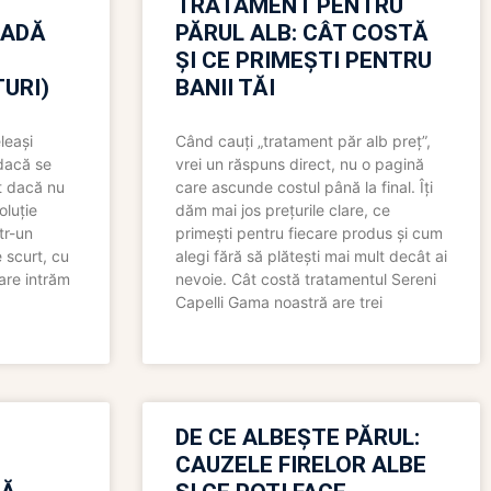
TRATAMENT PENTRU
OADĂ
PĂRUL ALB: CÂT COSTĂ
ȘI CE PRIMEȘTI PENTRU
URI)
BANII TĂI
leași
Când cauți „tratament păr alb preț”,
 dacă se
vrei un răspuns direct, nu o pagină
t dacă nu
care ascunde costul până la final. Îți
oluție
dăm mai jos prețurile clare, ce
tr-un
primești pentru fiecare produs și cum
 scurt, cu
alegi fără să plătești mai mult decât ai
care intrăm
nevoie. Cât costă tratamentul Sereni
Capelli Gama noastră are trei
N
DE CE ALBEȘTE PĂRUL:
CAUZELE FIRELOR ALBE