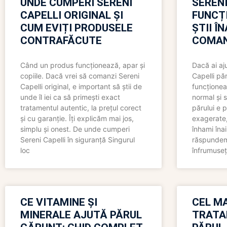
UNDE CUMPERI SERENI
SERENI
CAPELLI ORIGINAL ȘI
FUNCȚ
CUM EVIȚI PRODUSELE
ȘTII Î
CONTRAFĂCUTE
COMAN
Când un produs funcționează, apar și
Dacă ai aj
copiile. Dacă vrei să comanzi Sereni
Capelli păr
Capelli original, e important să știi de
funcționea
unde îl iei ca să primești exact
normal și s
tratamentul autentic, la prețul corect
părului e p
și cu garanție. Îți explicăm mai jos,
exagerate, 
simplu și onest. De unde cumperi
înhami înai
Sereni Capelli în siguranță Singurul
răspundem 
loc
înfrumuseț
CE VITAMINE ȘI
CEL MA
MINERALE AJUTĂ PĂRUL
TRATA