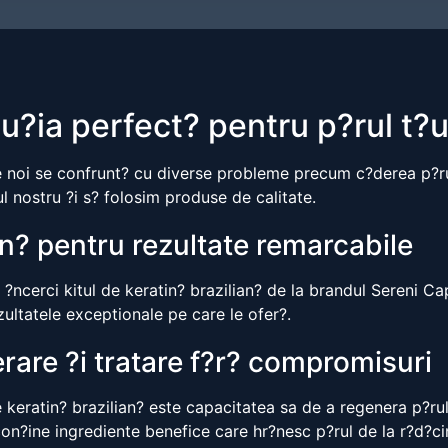
lu?ia perfect? pentru p?rul t?
tre noi se confrunt? cu diverse probleme precum c?derea p?ru
l nostru ?i s? folosim produse de calitate.
ian? pentru rezultate remarcabile
ncerci kitul de keratin? brazilian? de la brandul Sereni Cape
zultatele exceptionale pe care le ofer?.
erare ?i tratare f?r? compromisuri
 de keratin? brazilian? este capacitatea sa de a regenera p?rul
on?ine ingrediente benefice care hr?nesc p?rul de la r?d?cin?