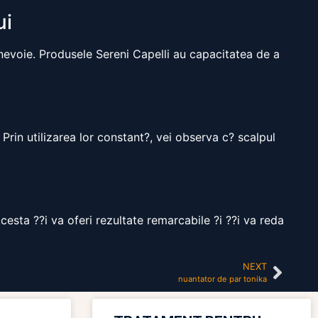
ui
i nevoie. Produsele Sereni Capelli au capacitatea de a
 Prin utilizarea lor constant?, vei observa c? scalpul
Acesta ??i va oferi rezultate remarcabile ?i ??i va reda
NEXT
nuantator de par tonika