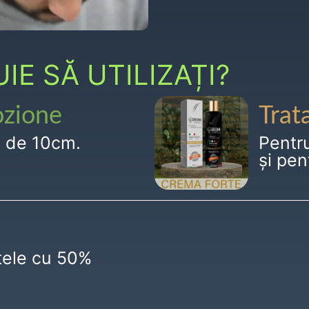
E SĂ UTILIZAȚI?
ozione
Trat
g de 10cm.
Pentr
și pen
ctele cu 50%