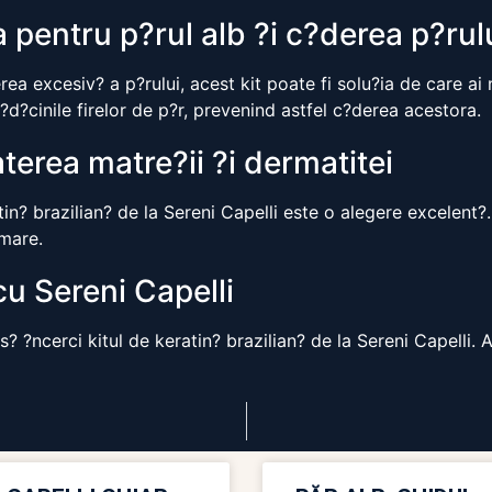
a pentru p?rul alb ?i c?derea p?rul
rea excesiv? a p?rului, acest kit poate fi solu?ia de care a
r?d?cinile firelor de p?r, prevenind astfel c?derea acestora.
terea matre?ii ?i dermatitei
in? brazilian? de la Sereni Capelli este o alegere excelent?.
amare.
cu Sereni Capelli
 s? ?ncerci kitul de keratin? brazilian? de la Sereni Capelli. 