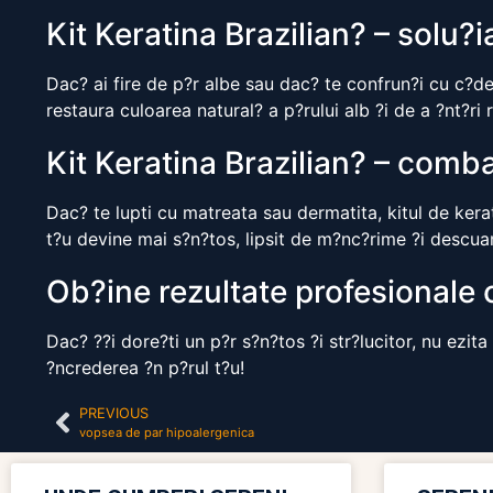
Kit Keratina Brazilian? – solu?i
Dac? ai fire de p?r albe sau dac? te confrun?i cu c?de
restaura culoarea natural? a p?rului alb ?i de a ?nt?ri 
Kit Keratina Brazilian? – comba
Dac? te lupti cu matreata sau dermatita, kitul de kerat
t?u devine mai s?n?tos, lipsit de m?nc?rime ?i descu
Ob?ine rezultate profesionale 
Dac? ??i dore?ti un p?r s?n?tos ?i str?lucitor, nu ezita
?ncrederea ?n p?rul t?u!
PREVIOUS
vopsea de par hipoalergenica