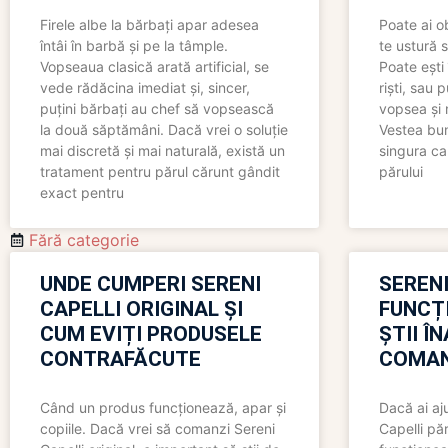
Firele albe la bărbați apar adesea
Poate ai o
întâi în barbă și pe la tâmple.
te ustură 
Vopseaua clasică arată artificial, se
Poate ești 
vede rădăcina imediat și, sincer,
riști, sau 
puțini bărbați au chef să vopsească
vopsea și 
la două săptămâni. Dacă vrei o soluție
Vestea bu
mai discretă și mai naturală, există un
singura ca
tratament pentru părul cărunt gândit
părului
exact pentru
Fără categorie
UNDE CUMPERI SERENI
SERENI
CAPELLI ORIGINAL ȘI
FUNCȚ
CUM EVIȚI PRODUSELE
ȘTII Î
CONTRAFĂCUTE
COMAN
Când un produs funcționează, apar și
Dacă ai aj
copiile. Dacă vrei să comanzi Sereni
Capelli păr