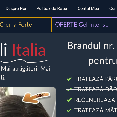
Despre Noi
Politica de Retur
Contul Meu
Con
Crema Forte
OFERTE Gel Intenso
Brandul nr.
li
Italia
pentru
, Mai atrăgători, Mai
ți.
TRATEAZĂ PĂR
TRATEAZĂ CĂD
REGENEREAZĂ 
TRATEAZĂ MĂT