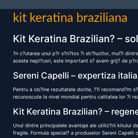
kit keratina braziliana
Kit Keratina Brazilian? – so
?n c?utarea unui p?r s?n?tos ?i str?lucitor, mul?i din
aceste nepl?ceri, este important s? avem grij? de p?ru
Sereni Capelli – expertiza ital
Pentru a ob?ine rezultatele dorite, ??i recomand?m s? ?
recunoscute la nivel mondial pentru calitatea lor ?i re
Kit Keratina Brazilian? – regen
Unul dintre principalele avantaje ale utiliz?rii kitului
fragile. Formula special? a produselor Sereni Capelli c