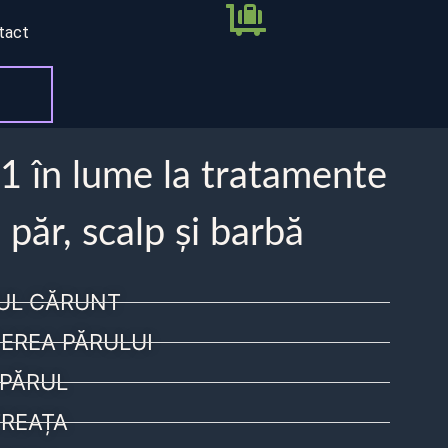
tact
 1 în lume la tratamente
 păr, scalp și barbă
UL CĂRUNT
EREA PĂRULUI
PĂRUL
REAȚA