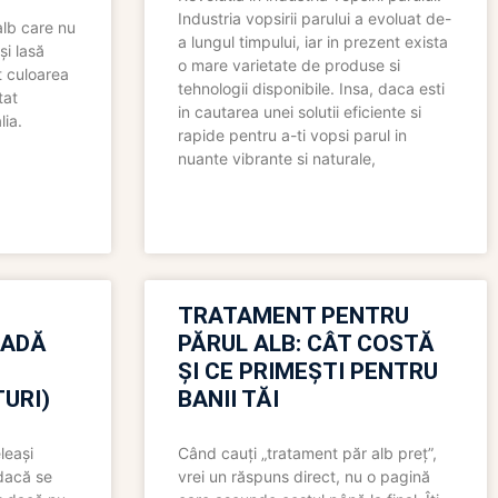
Industria vopsirii parului a evoluat de-
alb care nu
a lungul timpului, iar in prezent exista
și lasă
o mare varietate de produse si
t culoarea
tehnologii disponibile. Insa, daca esti
tat
in cautarea unei solutii eficiente si
lia.
rapide pentru a-ti vopsi parul in
nuante vibrante si naturale,
TRATAMENT PENTRU
OADĂ
PĂRUL ALB: CÂT COSTĂ
ȘI CE PRIMEȘTI PENTRU
URI)
BANII TĂI
leași
Când cauți „tratament păr alb preț”,
 dacă se
vrei un răspuns direct, nu o pagină