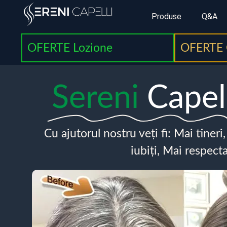
Produse
Q&A
OFERTE Lozione
OFERTE 
Sereni
Capel
Cu ajutorul nostru veți fi: Mai tineri
iubiți, Mai respecta