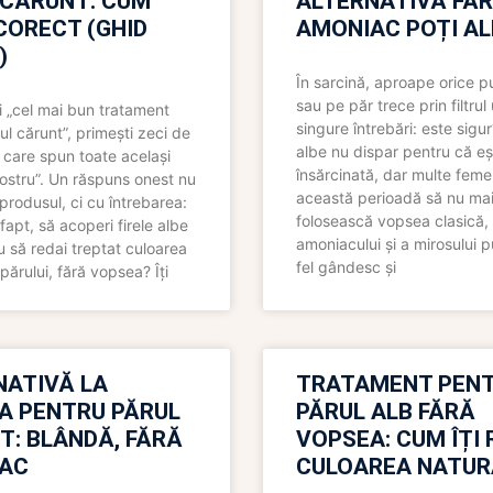
 CĂRUNT: CUM
ALTERNATIVĂ FĂ
CORECT (GHID
AMONIAC POȚI A
)
În sarcină, aproape orice pu
sau pe păr trece prin filtrul
 „cel mai bun tratament
singure întrebări: este sigur
ul cărunt”, primești zeci de
albe nu dispar pentru că eș
 care spun toate același
însărcinată, dar multe femei
 nostru”. Un răspuns onest nu
această perioadă să nu ma
produsul, ci cu întrebarea:
folosească vopsea clasică,
fapt, să acoperi firele albe
amoniacului și a mirosului p
 să redai treptat culoarea
fel gândesc și
părului, fără vopsea? Îți
NATIVĂ LA
TRATAMENT PEN
A PENTRU PĂRUL
PĂRUL ALB FĂRĂ
T: BLÂNDĂ, FĂRĂ
VOPSEA: CUM ÎȚI 
AC
CULOAREA NATUR