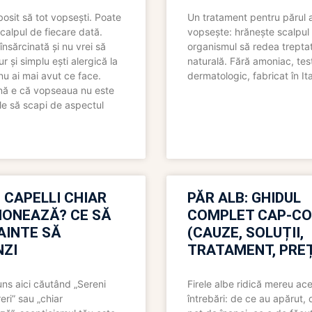
bosit să tot vopsești. Poate
Un tratament pentru părul 
scalpul de fiecare dată.
vopsește: hrănește scalpul 
însărcinată și nu vrei să
organismul să redea trepta
pur și simplu ești alergică la
naturală. Fără amoniac, tes
nu ai mai avut ce face.
dermatologic, fabricat în Ita
nă e că vopseaua nu este
le să scapi de aspectul
 CAPELLI CHIAR
PĂR ALB: GHIDUL
IONEAZĂ? CE SĂ
COMPLET CAP-C
NAINTE SĂ
(CAUZE, SOLUȚII,
ZI
TRATAMENT, PREȚ
uns aici căutând „Sereni
Firele albe ridică mereu ace
eri” sau „chiar
întrebări: de ce au apărut,