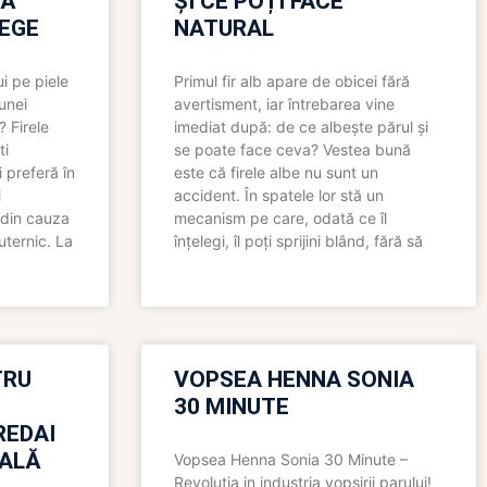
RĂ
ȘI CE POȚI FACE
LEGE
NATURAL
i pe piele
Primul fir alb apare de obicei fără
 unei
avertisment, iar întrebarea vine
? Firele
imediat după: de ce albește părul și
ti
se poate face ceva? Vestea bună
 preferă în
este că firele albe nu sunt un
i
accident. În spatele lor stă un
 din cauza
mecanism pe care, odată ce îl
uternic. La
înțelegi, îl poți sprijini blând, fără să
TRU
VOPSEA HENNA SONIA
30 MINUTE
REDAI
ALĂ
Vopsea Henna Sonia 30 Minute –
Revolutia in industria vopsirii parului!