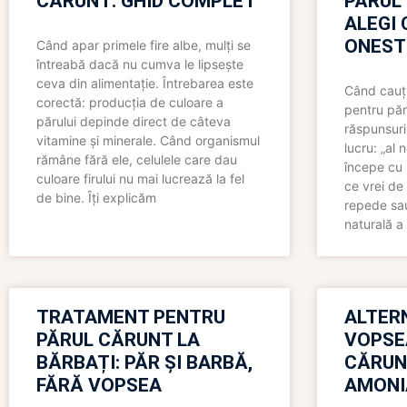
CĂRUNT: GHID COMPLET
PĂRUL
ALEGI 
ONEST
Când apar primele fire albe, mulți se
întreabă dacă nu cumva le lipsește
ceva din alimentație. Întrebarea este
Când cauți
corectă: producția de culoare a
pentru păr
părului depinde direct de câteva
răspunsuri
vitamine și minerale. Când organismul
lucru: „al
rămâne fără ele, celulele care dau
începe cu 
culoare firului nu mai lucrează la fel
ce vrei de 
de bine. Îți explicăm
repede sau
naturală a 
TRATAMENT PENTRU
ALTER
PĂRUL CĂRUNT LA
VOPSE
BĂRBAȚI: PĂR ȘI BARBĂ,
CĂRUN
FĂRĂ VOPSEA
AMONI