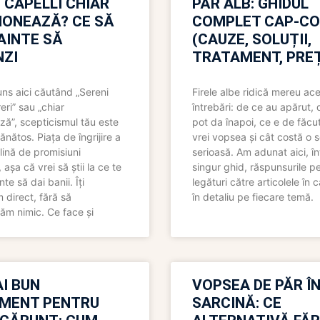
 CAPELLI CHIAR
PĂR ALB: GHIDUL
IONEAZĂ? CE SĂ
COMPLET CAP-C
NAINTE SĂ
(CAUZE, SOLUȚII,
ZI
TRATAMENT, PREȚ
uns aici căutând „Sereni
Firele albe ridică mereu ace
eri” sau „chiar
întrebări: de ce au apărut,
ză”, scepticismul tău este
pot da înapoi, ce e de făcu
ănătos. Piața de îngrijire a
vrei vopsea și cât costă o s
lină de promisiuni
serioasă. Am adunat aici, în
așa că vrei să știi la ce te
singur ghid, răspunsurile pe
nte să dai banii. Îți
legături către articolele în 
direct, fără să
în detaliu pe fiecare temă.
ăm nimic. Ce face și
I BUN
VOPSEA DE PĂR Î
MENT PENTRU
SARCINĂ: CE