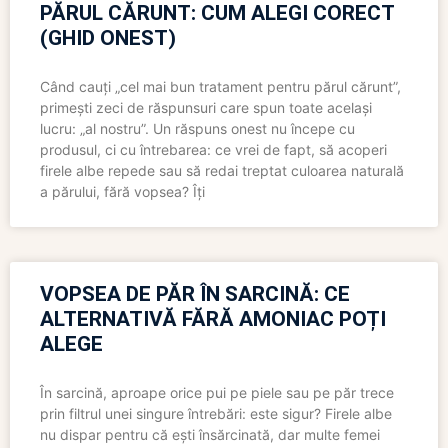
PĂRUL CĂRUNT: CUM ALEGI CORECT
(GHID ONEST)
Când cauți „cel mai bun tratament pentru părul cărunt”,
primești zeci de răspunsuri care spun toate același
lucru: „al nostru”. Un răspuns onest nu începe cu
produsul, ci cu întrebarea: ce vrei de fapt, să acoperi
firele albe repede sau să redai treptat culoarea naturală
a părului, fără vopsea? Îți
VOPSEA DE PĂR ÎN SARCINĂ: CE
ALTERNATIVĂ FĂRĂ AMONIAC POȚI
ALEGE
În sarcină, aproape orice pui pe piele sau pe păr trece
prin filtrul unei singure întrebări: este sigur? Firele albe
nu dispar pentru că ești însărcinată, dar multe femei