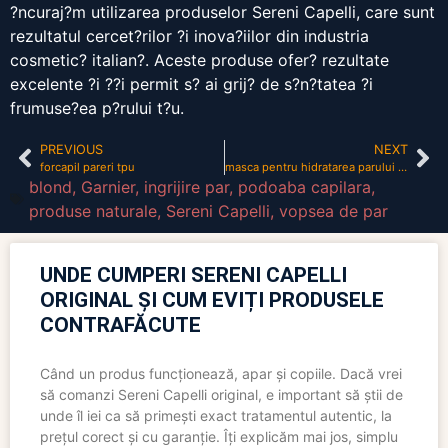
?ncuraj?m utilizarea produselor Sereni Capelli, care sunt
rezultatul cercet?rilor ?i inova?iilor din industria
cosmetic? italian?. Aceste produse ofer? rezultate
excelente ?i ??i permit s? ai grij? de s?n?tatea ?i
frumuse?ea p?rului t?u.
PREVIOUS
NEXT
forcapil pareri tpu
masca pentru hidratarea parului acasa
blond
,
Garnier
,
ingrijire par
,
podoaba capilara
,
produse naturale
,
Sereni Capelli
,
vopsea de par
UNDE CUMPERI SERENI CAPELLI
ORIGINAL ȘI CUM EVIȚI PRODUSELE
CONTRAFĂCUTE
Când un produs funcționează, apar și copiile. Dacă vrei
să comanzi Sereni Capelli original, e important să știi de
unde îl iei ca să primești exact tratamentul autentic, la
prețul corect și cu garanție. Îți explicăm mai jos, simplu