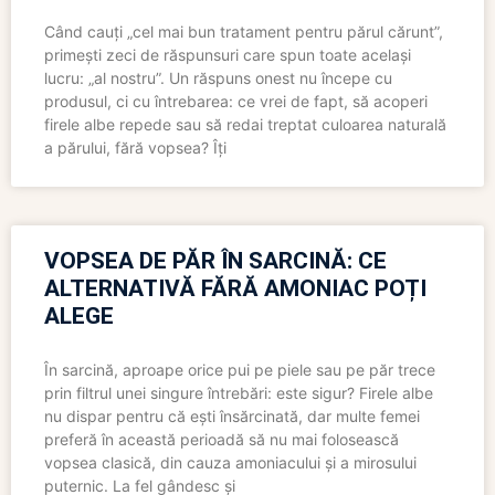
Când cauți „cel mai bun tratament pentru părul cărunt”,
primești zeci de răspunsuri care spun toate același
lucru: „al nostru”. Un răspuns onest nu începe cu
produsul, ci cu întrebarea: ce vrei de fapt, să acoperi
firele albe repede sau să redai treptat culoarea naturală
a părului, fără vopsea? Îți
VOPSEA DE PĂR ÎN SARCINĂ: CE
ALTERNATIVĂ FĂRĂ AMONIAC POȚI
ALEGE
În sarcină, aproape orice pui pe piele sau pe păr trece
prin filtrul unei singure întrebări: este sigur? Firele albe
nu dispar pentru că ești însărcinată, dar multe femei
preferă în această perioadă să nu mai folosească
vopsea clasică, din cauza amoniacului și a mirosului
puternic. La fel gândesc și