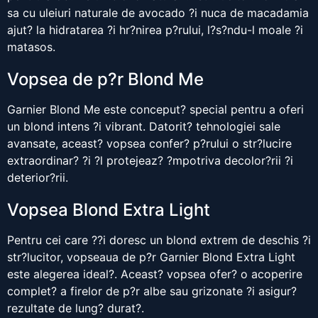
sa cu uleiuri naturale de avocado ?i nuca de macadamia
ajut? la hidratarea ?i hr?nirea p?rului, l?s?ndu-l moale ?i
matasos.
Vopsea de p?r Blond Me
Garnier Blond Me este conceput? special pentru a oferi
un blond intens ?i vibrant. Datorit? tehnologiei sale
avansate, aceast? vopsea confer? p?rului o str?lucire
extraordinar? ?i ?l protejeaz? ?mpotriva decolor?rii ?i
deterior?rii.
Vopsea Blond Extra Light
Pentru cei care ??i doresc un blond extrem de deschis ?i
str?lucitor, vopseaua de p?r Garnier Blond Extra Light
este alegerea ideal?. Aceast? vopsea ofer? o acoperire
complet? a firelor de p?r albe sau grizonate ?i asigur?
rezultate de lung? durat?.