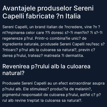
Avantajele produselor Sereni
Capelli fabricate ?n Italia
Sereni Capelli, un brand italian de ?ncredere, vine ?n ?
nt?mpinarea celor care ??i doresc s?-?i men?in? ?i s?-?i
regenereze p?rul. Printr-o combina?ie unic? de
ingrediente naturale, produsele Sereni Capelli reu?esc s?
?ntoarc? p?rul alb la culoarea sa natural?, previn c?
derea p?rului, trateaz? matreata ?i dermatita.
Revenirea p?rului alb la culoarea
natural?
Produsele Sereni Capelli au un efect extraordinar asupra
p?rului alb. Ele stimuleaz? produc?ia de melanin?,
pigmentul responsabil de culoarea p?rului, astfel c? p?
rul alb revine treptat la culoarea sa natural?.