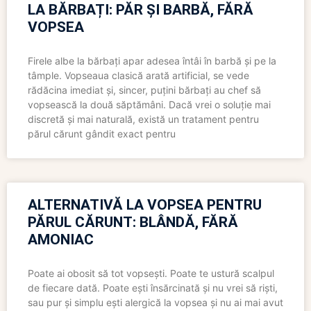
LA BĂRBAȚI: PĂR ȘI BARBĂ, FĂRĂ
VOPSEA
Firele albe la bărbați apar adesea întâi în barbă și pe la
tâmple. Vopseaua clasică arată artificial, se vede
rădăcina imediat și, sincer, puțini bărbați au chef să
vopsească la două săptămâni. Dacă vrei o soluție mai
discretă și mai naturală, există un tratament pentru
părul cărunt gândit exact pentru
ALTERNATIVĂ LA VOPSEA PENTRU
PĂRUL CĂRUNT: BLÂNDĂ, FĂRĂ
AMONIAC
Poate ai obosit să tot vopsești. Poate te ustură scalpul
de fiecare dată. Poate ești însărcinată și nu vrei să riști,
sau pur și simplu ești alergică la vopsea și nu ai mai avut