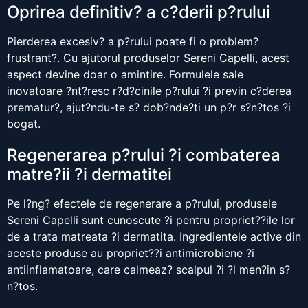
Oprirea definitiv? a c?derii p?rului
Pierderea excesiv? a p?rului poate fi o problem?
frustrant?. Cu ajutorul produselor Sereni Capelli, acest
aspect devine doar o amintire. Formulele sale
inovatoare ?nt?resc r?d?cinile p?rului ?i previn c?derea
prematur?, ajut?ndu-te s? dob?nde?ti un p?r s?n?tos ?i
bogat.
Regenerarea p?rului ?i combaterea
matre?ii ?i dermatitei
Pe l?ng? efectele de regenerare a p?rului, produsele
Sereni Capelli sunt cunoscute ?i pentru propriet??ile lor
de a trata matreata ?i dermatita. Ingredientele active din
aceste produse au propriet??i antimicrobiene ?i
antiinflamatoare, care calmeaz? scalpul ?i ?l men?in s?
n?tos.