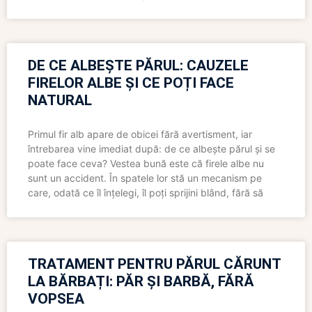
DE CE ALBEȘTE PĂRUL: CAUZELE
FIRELOR ALBE ȘI CE POȚI FACE
NATURAL
Primul fir alb apare de obicei fără avertisment, iar
întrebarea vine imediat după: de ce albește părul și se
poate face ceva? Vestea bună este că firele albe nu
sunt un accident. În spatele lor stă un mecanism pe
care, odată ce îl înțelegi, îl poți sprijini blând, fără să
TRATAMENT PENTRU PĂRUL CĂRUNT
LA BĂRBAȚI: PĂR ȘI BARBĂ, FĂRĂ
VOPSEA