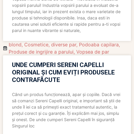
vopsirii parului! Industria vopsirii parului a evoluat de-a
lungul timpului, iar in prezent exista o mare varietate de
produse si tehnologii disponibile. Insa, daca esti in
cautarea unei solutii eficiente si rapide pentru a-ti vopsi
parul in nuante vibrante si naturale,
blond
,
Cosmetice
,
diverse par
,
Podoaba capilara
,
Produse de ingrijire a parului
,
Vopsea de par
UNDE CUMPERI SERENI CAPELLI
ORIGINAL ȘI CUM EVIȚI PRODUSELE
CONTRAFĂCUTE
Când un produs funcționează, apar și copiile. Dacă vrei
să comanzi Sereni Capelli original, e important să știi de
unde îl iei ca să primești exact tratamentul autentic, la
prețul corect și cu garanție. Îți explicăm mai jos, simplu
și onest. De unde cumperi Sereni Capelli în siguranță
Singurul loc