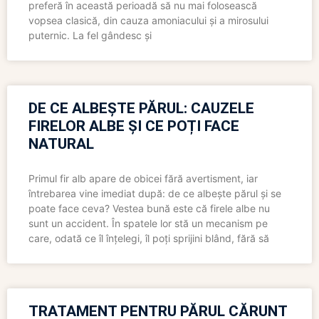
preferă în această perioadă să nu mai folosească
vopsea clasică, din cauza amoniacului și a mirosului
puternic. La fel gândesc și
DE CE ALBEȘTE PĂRUL: CAUZELE
FIRELOR ALBE ȘI CE POȚI FACE
NATURAL
Primul fir alb apare de obicei fără avertisment, iar
întrebarea vine imediat după: de ce albește părul și se
poate face ceva? Vestea bună este că firele albe nu
sunt un accident. În spatele lor stă un mecanism pe
care, odată ce îl înțelegi, îl poți sprijini blând, fără să
TRATAMENT PENTRU PĂRUL CĂRUNT