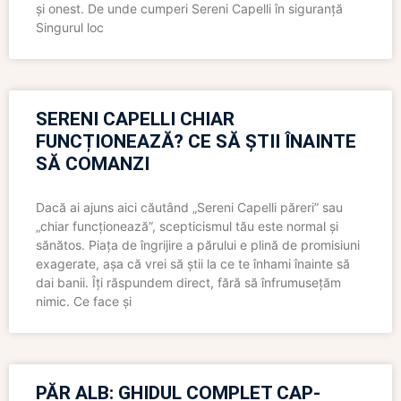
și onest. De unde cumperi Sereni Capelli în siguranță
Singurul loc
SERENI CAPELLI CHIAR
FUNCȚIONEAZĂ? CE SĂ ȘTII ÎNAINTE
SĂ COMANZI
Dacă ai ajuns aici căutând „Sereni Capelli păreri” sau
„chiar funcționează”, scepticismul tău este normal și
sănătos. Piața de îngrijire a părului e plină de promisiuni
exagerate, așa că vrei să știi la ce te înhami înainte să
dai banii. Îți răspundem direct, fără să înfrumusețăm
nimic. Ce face și
PĂR ALB: GHIDUL COMPLET CAP-