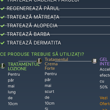
REGENEREAZĂ PĂRUL
TRATEAZĂ MĂTREAȚA
TRATEAZĂ ALOPECIA
TRATEAZĂ BARBA
TRATEAZĂ DERMATITA
CE PRODUSE TREBUIE SĂ UTILIZAȚI?
Tratamentul
GEL
Crema
INT
TRATAMENTUL
Forte
LOZIONE
Acce
Pentru
Pentru
efect
păr
păr
cu
mai
mai
50%
scurt
lung
de
de
Vezi
10cm
10cm
Ofert
Si
>>