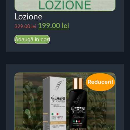
Lozione
199.00
lei
329.00
lei
Adaugă în coș
Reduceri!