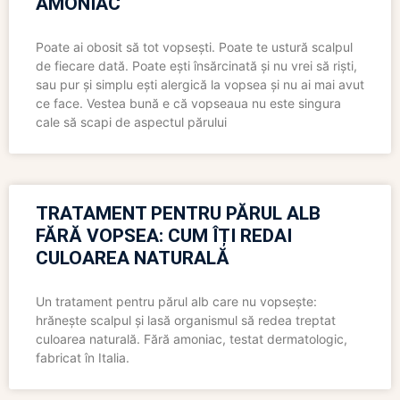
AMONIAC
Poate ai obosit să tot vopsești. Poate te ustură scalpul
de fiecare dată. Poate ești însărcinată și nu vrei să riști,
sau pur și simplu ești alergică la vopsea și nu ai mai avut
ce face. Vestea bună e că vopseaua nu este singura
cale să scapi de aspectul părului
TRATAMENT PENTRU PĂRUL ALB
FĂRĂ VOPSEA: CUM ÎȚI REDAI
CULOAREA NATURALĂ
Un tratament pentru părul alb care nu vopsește:
hrănește scalpul și lasă organismul să redea treptat
culoarea naturală. Fără amoniac, testat dermatologic,
fabricat în Italia.