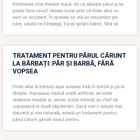
întrebarea vine imediat după: de ce albește părul și se
poate face ceva? Vestea bună este că firele albe nu
sunt un accident. În spatele lor stă un mecanism pe
care, odată ce îl înțelegi, îl poți sprijini blând, fără să
TRATAMENT PENTRU PĂRUL CĂRUNT
LA BĂRBAȚI: PĂR ȘI BARBĂ, FĂRĂ
VOPSEA
Firele albe la bărbați apar adesea întâi în barbă și pe la
tâmple. Vopseaua clasică arată artificial, se vede
rădăcina imediat și, sincer, puțini bărbați au chef să
vopsească la două săptămâni. Dacă vrei o soluție mai
discretă și mai naturală, există un tratament pentru
părul cărunt gândit exact pentru