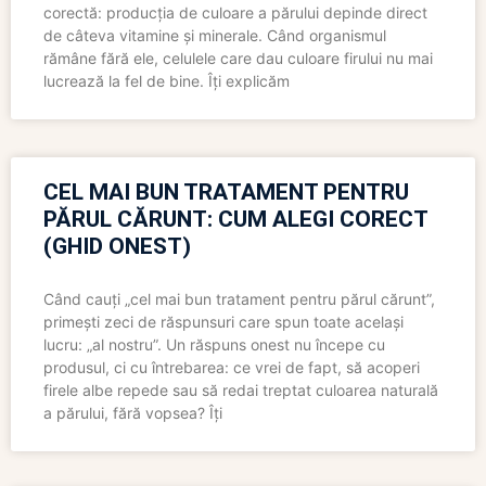
corectă: producția de culoare a părului depinde direct
de câteva vitamine și minerale. Când organismul
rămâne fără ele, celulele care dau culoare firului nu mai
lucrează la fel de bine. Îți explicăm
CEL MAI BUN TRATAMENT PENTRU
PĂRUL CĂRUNT: CUM ALEGI CORECT
(GHID ONEST)
Când cauți „cel mai bun tratament pentru părul cărunt”,
primești zeci de răspunsuri care spun toate același
lucru: „al nostru”. Un răspuns onest nu începe cu
produsul, ci cu întrebarea: ce vrei de fapt, să acoperi
firele albe repede sau să redai treptat culoarea naturală
a părului, fără vopsea? Îți