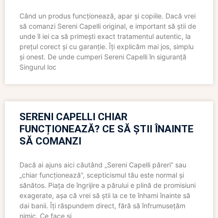
Când un produs funcționează, apar și copiile. Dacă vrei
să comanzi Sereni Capelli original, e important să știi de
unde îl iei ca să primești exact tratamentul autentic, la
prețul corect și cu garanție. Îți explicăm mai jos, simplu
și onest. De unde cumperi Sereni Capelli în siguranță
Singurul loc
SERENI CAPELLI CHIAR
FUNCȚIONEAZĂ? CE SĂ ȘTII ÎNAINTE
SĂ COMANZI
Dacă ai ajuns aici căutând „Sereni Capelli păreri” sau
„chiar funcționează”, scepticismul tău este normal și
sănătos. Piața de îngrijire a părului e plină de promisiuni
exagerate, așa că vrei să știi la ce te înhami înainte să
dai banii. Îți răspundem direct, fără să înfrumusețăm
nimic. Ce face și