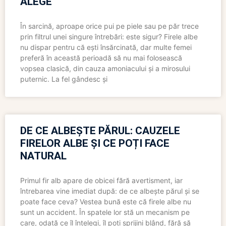
ALEGE
În sarcină, aproape orice pui pe piele sau pe păr trece
prin filtrul unei singure întrebări: este sigur? Firele albe
nu dispar pentru că ești însărcinată, dar multe femei
preferă în această perioadă să nu mai folosească
vopsea clasică, din cauza amoniacului și a mirosului
puternic. La fel gândesc și
DE CE ALBEȘTE PĂRUL: CAUZELE
FIRELOR ALBE ȘI CE POȚI FACE
NATURAL
Primul fir alb apare de obicei fără avertisment, iar
întrebarea vine imediat după: de ce albește părul și se
poate face ceva? Vestea bună este că firele albe nu
sunt un accident. În spatele lor stă un mecanism pe
care, odată ce îl înțelegi, îl poți sprijini blând, fără să