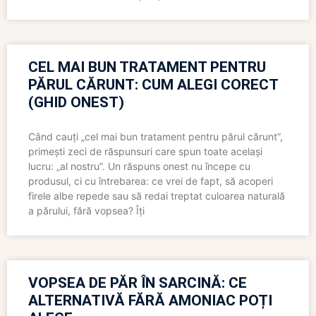
CEL MAI BUN TRATAMENT PENTRU
PĂRUL CĂRUNT: CUM ALEGI CORECT
(GHID ONEST)
Când cauți „cel mai bun tratament pentru părul cărunt”,
primești zeci de răspunsuri care spun toate același
lucru: „al nostru”. Un răspuns onest nu începe cu
produsul, ci cu întrebarea: ce vrei de fapt, să acoperi
firele albe repede sau să redai treptat culoarea naturală
a părului, fără vopsea? Îți
VOPSEA DE PĂR ÎN SARCINĂ: CE
ALTERNATIVĂ FĂRĂ AMONIAC POȚI