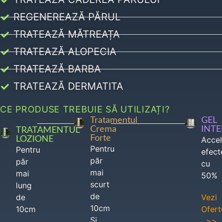
REGENEREAZĂ PĂRUL
TRATEAZĂ MĂTREAȚA
TRATEAZĂ ALOPECIA
TRATEAZĂ BARBA
TRATEAZĂ DERMATITA
CE PRODUSE TREBUIE SĂ UTILIZAȚI?
Tratamentul
GEL
Crema
INT
TRATAMENTUL
Forte
LOZIONE
Acce
Pentru
Pentru
efect
păr
păr
cu
mai
mai
50%
scurt
lung
de
de
Vezi
10cm
10cm
Ofert
Si
>>