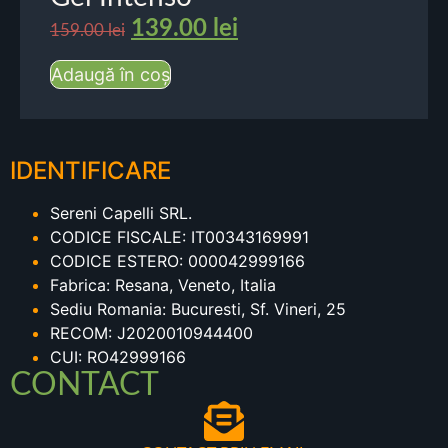
139.00
lei
159.00
lei
Adaugă în coș
IDENTIFICARE
Sereni Capelli SRL.
CODICE FISCALE: IT00343169991
CODICE ESTERO: 000042999166
Fabrica: Resana, Veneto, Italia
Sediu Romania: Bucuresti, Sf. Vineri, 25
RECOM: J2020010944400
CUI: RO42999166
CONTACT