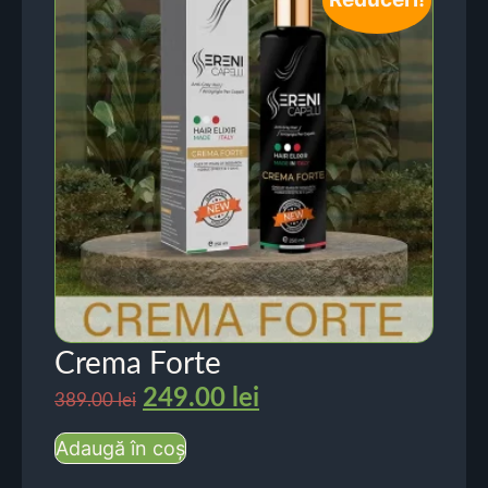
Crema Forte
249.00
lei
389.00
lei
Adaugă în coș