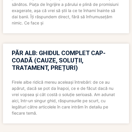
sănătos. Piața de îngrijire a părului e plină de promisiuni
exagerate, așa că vrei să știi la ce te înhami înainte să
dai banii. Îți răspundem direct, fără să înfrumusețăm
nimic. Ce face și
PĂR ALB: GHIDUL COMPLET CAP-
COADĂ (CAUZE, SOLUȚII,
TRATAMENT, PREȚURI)
Firele albe ridică mereu aceleași întrebări: de ce au
apărut, dacă se pot da înapoi, ce e de făcut dacă nu
vrei vopsea și cât costă o soluție serioasă. Am adunat
aici, într-un singur ghid, răspunsurile pe scurt, cu
legături către articolele în care intrăm în detaliu pe
fiecare temă.