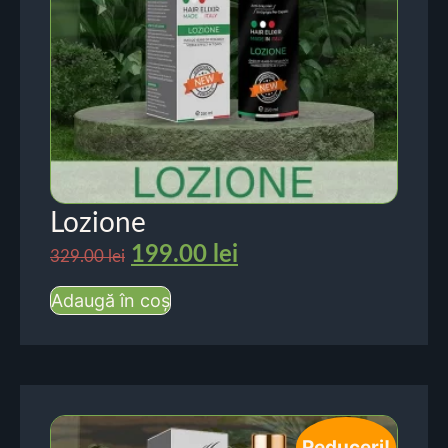
Lozione
199.00
lei
329.00
lei
Adaugă în coș
Reduceri!