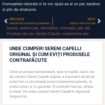
frumusetea naturala si te vor ajuta sa ai un par sanatos
si plin de stralucire.
PREVIOUS
NEXT
natural hair smoothing treatment at home
plantur tonic for hair
brand
,
cadere par
,
dermatita
,
matreata
,
par alb
,
Produse de par
,
Sereni Capelli
,
tratamente par
UNDE CUMPERI SERENI CAPELLI
ORIGINAL ȘI CUM EVIȚI PRODUSELE
CONTRAFĂCUTE
Când un produs funcționează, apar și copiile. Dacă vrei
să comanzi Sereni Capelli original, e important să știi de
unde îl iei ca să primești exact tratamentul autentic, la
prețul corect și cu garanție. Îți explicăm mai jos, simplu
și onest. De unde cumperi Sereni Capelli în siguranță
Singurul loc