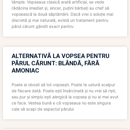
tâmple. Vopseaua clasică arată artificial, se vede
rădăcina imediat și, sincer, puțini bărbați au chef să
vopsească la două săptămâni. Dacă vrei o soluție mai
discretă și mai naturală, există un tratament pentru
părul cărunt gândit exact pentru
ALTERNATIVĂ LA VOPSEA PENTRU
PĂRUL CĂRUNT: BLÂNDĂ, FĂRĂ
AMONIAC
Poate ai obosit să tot vopsești. Poate te ustură scalpul
de fiecare dată. Poate ești însărcinată și nu vrei să riști,
sau pur și simplu ești alergică la vopsea și nu ai mai avut
ce face. Vestea bună e că vopseaua nu este singura
cale să scapi de aspectul părului