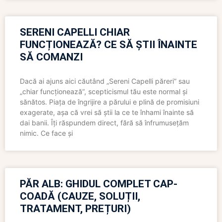
SERENI CAPELLI CHIAR
FUNCȚIONEAZĂ? CE SĂ ȘTII ÎNAINTE
SĂ COMANZI
Dacă ai ajuns aici căutând „Sereni Capelli păreri” sau
„chiar funcționează”, scepticismul tău este normal și
sănătos. Piața de îngrijire a părului e plină de promisiuni
exagerate, așa că vrei să știi la ce te înhami înainte să
dai banii. Îți răspundem direct, fără să înfrumusețăm
nimic. Ce face și
PĂR ALB: GHIDUL COMPLET CAP-
COADĂ (CAUZE, SOLUȚII,
TRATAMENT, PREȚURI)