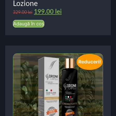
Lozione
199.00
lei
329.00
lei
Adaugă în coș
Reduceri!