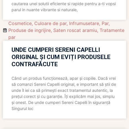
cautarea unei solutii eficiente si rapide pentru a-ti vopsi
parul in nuante vibrante si naturale,
Cosmetice
,
Culoare de par
,
Infrumusetare
,
Par
,
Produse de ingrijire
,
Saten roscat aramiu
,
Tratamente
par
UNDE CUMPERI SERENI CAPELLI
ORIGINAL ȘI CUM EVIȚI PRODUSELE
CONTRAFĂCUTE
Când un produs funcționează, apar și copiile. Dacă vrei
să comanzi Sereni Capelli original, e important să știi de
unde îl iei ca să primești exact tratamentul autentic, la
prețul corect și cu garanție. Îți explicăm mai jos, simplu
și onest. De unde cumperi Sereni Capelli în siguranță
Singurul loc