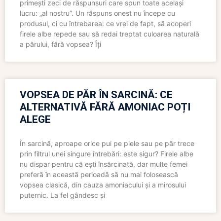
primești zeci de răspunsuri care spun toate același
lucru: „al nostru”. Un răspuns onest nu începe cu
produsul, ci cu întrebarea: ce vrei de fapt, să acoperi
firele albe repede sau să redai treptat culoarea naturală
a părului, fără vopsea? Îți
VOPSEA DE PĂR ÎN SARCINĂ: CE
ALTERNATIVĂ FĂRĂ AMONIAC POȚI
ALEGE
În sarcină, aproape orice pui pe piele sau pe păr trece
prin filtrul unei singure întrebări: este sigur? Firele albe
nu dispar pentru că ești însărcinată, dar multe femei
preferă în această perioadă să nu mai folosească
vopsea clasică, din cauza amoniacului și a mirosului
puternic. La fel gândesc și