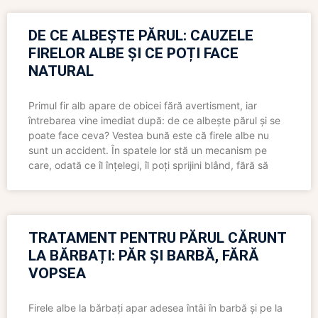
DE CE ALBEȘTE PĂRUL: CAUZELE
FIRELOR ALBE ȘI CE POȚI FACE
NATURAL
Primul fir alb apare de obicei fără avertisment, iar
întrebarea vine imediat după: de ce albește părul și se
poate face ceva? Vestea bună este că firele albe nu
sunt un accident. În spatele lor stă un mecanism pe
care, odată ce îl înțelegi, îl poți sprijini blând, fără să
TRATAMENT PENTRU PĂRUL CĂRUNT
LA BĂRBAȚI: PĂR ȘI BARBĂ, FĂRĂ
VOPSEA
Firele albe la bărbați apar adesea întâi în barbă și pe la