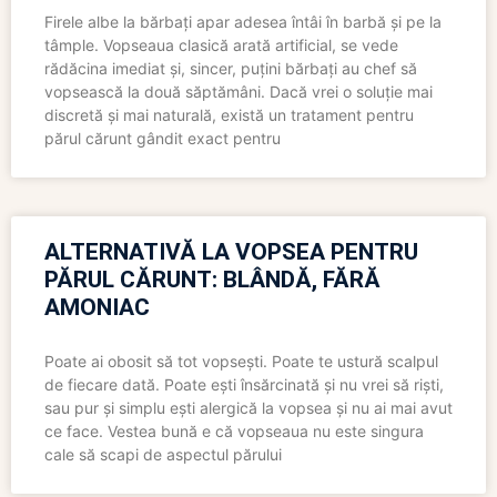
Firele albe la bărbați apar adesea întâi în barbă și pe la
tâmple. Vopseaua clasică arată artificial, se vede
rădăcina imediat și, sincer, puțini bărbați au chef să
vopsească la două săptămâni. Dacă vrei o soluție mai
discretă și mai naturală, există un tratament pentru
părul cărunt gândit exact pentru
ALTERNATIVĂ LA VOPSEA PENTRU
PĂRUL CĂRUNT: BLÂNDĂ, FĂRĂ
AMONIAC
Poate ai obosit să tot vopsești. Poate te ustură scalpul
de fiecare dată. Poate ești însărcinată și nu vrei să riști,
sau pur și simplu ești alergică la vopsea și nu ai mai avut
ce face. Vestea bună e că vopseaua nu este singura
cale să scapi de aspectul părului