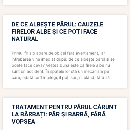
DE CE ALBEȘTE PĂRUL: CAUZELE
FIRELOR ALBE ȘI CE POȚI FACE
NATURAL
Primul fir alb apare de obicei fără avertisment, iar
întrebarea vine imediat după: de ce albește părul și se
poate face ceva? Vestea bună este că firele albe nu
sunt un accident. În spatele lor stă un mecanism pe
care, odată ce îl înțelegi, îl poți sprijini blând, fără să
TRATAMENT PENTRU PĂRUL CĂRUNT
LA BĂRBAȚI: PĂR ȘI BARBĂ, FĂRĂ
VOPSEA