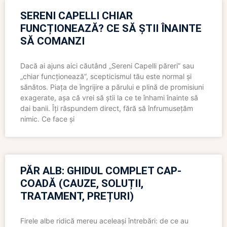
SERENI CAPELLI CHIAR
FUNCȚIONEAZĂ? CE SĂ ȘTII ÎNAINTE
SĂ COMANZI
Dacă ai ajuns aici căutând „Sereni Capelli păreri” sau
„chiar funcționează”, scepticismul tău este normal și
sănătos. Piața de îngrijire a părului e plină de promisiuni
exagerate, așa că vrei să știi la ce te înhami înainte să
dai banii. Îți răspundem direct, fără să înfrumusețăm
nimic. Ce face și
PĂR ALB: GHIDUL COMPLET CAP-
COADĂ (CAUZE, SOLUȚII,
TRATAMENT, PREȚURI)
Firele albe ridică mereu aceleași întrebări: de ce au