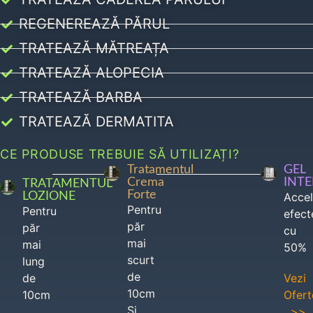
REGENEREAZĂ PĂRUL
TRATEAZĂ MĂTREAȚA
TRATEAZĂ ALOPECIA
TRATEAZĂ BARBA
TRATEAZĂ DERMATITA
CE PRODUSE TREBUIE SĂ UTILIZAȚI?
Tratamentul
GEL
Crema
INT
TRATAMENTUL
Forte
LOZIONE
Acce
Pentru
Pentru
efect
păr
păr
cu
mai
mai
50%
scurt
lung
de
de
Vezi
10cm
10cm
Ofert
Si
>>