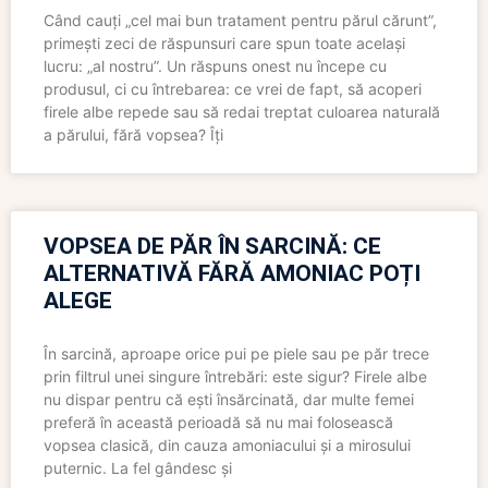
Când cauți „cel mai bun tratament pentru părul cărunt”,
primești zeci de răspunsuri care spun toate același
lucru: „al nostru”. Un răspuns onest nu începe cu
produsul, ci cu întrebarea: ce vrei de fapt, să acoperi
firele albe repede sau să redai treptat culoarea naturală
a părului, fără vopsea? Îți
VOPSEA DE PĂR ÎN SARCINĂ: CE
ALTERNATIVĂ FĂRĂ AMONIAC POȚI
ALEGE
În sarcină, aproape orice pui pe piele sau pe păr trece
prin filtrul unei singure întrebări: este sigur? Firele albe
nu dispar pentru că ești însărcinată, dar multe femei
preferă în această perioadă să nu mai folosească
vopsea clasică, din cauza amoniacului și a mirosului
puternic. La fel gândesc și