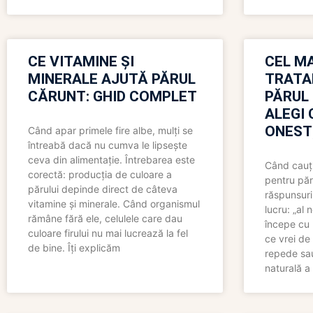
CE VITAMINE ȘI
CEL MA
MINERALE AJUTĂ PĂRUL
TRATA
CĂRUNT: GHID COMPLET
PĂRUL
ALEGI 
ONEST
Când apar primele fire albe, mulți se
întreabă dacă nu cumva le lipsește
ceva din alimentație. Întrebarea este
Când cauți
corectă: producția de culoare a
pentru păr
părului depinde direct de câteva
răspunsuri
vitamine și minerale. Când organismul
lucru: „al
rămâne fără ele, celulele care dau
începe cu 
culoare firului nu mai lucrează la fel
ce vrei de 
de bine. Îți explicăm
repede sau
naturală a 