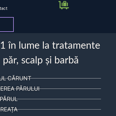
tact
 1 în lume la tratamente
 păr, scalp și barbă
UL CĂRUNT
EREA PĂRULUI
PĂRUL
REAȚA