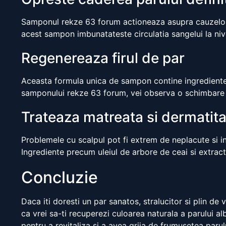
Samponul rekze 63 forum actioneaza asupra cauzelor pri
acest sampon imbunatateste circulatia sangelui la nive
Regenereaza firul de par
Aceasta formula unica de sampon contine ingrediente c
samponului rekze 63 forum, vei observa o schimbare se
Trateaza matreata si dermatit
Problemele cu scalpul pot fi extrem de neplacute si i
Ingrediente precum uleiul de arbore de ceai si extrac
Concluzie
Daca iti doresti un par sanatos, stralucitor si plin de
ca vrei sa-ti recuperezi culoarea naturala a parului a
pentru a revitaliza si a avea grija de frumusetea parul