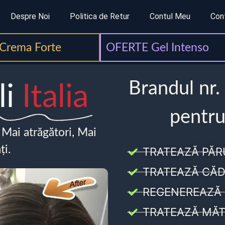
Despre Noi
Politica de Retur
Contul Meu
Con
Crema Forte
OFERTE Gel Intenso
Brandul nr.
li
Italia
pentru
, Mai atrăgători, Mai
ți.
TRATEAZĂ PĂR
TRATEAZĂ CĂD
REGENEREAZĂ 
TRATEAZĂ MĂT