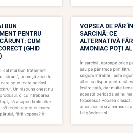
I BUN
VOPSEA DE PĂR Î
MENT PENTRU
SARCINĂ: CE
 CĂRUNT: CUM
ALTERNATIVĂ FĂ
CORECT (GHID
AMONIAC POȚI A
)
În sarcină, aproape orice pu
sau pe păr trece prin filtrul
 „cel mai bun tratament
singure întrebări: este sigur
ul cărunt”, primești zeci de
albe nu dispar pentru că eș
 care spun toate același
însărcinată, dar multe femei
 nostru”. Un răspuns onest nu
această perioadă să nu ma
produsul, ci cu întrebarea:
folosească vopsea clasică,
fapt, să acoperi firele albe
amoniacului și a mirosului p
 să redai treptat culoarea
fel gândesc și
părului, fără vopsea? Îți