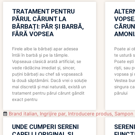
TRATAMENT PENTRU
ALTER
PĂRUL CĂRUNT LA
VOPSE
BĂRBAȚI: PĂR ȘI BARBĂ,
CĂRUN
FĂRĂ VOPSEA
AMONI
Firele albe la bărbați apar adesea
Poate ai o
întâi în barbă și pe la tâmple.
te ustură 
Vopseaua clasică arată artificial, se
Poate ești 
vede rădăcina imediat și, sincer,
riști, sau 
puțini bărbați au chef să vopsească
vopsea și 
la două săptămâni. Dacă vrei o soluție
Vestea bu
mai discretă și mai naturală, există un
singura ca
tratament pentru părul cărunt gândit
părului
exact pentru
Brand italian
,
Ingrijire par
,
Introducere produs
,
Sampon d
UNDE CUMPERI SERENI
SERENI
CAPELLI ORIGINAL ȘI
FUNCȚ