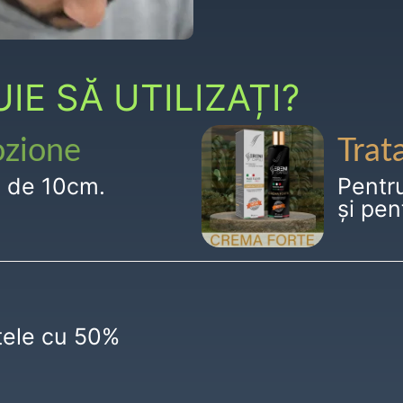
E SĂ UTILIZAȚI?
ozione
Trat
g de 10cm.
Pentr
și pen
ctele cu 50%