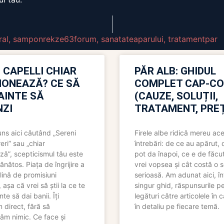
al
,
samponrekze63forum
,
sanatateaparului
,
tratamentpar
 CAPELLI CHIAR
PĂR ALB: GHIDUL
IONEAZĂ? CE SĂ
COMPLET CAP-C
NAINTE SĂ
(CAUZE, SOLUȚII,
ZI
TRATAMENT, PREȚ
uns aici căutând „Sereni
Firele albe ridică mereu ace
eri” sau „chiar
întrebări: de ce au apărut,
ză”, scepticismul tău este
pot da înapoi, ce e de făcu
ănătos. Piața de îngrijire a
vrei vopsea și cât costă o s
lină de promisiuni
serioasă. Am adunat aici, în
așa că vrei să știi la ce te
singur ghid, răspunsurile pe
nte să dai banii. Îți
legături către articolele în 
direct, fără să
în detaliu pe fiecare temă.
ăm nimic. Ce face și