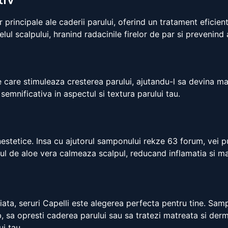
ncipale ale caderii parului, oferind un tratament eficient s
lul scalpului, hranind radacinile firelor de par si prevenind
are stimuleaza cresterea parului, ajutandu-l sa devina mai 
mnificativa in aspectul si textura parului tau.
a
nestetice. Insa cu ajutorul samponului rekze 63 forum, vei 
tul de aloe vera calmeaza scalpul, reducand inflamatia si m
 viata, seruri Capelli este alegerea perfecta pentru tine. Sam
lb, sa opresti caderea parului sau sa tratezi matreata si der
ui tau.