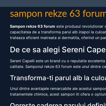
sampon rekze 63 foru
Sampon rekze 63 forum
este produsul revolutionar ca
capacitatea de a transforma parul alb inapoi la culoa
trateaza eficient matreata si dermatita, oferind un par
De ce sa alegi Sereni Capel
Sereni Capelli este un brand cu o reputatie excelenta in 
calitate. Samponul rekze 63 forum este unul dintre cel
Transforma-ti parul alb la culo
Unul dintre avantajele remarcabile ale acestui sampon 
tratamentele chimice, acest sampon iti ofera o optiune
Opreste caderea parului defini