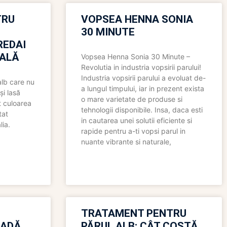
TRU
VOPSEA HENNA SONIA
30 MINUTE
REDAI
ALĂ
Vopsea Henna Sonia 30 Minute –
Revolutia in industria vopsirii parului!
Industria vopsirii parului a evoluat de-
alb care nu
a lungul timpului, iar in prezent exista
și lasă
o mare varietate de produse si
t culoarea
tehnologii disponibile. Insa, daca esti
tat
in cautarea unei solutii eficiente si
lia.
rapide pentru a-ti vopsi parul in
nuante vibrante si naturale,
TRATAMENT PENTRU
OADĂ
PĂRUL ALB: CÂT COSTĂ