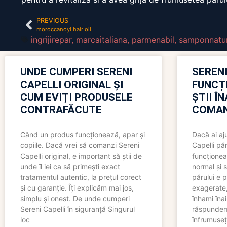
PREVIOUS
moroccanoyl hair oil
ingrijirepar
,
marcaitaliana
,
parmenabil
,
samponnatur
UNDE CUMPERI SERENI
SERENI
CAPELLI ORIGINAL ȘI
FUNCȚ
CUM EVIȚI PRODUSELE
ȘTII Î
CONTRAFĂCUTE
COMAN
Când un produs funcționează, apar și
Dacă ai aj
copiile. Dacă vrei să comanzi Sereni
Capelli păr
Capelli original, e important să știi de
funcționea
unde îl iei ca să primești exact
normal și s
tratamentul autentic, la prețul corect
părului e p
și cu garanție. Îți explicăm mai jos,
exagerate, 
simplu și onest. De unde cumperi
înhami înai
Sereni Capelli în siguranță Singurul
răspundem 
loc
înfrumuseț