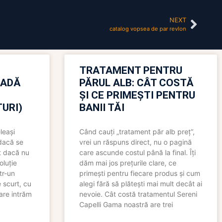
NEXT
catalog vopsea de par revlon
TRATAMENT PENTRU
OADĂ
PĂRUL ALB: CÂT COSTĂ
ȘI CE PRIMEȘTI PENTRU
URI)
BANII TĂI
leași
Când cauți „tratament păr alb preț”,
 dacă se
vrei un răspuns direct, nu o pagină
t dacă nu
care ascunde costul până la final. Îți
oluție
dăm mai jos prețurile clare, ce
tr-un
primești pentru fiecare produs și cum
 scurt, cu
alegi fără să plătești mai mult decât ai
care intrăm
nevoie. Cât costă tratamentul Sereni
Capelli Gama noastră are trei