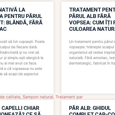
NATIVĂ LA
TRATAMENT PEN
A PENTRU PĂRUL
PĂRUL ALB FĂRĂ
T: BLÂNDĂ, FĂRĂ
VOPSEA: CUM ÎȚI 
AC
CULOAREA NATUR
bosit să tot vopsești. Poate
Un tratament pentru părul 
scalpul de fiecare dată.
vopsește: hrănește scalpul 
însărcinată și nu vrei să
organismul să redea trepta
pur și simplu ești alergică la
naturală. Fără amoniac, tes
nu ai mai avut ce face.
dermatologic, fabricat în Ita
nă e că vopseaua nu este
le să scapi de aspectul
e calitate
,
Sampon natural
,
Tratament par
 CAPELLI CHIAR
PĂR ALB: GHIDUL
IONEAZĂ? CE SĂ
COMPLET CAP-C