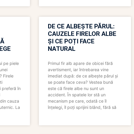
N
DE CE ALBEȘTE PĂRUL:
CAUZELE FIRELOR ALBE
RĂ
ȘI CE POȚI FACE
LEGE
NATURAL
i pe piele
Primul fir alb apare de obicei fără
 unei
avertisment, iar întrebarea vine
? Firele
imediat după: de ce albește părul și
ti
se poate face ceva? Vestea bună
 preferă în
este că firele albe nu sunt un
i
accident. În spatele lor stă un
 din cauza
mecanism pe care, odată ce îl
uternic. La
înțelegi, îl poți sprijini blând, fără să