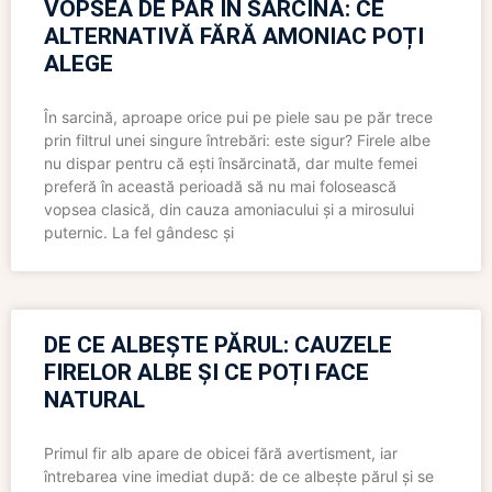
VOPSEA DE PĂR ÎN SARCINĂ: CE
ALTERNATIVĂ FĂRĂ AMONIAC POȚI
ALEGE
În sarcină, aproape orice pui pe piele sau pe păr trece
prin filtrul unei singure întrebări: este sigur? Firele albe
nu dispar pentru că ești însărcinată, dar multe femei
preferă în această perioadă să nu mai folosească
vopsea clasică, din cauza amoniacului și a mirosului
puternic. La fel gândesc și
DE CE ALBEȘTE PĂRUL: CAUZELE
FIRELOR ALBE ȘI CE POȚI FACE
NATURAL
Primul fir alb apare de obicei fără avertisment, iar
întrebarea vine imediat după: de ce albește părul și se