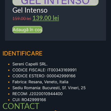
Gel Intenso
139.00
lei
159.00
lei
Adaugă în coș
IDENTIFICARE
Sereni Capelli SRL.
CODICE FISCALE: IT00343169991
CODICE ESTERO: 000042999166
Fabrica: Resana, Veneto, Italia
Sediu Romania: Bucuresti, Sf. Vineri, 25
RECOM: J2020010944400
CUI: RO42999166
CONTACT