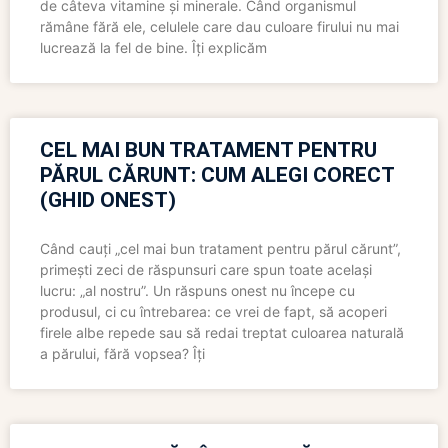
de câteva vitamine și minerale. Când organismul
rămâne fără ele, celulele care dau culoare firului nu mai
lucrează la fel de bine. Îți explicăm
CEL MAI BUN TRATAMENT PENTRU
PĂRUL CĂRUNT: CUM ALEGI CORECT
(GHID ONEST)
Când cauți „cel mai bun tratament pentru părul cărunt”,
primești zeci de răspunsuri care spun toate același
lucru: „al nostru”. Un răspuns onest nu începe cu
produsul, ci cu întrebarea: ce vrei de fapt, să acoperi
firele albe repede sau să redai treptat culoarea naturală
a părului, fără vopsea? Îți