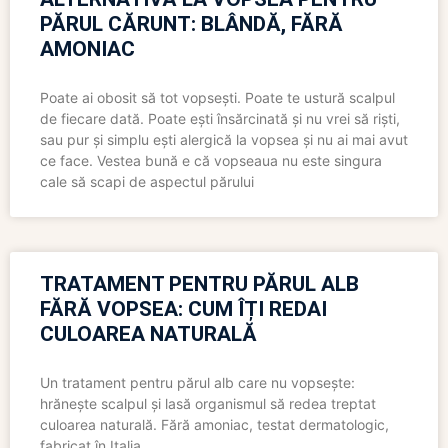
PĂRUL CĂRUNT: BLÂNDĂ, FĂRĂ
AMONIAC
Poate ai obosit să tot vopsești. Poate te ustură scalpul
de fiecare dată. Poate ești însărcinată și nu vrei să riști,
sau pur și simplu ești alergică la vopsea și nu ai mai avut
ce face. Vestea bună e că vopseaua nu este singura
cale să scapi de aspectul părului
TRATAMENT PENTRU PĂRUL ALB
FĂRĂ VOPSEA: CUM ÎȚI REDAI
CULOAREA NATURALĂ
Un tratament pentru părul alb care nu vopsește:
hrănește scalpul și lasă organismul să redea treptat
culoarea naturală. Fără amoniac, testat dermatologic,
fabricat în Italia.