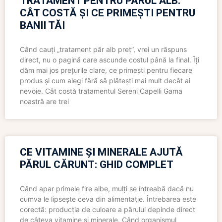
TRATAMENT PENTRU PĂRUL ALB:
CÂT COSTĂ ȘI CE PRIMEȘTI PENTRU
BANII TĂI
Când cauți „tratament păr alb preț”, vrei un răspuns
direct, nu o pagină care ascunde costul până la final. Îți
dăm mai jos prețurile clare, ce primești pentru fiecare
produs și cum alegi fără să plătești mai mult decât ai
nevoie. Cât costă tratamentul Sereni Capelli Gama
noastră are trei
CE VITAMINE ȘI MINERALE AJUTĂ
PĂRUL CĂRUNT: GHID COMPLET
Când apar primele fire albe, mulți se întreabă dacă nu
cumva le lipsește ceva din alimentație. Întrebarea este
corectă: producția de culoare a părului depinde direct
de câteva vitamine și minerale. Când organismul