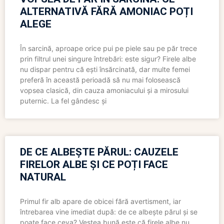
ALTERNATIVĂ FĂRĂ AMONIAC POȚI
ALEGE
În sarcină, aproape orice pui pe piele sau pe păr trece
prin filtrul unei singure întrebări: este sigur? Firele albe
nu dispar pentru că ești însărcinată, dar multe femei
preferă în această perioadă să nu mai folosească
vopsea clasică, din cauza amoniacului și a mirosului
puternic. La fel gândesc și
DE CE ALBEȘTE PĂRUL: CAUZELE
FIRELOR ALBE ȘI CE POȚI FACE
NATURAL
Primul fir alb apare de obicei fără avertisment, iar
întrebarea vine imediat după: de ce albește părul și se
poate face ceva? Vestea bună este că firele albe nu