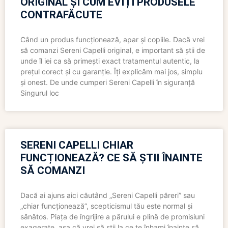
ORIGINAL ȘI CUM EVIȚI PRODUSELE
CONTRAFĂCUTE
Când un produs funcționează, apar și copiile. Dacă vrei
să comanzi Sereni Capelli original, e important să știi de
unde îl iei ca să primești exact tratamentul autentic, la
prețul corect și cu garanție. Îți explicăm mai jos, simplu
și onest. De unde cumperi Sereni Capelli în siguranță
Singurul loc
SERENI CAPELLI CHIAR
FUNCȚIONEAZĂ? CE SĂ ȘTII ÎNAINTE
SĂ COMANZI
Dacă ai ajuns aici căutând „Sereni Capelli păreri” sau
„chiar funcționează”, scepticismul tău este normal și
sănătos. Piața de îngrijire a părului e plină de promisiuni
exagerate, așa că vrei să știi la ce te înhami înainte să