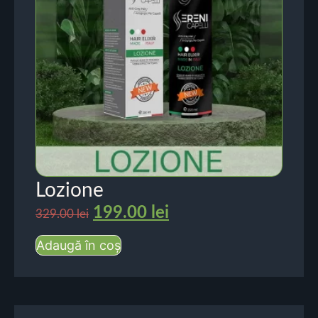
Lozione
199.00
lei
329.00
lei
Adaugă în coș