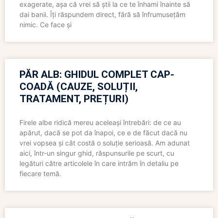
exagerate, așa că vrei să știi la ce te înhami înainte să
dai banii. Îți răspundem direct, fără să înfrumusețăm
nimic. Ce face și
PĂR ALB: GHIDUL COMPLET CAP-
COADĂ (CAUZE, SOLUȚII,
TRATAMENT, PREȚURI)
Firele albe ridică mereu aceleași întrebări: de ce au
apărut, dacă se pot da înapoi, ce e de făcut dacă nu
vrei vopsea și cât costă o soluție serioasă. Am adunat
aici, într-un singur ghid, răspunsurile pe scurt, cu
legături către articolele în care intrăm în detaliu pe
fiecare temă.