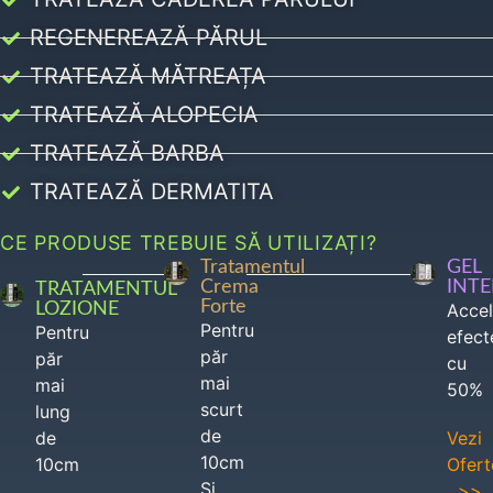
REGENEREAZĂ PĂRUL
TRATEAZĂ MĂTREAȚA
TRATEAZĂ ALOPECIA
TRATEAZĂ BARBA
TRATEAZĂ DERMATITA
CE PRODUSE TREBUIE SĂ UTILIZAȚI?
Tratamentul
GEL
Crema
INT
TRATAMENTUL
Forte
LOZIONE
Acce
Pentru
Pentru
efect
păr
păr
cu
mai
mai
50%
scurt
lung
de
de
Vezi
10cm
10cm
Ofert
Si
>>