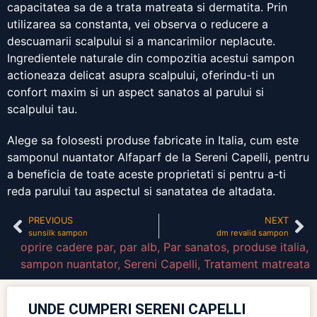
capacitatea sa de a trata matreata si dermatita. Prin
utilizarea sa constanta, vei observa o reducere a
descuamarii scalpului si a mancarimilor neplacute.
Ingredientele naturale din compozitia acestui sampon
actioneaza delicat asupra scalpului, oferindu-ti un
confort maxim si un aspect sanatos al parului si
scalpului tau.
Alege sa folosesti produse fabricate in Italia, cum este
samponul nuantator Alfaparf de la Sereni Capelli, pentru
a beneficia de toate aceste proprietati si pentru a-ti
reda parului tau aspectul si sanatatea de altadata.
PREVIOUS
NEXT
sunsilk sampon
dm revalid sampon
oprire cadere par
,
par alb
,
Par sanatos
,
produse italia
,
sampon nuantator
,
Sereni Capelli
,
Tratament matreata
UNDE CUMPERI SERENI CAPELLI