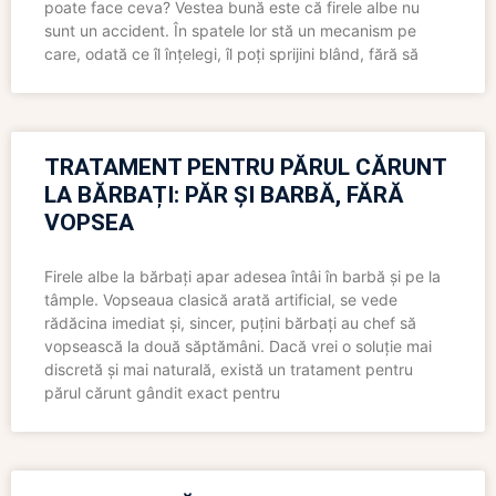
poate face ceva? Vestea bună este că firele albe nu
sunt un accident. În spatele lor stă un mecanism pe
care, odată ce îl înțelegi, îl poți sprijini blând, fără să
TRATAMENT PENTRU PĂRUL CĂRUNT
LA BĂRBAȚI: PĂR ȘI BARBĂ, FĂRĂ
VOPSEA
Firele albe la bărbați apar adesea întâi în barbă și pe la
tâmple. Vopseaua clasică arată artificial, se vede
rădăcina imediat și, sincer, puțini bărbați au chef să
vopsească la două săptămâni. Dacă vrei o soluție mai
discretă și mai naturală, există un tratament pentru
părul cărunt gândit exact pentru