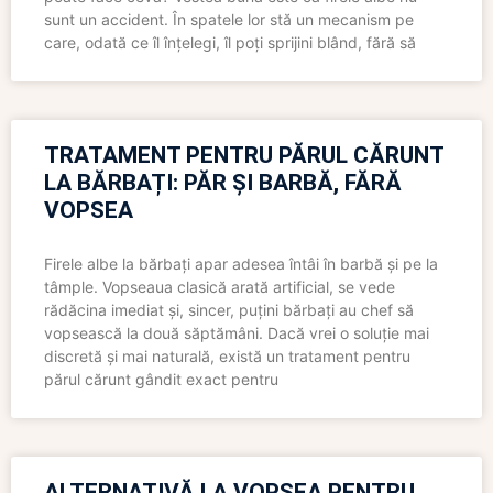
sunt un accident. În spatele lor stă un mecanism pe
care, odată ce îl înțelegi, îl poți sprijini blând, fără să
TRATAMENT PENTRU PĂRUL CĂRUNT
LA BĂRBAȚI: PĂR ȘI BARBĂ, FĂRĂ
VOPSEA
Firele albe la bărbați apar adesea întâi în barbă și pe la
tâmple. Vopseaua clasică arată artificial, se vede
rădăcina imediat și, sincer, puțini bărbați au chef să
vopsească la două săptămâni. Dacă vrei o soluție mai
discretă și mai naturală, există un tratament pentru
părul cărunt gândit exact pentru
ALTERNATIVĂ LA VOPSEA PENTRU