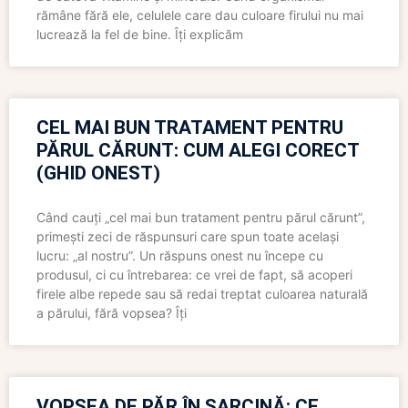
rămâne fără ele, celulele care dau culoare firului nu mai
lucrează la fel de bine. Îți explicăm
CEL MAI BUN TRATAMENT PENTRU
PĂRUL CĂRUNT: CUM ALEGI CORECT
(GHID ONEST)
Când cauți „cel mai bun tratament pentru părul cărunt”,
primești zeci de răspunsuri care spun toate același
lucru: „al nostru”. Un răspuns onest nu începe cu
produsul, ci cu întrebarea: ce vrei de fapt, să acoperi
firele albe repede sau să redai treptat culoarea naturală
a părului, fără vopsea? Îți
VOPSEA DE PĂR ÎN SARCINĂ: CE