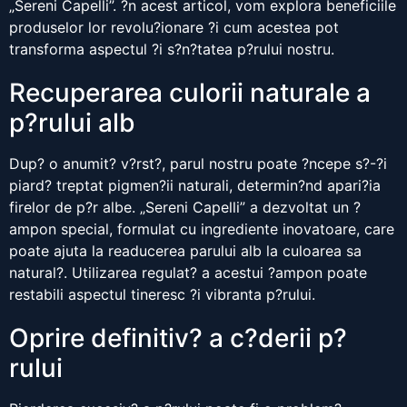
„Sereni Capelli”. ?n acest articol, vom explora beneficiile
produselor lor revolu?ionare ?i cum acestea pot
transforma aspectul ?i s?n?tatea p?rului nostru.
Recuperarea culorii naturale a
p?rului alb
Dup? o anumit? v?rst?, parul nostru poate ?ncepe s?-?i
piard? treptat pigmen?ii naturali, determin?nd apari?ia
firelor de p?r albe. „Sereni Capelli” a dezvoltat un ?
ampon special, formulat cu ingrediente inovatoare, care
poate ajuta la readucerea parului alb la culoarea sa
natural?. Utilizarea regulat? a acestui ?ampon poate
restabili aspectul tineresc ?i vibranta p?rului.
Oprire definitiv? a c?derii p?
rului