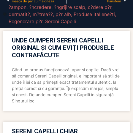
masca de par cu maioneza
hairstem
?ampon
,
?ncredere
,
?ngrijire scalp
,
c?dere p?r
,
dermatit?
,
m?trea??
,
p?r alb
,
Produse italiene?ti
,
Regenerare p?r
,
Sereni Capelli
UNDE CUMPERI SERENI CAPELLI
ORIGINAL ȘI CUM EVIȚI PRODUSELE
CONTRAFĂCUTE
Când un produs funcționează, apar și copiile. Dacă vrei
să comanzi Sereni Capelli original, e important să știi de
unde îl iei ca să primești exact tratamentul autentic, la
prețul corect și cu garanție. Îți explicăm mai jos, simplu
și onest. De unde cumperi Sereni Capelli în siguranță
Singurul loc
SERENI CAPELLI CHIAR