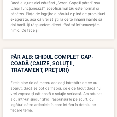
Dacă ai ajuns aici căutând „Sereni Capelli păreri” sau
„chiar funcționează”, scepticismul tău este normal și
sănătos. Piața de îngrijire a părului e plină de promisiuni
exagerate, așa că vrei să știi la ce te înhami înainte să
dai banii. Îți răspundem direct, fără să înfrumusețăm
nimic. Ce face și
PĂR ALB: GHIDUL COMPLET CAP-
COADĂ (CAUZE, SOLUȚII,
TRATAMENT, PREȚURI)
Firele albe ridică mereu aceleași întrebări: de ce au
apărut, dacă se pot da înapoi, ce e de făcut dacă nu
vrei vopsea și cât costă o soluție serioasă. Am adunat
aici, într-un singur ghid, răspunsurile pe scurt, cu
legături către articolele în care intrăm în detaliu pe
fiecare temă.