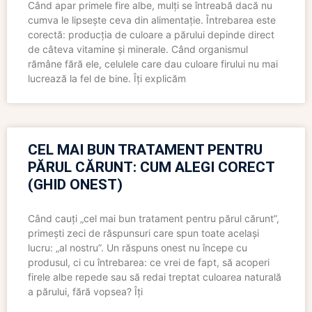
Când apar primele fire albe, mulți se întreabă dacă nu
cumva le lipsește ceva din alimentație. Întrebarea este
corectă: producția de culoare a părului depinde direct
de câteva vitamine și minerale. Când organismul
rămâne fără ele, celulele care dau culoare firului nu mai
lucrează la fel de bine. Îți explicăm
CEL MAI BUN TRATAMENT PENTRU
PĂRUL CĂRUNT: CUM ALEGI CORECT
(GHID ONEST)
Când cauți „cel mai bun tratament pentru părul cărunt”,
primești zeci de răspunsuri care spun toate același
lucru: „al nostru”. Un răspuns onest nu începe cu
produsul, ci cu întrebarea: ce vrei de fapt, să acoperi
firele albe repede sau să redai treptat culoarea naturală
a părului, fără vopsea? Îți