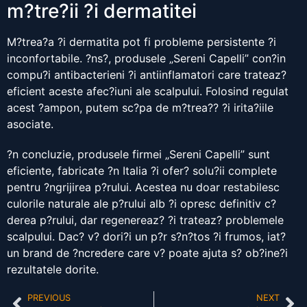
m?tre?ii ?i dermatitei
M?trea?a ?i dermatita pot fi probleme persistente ?i
inconfortabile. ?ns?, produsele „Sereni Capelli” con?in
compu?i antibacterieni ?i antiinflamatori care trateaz?
eficient aceste afec?iuni ale scalpului. Folosind regulat
acest ?ampon, putem sc?pa de m?trea?? ?i irita?iile
asociate.
?n concluzie, produsele firmei „Sereni Capelli” sunt
eficiente, fabricate ?n Italia ?i ofer? solu?ii complete
pentru ?ngrijirea p?rului. Acestea nu doar restabilesc
culorile naturale ale p?rului alb ?i opresc definitiv c?
derea p?rului, dar regenereaz? ?i trateaz? problemele
scalpului. Dac? v? dori?i un p?r s?n?tos ?i frumos, iat?
un brand de ?ncredere care v? poate ajuta s? ob?ine?i
rezultatele dorite.
PREVIOUS
NEXT