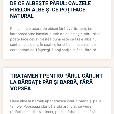
DE CE ALBEȘTE PĂRUL: CAUZELE
FIRELOR ALBE ȘI CE POȚI FACE
NATURAL
Primul fir alb apare de obicei fără avertisment, iar
întrebarea vine imediat după: de ce albește părul și se
poate face ceva? Vestea bună este că firele albe nu
sunt un accident. În spatele lor stă un mecanism pe
care, odată ce îl înțelegi, îl poți sprijini blând, fără să
TRATAMENT PENTRU PĂRUL CĂRUNT
LA BĂRBAȚI: PĂR ȘI BARBĂ, FĂRĂ
VOPSEA
Firele albe la bărbați apar adesea întâi în barbă și pe la
tâmple. Vopseaua clasică arată artificial, se vede
rădăcina imediat și, sincer, puțini bărbați au chef să