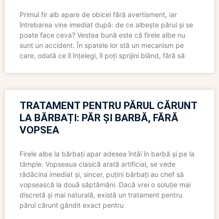
Primul fir alb apare de obicei fără avertisment, iar
întrebarea vine imediat după: de ce albește părul și se
poate face ceva? Vestea bună este că firele albe nu
sunt un accident. În spatele lor stă un mecanism pe
care, odată ce îl înțelegi, îl poți sprijini blând, fără să
TRATAMENT PENTRU PĂRUL CĂRUNT
LA BĂRBAȚI: PĂR ȘI BARBĂ, FĂRĂ
VOPSEA
Firele albe la bărbați apar adesea întâi în barbă și pe la
tâmple. Vopseaua clasică arată artificial, se vede
rădăcina imediat și, sincer, puțini bărbați au chef să
vopsească la două săptămâni. Dacă vrei o soluție mai
discretă și mai naturală, există un tratament pentru
părul cărunt gândit exact pentru