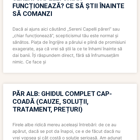
FUNCȚIONEAZĂ? CE SĂ ȘTII ÎNAINTE
SĂ COMANZI
Dacă ai ajuns aici căutând „Sereni Capelli păreri” sau
„chiar funcționează”, scepticismul tău este normal și
sănătos. Piața de îngrijire a părului e plină de promisiuni
exagerate, așa că vrei să știi la ce te înhami înainte să
dai banii. Îți răspundem direct, fără să înfrumusețăm
nimic. Ce face și
PĂR ALB: GHIDUL COMPLET CAP-
COADĂ (CAUZE, SOLUȚII,
TRATAMENT, PREȚURI)
Firele albe ridică mereu aceleași întrebări: de ce au
apărut, dacă se pot da înapoi, ce e de făcut dacă nu
vrei vopsea și cât costă o soluție serioasă. Am adunat