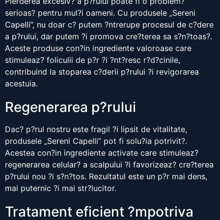
Pierderea excesiv? a p?rului poate fi o problem?
serioas? pentru mul?i oameni. Cu produsele „Sereni
Capelli”, nu doar c? putem ?ntrerupe procesul de c?dere
a p?rului, dar putem ?i promova cre?terea sa s?n?toas?.
Aceste produse con?in ingrediente valoroase care
stimuleaz? foliculii de p?r ?i ?nt?resc r?d?cinile,
contribuind la stoparea c?derii p?rului ?i revigorarea
acestuia.
Regenerarea p?rului
Dac? p?rul nostru este fragil ?i lipsit de vitalitate,
produsele „Sereni Capelli” pot fi solu?ia potrivit?.
Acestea con?in ingrediente activate care stimuleaz?
regenerarea celular? a scalpului ?i favorizeaz? cre?terea
p?rului nou ?i s?n?tos. Rezultatul este un p?r mai dens,
mai puternic ?i mai str?lucitor.
Tratament eficient ?mpotriva