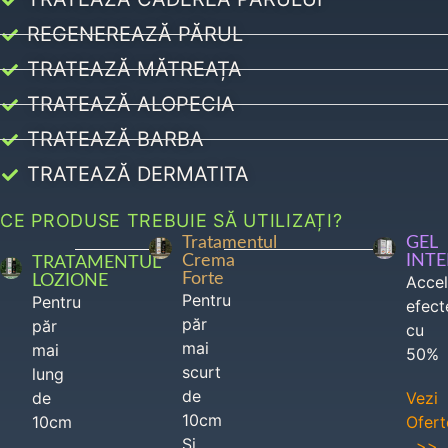
REGENEREAZĂ PĂRUL
TRATEAZĂ MĂTREAȚA
TRATEAZĂ ALOPECIA
TRATEAZĂ BARBA
TRATEAZĂ DERMATITA
CE PRODUSE TREBUIE SĂ UTILIZAȚI?
Tratamentul
GEL
Crema
INT
TRATAMENTUL
Forte
LOZIONE
Acce
Pentru
Pentru
efect
păr
păr
cu
mai
mai
50%
scurt
lung
de
de
Vezi
10cm
10cm
Ofert
Si
>>