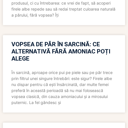
produsul, ci cu întrebarea: ce vrei de fapt, să acoperi
firele albe repede sau să redai treptat culoarea naturală
a părului, fără vopsea? Îți
VOPSEA DE PĂR ÎN SARCINĂ: CE
ALTERNATIVĂ FĂRĂ AMONIAC POȚI
ALEGE
În sarcină, aproape orice pui pe piele sau pe păr trece
prin filtrul unei singure întrebări: este sigur? Firele albe
nu dispar pentru că ești însărcinată, dar multe femei
preferă în această perioadă să nu mai folosească
vopsea clasică, din cauza amoniacului și a mirosului
puternic. La fel gândesc și