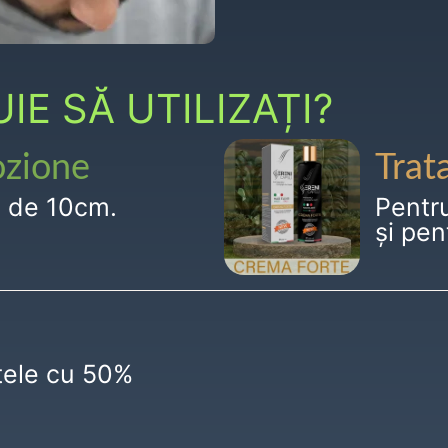
E SĂ UTILIZAȚI?
ozione
Trat
g de 10cm.
Pentr
și pen
ctele cu 50%