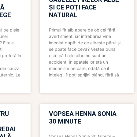
RĂ
ȘI CE POȚI FACE
LEGE
NATURAL
i pe piele
Primul fir alb apare de obicei fără
 unei
avertisment, iar întrebarea vine
? Firele
imediat după: de ce albește părul și
ti
se poate face ceva? Vestea bună
 preferă în
este că firele albe nu sunt un
i
accident. În spatele lor stă un
 din cauza
mecanism pe care, odată ce îl
uternic. La
înțelegi, îl poți sprijini blând, fără să
TRU
VOPSEA HENNA SONIA
30 MINUTE
REDAI
ALĂ
Vopsea Henna Sonia 30 Minute –