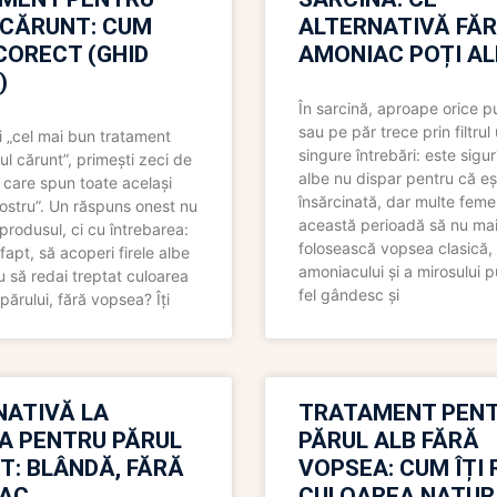
 CĂRUNT: CUM
ALTERNATIVĂ FĂ
CORECT (GHID
AMONIAC POȚI A
)
În sarcină, aproape orice pu
sau pe păr trece prin filtrul
 „cel mai bun tratament
singure întrebări: este sigur
ul cărunt”, primești zeci de
albe nu dispar pentru că eș
 care spun toate același
însărcinată, dar multe femei
 nostru”. Un răspuns onest nu
această perioadă să nu ma
produsul, ci cu întrebarea:
folosească vopsea clasică,
fapt, să acoperi firele albe
amoniacului și a mirosului p
 să redai treptat culoarea
fel gândesc și
părului, fără vopsea? Îți
NATIVĂ LA
TRATAMENT PEN
A PENTRU PĂRUL
PĂRUL ALB FĂRĂ
T: BLÂNDĂ, FĂRĂ
VOPSEA: CUM ÎȚI 
AC
CULOAREA NATUR