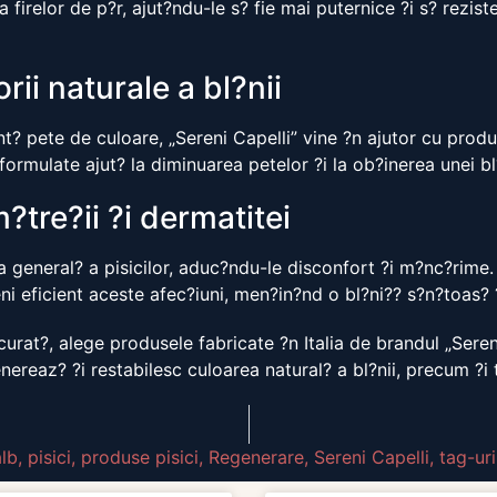
 firelor de p?r, ajut?ndu-le s? fie mai puternice ?i s? reziste
rii naturale a bl?nii
nt? pete de culoare, „Sereni Capelli” vine ?n ajutor cu produs
formulate ajut? la diminuarea petelor ?i la ob?inerea unei bl
?tre?ii ?i dermatitei
 general? a pisicilor, aduc?ndu-le disconfort ?i m?nc?rime.
ni eficient aceste afec?iuni, men?in?nd o bl?ni?? s?n?toas? ?
 curat?, alege produsele fabricate ?n Italia de brandul „Sere
enereaz? ?i restabilesc culoarea natural? a bl?nii, precum ?i
alb
,
pisici
,
produse pisici
,
Regenerare
,
Sereni Capelli
,
tag-uri