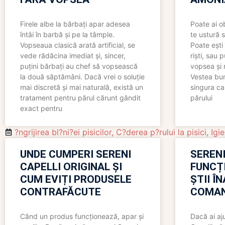
Firele albe la bărbați apar adesea
Poate ai o
întâi în barbă și pe la tâmple.
te ustură 
Vopseaua clasică arată artificial, se
Poate ești 
vede rădăcina imediat și, sincer,
riști, sau 
puțini bărbați au chef să vopsească
vopsea și 
la două săptămâni. Dacă vrei o soluție
Vestea bu
mai discretă și mai naturală, există un
singura ca
tratament pentru părul cărunt gândit
părului
exact pentru
?ngrijirea bl?ni?ei pisicilor
,
C?derea p?rului la pisici
,
Igie
UNDE CUMPERI SERENI
SERENI
CAPELLI ORIGINAL ȘI
FUNCȚ
CUM EVIȚI PRODUSELE
ȘTII Î
CONTRAFĂCUTE
COMAN
Când un produs funcționează, apar și
Dacă ai aj