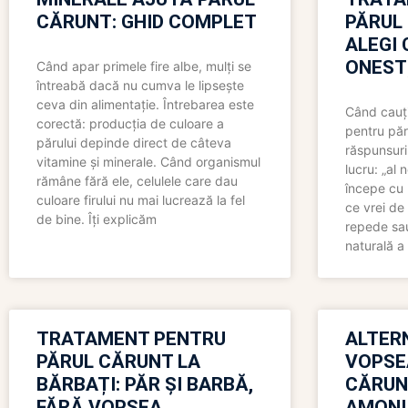
CĂRUNT: GHID COMPLET
PĂRUL
ALEGI 
ONEST
Când apar primele fire albe, mulți se
întreabă dacă nu cumva le lipsește
ceva din alimentație. Întrebarea este
Când cauți
corectă: producția de culoare a
pentru păr
părului depinde direct de câteva
răspunsuri
vitamine și minerale. Când organismul
lucru: „al
rămâne fără ele, celulele care dau
începe cu 
culoare firului nu mai lucrează la fel
ce vrei de 
de bine. Îți explicăm
repede sau
naturală a 
TRATAMENT PENTRU
ALTER
PĂRUL CĂRUNT LA
VOPSE
BĂRBAȚI: PĂR ȘI BARBĂ,
CĂRUN
FĂRĂ VOPSEA
AMONI