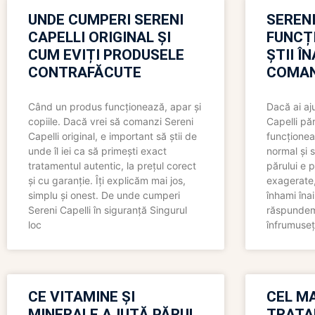
UNDE CUMPERI SERENI
SERENI
CAPELLI ORIGINAL ȘI
FUNCȚ
CUM EVIȚI PRODUSELE
ȘTII Î
CONTRAFĂCUTE
COMAN
Când un produs funcționează, apar și
Dacă ai aj
copiile. Dacă vrei să comanzi Sereni
Capelli păr
Capelli original, e important să știi de
funcționea
unde îl iei ca să primești exact
normal și s
tratamentul autentic, la prețul corect
părului e p
și cu garanție. Îți explicăm mai jos,
exagerate, 
simplu și onest. De unde cumperi
înhami înai
Sereni Capelli în siguranță Singurul
răspundem 
loc
înfrumuseț
CE VITAMINE ȘI
CEL MA
MINERALE AJUTĂ PĂRUL
TRATA