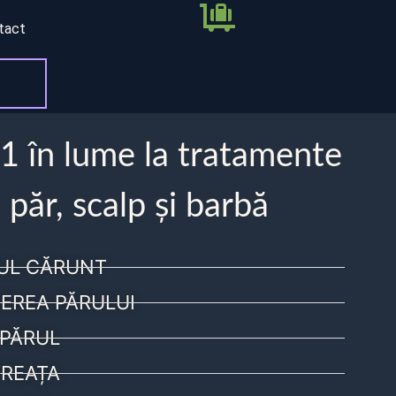
tact
 1 în lume la tratamente
 păr, scalp și barbă
UL CĂRUNT
EREA PĂRULUI
PĂRUL
REAȚA