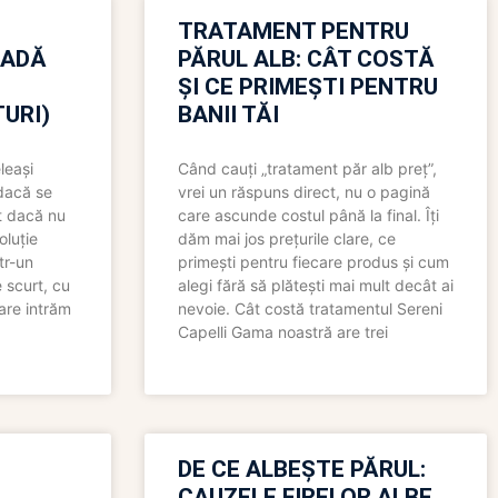
TRATAMENT PENTRU
OADĂ
PĂRUL ALB: CÂT COSTĂ
ȘI CE PRIMEȘTI PENTRU
URI)
BANII TĂI
leași
Când cauți „tratament păr alb preț”,
 dacă se
vrei un răspuns direct, nu o pagină
t dacă nu
care ascunde costul până la final. Îți
oluție
dăm mai jos prețurile clare, ce
tr-un
primești pentru fiecare produs și cum
 scurt, cu
alegi fără să plătești mai mult decât ai
care intrăm
nevoie. Cât costă tratamentul Sereni
Capelli Gama noastră are trei
N
DE CE ALBEȘTE PĂRUL:
CAUZELE FIRELOR ALBE