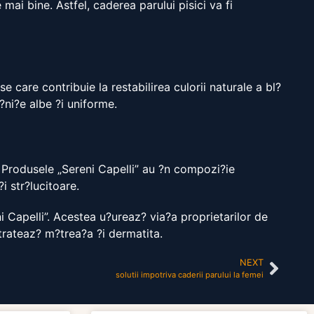
 mai bine. Astfel, caderea parului pisici va fi
e care contribuie la restabilirea culorii naturale a bl?
?ni?e albe ?i uniforme.
 Produsele „Sereni Capelli” au ?n compozi?ie
i str?lucitoare.
ni Capelli”. Acestea u?ureaz? via?a proprietarilor de
 trateaz? m?trea?a ?i dermatita.
NEXT
solutii impotriva caderii parului la femei