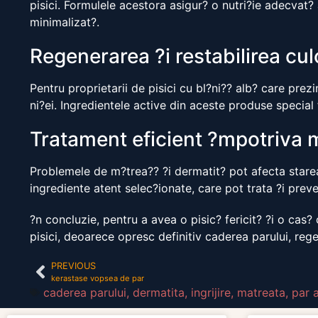
pisici. Formulele acestora asigur? o nutri?ie adecvat? a
minimalizat?.
Regenerarea ?i restabilirea culo
Pentru proprietarii de pisici cu bl?ni?? alb? care prezi
ni?ei. Ingredientele active din aceste produse special 
Tratament eficient ?mpotriva m
Problemele de m?trea?? ?i dermatit? pot afecta starea
ingrediente atent selec?ionate, care pot trata ?i preve
?n concluzie, pentru a avea o pisic? fericit? ?i o cas?
pisici, deoarece opresc definitiv caderea parului, reg
PREVIOUS
kerastase vopsea de par
caderea parului
,
dermatita
,
ingrijire
,
matreata
,
par 