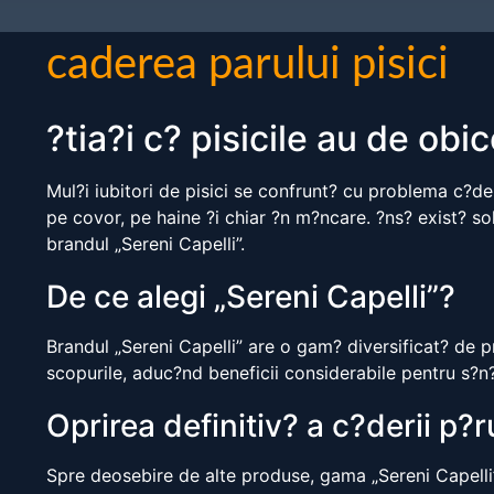
caderea parului pisici
?tia?i c? pisicile au de ob
Mul?i iubitori de pisici se confrunt? cu problema c?de
pe covor, pe haine ?i chiar ?n m?ncare. ?ns? exist? sol
brandul „Sereni Capelli”.
De ce alegi „Sereni Capelli”?
Brandul „Sereni Capelli” are o gam? diversificat? de pr
scopurile, aduc?nd beneficii considerabile pentru s?n?t
Oprirea definitiv? a c?derii p?r
Spre deosebire de alte produse, gama „Sereni Capelli”