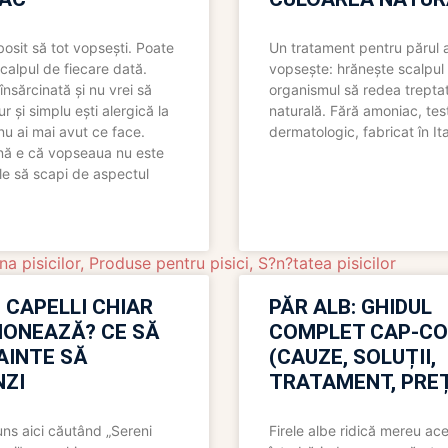
bosit să tot vopsești. Poate
Un tratament pentru părul 
scalpul de fiecare dată.
vopsește: hrănește scalpul 
însărcinată și nu vrei să
organismul să redea trepta
pur și simplu ești alergică la
naturală. Fără amoniac, tes
nu ai mai avut ce face.
dermatologic, fabricat în Ita
nă e că vopseaua nu este
le să scapi de aspectul
na pisicilor
,
Produse pentru pisici
,
S?n?tatea pisicilor
 CAPELLI CHIAR
PĂR ALB: GHIDUL
IONEAZĂ? CE SĂ
COMPLET CAP-C
NAINTE SĂ
(CAUZE, SOLUȚII,
ZI
TRATAMENT, PREȚ
uns aici căutând „Sereni
Firele albe ridică mereu ace