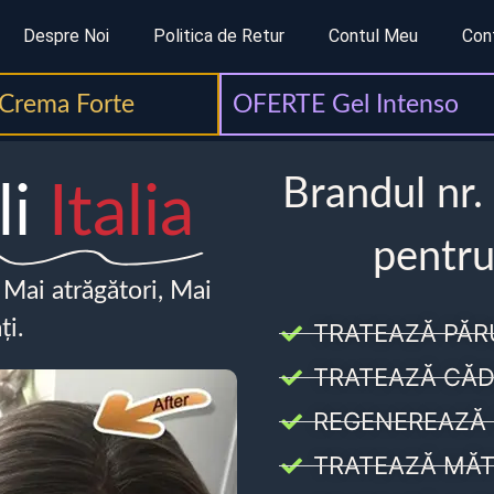
Despre Noi
Politica de Retur
Contul Meu
Con
Crema Forte
OFERTE Gel Intenso
Brandul nr.
li
Italia
pentru
, Mai atrăgători, Mai
ți.
TRATEAZĂ PĂR
TRATEAZĂ CĂD
REGENEREAZĂ 
TRATEAZĂ MĂT