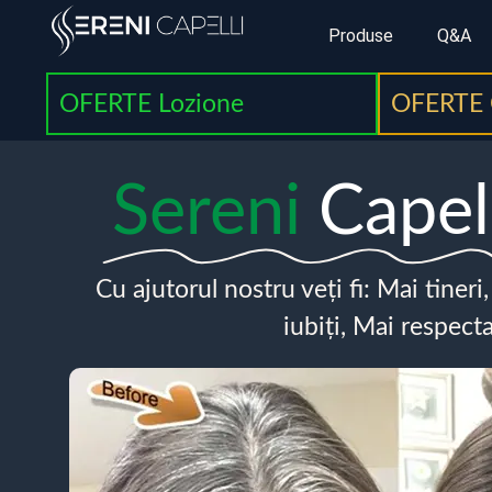
Produse
Q&A
OFERTE Lozione
OFERTE 
Sereni
Capel
Cu ajutorul nostru veți fi: Mai tineri
iubiți, Mai respecta