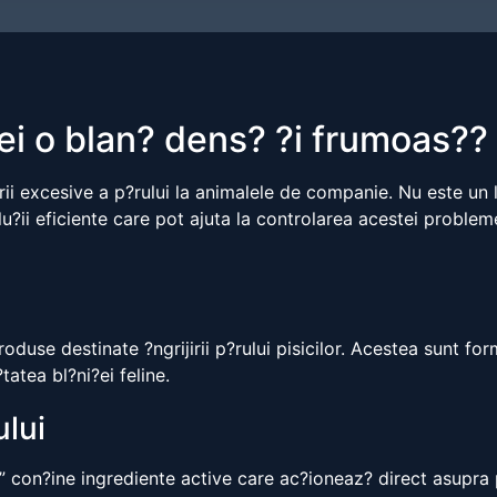
icei o blan? dens? ?i frumoas??
rii excesive a p?rului la animalele de companie. Nu este un 
u?ii eficiente care pot ajuta la controlarea acestei probleme
oduse destinate ?ngrijirii p?rului pisicilor. Acestea sunt for
atea bl?ni?ei feline.
ului
 con?ine ingrediente active care ac?ioneaz? direct asupra 