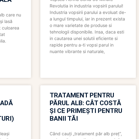
Revolutia in industria vopsirii parului!
Industria vopsirii parului a evoluat de-
alb care nu
a lungul timpului, iar in prezent exista
și lasă
o mare varietate de produse si
t culoarea
tehnologii disponibile. Insa, daca esti
tat
in cautarea unei solutii eficiente si
lia.
rapide pentru a-ti vopsi parul in
nuante vibrante si naturale,
TRATAMENT PENTRU
OADĂ
PĂRUL ALB: CÂT COSTĂ
ȘI CE PRIMEȘTI PENTRU
URI)
BANII TĂI
leași
Când cauți „tratament păr alb preț”,