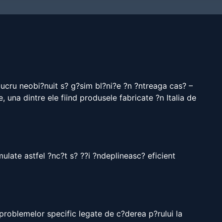
lucru neobi?nuit s? g?sim bl?ni?e ?n ?ntreaga cas? –
, una dintre ele fiind produsele fabricate ?n Italia de
mulate astfel ?nc?t s? ??i ?ndeplineasc? eficient
problemelor specific legate de c?derea p?rului la