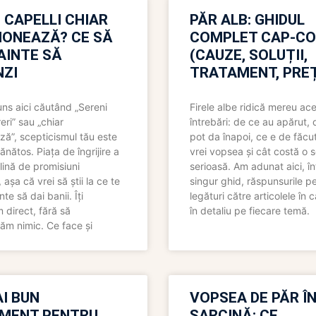
 CAPELLI CHIAR
PĂR ALB: GHIDUL
IONEAZĂ? CE SĂ
COMPLET CAP-C
NAINTE SĂ
(CAUZE, SOLUȚII,
ZI
TRATAMENT, PREȚ
uns aici căutând „Sereni
Firele albe ridică mereu ace
eri” sau „chiar
întrebări: de ce au apărut,
ză”, scepticismul tău este
pot da înapoi, ce e de făcu
ănătos. Piața de îngrijire a
vrei vopsea și cât costă o s
lină de promisiuni
serioasă. Am adunat aici, în
așa că vrei să știi la ce te
singur ghid, răspunsurile pe
nte să dai banii. Îți
legături către articolele în 
direct, fără să
în detaliu pe fiecare temă.
ăm nimic. Ce face și
I BUN
VOPSEA DE PĂR Î
MENT PENTRU
SARCINĂ: CE