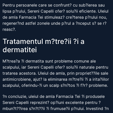
Pentru persoanele care se confrunt? cu sub?ierea sau
lipsa p?rului, Sereni Capelli ofer? solu?ii eficiente. Uleiul
de amla Farmacia Tei stimuleaz? cre?terea p?rului nou,
regener?nd astfel zonele unde p?rul a ?nceput s? se r?
reasc?.
Tratamentul m?tre?ii ?i a
dermatitei
M?trea?a ?i dermatita sunt probleme comune ale
scalpului, iar Sereni Capelli ofer? solu?ii naturale pentru
tratarea acestora. Uleiul de amla, prin propriet??ile sale
antimicrobiene, ajut? la eliminarea m?tre?ii ?i a irita?iilor
scalpului, oferindu-?i un scalp s?n?tos ?i f?r? probleme.
?n concluzie, uleiul de amla Farmacia Tei ?i produsele
Sereni Capelli reprezint? op?iuni excelente pentru ?
mbun?t??irea s?n?t??ii ?i frumuse?ii p?rului. Investind ?n