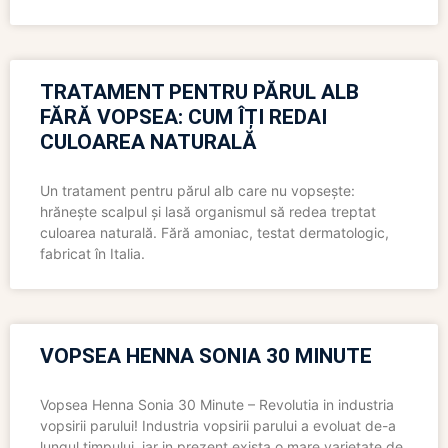
TRATAMENT PENTRU PĂRUL ALB
FĂRĂ VOPSEA: CUM ÎȚI REDAI
CULOAREA NATURALĂ
Un tratament pentru părul alb care nu vopsește:
hrănește scalpul și lasă organismul să redea treptat
culoarea naturală. Fără amoniac, testat dermatologic,
fabricat în Italia.
VOPSEA HENNA SONIA 30 MINUTE
Vopsea Henna Sonia 30 Minute – Revolutia in industria
vopsirii parului! Industria vopsirii parului a evoluat de-a
lungul timpului, iar in prezent exista o mare varietate de