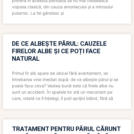
preferă în această perioadă să nu mai folosească
vopsea clasică, din cauza amoniacului și a mirosului
puternic. La fel gândesc și
DE CE ALBEȘTE PĂRUL: CAUZELE
FIRELOR ALBE ȘI CE POȚI FACE
NATURAL
Primul fir alb apare de obicei fără avertisment, iar
întrebarea vine imediat după: de ce albește părul și se
poate face ceva? Vestea bună este că firele albe nu
sunt un accident. În spatele lor stă un mecanism pe
care, odată ce îl înțelegi, îl poți sprijini blând, fără să
TRATAMENT PENTRU PĂRUL CĂRUNT