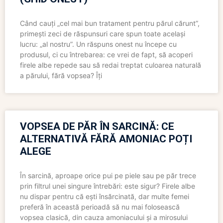
Când cauți „cel mai bun tratament pentru părul cărunt”,
primești zeci de răspunsuri care spun toate același
lucru: „al nostru”. Un răspuns onest nu începe cu
produsul, ci cu întrebarea: ce vrei de fapt, să acoperi
firele albe repede sau să redai treptat culoarea naturală
a părului, fără vopsea? Îți
VOPSEA DE PĂR ÎN SARCINĂ: CE
ALTERNATIVĂ FĂRĂ AMONIAC POȚI
ALEGE
În sarcină, aproape orice pui pe piele sau pe păr trece
prin filtrul unei singure întrebări: este sigur? Firele albe
nu dispar pentru că ești însărcinată, dar multe femei
preferă în această perioadă să nu mai folosească
vopsea clasică, din cauza amoniacului și a mirosului