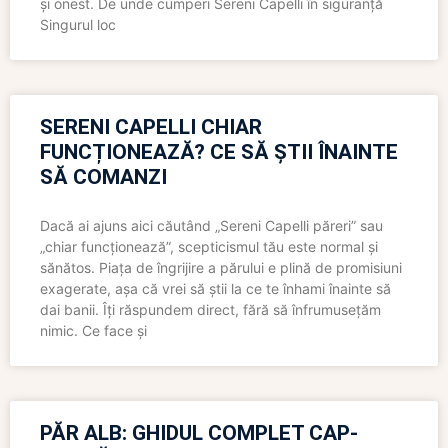
și onest. De unde cumperi Sereni Capelli în siguranță
Singurul loc
SERENI CAPELLI CHIAR
FUNCȚIONEAZĂ? CE SĂ ȘTII ÎNAINTE
SĂ COMANZI
Dacă ai ajuns aici căutând „Sereni Capelli păreri” sau
„chiar funcționează”, scepticismul tău este normal și
sănătos. Piața de îngrijire a părului e plină de promisiuni
exagerate, așa că vrei să știi la ce te înhami înainte să
dai banii. Îți răspundem direct, fără să înfrumusețăm
nimic. Ce face și
PĂR ALB: GHIDUL COMPLET CAP-