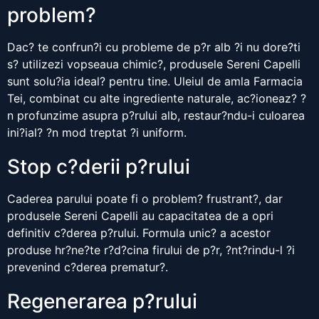
problem?
Dac? te confrun?i cu probleme de p?r alb ?i nu dore?ti
s? utilizezi vopseaua chimic?, produsele Sereni Capelli
sunt solu?ia ideal? pentru tine. Uleiul de amla Farmacia
Tei, combinat cu alte ingrediente naturale, ac?ioneaz? ?
n profunzime asupra p?rului alb, restaur?ndu-i culoarea
ini?ial? ?n mod treptat ?i uniform.
Stop c?derii p?rului
Caderea parului poate fi o problem? frustrant?, dar
produsele Sereni Capelli au capacitatea de a opri
definitiv c?derea p?rului. Formula unic? a acestor
produse hr?ne?te r?d?cina firului de p?r, ?nt?rindu-l ?i
prevenind c?derea prematur?.
Regenerarea p?rului