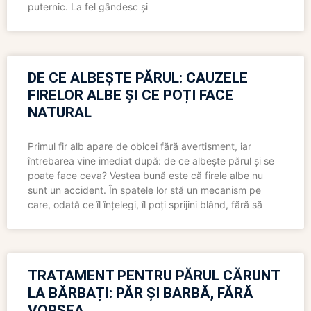
puternic. La fel gândesc și
DE CE ALBEȘTE PĂRUL: CAUZELE
FIRELOR ALBE ȘI CE POȚI FACE
NATURAL
Primul fir alb apare de obicei fără avertisment, iar
întrebarea vine imediat după: de ce albește părul și se
poate face ceva? Vestea bună este că firele albe nu
sunt un accident. În spatele lor stă un mecanism pe
care, odată ce îl înțelegi, îl poți sprijini blând, fără să
TRATAMENT PENTRU PĂRUL CĂRUNT
LA BĂRBAȚI: PĂR ȘI BARBĂ, FĂRĂ
VOPSEA