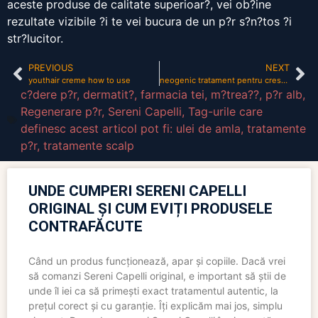
aceste produse de calitate superioar?, vei ob?ine
rezultate vizibile ?i te vei bucura de un p?r s?n?tos ?i
str?lucitor.
PREVIOUS
NEXT
youthair creme how to use
neogenic tratament pentru crestere capilara
c?dere p?r
,
dermatit?
,
farmacia tei
,
m?trea??
,
p?r alb
,
Regenerare p?r
,
Sereni Capelli
,
Tag-urile care
definesc acest articol pot fi: ulei de amla
,
tratamente
p?r
,
tratamente scalp
UNDE CUMPERI SERENI CAPELLI
ORIGINAL ȘI CUM EVIȚI PRODUSELE
CONTRAFĂCUTE
Când un produs funcționează, apar și copiile. Dacă vrei
să comanzi Sereni Capelli original, e important să știi de
unde îl iei ca să primești exact tratamentul autentic, la
prețul corect și cu garanție. Îți explicăm mai jos, simplu