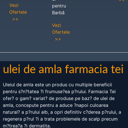
Vezi
pentru
Ofertele
Barbă
>>
Vezi
Ofertele
>>
ulei de amla farmacia tei
Uleiul de amla este un produs cu multiple beneficii
pentru s?n?tatea ?i frumuse?ea p?rului. Farmacia Tei
ofer? o gam? variat? de produse pe baz? de ulei de
amla, concepute pentru a aduce ?napoi culoarea
natural? a p?rului alb, a opri definitiv c?derea p?rului, a
regenera p?rul ?i a trata problemele de scalp precum
m?trea?a ?i dermatita.