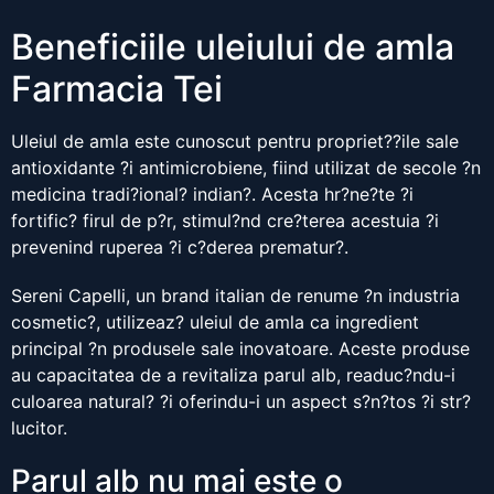
Beneficiile uleiului de amla
Farmacia Tei
Uleiul de amla este cunoscut pentru propriet??ile sale
antioxidante ?i antimicrobiene, fiind utilizat de secole ?n
medicina tradi?ional? indian?. Acesta hr?ne?te ?i
fortific? firul de p?r, stimul?nd cre?terea acestuia ?i
prevenind ruperea ?i c?derea prematur?.
Sereni Capelli, un brand italian de renume ?n industria
cosmetic?, utilizeaz? uleiul de amla ca ingredient
principal ?n produsele sale inovatoare. Aceste produse
au capacitatea de a revitaliza parul alb, readuc?ndu-i
culoarea natural? ?i oferindu-i un aspect s?n?tos ?i str?
lucitor.
Parul alb nu mai este o