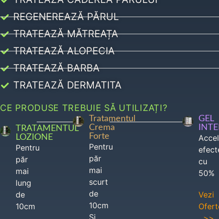
REGENEREAZĂ PĂRUL
TRATEAZĂ MĂTREAȚA
TRATEAZĂ ALOPECIA
TRATEAZĂ BARBA
TRATEAZĂ DERMATITA
CE PRODUSE TREBUIE SĂ UTILIZAȚI?
Tratamentul
GEL
Crema
INT
TRATAMENTUL
Forte
LOZIONE
Acce
Pentru
Pentru
efect
păr
păr
cu
mai
mai
50%
scurt
lung
de
de
Vezi
10cm
10cm
Ofert
Si
>>