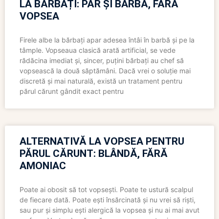
LA BĂRBAȚI: PĂR ȘI BARBĂ, FĂRĂ
VOPSEA
Firele albe la bărbați apar adesea întâi în barbă și pe la
tâmple. Vopseaua clasică arată artificial, se vede
rădăcina imediat și, sincer, puțini bărbați au chef să
vopsească la două săptămâni. Dacă vrei o soluție mai
discretă și mai naturală, există un tratament pentru
părul cărunt gândit exact pentru
ALTERNATIVĂ LA VOPSEA PENTRU
PĂRUL CĂRUNT: BLÂNDĂ, FĂRĂ
AMONIAC
Poate ai obosit să tot vopsești. Poate te ustură scalpul
de fiecare dată. Poate ești însărcinată și nu vrei să riști,
sau pur și simplu ești alergică la vopsea și nu ai mai avut