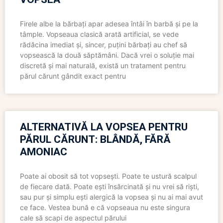
Firele albe la bărbați apar adesea întâi în barbă și pe la
tâmple. Vopseaua clasică arată artificial, se vede
rădăcina imediat și, sincer, puțini bărbați au chef să
vopsească la două săptămâni. Dacă vrei o soluție mai
discretă și mai naturală, există un tratament pentru
părul cărunt gândit exact pentru
ALTERNATIVĂ LA VOPSEA PENTRU
PĂRUL CĂRUNT: BLÂNDĂ, FĂRĂ
AMONIAC
Poate ai obosit să tot vopsești. Poate te ustură scalpul
de fiecare dată. Poate ești însărcinată și nu vrei să riști,
sau pur și simplu ești alergică la vopsea și nu ai mai avut
ce face. Vestea bună e că vopseaua nu este singura
cale să scapi de aspectul părului