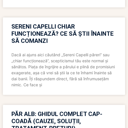
SERENI CAPELLI CHIAR
FUNCȚIONEAZĂ? CE SĂ ȘTII ÎNAINTE
SĂ COMANZI
Dacă ai ajuns aici căutând „Sereni Capelli păreri” sau
„chiar funcționează”, scepticismul tău este normal și
sănătos. Piața de îngrijire a părului e plină de promisiuni
exagerate, așa că vrei să știi la ce te înhami înainte să
dai banii. Îți răspundem direct, fără să înfrumusețăm
nimic. Ce face și
PĂR ALB: GHIDUL COMPLET CAP-
COADĂ (CAUZE, SOLUȚII,