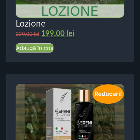
Lozione
199.00
lei
329.00
lei
Adaugă în coș
Reduceri!