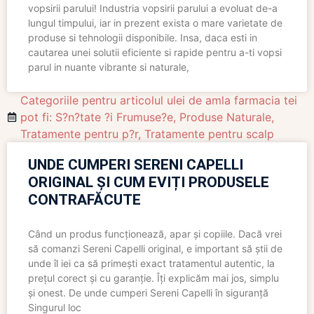
vopsirii parului! Industria vopsirii parului a evoluat de-a
lungul timpului, iar in prezent exista o mare varietate de
produse si tehnologii disponibile. Insa, daca esti in
cautarea unei solutii eficiente si rapide pentru a-ti vopsi
parul in nuante vibrante si naturale,
Categoriile pentru articolul ulei de amla farmacia tei
pot fi: S?n?tate ?i Frumuse?e
,
Produse Naturale
,
Tratamente pentru p?r
,
Tratamente pentru scalp
UNDE CUMPERI SERENI CAPELLI
ORIGINAL ȘI CUM EVIȚI PRODUSELE
CONTRAFĂCUTE
Când un produs funcționează, apar și copiile. Dacă vrei
să comanzi Sereni Capelli original, e important să știi de
unde îl iei ca să primești exact tratamentul autentic, la
prețul corect și cu garanție. Îți explicăm mai jos, simplu
și onest. De unde cumperi Sereni Capelli în siguranță
Singurul loc