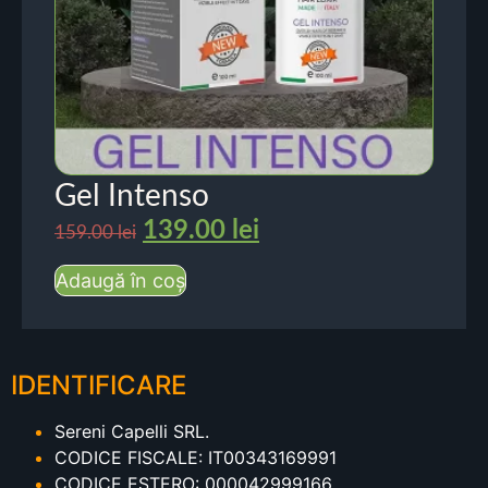
Gel Intenso
139.00
lei
159.00
lei
Adaugă în coș
IDENTIFICARE
Sereni Capelli SRL.
CODICE FISCALE: IT00343169991
CODICE ESTERO: 000042999166