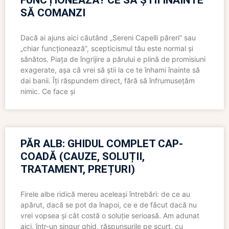
FUNCȚIONEAZĂ? CE SĂ ȘTII ÎNAINTE
SĂ COMANZI
Dacă ai ajuns aici căutând „Sereni Capelli păreri” sau
„chiar funcționează”, scepticismul tău este normal și
sănătos. Piața de îngrijire a părului e plină de promisiuni
exagerate, așa că vrei să știi la ce te înhami înainte să
dai banii. Îți răspundem direct, fără să înfrumusețăm
nimic. Ce face și
PĂR ALB: GHIDUL COMPLET CAP-
COADĂ (CAUZE, SOLUȚII,
TRATAMENT, PREȚURI)
Firele albe ridică mereu aceleași întrebări: de ce au
apărut, dacă se pot da înapoi, ce e de făcut dacă nu
vrei vopsea și cât costă o soluție serioasă. Am adunat
aici, într-un singur ghid, răspunsurile pe scurt, cu