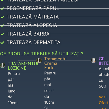
REGENEREAZĂ PĂRUL
TRATEAZĂ MĂTREAȚA
TRATEAZĂ ALOPECIA
TRATEAZĂ BARBA
TRATEAZĂ DERMATITA
CE PRODUSE TREBUIE SĂ UTILIZAȚI?
Tratamentul
GEL
Crema
INT
TRATAMENTUL
Forte
LOZIONE
Acce
Pentru
Pentru
efect
păr
păr
cu
mai
mai
50%
scurt
lung
de
de
Vezi
10cm
10cm
Ofert
Si
>>