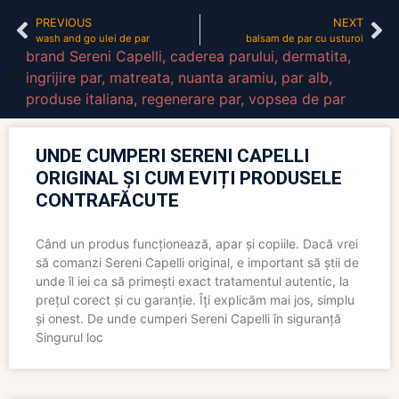
PREVIOUS
NEXT
wash and go ulei de par
balsam de par cu usturoi
brand Sereni Capelli
,
caderea parului
,
dermatita
,
ingrijire par
,
matreata
,
nuanta aramiu
,
par alb
,
produse italiana
,
regenerare par
,
vopsea de par
UNDE CUMPERI SERENI CAPELLI
ORIGINAL ȘI CUM EVIȚI PRODUSELE
CONTRAFĂCUTE
Când un produs funcționează, apar și copiile. Dacă vrei
să comanzi Sereni Capelli original, e important să știi de
unde îl iei ca să primești exact tratamentul autentic, la
prețul corect și cu garanție. Îți explicăm mai jos, simplu
și onest. De unde cumperi Sereni Capelli în siguranță
Singurul loc