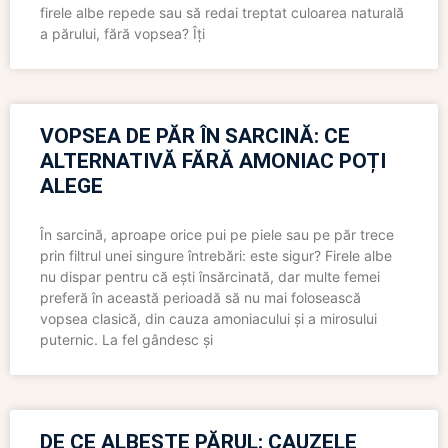
firele albe repede sau să redai treptat culoarea naturală
a părului, fără vopsea? Îți
VOPSEA DE PĂR ÎN SARCINĂ: CE
ALTERNATIVĂ FĂRĂ AMONIAC POȚI
ALEGE
În sarcină, aproape orice pui pe piele sau pe păr trece
prin filtrul unei singure întrebări: este sigur? Firele albe
nu dispar pentru că ești însărcinată, dar multe femei
preferă în această perioadă să nu mai folosească
vopsea clasică, din cauza amoniacului și a mirosului
puternic. La fel gândesc și
DE CE ALBEȘTE PĂRUL: CAUZELE