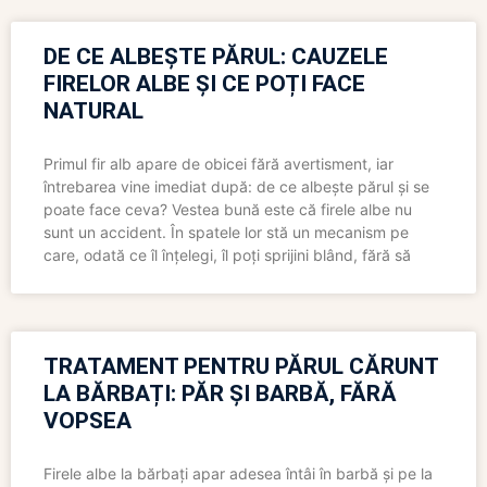
DE CE ALBEȘTE PĂRUL: CAUZELE
FIRELOR ALBE ȘI CE POȚI FACE
NATURAL
Primul fir alb apare de obicei fără avertisment, iar
întrebarea vine imediat după: de ce albește părul și se
poate face ceva? Vestea bună este că firele albe nu
sunt un accident. În spatele lor stă un mecanism pe
care, odată ce îl înțelegi, îl poți sprijini blând, fără să
TRATAMENT PENTRU PĂRUL CĂRUNT
LA BĂRBAȚI: PĂR ȘI BARBĂ, FĂRĂ
VOPSEA
Firele albe la bărbați apar adesea întâi în barbă și pe la