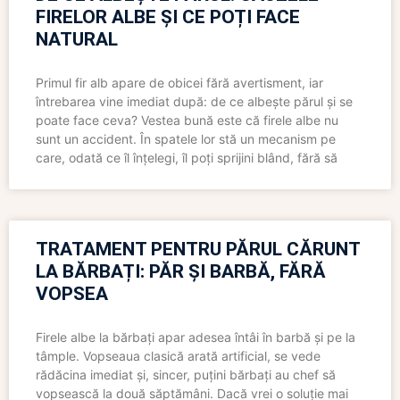
FIRELOR ALBE ȘI CE POȚI FACE
NATURAL
Primul fir alb apare de obicei fără avertisment, iar
întrebarea vine imediat după: de ce albește părul și se
poate face ceva? Vestea bună este că firele albe nu
sunt un accident. În spatele lor stă un mecanism pe
care, odată ce îl înțelegi, îl poți sprijini blând, fără să
TRATAMENT PENTRU PĂRUL CĂRUNT
LA BĂRBAȚI: PĂR ȘI BARBĂ, FĂRĂ
VOPSEA
Firele albe la bărbați apar adesea întâi în barbă și pe la
tâmple. Vopseaua clasică arată artificial, se vede
rădăcina imediat și, sincer, puțini bărbați au chef să
vopsească la două săptămâni. Dacă vrei o soluție mai