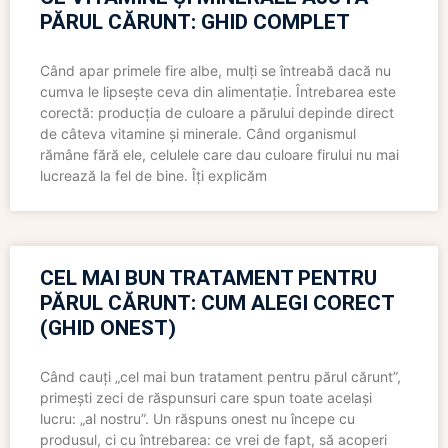
PĂRUL CĂRUNT: GHID COMPLET
Când apar primele fire albe, mulți se întreabă dacă nu
cumva le lipsește ceva din alimentație. Întrebarea este
corectă: producția de culoare a părului depinde direct
de câteva vitamine și minerale. Când organismul
rămâne fără ele, celulele care dau culoare firului nu mai
lucrează la fel de bine. Îți explicăm
CEL MAI BUN TRATAMENT PENTRU
PĂRUL CĂRUNT: CUM ALEGI CORECT
(GHID ONEST)
Când cauți „cel mai bun tratament pentru părul cărunt”,
primești zeci de răspunsuri care spun toate același
lucru: „al nostru”. Un răspuns onest nu începe cu
produsul, ci cu întrebarea: ce vrei de fapt, să acoperi