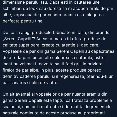
dimensiune parului tau. Daca esti in cautarea unei
schimbari de look sau doresti sa iti acoperi firele de par
albe, vopseaua de par nuanta aramiu este alegerea
perfecta pentru tine.
De ce sa alegi produsele fabricate in Italia, din brandul
„Sereni Capelli”? Aceasta marca iti ofera produse de
calitate superioara, create cu atentie si dedicare.
Vopselele de par din gama Sereni Capelli au capacitatea
de a reda parului tau alb culoarea sa naturala, astfel
incat nu vei mai fi nevoita sa iti faci griji in privinta
firelor de par albe. In plus, aceste produse opresc
definitiv caderea parului si il regenereaza, oferindu-ti un
par sanatos si plin de viata.
Un alt avantaj al vopselelor de par nuanta aramiu din
gama Sereni Capelli este faptul ca trateaza problemele
scalpului, cum ar fi matreata si dermatita. Ingredientele
naturale continute de aceste produse au proprietati