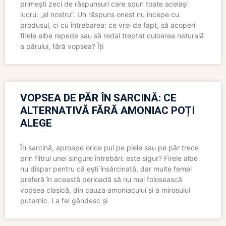
primești zeci de răspunsuri care spun toate același
lucru: „al nostru”. Un răspuns onest nu începe cu
produsul, ci cu întrebarea: ce vrei de fapt, să acoperi
firele albe repede sau să redai treptat culoarea naturală
a părului, fără vopsea? Îți
VOPSEA DE PĂR ÎN SARCINĂ: CE
ALTERNATIVĂ FĂRĂ AMONIAC POȚI
ALEGE
În sarcină, aproape orice pui pe piele sau pe păr trece
prin filtrul unei singure întrebări: este sigur? Firele albe
nu dispar pentru că ești însărcinată, dar multe femei
preferă în această perioadă să nu mai folosească
vopsea clasică, din cauza amoniacului și a mirosului
puternic. La fel gândesc și