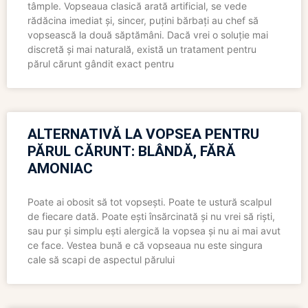
tâmple. Vopseaua clasică arată artificial, se vede
rădăcina imediat și, sincer, puțini bărbați au chef să
vopsească la două săptămâni. Dacă vrei o soluție mai
discretă și mai naturală, există un tratament pentru
părul cărunt gândit exact pentru
ALTERNATIVĂ LA VOPSEA PENTRU
PĂRUL CĂRUNT: BLÂNDĂ, FĂRĂ
AMONIAC
Poate ai obosit să tot vopsești. Poate te ustură scalpul
de fiecare dată. Poate ești însărcinată și nu vrei să riști,
sau pur și simplu ești alergică la vopsea și nu ai mai avut
ce face. Vestea bună e că vopseaua nu este singura
cale să scapi de aspectul părului