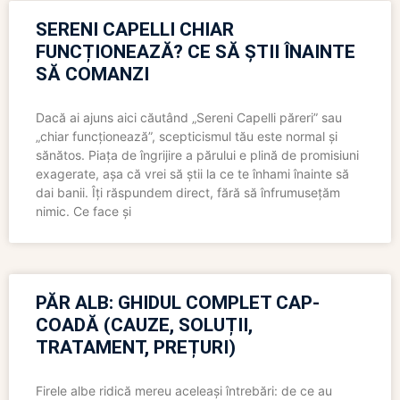
SERENI CAPELLI CHIAR
FUNCȚIONEAZĂ? CE SĂ ȘTII ÎNAINTE
SĂ COMANZI
Dacă ai ajuns aici căutând „Sereni Capelli păreri” sau
„chiar funcționează”, scepticismul tău este normal și
sănătos. Piața de îngrijire a părului e plină de promisiuni
exagerate, așa că vrei să știi la ce te înhami înainte să
dai banii. Îți răspundem direct, fără să înfrumusețăm
nimic. Ce face și
PĂR ALB: GHIDUL COMPLET CAP-
COADĂ (CAUZE, SOLUȚII,
TRATAMENT, PREȚURI)
Firele albe ridică mereu aceleași întrebări: de ce au