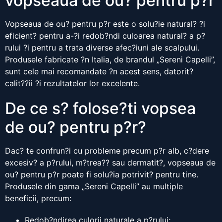
vopseaua de ou? pentru p?r
Vopseaua de ou? pentru p?r este o solu?ie natural? ?i
eficient? pentru a-?i redob?ndi culoarea natural? a p?
rului ?i pentru a trata diverse afec?iuni ale scalpului.
Produsele fabricate ?n Italia, de brandul „Sereni Capelli”,
sunt cele mai recomandate ?n acest sens, datorit?
calit??ii ?i rezultatelor lor excelente.
De ce s? folose?ti vopsea
de ou? pentru p?r?
Dac? te confrun?i cu probleme precum p?r alb, c?dere
excesiv? a p?rului, m?trea?? sau dermatit?, vopseaua de
ou? pentru p?r poate fi solu?ia potrivit? pentru tine.
Produsele din gama „Sereni Capelli” au multiple
beneficii, precum:
Redob?ndirea culorii naturale a p?rului;