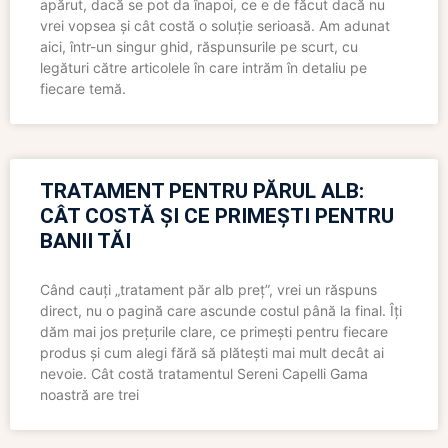
apărut, dacă se pot da înapoi, ce e de făcut dacă nu
vrei vopsea și cât costă o soluție serioasă. Am adunat
aici, într-un singur ghid, răspunsurile pe scurt, cu
legături către articolele în care intrăm în detaliu pe
fiecare temă.
TRATAMENT PENTRU PĂRUL ALB:
CÂT COSTĂ ȘI CE PRIMEȘTI PENTRU
BANII TĂI
Când cauți „tratament păr alb preț”, vrei un răspuns
direct, nu o pagină care ascunde costul până la final. Îți
dăm mai jos prețurile clare, ce primești pentru fiecare
produs și cum alegi fără să plătești mai mult decât ai
nevoie. Cât costă tratamentul Sereni Capelli Gama
noastră are trei