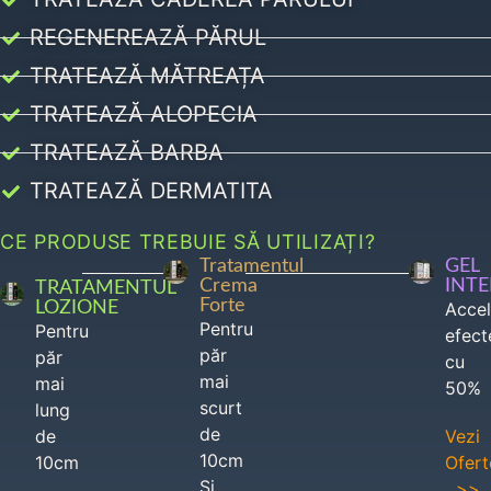
REGENEREAZĂ PĂRUL
TRATEAZĂ MĂTREAȚA
TRATEAZĂ ALOPECIA
TRATEAZĂ BARBA
TRATEAZĂ DERMATITA
CE PRODUSE TREBUIE SĂ UTILIZAȚI?
Tratamentul
GEL
Crema
INT
TRATAMENTUL
Forte
LOZIONE
Acce
Pentru
Pentru
efect
păr
păr
cu
mai
mai
50%
scurt
lung
de
de
Vezi
10cm
10cm
Ofert
Si
>>