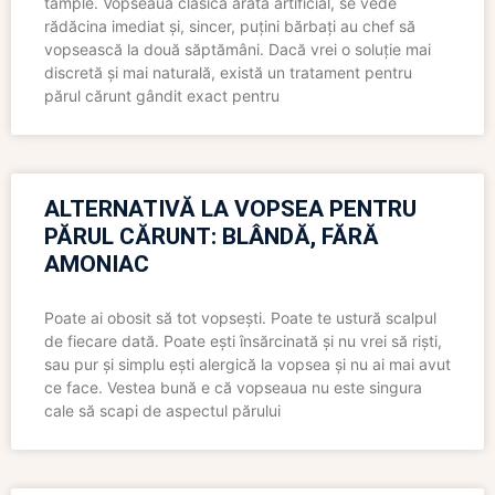
tâmple. Vopseaua clasică arată artificial, se vede
rădăcina imediat și, sincer, puțini bărbați au chef să
vopsească la două săptămâni. Dacă vrei o soluție mai
discretă și mai naturală, există un tratament pentru
părul cărunt gândit exact pentru
ALTERNATIVĂ LA VOPSEA PENTRU
PĂRUL CĂRUNT: BLÂNDĂ, FĂRĂ
AMONIAC
Poate ai obosit să tot vopsești. Poate te ustură scalpul
de fiecare dată. Poate ești însărcinată și nu vrei să riști,
sau pur și simplu ești alergică la vopsea și nu ai mai avut
ce face. Vestea bună e că vopseaua nu este singura
cale să scapi de aspectul părului