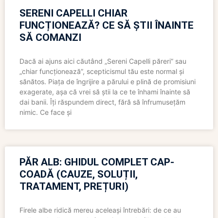
SERENI CAPELLI CHIAR
FUNCȚIONEAZĂ? CE SĂ ȘTII ÎNAINTE
SĂ COMANZI
Dacă ai ajuns aici căutând „Sereni Capelli păreri” sau
„chiar funcționează”, scepticismul tău este normal și
sănătos. Piața de îngrijire a părului e plină de promisiuni
exagerate, așa că vrei să știi la ce te înhami înainte să
dai banii. Îți răspundem direct, fără să înfrumusețăm
nimic. Ce face și
PĂR ALB: GHIDUL COMPLET CAP-
COADĂ (CAUZE, SOLUȚII,
TRATAMENT, PREȚURI)
Firele albe ridică mereu aceleași întrebări: de ce au