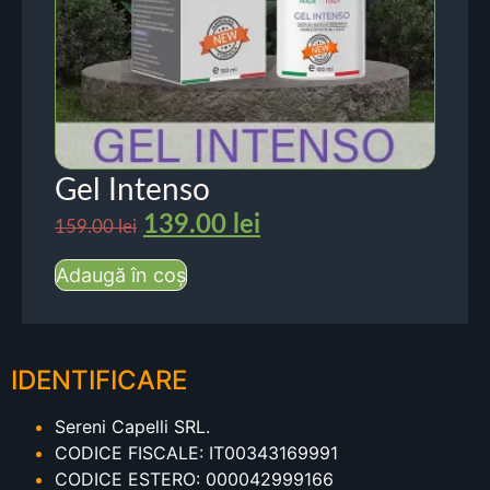
Gel Intenso
139.00
lei
159.00
lei
Adaugă în coș
IDENTIFICARE
Sereni Capelli SRL.
CODICE FISCALE: IT00343169991
CODICE ESTERO: 000042999166