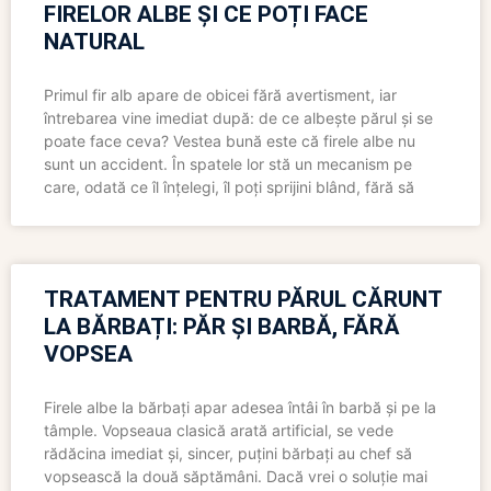
FIRELOR ALBE ȘI CE POȚI FACE
NATURAL
Primul fir alb apare de obicei fără avertisment, iar
întrebarea vine imediat după: de ce albește părul și se
poate face ceva? Vestea bună este că firele albe nu
sunt un accident. În spatele lor stă un mecanism pe
care, odată ce îl înțelegi, îl poți sprijini blând, fără să
TRATAMENT PENTRU PĂRUL CĂRUNT
LA BĂRBAȚI: PĂR ȘI BARBĂ, FĂRĂ
VOPSEA
Firele albe la bărbați apar adesea întâi în barbă și pe la
tâmple. Vopseaua clasică arată artificial, se vede
rădăcina imediat și, sincer, puțini bărbați au chef să
vopsească la două săptămâni. Dacă vrei o soluție mai