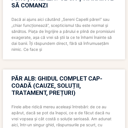
SĂ COMANZI
Dacă ai ajuns aici căutând „Sereni Capelli păreri” sau
„chiar funcționează”, scepticismul tău este normal și
sănătos. Piața de îngrijire a părului e plină de promisiuni
exagerate, așa că vrei să știi la ce te înhami înainte să
dai banii. Îți răspundem direct, fără să înfrumusețăm
nimic. Ce face și
PĂR ALB: GHIDUL COMPLET CAP-
COADĂ (CAUZE, SOLUȚII,
TRATAMENT, PREȚURI)
Firele albe ridică mereu aceleași întrebări: de ce au
apărut, dacă se pot da înapoi, ce e de făcut dacă nu
vrei vopsea și cât costă o soluție serioasă. Am adunat
aici, într-un singur ghid, răspunsurile pe scurt, cu