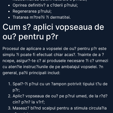
Oprirea definitiv? a c?derii p?rului;
Regenerarea p?rului;
Tratarea m?tre?ii ?i dermatitei.
Cum s? aplici vopseaua de
ou? pentru p?r
Procesul de aplicare a vopselei de ou? pentru p?r este
simplu ?i poate fi efectuat chiar acas?. ?nainte de a ?
ncepe, asigur?-te c? ai produsele necesare ?i c? urmezi
cu aten?ie instruc?iunile de pe ambalajul vopselei. ?n
general, pa?ii principali includ:
Spal?-?i p?rul cu un ?ampon potrivit tipului t?u de
p?r;
Aplic? vopseaua de ou? pe p?rul umed, de la r?d?
cin? p?n? la v?rf;
Maseaz? bl?nd scalpul pentru a stimula circula?ia