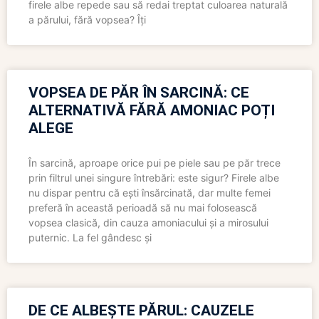
firele albe repede sau să redai treptat culoarea naturală
a părului, fără vopsea? Îți
VOPSEA DE PĂR ÎN SARCINĂ: CE
ALTERNATIVĂ FĂRĂ AMONIAC POȚI
ALEGE
În sarcină, aproape orice pui pe piele sau pe păr trece
prin filtrul unei singure întrebări: este sigur? Firele albe
nu dispar pentru că ești însărcinată, dar multe femei
preferă în această perioadă să nu mai folosească
vopsea clasică, din cauza amoniacului și a mirosului
puternic. La fel gândesc și
DE CE ALBEȘTE PĂRUL: CAUZELE