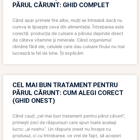
PĂRUL CĂRUNT: GHID COMPLET
Când apar primele fire albe, mulți se întreabă dacă nu
cumva le lipsește ceva din alimentație. Întrebarea este
corectă: producția de culoare a părului depinde direct
de câteva vitamine și minerale. Când organismul
rămâne fără ele, celulele care dau culoare firului nu mai
lucrează la fel de bine. Îți explicăm
CEL MAI BUN TRATAMENT PENTRU
PĂRUL CĂRUNT: CUM ALEGI CORECT
(GHID ONEST)
Când cauți „cel mai bun tratament pentru părul cărunt”,
primești zeci de răspunsuri care spun toate același
lucru: „al nostru”. Un răspuns onest nu începe cu
produsul, ci cu întrebarea: ce vrei de fapt, să acoperi