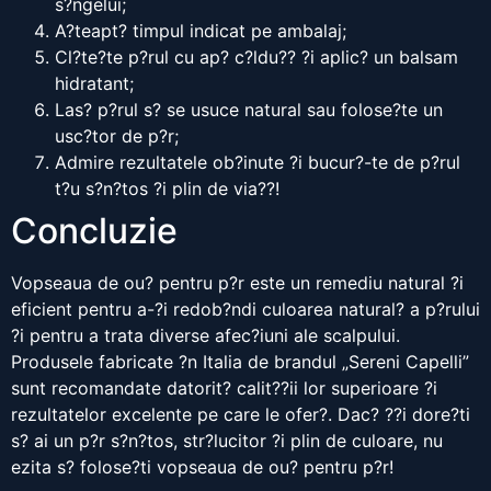
s?ngelui;
A?teapt? timpul indicat pe ambalaj;
Cl?te?te p?rul cu ap? c?ldu?? ?i aplic? un balsam
hidratant;
Las? p?rul s? se usuce natural sau folose?te un
usc?tor de p?r;
Admire rezultatele ob?inute ?i bucur?-te de p?rul
t?u s?n?tos ?i plin de via??!
Concluzie
Vopseaua de ou? pentru p?r este un remediu natural ?i
eficient pentru a-?i redob?ndi culoarea natural? a p?rului
?i pentru a trata diverse afec?iuni ale scalpului.
Produsele fabricate ?n Italia de brandul „Sereni Capelli”
sunt recomandate datorit? calit??ii lor superioare ?i
rezultatelor excelente pe care le ofer?. Dac? ??i dore?ti
s? ai un p?r s?n?tos, str?lucitor ?i plin de culoare, nu
ezita s? folose?ti vopseaua de ou? pentru p?r!