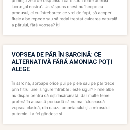
primești zeci de răspunsuri care spun toate același
lucru: „al nostru”. Un răspuns onest nu începe cu
produsul, ci cu întrebarea: ce vrei de fapt, să acoperi
firele albe repede sau să redai treptat culoarea naturală
a părului, fără vopsea? Îți
VOPSEA DE PĂR ÎN SARCINĂ: CE
ALTERNATIVĂ FĂRĂ AMONIAC POȚI
ALEGE
În sarcină, aproape orice pui pe piele sau pe păr trece
prin filtrul unei singure întrebări: este sigur? Firele albe
nu dispar pentru că ești însărcinată, dar multe femei
preferă în această perioadă să nu mai folosească
vopsea clasică, din cauza amoniacului și a mirosului
puternic. La fel gândesc și