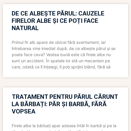
DE CE ALBEȘTE PĂRUL: CAUZELE
FIRELOR ALBE ȘI CE POȚI FACE
NATURAL
Primul fir alb apare de obicei fără avertisment, iar
întrebarea vine imediat după: de ce albește părul și se
poate face ceva? Vestea bună este că firele albe nu
sunt un accident. În spatele lor stă un mecanism pe
care, odată ce îl înțelegi, îl poți sprijini blând, fără să
TRATAMENT PENTRU PĂRUL CĂRUNT
LA BĂRBAȚI: PĂR ȘI BARBĂ, FĂRĂ
VOPSEA
Firele albe la bărbați apar adesea întâi în barbă și pe la