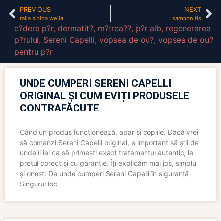
PREVIOUS
NEXT
ralla sibina wella
sampon tis
c?dere p?r
,
dermatit?
,
m?trea??
,
p?r alb
,
regenerarea
p?rului
,
Sereni Capelli
,
vopsea de ou?
,
vopsea de ou?
pentru p?r
UNDE CUMPERI SERENI CAPELLI
ORIGINAL ȘI CUM EVIȚI PRODUSELE
CONTRAFĂCUTE
Când un produs funcționează, apar și copiile. Dacă vrei
să comanzi Sereni Capelli original, e important să știi de
unde îl iei ca să primești exact tratamentul autentic, la
prețul corect și cu garanție. Îți explicăm mai jos, simplu
și onest. De unde cumperi Sereni Capelli în siguranță
Singurul loc