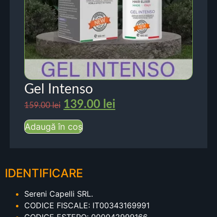
Gel Intenso
139.00
lei
159.00
lei
Adaugă în coș
IDENTIFICARE
Sereni Capelli SRL.
CODICE FISCALE: IT00343169991