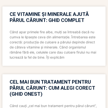
CE VITAMINE ȘI MINERALE AJUTĂ
PĂRUL CĂRUNT: GHID COMPLET
Când apar primele fire albe, mulți se întreabă dacă nu
cumva le lipsește ceva din alimentație. Întrebarea este
corectă: producția de culoare a părului depinde direct
de câteva vitamine și minerale. Când organismul
rămâne fără ele, celulele care dau culoare firului nu mai
lucrează la fel de bine. Îți explicăm
CEL MAI BUN TRATAMENT PENTRU
PĂRUL CĂRUNT: CUM ALEGI CORECT
(GHID ONEST)
Când cauți „cel mai bun tratament pentru părul cărunt”,