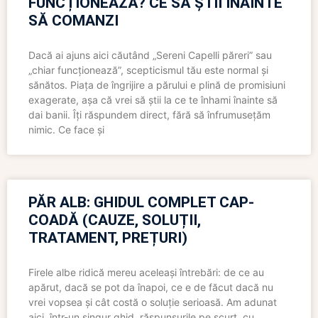
FUNCȚIONEAZĂ? CE SĂ ȘTII ÎNAINTE
SĂ COMANZI
Dacă ai ajuns aici căutând „Sereni Capelli păreri” sau
„chiar funcționează”, scepticismul tău este normal și
sănătos. Piața de îngrijire a părului e plină de promisiuni
exagerate, așa că vrei să știi la ce te înhami înainte să
dai banii. Îți răspundem direct, fără să înfrumusețăm
nimic. Ce face și
PĂR ALB: GHIDUL COMPLET CAP-
COADĂ (CAUZE, SOLUȚII,
TRATAMENT, PREȚURI)
Firele albe ridică mereu aceleași întrebări: de ce au
apărut, dacă se pot da înapoi, ce e de făcut dacă nu
vrei vopsea și cât costă o soluție serioasă. Am adunat
aici, într-un singur ghid, răspunsurile pe scurt, cu