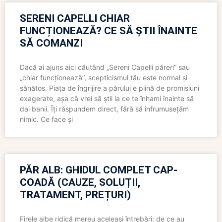
SERENI CAPELLI CHIAR
FUNCȚIONEAZĂ? CE SĂ ȘTII ÎNAINTE
SĂ COMANZI
Dacă ai ajuns aici căutând „Sereni Capelli păreri” sau
„chiar funcționează”, scepticismul tău este normal și
sănătos. Piața de îngrijire a părului e plină de promisiuni
exagerate, așa că vrei să știi la ce te înhami înainte să
dai banii. Îți răspundem direct, fără să înfrumusețăm
nimic. Ce face și
PĂR ALB: GHIDUL COMPLET CAP-
COADĂ (CAUZE, SOLUȚII,
TRATAMENT, PREȚURI)
Firele albe ridică mereu aceleași întrebări: de ce au