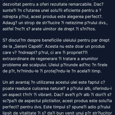
dezvoltat pentru a oferi rezultate remarcabile. Dac?
sunte?i ?n c?utarea unei solu?ii eficiente pentru a ?
ndrepta p?rul, acest produs este alegerea perfect?.
Adaug? un strop de str?lucire ?i netezime p?rului dvs.,
astfel ?nc?t s? arate uimitor de drept ?i s?n?tos.
S? discut?m despre beneficiile uleiului pentru par drept
de la „Sereni Capelli”. Acesta nu este doar un produs
care v? ?ndreapt? p?rul, ci are ?i propriet??i
extraordinare de regenerare ?i tratare a anumitor
probleme ale scalpului. Uleiul p?trunde ad?nc ?n firele
de p?r, hr?nindu-le ?i protej?ndu-le ?n acela?i timp.
Un alt avantaj ?n utilizarea acestui ulei este faptul c?
poate readuce culoarea natural? a p?rului alb, oferindu-i
un aspect t?n?r ?i vibrant. Dac? ave?i p?r alb ?i dori?i s?
sc?pa?i de aspectul plictisitor, acest produs este solu?ia
perfect? pentru dvs. Este timpul s? spune?i adio p?rului
lipsit de vitalitate ?i s? da?i bun venit unui p?r str?lucitor