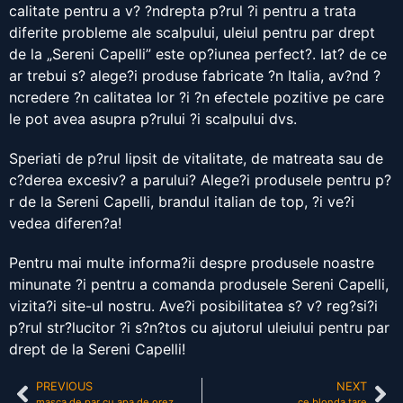
calitate pentru a v? ?ndrepta p?rul ?i pentru a trata
diferite probleme ale scalpului, uleiul pentru par drept
de la „Sereni Capelli” este op?iunea perfect?. Iat? de ce
ar trebui s? alege?i produse fabricate ?n Italia, av?nd ?
ncredere ?n calitatea lor ?i ?n efectele pozitive pe care
le pot avea asupra p?rului ?i scalpului dvs.
Speriati de p?rul lipsit de vitalitate, de matreata sau de
c?derea excesiv? a parului? Alege?i produsele pentru p?
r de la Sereni Capelli, brandul italian de top, ?i ve?i
vedea diferen?a!
Pentru mai multe informa?ii despre produsele noastre
minunate ?i pentru a comanda produsele Sereni Capelli,
vizita?i site-ul nostru. Ave?i posibilitatea s? v? reg?si?i
p?rul str?lucitor ?i s?n?tos cu ajutorul uleiului pentru par
drept de la Sereni Capelli!
PREVIOUS
NEXT
masca de par cu apa de orez
ce blonda tare