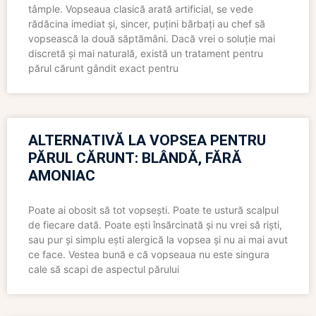
tâmple. Vopseaua clasică arată artificial, se vede
rădăcina imediat și, sincer, puțini bărbați au chef să
vopsească la două săptămâni. Dacă vrei o soluție mai
discretă și mai naturală, există un tratament pentru
părul cărunt gândit exact pentru
ALTERNATIVĂ LA VOPSEA PENTRU
PĂRUL CĂRUNT: BLÂNDĂ, FĂRĂ
AMONIAC
Poate ai obosit să tot vopsești. Poate te ustură scalpul
de fiecare dată. Poate ești însărcinată și nu vrei să riști,
sau pur și simplu ești alergică la vopsea și nu ai mai avut
ce face. Vestea bună e că vopseaua nu este singura
cale să scapi de aspectul părului