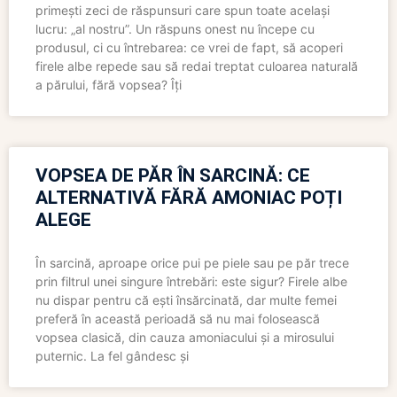
primești zeci de răspunsuri care spun toate același
lucru: „al nostru”. Un răspuns onest nu începe cu
produsul, ci cu întrebarea: ce vrei de fapt, să acoperi
firele albe repede sau să redai treptat culoarea naturală
a părului, fără vopsea? Îți
VOPSEA DE PĂR ÎN SARCINĂ: CE
ALTERNATIVĂ FĂRĂ AMONIAC POȚI
ALEGE
În sarcină, aproape orice pui pe piele sau pe păr trece
prin filtrul unei singure întrebări: este sigur? Firele albe
nu dispar pentru că ești însărcinată, dar multe femei
preferă în această perioadă să nu mai folosească
vopsea clasică, din cauza amoniacului și a mirosului
puternic. La fel gândesc și