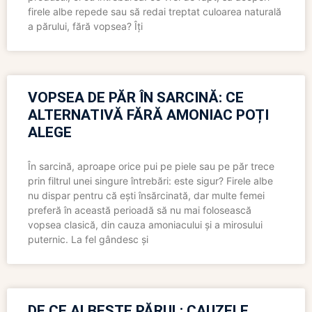
firele albe repede sau să redai treptat culoarea naturală
a părului, fără vopsea? Îți
VOPSEA DE PĂR ÎN SARCINĂ: CE
ALTERNATIVĂ FĂRĂ AMONIAC POȚI
ALEGE
În sarcină, aproape orice pui pe piele sau pe păr trece
prin filtrul unei singure întrebări: este sigur? Firele albe
nu dispar pentru că ești însărcinată, dar multe femei
preferă în această perioadă să nu mai folosească
vopsea clasică, din cauza amoniacului și a mirosului
puternic. La fel gândesc și
DE CE ALBEȘTE PĂRUL: CAUZELE