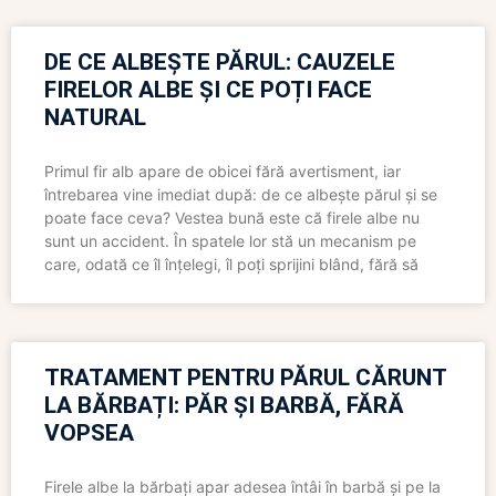
DE CE ALBEȘTE PĂRUL: CAUZELE
FIRELOR ALBE ȘI CE POȚI FACE
NATURAL
Primul fir alb apare de obicei fără avertisment, iar
întrebarea vine imediat după: de ce albește părul și se
poate face ceva? Vestea bună este că firele albe nu
sunt un accident. În spatele lor stă un mecanism pe
care, odată ce îl înțelegi, îl poți sprijini blând, fără să
TRATAMENT PENTRU PĂRUL CĂRUNT
LA BĂRBAȚI: PĂR ȘI BARBĂ, FĂRĂ
VOPSEA
Firele albe la bărbați apar adesea întâi în barbă și pe la