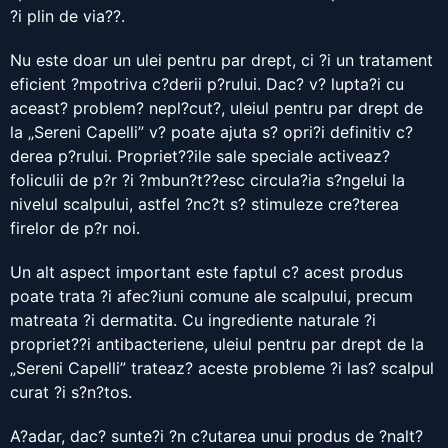
?i plin de via??.
Nu este doar un ulei pentru par drept, ci ?i un tratament
eficient ?mpotriva c?derii p?rului. Dac? v? lupta?i cu
aceast? problem? nepl?cut?, uleiul pentru par drept de
la „Sereni Capelli” v? poate ajuta s? opri?i definitiv c?
derea p?rului. Propriet??ile sale speciale activeaz?
foliculii de p?r ?i ?mbun?t??esc circula?ia s?ngelui la
nivelul scalpului, astfel ?nc?t s? stimuleze cre?terea
firelor de p?r noi.
Un alt aspect important este faptul c? acest produs
poate trata ?i afec?iuni comune ale scalpului, precum
matreata ?i dermatita. Cu ingrediente naturale ?i
propriet??i antibacteriene, uleiul pentru par drept de la
„Sereni Capelli” trateaz? aceste probleme ?i las? scalpul
curat ?i s?n?tos.
A?adar, dac? sunte?i ?n c?utarea unui produs de ?nalt?