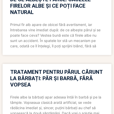
FIRELOR ALBE ȘI CE POȚI FACE
NATURAL
Primul fir alb apare de obicei fără avertisment, iar
întrebarea vine imediat după: de ce albește părul și se
poate face ceva? Vestea bună este că firele albe nu
sunt un accident. În spatele lor stă un mecanism pe
care, odată ce îl înțelegi, îl poți sprijini blând, fără să
TRATAMENT PENTRU PĂRUL CĂRUNT
LA BĂRBAȚI: PĂR ȘI BARBĂ, FĂRĂ
VOPSEA
Firele albe la bărbați apar adesea întâi în barbă și pe la
tâmple. Vopseaua clasică arată artificial, se vede
rădăcina imediat și, sincer, puțini bărbați au chef să
vopsească la două săptămâni. Dacă vrei o soluție mai