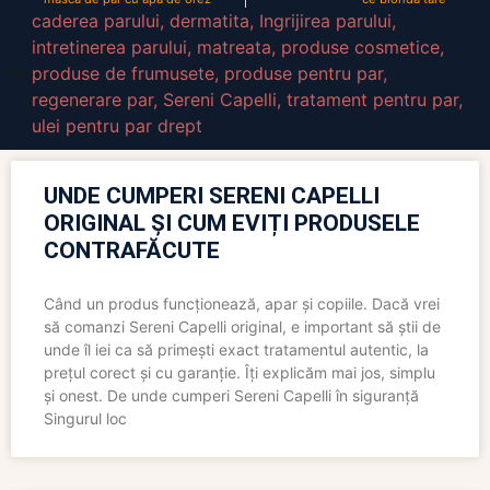
caderea parului
,
dermatita
,
Ingrijirea parului
,
intretinerea parului
,
matreata
,
produse cosmetice
,
produse de frumusete
,
produse pentru par
,
regenerare par
,
Sereni Capelli
,
tratament pentru par
,
ulei pentru par drept
UNDE CUMPERI SERENI CAPELLI
ORIGINAL ȘI CUM EVIȚI PRODUSELE
CONTRAFĂCUTE
Când un produs funcționează, apar și copiile. Dacă vrei
să comanzi Sereni Capelli original, e important să știi de
unde îl iei ca să primești exact tratamentul autentic, la
prețul corect și cu garanție. Îți explicăm mai jos, simplu
și onest. De unde cumperi Sereni Capelli în siguranță
Singurul loc