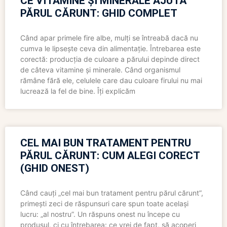
CE VITAMINE ȘI MINERALE AJUTĂ
PĂRUL CĂRUNT: GHID COMPLET
Când apar primele fire albe, mulți se întreabă dacă nu
cumva le lipsește ceva din alimentație. Întrebarea este
corectă: producția de culoare a părului depinde direct
de câteva vitamine și minerale. Când organismul
rămâne fără ele, celulele care dau culoare firului nu mai
lucrează la fel de bine. Îți explicăm
CEL MAI BUN TRATAMENT PENTRU
PĂRUL CĂRUNT: CUM ALEGI CORECT
(GHID ONEST)
Când cauți „cel mai bun tratament pentru părul cărunt”,
primești zeci de răspunsuri care spun toate același
lucru: „al nostru”. Un răspuns onest nu începe cu
produsul, ci cu întrebarea: ce vrei de fapt, să acoperi