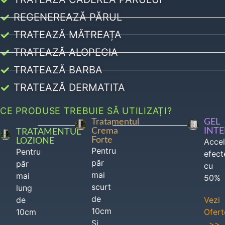
REGENEREAZĂ PĂRUL
TRATEAZĂ MĂTREAȚA
TRATEAZĂ ALOPECIA
TRATEAZĂ BARBA
TRATEAZĂ DERMATITA
CE PRODUSE TREBUIE SĂ UTILIZAȚI?
Tratamentul
GEL
Crema
INT
TRATAMENTUL
Forte
LOZIONE
Acce
Pentru
Pentru
efect
păr
păr
cu
mai
mai
50%
scurt
lung
de
de
Vezi
10cm
10cm
Ofert
Si
>>