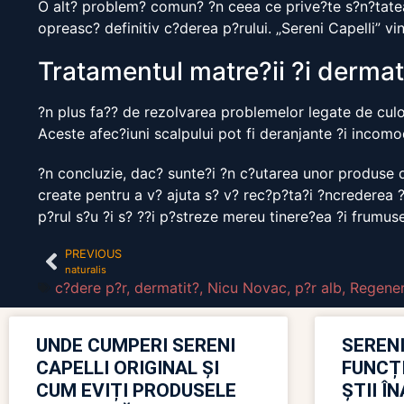
O alt? problem? comun? ?n ceea ce prive?te s?n?tatea 
opreasc? definitiv c?derea p?rului. „Sereni Capelli” v
Tratamentul matre?ii ?i dermati
?n plus fa?? de rezolvarea problemelor legate de culoar
Aceste afec?iuni scalpului pot fi deranjante ?i incomo
?n concluzie, dac? sunte?i ?n c?utarea unor produse d
create pentru a v? ajuta s? v? rec?p?ta?i ?ncrederea 
p?rul s?u ?i s? ??i p?streze mereu tinere?ea ?i frumuse
PREVIOUS
naturalis
c?dere p?r
,
dermatit?
,
Nicu Novac
,
p?r alb
,
Regener
UNDE CUMPERI SERENI
SERENI
CAPELLI ORIGINAL ȘI
FUNCȚ
CUM EVIȚI PRODUSELE
ȘTII Î