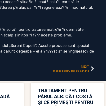
 aceast? situa?ie ?i caut? solu?ii care s? le
?derea p?rului, dar ?i ?l regenereaz? ?n mod natural.
?i solu?ii pentru tratarea matre?ii ?i dermatitei.
un scalp s?n?tos ?i f?r? aceste probleme.
ndul „Sereni Capelli”. Aceste produse sunt special
-a carunt degeaba – el a ?nv??at s? se ?ngrijeasc? de
NEXT
masca pentru par cu banana
TRATAMENT PENTRU
OADĂ
PĂRUL ALB: CÂT COSTĂ
ȘI CE PRIMEȘTI PENTRU