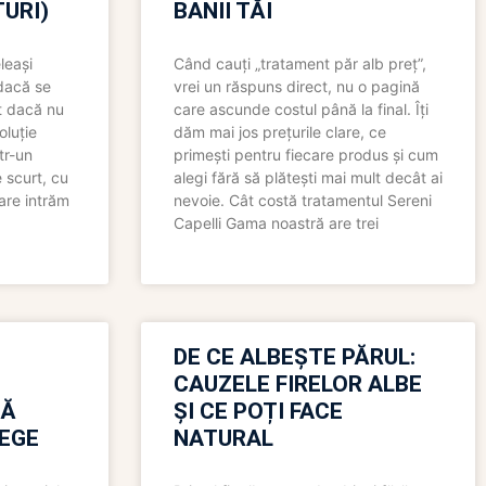
URI)
BANII TĂI
leași
Când cauți „tratament păr alb preț”,
 dacă se
vrei un răspuns direct, nu o pagină
t dacă nu
care ascunde costul până la final. Îți
oluție
dăm mai jos prețurile clare, ce
tr-un
primești pentru fiecare produs și cum
 scurt, cu
alegi fără să plătești mai mult decât ai
care intrăm
nevoie. Cât costă tratamentul Sereni
Capelli Gama noastră are trei
N
DE CE ALBEȘTE PĂRUL:
CAUZELE FIRELOR ALBE
RĂ
ȘI CE POȚI FACE
LEGE
NATURAL