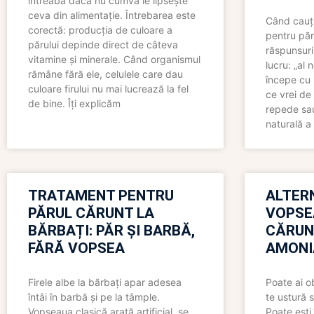
întreabă dacă nu cumva le lipsește
ceva din alimentație. Întrebarea este
Când cauți
corectă: producția de culoare a
pentru păr
părului depinde direct de câteva
răspunsuri
vitamine și minerale. Când organismul
lucru: „al
rămâne fără ele, celulele care dau
începe cu 
culoare firului nu mai lucrează la fel
ce vrei de 
de bine. Îți explicăm
repede sau
naturală a 
TRATAMENT PENTRU
ALTER
PĂRUL CĂRUNT LA
VOPSE
BĂRBAȚI: PĂR ȘI BARBĂ,
CĂRUN
FĂRĂ VOPSEA
AMONI
Firele albe la bărbați apar adesea
Poate ai o
întâi în barbă și pe la tâmple.
te ustură 
Vopseaua clasică arată artificial, se
Poate ești 