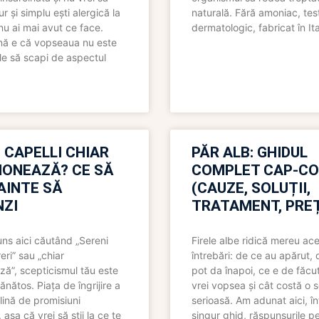
pur și simplu ești alergică la
naturală. Fără amoniac, tes
nu ai mai avut ce face.
dermatologic, fabricat în Ita
nă e că vopseaua nu este
le să scapi de aspectul
 CAPELLI CHIAR
PĂR ALB: GHIDUL
IONEAZĂ? CE SĂ
COMPLET CAP-C
NAINTE SĂ
(CAUZE, SOLUȚII,
ZI
TRATAMENT, PREȚ
uns aici căutând „Sereni
Firele albe ridică mereu ace
eri” sau „chiar
întrebări: de ce au apărut,
ză”, scepticismul tău este
pot da înapoi, ce e de făcu
ănătos. Piața de îngrijire a
vrei vopsea și cât costă o s
lină de promisiuni
serioasă. Am adunat aici, în
așa că vrei să știi la ce te
singur ghid, răspunsurile pe