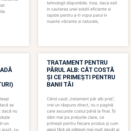
tehnologii disponibile. Insa, daca esti
tat
in cautarea unei solutii eficiente si
lia.
rapide pentru a-ti vopsi parul in
nuante vibrante si naturale,
TRATAMENT PENTRU
OADĂ
PĂRUL ALB: CÂT COSTĂ
ȘI CE PRIMEȘTI PENTRU
URI)
BANII TĂI
leași
Când cauți „tratament păr alb preț”,
 dacă se
vrei un răspuns direct, nu o pagină
t dacă nu
care ascunde costul până la final. Îți
oluție
dăm mai jos prețurile clare, ce
tr-un
primești pentru fiecare produs și cum
 scurt, cu
alegi fără să plătești mai mult decât ai