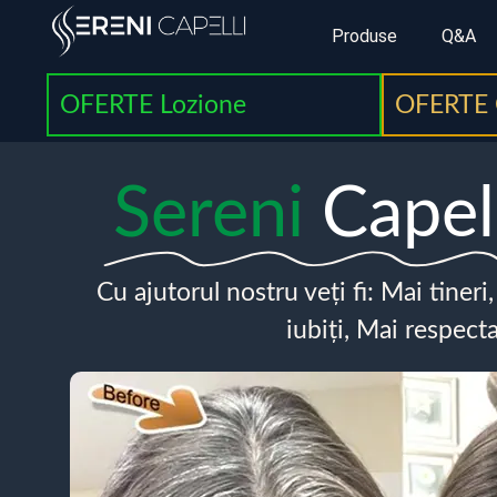
Produse
Q&A
OFERTE Lozione
OFERTE 
Sereni
Capel
Cu ajutorul nostru veți fi: Mai tineri
iubiți, Mai respecta