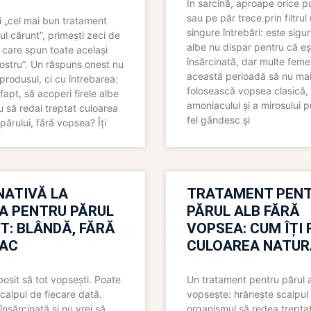
În sarcină, aproape orice pu
sau pe păr trece prin filtrul
 „cel mai bun tratament
singure întrebări: este sigur
ul cărunt”, primești zeci de
albe nu dispar pentru că eș
 care spun toate același
însărcinată, dar multe femei
 nostru”. Un răspuns onest nu
această perioadă să nu ma
produsul, ci cu întrebarea:
folosească vopsea clasică,
fapt, să acoperi firele albe
amoniacului și a mirosului p
 să redai treptat culoarea
fel gândesc și
părului, fără vopsea? Îți
NATIVĂ LA
TRATAMENT PEN
A PENTRU PĂRUL
PĂRUL ALB FĂRĂ
T: BLÂNDĂ, FĂRĂ
VOPSEA: CUM ÎȚI 
AC
CULOAREA NATUR
bosit să tot vopsești. Poate
Un tratament pentru părul 
scalpul de fiecare dată.
vopsește: hrănește scalpul 
însărcinată și nu vrei să
organismul să redea trepta