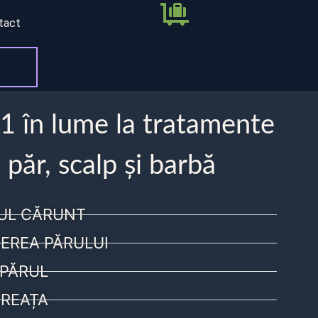
tact
 1 în lume la tratamente
 păr, scalp și barbă
UL CĂRUNT
EREA PĂRULUI
PĂRUL
REAȚA