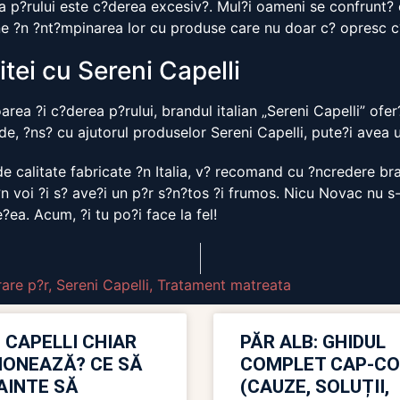
p?rului este c?derea excesiv?. Mul?i oameni se confrunt? cu
ine ?n ?nt?mpinarea lor cu produse care nu doar c? opresc c
tei cu Sereni Capelli
ea ?i c?derea p?rului, brandul italian „Sereni Capelli” ofer? 
de, ?ns? cu ajutorul produselor Sereni Capelli, pute?i avea 
e calitate fabricate ?n Italia, v? recomand cu ?ncredere bra
?n voi ?i s? ave?i un p?r s?n?tos ?i frumos. Nicu Novac nu s
?ea. Acum, ?i tu po?i face la fel!
are p?r
,
Sereni Capelli
,
Tratament matreata
 CAPELLI CHIAR
PĂR ALB: GHIDUL
IONEAZĂ? CE SĂ
COMPLET CAP-C
NAINTE SĂ
(CAUZE, SOLUȚII,