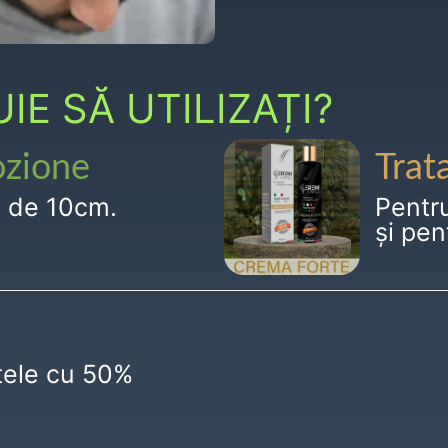
E SĂ UTILIZAȚI?
ozione
Trat
g de 10cm.
Pentr
și pen
ctele cu 50%