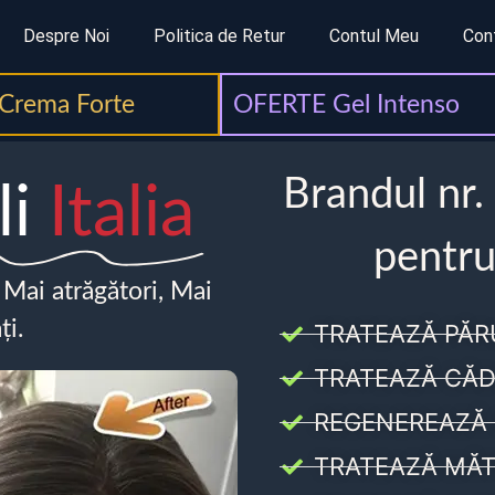
Despre Noi
Politica de Retur
Contul Meu
Con
Crema Forte
OFERTE Gel Intenso
Brandul nr.
li
Italia
pentru
, Mai atrăgători, Mai
ți.
TRATEAZĂ PĂR
TRATEAZĂ CĂD
REGENEREAZĂ 
TRATEAZĂ MĂT