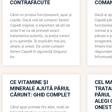
CONTRAFĂCUTE
COMAN
Când un produs funcționează, apar și
Dacă ai aj
copiile. Dacă vrei să comanzi Sereni
Capelli păr
Capelli original, e important să știi de
funcționea
unde îl iei ca să primești exact
normal și s
tratamentul autentic, la prețul corect
părului e p
și cu garanție. Îți explicăm mai jos,
exagerate, 
simplu și onest. De unde cumperi
înhami înai
Sereni Capelli în siguranță Singurul
răspundem 
loc
înfrumuseț
CE VITAMINE ȘI
CEL MA
MINERALE AJUTĂ PĂRUL
TRATA
CĂRUNT: GHID COMPLET
PĂRUL
ALEGI 
ONEST
Când apar primele fire albe, mulți se