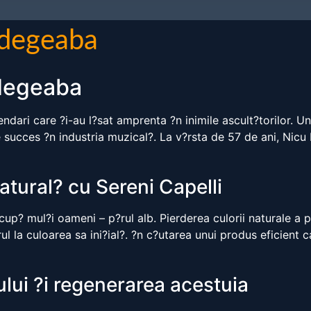
 degeaba
 degeaba
ndari care ?i-au l?sat amprenta ?n inimile ascult?torilor. Un
de succes ?n industria muzical?. La v?rsta de 57 de ani, Ni
atural? cu Sereni Capelli
up? mul?i oameni – p?rul alb. Pierderea culorii naturale a 
ul la culoarea sa ini?ial?. ?n c?utarea unui produs eficient
rului ?i regenerarea acestuia