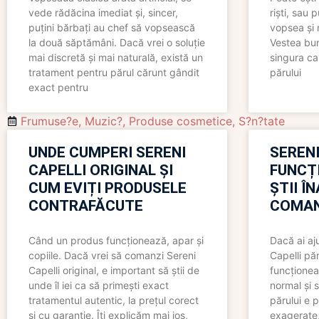
vede rădăcina imediat și, sincer,
riști, sau 
puțini bărbați au chef să vopsească
vopsea și 
la două săptămâni. Dacă vrei o soluție
Vestea bu
mai discretă și mai naturală, există un
singura ca
tratament pentru părul cărunt gândit
părului
exact pentru
Frumuse?e
,
Muzic?
,
Produse cosmetice
,
S?n?tate
UNDE CUMPERI SERENI
SERENI
CAPELLI ORIGINAL ȘI
FUNCȚ
CUM EVIȚI PRODUSELE
ȘTII Î
CONTRAFĂCUTE
COMAN
Când un produs funcționează, apar și
Dacă ai aj
copiile. Dacă vrei să comanzi Sereni
Capelli păr
Capelli original, e important să știi de
funcționea
unde îl iei ca să primești exact
normal și s
tratamentul autentic, la prețul corect
părului e p
și cu garanție. Îți explicăm mai jos,
exagerate, 