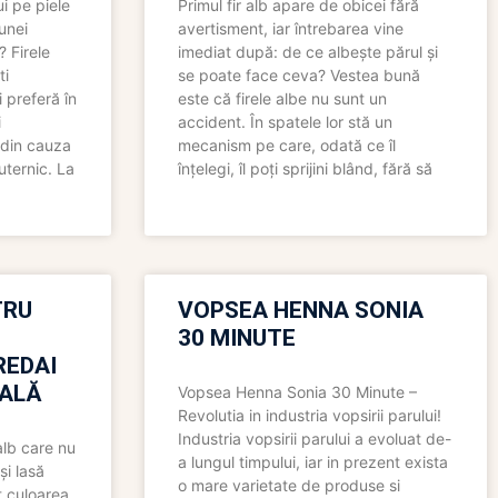
i pe piele
Primul fir alb apare de obicei fără
 unei
avertisment, iar întrebarea vine
? Firele
imediat după: de ce albește părul și
ti
se poate face ceva? Vestea bună
 preferă în
este că firele albe nu sunt un
i
accident. În spatele lor stă un
 din cauza
mecanism pe care, odată ce îl
uternic. La
înțelegi, îl poți sprijini blând, fără să
TRU
VOPSEA HENNA SONIA
30 MINUTE
REDAI
ALĂ
Vopsea Henna Sonia 30 Minute –
Revolutia in industria vopsirii parului!
Industria vopsirii parului a evoluat de-
alb care nu
a lungul timpului, iar in prezent exista
și lasă
o mare varietate de produse si
t culoarea