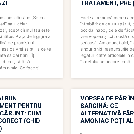
ZI
TRATAMENT, PREȚ
uns aici căutând „Sereni
Firele albe ridică mereu ace
eri” sau „chiar
întrebări: de ce au apărut,
ză”, scepticismul tău este
pot da înapoi, ce e de făcu
ănătos. Piața de îngrijire a
vrei vopsea și cât costă o s
lină de promisiuni
serioasă. Am adunat aici, în
așa că vrei să știi la ce te
singur ghid, răspunsurile pe
nte să dai banii. Îți
legături către articolele în 
direct, fără să
în detaliu pe fiecare temă.
ăm nimic. Ce face și
I BUN
VOPSEA DE PĂR Î
MENT PENTRU
SARCINĂ: CE
 CĂRUNT: CUM
ALTERNATIVĂ FĂ
CORECT (GHID
AMONIAC POȚI A
)