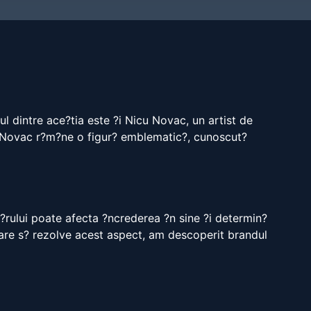
ul dintre ace?tia este ?i Nicu Novac, un artist de
cu Novac r?m?ne o figur? emblematic?, cunoscut?
p?rului poate afecta ?ncrederea ?n sine ?i determin?
 care s? rezolve acest aspect, am descoperit brandul