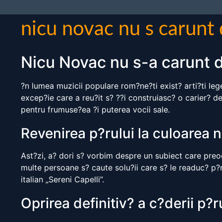
nicu novac nu s carunt
Nicu Novac nu s-a carunt
?n lumea muzicii populare rom?ne?ti exist? arti?ti lege
excep?ie care a reu?it s? ??i construiasc? o carier? 
pentru frumuse?ea ?i puterea vocii sale.
Revenirea p?rului la culoarea n
Ast?zi, a? dori s? vorbim despre un subiect care preoc
multe persoane s? caute solu?ii care s? le readuc? p?r
italian „Sereni Capelli”.
Oprirea definitiv? a c?derii p?