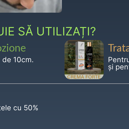
E SĂ UTILIZAȚI?
ozione
Trat
g de 10cm.
Pentr
și pen
ctele cu 50%