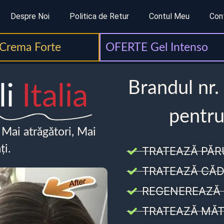
Despre Noi
Politica de Retur
Contul Meu
Con
Crema Forte
OFERTE Gel Intenso
Brandul nr.
li
Italia
pentru
, Mai atrăgători, Mai
ți.
TRATEAZĂ PĂR
TRATEAZĂ CĂD
REGENEREAZĂ 
TRATEAZĂ MĂT