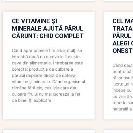
CE VITAMINE ȘI
CEL MA
MINERALE AJUTĂ PĂRUL
TRATA
CĂRUNT: GHID COMPLET
PĂRUL
ALEGI 
ONEST
Când apar primele fire albe, mulți se
întreabă dacă nu cumva le lipsește
ceva din alimentație. Întrebarea este
Când cauți
corectă: producția de culoare a
pentru păr
părului depinde direct de câteva
răspunsuri
vitamine și minerale. Când organismul
lucru: „al
rămâne fără ele, celulele care dau
începe cu 
culoare firului nu mai lucrează la fel
ce vrei de 
de bine. Îți explicăm
repede sau
naturală a 