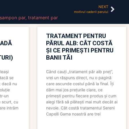
NEXT
motivul caderii parului
: sampon par
,
tratament par
TRATAMENT PENTRU
OADĂ
PĂRUL ALB: CÂT COSTĂ
ȘI CE PRIMEȘTI PENTRU
URI)
BANII TĂI
leași
Când cauți „tratament păr alb preț”,
 dacă se
vrei un răspuns direct, nu o pagină
t dacă nu
care ascunde costul până la final. Îți
oluție
dăm mai jos prețurile clare, ce
tr-un
primești pentru fiecare produs și cum
 scurt, cu
alegi fără să plătești mai mult decât ai
care intrăm
nevoie. Cât costă tratamentul Sereni
Capelli Gama noastră are trei