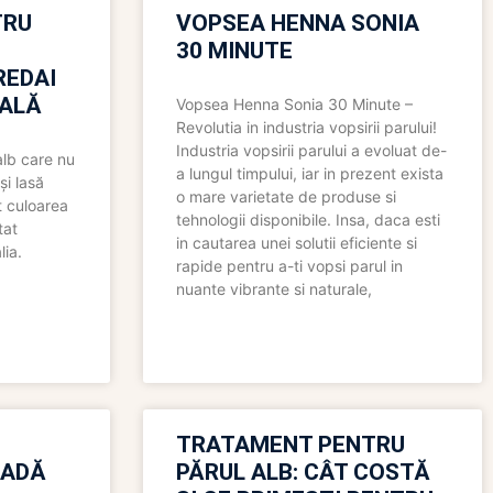
TRU
VOPSEA HENNA SONIA
30 MINUTE
REDAI
ALĂ
Vopsea Henna Sonia 30 Minute –
Revolutia in industria vopsirii parului!
Industria vopsirii parului a evoluat de-
alb care nu
a lungul timpului, iar in prezent exista
și lasă
o mare varietate de produse si
t culoarea
tehnologii disponibile. Insa, daca esti
tat
in cautarea unei solutii eficiente si
lia.
rapide pentru a-ti vopsi parul in
nuante vibrante si naturale,
TRATAMENT PENTRU
OADĂ
PĂRUL ALB: CÂT COSTĂ