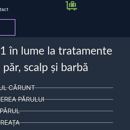
tact
 1 în lume la tratamente
 păr, scalp și barbă
UL CĂRUNT
EREA PĂRULUI
PĂRUL
REAȚA