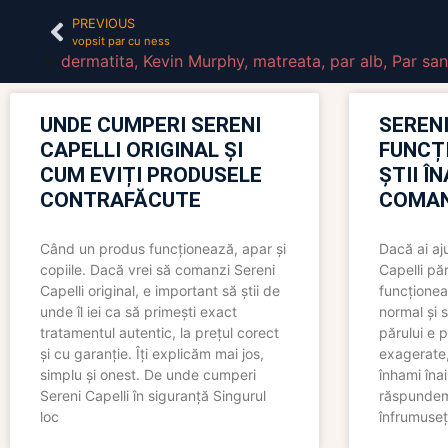
PREVIOUS
vopsit par cu ness
dermatita
,
Kevin Murphy
,
matreata
,
par alb
,
Par sa
UNDE CUMPERI SERENI
SERENI
CAPELLI ORIGINAL ȘI
FUNCȚ
CUM EVIȚI PRODUSELE
ȘTII Î
CONTRAFĂCUTE
COMAN
Când un produs funcționează, apar și
Dacă ai aj
copiile. Dacă vrei să comanzi Sereni
Capelli păr
Capelli original, e important să știi de
funcționea
unde îl iei ca să primești exact
normal și s
tratamentul autentic, la prețul corect
părului e p
și cu garanție. Îți explicăm mai jos,
exagerate, 
simplu și onest. De unde cumperi
înhami înai
Sereni Capelli în siguranță Singurul
răspundem 
loc
înfrumuseț