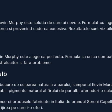
evin Murphy este solutia de care ai nevoie. Formulat cu ing
terea si prevenind caderea excesiva. Rezultatele sunt vizibile
in Murphy este alegerea perfecta. Formula sa unica combate
stralucitor si fara probleme.
alb
bucure de culoarea naturala a parului, samponul Kevin Murphy
ili pigmentul natural al firului de par alb, oferindu-i o cul
 incerci produsele fabricate in Italia de brandul Sereni Cape
ijirea pe care i-o oferi.