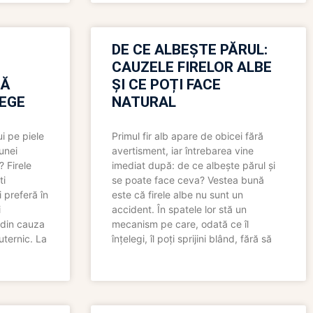
N
DE CE ALBEȘTE PĂRUL:
CAUZELE FIRELOR ALBE
RĂ
ȘI CE POȚI FACE
LEGE
NATURAL
i pe piele
Primul fir alb apare de obicei fără
 unei
avertisment, iar întrebarea vine
? Firele
imediat după: de ce albește părul și
ti
se poate face ceva? Vestea bună
 preferă în
este că firele albe nu sunt un
i
accident. În spatele lor stă un
 din cauza
mecanism pe care, odată ce îl
uternic. La
înțelegi, îl poți sprijini blând, fără să