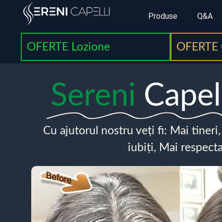
Produse
Q&A
OFERTE Lozione
OFERTE 
Sereni
Capel
Cu ajutorul nostru veți fi: Mai tineri
iubiți, Mai respecta