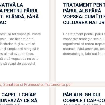
NATIVĂ LA
TRATAMENT PEN
A PENTRU PĂRUL
PĂRUL ALB FĂRĂ
T: BLÂNDĂ, FĂRĂ
VOPSEA: CUM ÎȚI 
AC
CULOAREA NATUR
bosit să tot vopsești. Poate
Un tratament pentru părul 
scalpul de fiecare dată.
vopsește: hrănește scalpul 
însărcinată și nu vrei să
organismul să redea trepta
pur și simplu ești alergică la
naturală. Fără amoniac, tes
nu ai mai avut ce face.
dermatologic, fabricat în Ita
nă e că vopseaua nu este
le să scapi de aspectul
e
,
Sanatate si Frumusete
,
Tratamente par
 CAPELLI CHIAR
PĂR ALB: GHIDUL
IONEAZĂ? CE SĂ
COMPLET CAP-C