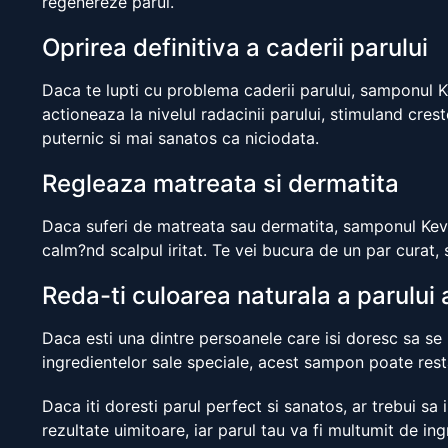
regenereze parul.
Oprirea definitiva a caderii parului
Daca te lupti cu problema caderii parului, samponul K
actioneaza la nivelul radacinii parului, stimuland cres
puternic si mai sanatos ca niciodata.
Regleaza matreata si dermatita
Daca suferi de matreata sau dermatita, samponul Kev
calm?nd scalpul iritat. Te vei bucura de un par curat, 
Reda-ti culoarea naturala a parului 
Daca esti una dintre persoanele care isi doresc sa se 
ingredientelor sale speciale, acest sampon poate restab
Daca iti doresti parul perfect si sanatos, ar trebui sa
rezultate uimitoare, iar parul tau va fi multumit de ingr