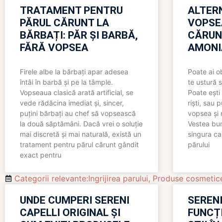
TRATAMENT PENTRU
ALTER
PĂRUL CĂRUNT LA
VOPSE
BĂRBAȚI: PĂR ȘI BARBĂ,
CĂRUN
FĂRĂ VOPSEA
AMONI
Firele albe la bărbați apar adesea
Poate ai o
întâi în barbă și pe la tâmple.
te ustură 
Vopseaua clasică arată artificial, se
Poate ești 
vede rădăcina imediat și, sincer,
riști, sau 
puțini bărbați au chef să vopsească
vopsea și 
la două săptămâni. Dacă vrei o soluție
Vestea bu
mai discretă și mai naturală, există un
singura ca
tratament pentru părul cărunt gândit
părului
exact pentru
Categorii relevante:Ingrijirea parului
,
Produse cosmetic
UNDE CUMPERI SERENI
SERENI
CAPELLI ORIGINAL ȘI
FUNCȚ