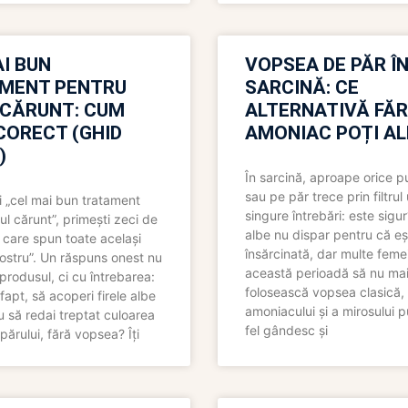
I BUN
VOPSEA DE PĂR Î
MENT PENTRU
SARCINĂ: CE
 CĂRUNT: CUM
ALTERNATIVĂ FĂ
CORECT (GHID
AMONIAC POȚI A
)
În sarcină, aproape orice pu
sau pe păr trece prin filtrul
 „cel mai bun tratament
singure întrebări: este sigur
ul cărunt”, primești zeci de
albe nu dispar pentru că eș
 care spun toate același
însărcinată, dar multe femei
 nostru”. Un răspuns onest nu
această perioadă să nu ma
produsul, ci cu întrebarea:
folosească vopsea clasică,
fapt, să acoperi firele albe
amoniacului și a mirosului p
 să redai treptat culoarea
fel gândesc și
părului, fără vopsea? Îți