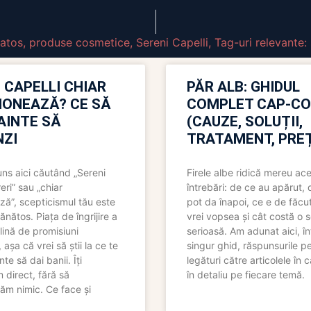
natos
,
produse cosmetice
,
Sereni Capelli
,
Tag-uri relevante
 CAPELLI CHIAR
PĂR ALB: GHIDUL
IONEAZĂ? CE SĂ
COMPLET CAP-C
NAINTE SĂ
(CAUZE, SOLUȚII,
ZI
TRATAMENT, PREȚ
uns aici căutând „Sereni
Firele albe ridică mereu ace
eri” sau „chiar
întrebări: de ce au apărut,
ză”, scepticismul tău este
pot da înapoi, ce e de făcu
ănătos. Piața de îngrijire a
vrei vopsea și cât costă o s
lină de promisiuni
serioasă. Am adunat aici, în
așa că vrei să știi la ce te
singur ghid, răspunsurile pe
nte să dai banii. Îți
legături către articolele în 
direct, fără să
în detaliu pe fiecare temă.
ăm nimic. Ce face și