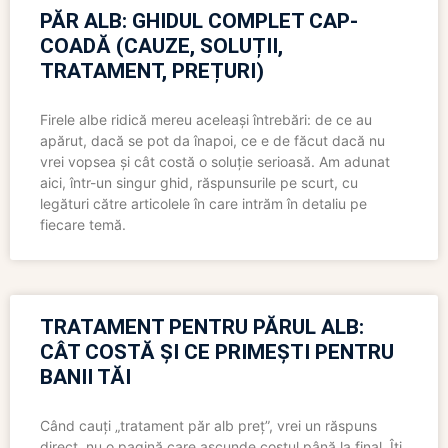
PĂR ALB: GHIDUL COMPLET CAP-
COADĂ (CAUZE, SOLUȚII,
TRATAMENT, PREȚURI)
Firele albe ridică mereu aceleași întrebări: de ce au
apărut, dacă se pot da înapoi, ce e de făcut dacă nu
vrei vopsea și cât costă o soluție serioasă. Am adunat
aici, într-un singur ghid, răspunsurile pe scurt, cu
legături către articolele în care intrăm în detaliu pe
fiecare temă.
TRATAMENT PENTRU PĂRUL ALB:
CÂT COSTĂ ȘI CE PRIMEȘTI PENTRU
BANII TĂI
Când cauți „tratament păr alb preț”, vrei un răspuns
direct, nu o pagină care ascunde costul până la final. Îți