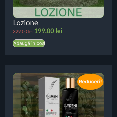
Lozione
199.00
lei
329.00
lei
Adaugă în coș
Reduceri!