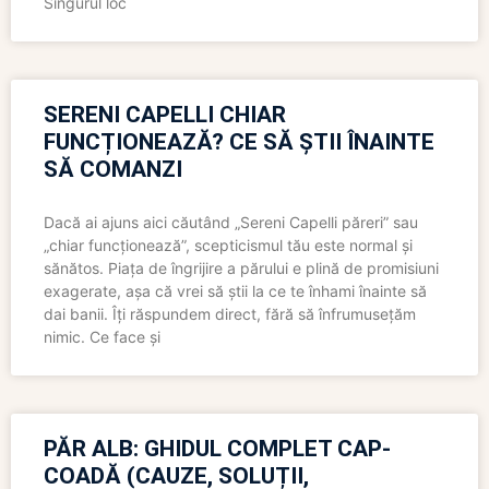
Singurul loc
SERENI CAPELLI CHIAR
FUNCȚIONEAZĂ? CE SĂ ȘTII ÎNAINTE
SĂ COMANZI
Dacă ai ajuns aici căutând „Sereni Capelli păreri” sau
„chiar funcționează”, scepticismul tău este normal și
sănătos. Piața de îngrijire a părului e plină de promisiuni
exagerate, așa că vrei să știi la ce te înhami înainte să
dai banii. Îți răspundem direct, fără să înfrumusețăm
nimic. Ce face și
PĂR ALB: GHIDUL COMPLET CAP-
COADĂ (CAUZE, SOLUȚII,