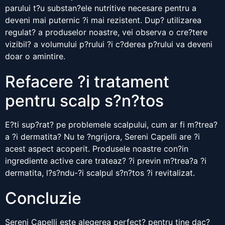
parului t?u substan?ele nutritive necesare pentru a
deveni mai puternic ?i mai rezistent. Dup? utilizarea
regulat? a produselor noastre, vei observa o cre?tere
vizibil? a volumului p?rului ?i c?derea p?rului va deveni
doar o amintire.
Refacere ?i tratament
pentru scalp s?n?tos
E?ti sup?rat? pe problemele scalpului, cum ar fi m?trea?
a ?i dermatita? Nu te ?ngrijora, Sereni Capelli are ?i
acest aspect acoperit. Produsele noastre con?in
ingrediente active care trateaz? ?i previn m?trea?a ?i
dermatita, l?s?ndu-?i scalpul s?n?tos ?i revitalizat.
Concluzie
Sereni Capelli este alegerea perfect? pentru tine dac?