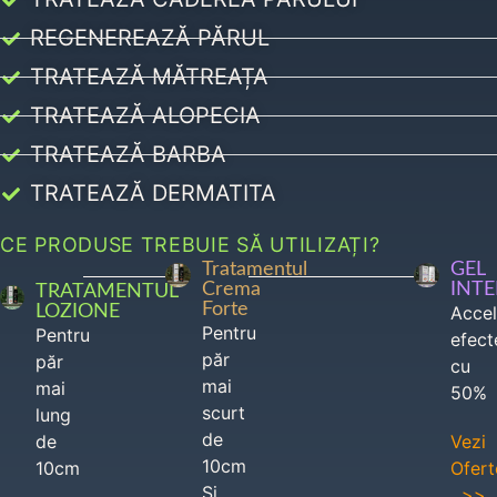
REGENEREAZĂ PĂRUL
TRATEAZĂ MĂTREAȚA
TRATEAZĂ ALOPECIA
TRATEAZĂ BARBA
TRATEAZĂ DERMATITA
CE PRODUSE TREBUIE SĂ UTILIZAȚI?
Tratamentul
GEL
Crema
INT
TRATAMENTUL
Forte
LOZIONE
Acce
Pentru
Pentru
efect
păr
păr
cu
mai
mai
50%
scurt
lung
de
de
Vezi
10cm
10cm
Ofert
Si
>>