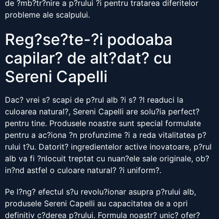
de ?mb?tr?nire a p?rului ?i pentru tratarea diferitelor
probleme ale scalpului.
Reg?se?te-?i podoaba
capilar? de alt?dat? cu
Sereni Capelli
Dac? vrei s? scapi de p?rul alb ?i s? ?l readuci la
culoarea natural?, Sereni Capelli are solu?ia perfect?
pentru tine. Produsele noastre sunt special formulate
pentru a ac?iona ?n profunzime ?i a reda vitalitatea p?
rului t?u. Datorit? ingredientelor active inovatoare, p?rul
alb va fi ?nlocuit treptat cu nuan?ele sale originale, ob?
in?nd astfel o culoare natural? ?i uniform?.
Pe l?ng? efectul s?u revolu?ionar asupra p?rului alb,
produsele Sereni Capelli au capacitatea de a opri
definitiv c?derea p?rului. Formula noastr? unic? ofer?