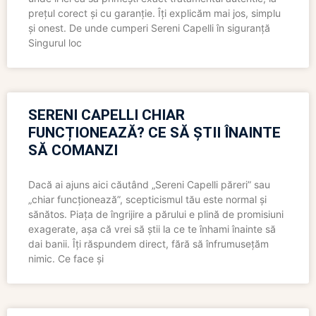
prețul corect și cu garanție. Îți explicăm mai jos, simplu
și onest. De unde cumperi Sereni Capelli în siguranță
Singurul loc
SERENI CAPELLI CHIAR
FUNCȚIONEAZĂ? CE SĂ ȘTII ÎNAINTE
SĂ COMANZI
Dacă ai ajuns aici căutând „Sereni Capelli păreri” sau
„chiar funcționează”, scepticismul tău este normal și
sănătos. Piața de îngrijire a părului e plină de promisiuni
exagerate, așa că vrei să știi la ce te înhami înainte să
dai banii. Îți răspundem direct, fără să înfrumusețăm
nimic. Ce face și