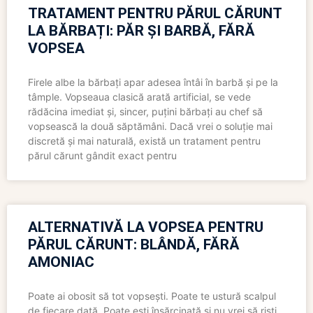
TRATAMENT PENTRU PĂRUL CĂRUNT
LA BĂRBAȚI: PĂR ȘI BARBĂ, FĂRĂ
VOPSEA
Firele albe la bărbați apar adesea întâi în barbă și pe la
tâmple. Vopseaua clasică arată artificial, se vede
rădăcina imediat și, sincer, puțini bărbați au chef să
vopsească la două săptămâni. Dacă vrei o soluție mai
discretă și mai naturală, există un tratament pentru
părul cărunt gândit exact pentru
ALTERNATIVĂ LA VOPSEA PENTRU
PĂRUL CĂRUNT: BLÂNDĂ, FĂRĂ
AMONIAC
Poate ai obosit să tot vopsești. Poate te ustură scalpul
de fiecare dată. Poate ești însărcinată și nu vrei să riști,