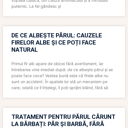
vopsea clasică, din cauza amoniacului și a mirosului
puternic. La fel gândesc și
DE CE ALBEȘTE PĂRUL: CAUZELE
FIRELOR ALBE ȘI CE POȚI FACE
NATURAL
Primul fir alb apare de obicei fără avertisment, iar
întrebarea vine imediat după: de ce albește părul și se
poate face ceva? Vestea bună este că firele albe nu
sunt un accident. În spatele lor stă un mecanism pe
care, odată ce îl înțelegi, îl poți sprijini blând, fără să
TRATAMENT PENTRU PĂRUL CĂRUNT
LA BĂRBAȚI: PĂR ȘI BARBĂ, FĂRĂ