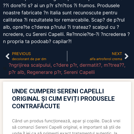
??i dore?ti s? ai un p?r s?n?tos ?i frumos. Produsele
noastre fabricate ?n Italia sunt recunoscute pentru
calitatea ?i rezultatele lor remarcabile. Scap? de p?rul
alb, opre?te c?derea p?rului ?i trateaz? scalpul cu ?
ncredere, cu Sereni Capelli. Re?nnoie?te-?i ?ncrederea ?
n propria ta podoab? capilar?!
PREVIOUS
NEXT
decolorant de par dm
alfa artroferol crema
?ngrijirea scalpului
,
c?dere p?r
,
dermatit?
,
m?trea??
,
p?r alb
,
Regenerare p?r
,
Sereni Capelli
UNDE CUMPERI SERENI CAPELLI
ORIGINAL ȘI CUM EVIȚI PRODUSELE
CONTRAFĂCUTE
Când un produs funcționează, apar și copiile. Dacă vrei
să comanzi Sereni Capelli original, e important să știi de
unde îl iei ca să primești exact tratamentul autentic, la