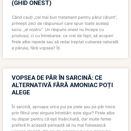
(GHID ONEST)
Când cauți „cel mai bun tratament pentru părul cărunt”,
primești zeci de răspunsuri care spun toate același
lucru: „al nostru”. Un răspuns onest nu începe cu
produsul, ci cu întrebarea: ce vrei de fapt, să acoperi
firele albe repede sau să redai treptat culoarea naturală
a părului, fără vopsea? Îți
VOPSEA DE PĂR ÎN SARCINĂ: CE
ALTERNATIVĂ FĂRĂ AMONIAC POȚI
ALEGE
În sarcină, aproape orice pui pe piele sau pe păr trece
prin filtrul unei singure întrebări: este sigur? Firele albe
nu dispar pentru că ești însărcinată, dar multe femei
preferă în această perioadă să nu mai folosească