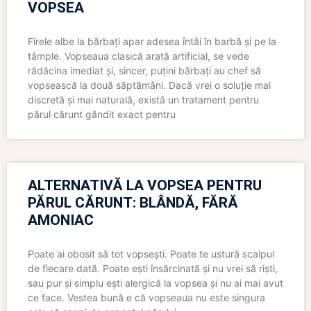
VOPSEA
Firele albe la bărbați apar adesea întâi în barbă și pe la
tâmple. Vopseaua clasică arată artificial, se vede
rădăcina imediat și, sincer, puțini bărbați au chef să
vopsească la două săptămâni. Dacă vrei o soluție mai
discretă și mai naturală, există un tratament pentru
părul cărunt gândit exact pentru
ALTERNATIVĂ LA VOPSEA PENTRU
PĂRUL CĂRUNT: BLÂNDĂ, FĂRĂ
AMONIAC
Poate ai obosit să tot vopsești. Poate te ustură scalpul
de fiecare dată. Poate ești însărcinată și nu vrei să riști,
sau pur și simplu ești alergică la vopsea și nu ai mai avut
ce face. Vestea bună e că vopseaua nu este singura