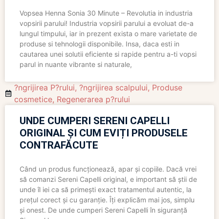
Vopsea Henna Sonia 30 Minute – Revolutia in industria
vopsirii parului! Industria vopsirii parului a evoluat de-a
lungul timpului, iar in prezent exista o mare varietate de
produse si tehnologii disponibile. Insa, daca esti in
cautarea unei solutii eficiente si rapide pentru a-ti vopsi
parul in nuante vibrante si naturale,
?ngrijirea P?rului
,
?ngrijirea scalpului
,
Produse
cosmetice
,
Regenerarea p?rului
UNDE CUMPERI SERENI CAPELLI
ORIGINAL ȘI CUM EVIȚI PRODUSELE
CONTRAFĂCUTE
Când un produs funcționează, apar și copiile. Dacă vrei
să comanzi Sereni Capelli original, e important să știi de
unde îl iei ca să primești exact tratamentul autentic, la
prețul corect și cu garanție. Îți explicăm mai jos, simplu
și onest. De unde cumperi Sereni Capelli în siguranță