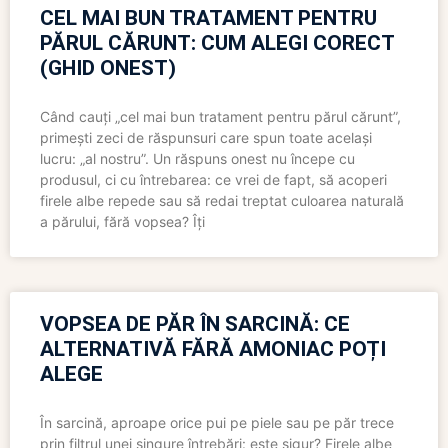
CEL MAI BUN TRATAMENT PENTRU
PĂRUL CĂRUNT: CUM ALEGI CORECT
(GHID ONEST)
Când cauți „cel mai bun tratament pentru părul cărunt”,
primești zeci de răspunsuri care spun toate același
lucru: „al nostru”. Un răspuns onest nu începe cu
produsul, ci cu întrebarea: ce vrei de fapt, să acoperi
firele albe repede sau să redai treptat culoarea naturală
a părului, fără vopsea? Îți
VOPSEA DE PĂR ÎN SARCINĂ: CE
ALTERNATIVĂ FĂRĂ AMONIAC POȚI
ALEGE
În sarcină, aproape orice pui pe piele sau pe păr trece
prin filtrul unei singure întrebări: este sigur? Firele albe