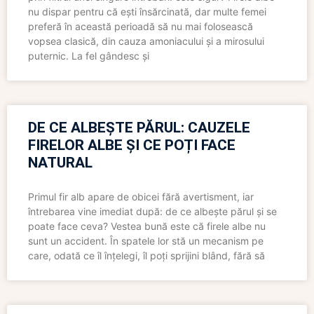
nu dispar pentru că ești însărcinată, dar multe femei
preferă în această perioadă să nu mai folosească
vopsea clasică, din cauza amoniacului și a mirosului
puternic. La fel gândesc și
DE CE ALBEȘTE PĂRUL: CAUZELE
FIRELOR ALBE ȘI CE POȚI FACE
NATURAL
Primul fir alb apare de obicei fără avertisment, iar
întrebarea vine imediat după: de ce albește părul și se
poate face ceva? Vestea bună este că firele albe nu
sunt un accident. În spatele lor stă un mecanism pe
care, odată ce îl înțelegi, îl poți sprijini blând, fără să