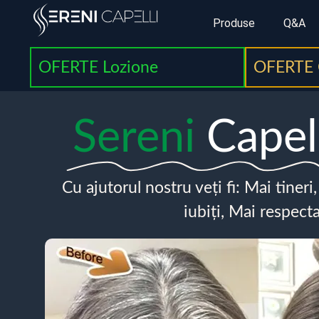
Produse
Q&A
OFERTE Lozione
OFERTE 
Sereni
Capel
Cu ajutorul nostru veți fi: Mai tineri
iubiți, Mai respecta