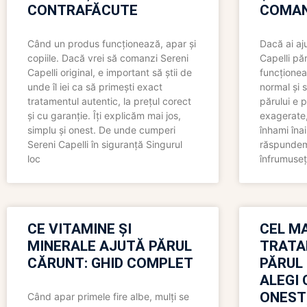
CONTRAFĂCUTE
COMAN
Când un produs funcționează, apar și
Dacă ai aj
copiile. Dacă vrei să comanzi Sereni
Capelli păr
Capelli original, e important să știi de
funcționea
unde îl iei ca să primești exact
normal și s
tratamentul autentic, la prețul corect
părului e p
și cu garanție. Îți explicăm mai jos,
exagerate, 
simplu și onest. De unde cumperi
înhami înai
Sereni Capelli în siguranță Singurul
răspundem 
loc
înfrumuseț
CE VITAMINE ȘI
CEL MA
MINERALE AJUTĂ PĂRUL
TRATA
CĂRUNT: GHID COMPLET
PĂRUL
ALEGI 
ONEST
Când apar primele fire albe, mulți se