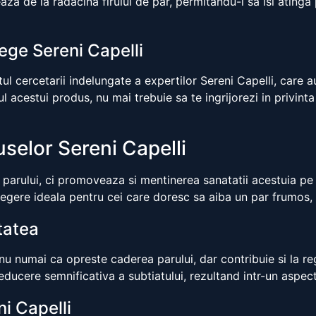
za de la radacina firului de par, permitandu-i sa isi atinga
ege Sereni Capelli
l cercetarii indelungate a expertilor Sereni Capelli, care au
l acestui produs, nu mai trebuie sa te ingrijorezi in privinta
uselor Sereni Capelli
parului, ci promoveaza si mentinerea sanatatii acestuia pe t
egere ideala pentru cei care doresc sa aiba un par frumos, s
itatea
 numai ca opreste caderea parului, dar contribuie si la rege
educere semnificativa a subtiatului, rezultand intr-un aspect 
i Capelli