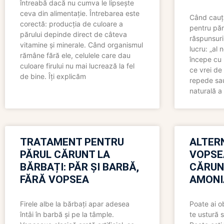
întreabă dacă nu cumva le lipsește
ceva din alimentație. Întrebarea este
Când cauți
corectă: producția de culoare a
pentru păr
părului depinde direct de câteva
răspunsuri
vitamine și minerale. Când organismul
lucru: „al
rămâne fără ele, celulele care dau
începe cu 
culoare firului nu mai lucrează la fel
ce vrei de 
de bine. Îți explicăm
repede sau
naturală a 
TRATAMENT PENTRU
ALTER
PĂRUL CĂRUNT LA
VOPSE
BĂRBAȚI: PĂR ȘI BARBĂ,
CĂRUN
FĂRĂ VOPSEA
AMONI
Firele albe la bărbați apar adesea
Poate ai o
întâi în barbă și pe la tâmple.
te ustură 