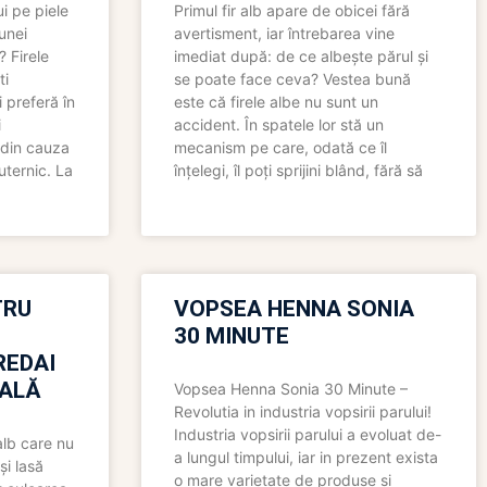
i pe piele
Primul fir alb apare de obicei fără
 unei
avertisment, iar întrebarea vine
? Firele
imediat după: de ce albește părul și
ti
se poate face ceva? Vestea bună
 preferă în
este că firele albe nu sunt un
i
accident. În spatele lor stă un
 din cauza
mecanism pe care, odată ce îl
uternic. La
înțelegi, îl poți sprijini blând, fără să
TRU
VOPSEA HENNA SONIA
30 MINUTE
REDAI
ALĂ
Vopsea Henna Sonia 30 Minute –
Revolutia in industria vopsirii parului!
Industria vopsirii parului a evoluat de-
alb care nu
a lungul timpului, iar in prezent exista
și lasă
o mare varietate de produse si