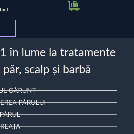
tact
 1 în lume la tratamente
 păr, scalp și barbă
UL CĂRUNT
EREA PĂRULUI
PĂRUL
REAȚA