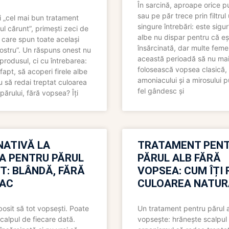
În sarcină, aproape orice pu
sau pe păr trece prin filtrul
 „cel mai bun tratament
singure întrebări: este sigur
ul cărunt”, primești zeci de
albe nu dispar pentru că eș
 care spun toate același
însărcinată, dar multe femei
 nostru”. Un răspuns onest nu
această perioadă să nu ma
produsul, ci cu întrebarea:
folosească vopsea clasică,
fapt, să acoperi firele albe
amoniacului și a mirosului p
 să redai treptat culoarea
fel gândesc și
părului, fără vopsea? Îți
NATIVĂ LA
TRATAMENT PEN
A PENTRU PĂRUL
PĂRUL ALB FĂRĂ
T: BLÂNDĂ, FĂRĂ
VOPSEA: CUM ÎȚI 
AC
CULOAREA NATUR
bosit să tot vopsești. Poate
Un tratament pentru părul 
scalpul de fiecare dată.
vopsește: hrănește scalpul 