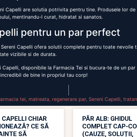
i Capelli are solutia potrivita pentru tine. Produsele lor de
pului, mentinandu-l curat, hidratat si sanatos.
elli pentru un par perfect
Sereni Capelli ofera solutii complete pentru toate nevoile ta
tate vizibile si de durata.
Capelli, disponibile la Farmacia Tei si bucura-te de un par
 incredibil de bine in propriul tau corp!
farmacia tei
,
matreata
,
regenerare par
,
Sereni Capelli
,
trata
 CAPELLI CHIAR
PĂR ALB: GHIDUL
IONEAZĂ? CE SĂ
COMPLET CAP-C
NAINTE SĂ
(CAUZE, SOLUȚII,