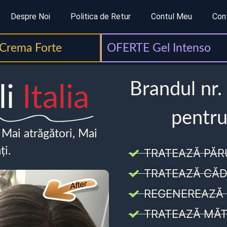
Despre Noi
Politica de Retur
Contul Meu
Con
Crema Forte
OFERTE Gel Intenso
Brandul nr.
li
Italia
pentru
, Mai atrăgători, Mai
ți.
TRATEAZĂ PĂR
TRATEAZĂ CĂD
REGENEREAZĂ 
TRATEAZĂ MĂT