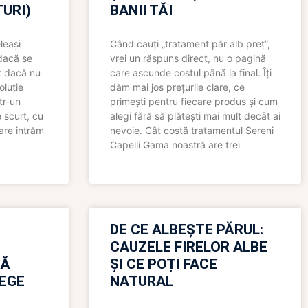
URI)
BANII TĂI
leași
Când cauți „tratament păr alb preț”,
 dacă se
vrei un răspuns direct, nu o pagină
t dacă nu
care ascunde costul până la final. Îți
oluție
dăm mai jos prețurile clare, ce
tr-un
primești pentru fiecare produs și cum
 scurt, cu
alegi fără să plătești mai mult decât ai
care intrăm
nevoie. Cât costă tratamentul Sereni
Capelli Gama noastră are trei
N
DE CE ALBEȘTE PĂRUL:
CAUZELE FIRELOR ALBE
RĂ
ȘI CE POȚI FACE
LEGE
NATURAL