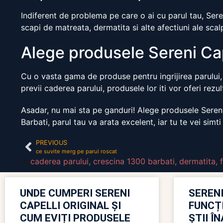
Indiferent de problema pe care o ai cu parul tau, Seren
scapi de matreata, dermatita si alte afectiuni ale scal
Alege produsele Sereni Cap
Cu o vasta gama de produse pentru ingrijirea parului, 
previi caderea parului, produsele lor iti vor oferi rezul
Asadar, nu mai sta pe ganduri! Alege produsele Sereni 
Barbati, parul tau va arata excelent, iar tu te vei simti
PREVIOUS
ce suvite merg pe parul roscat
caderea parului
,
crescina 1300 barbati
,
dermatita
,
UNDE CUMPERI SERENI
SERENI
CAPELLI ORIGINAL ȘI
FUNCȚ
CUM EVIȚI PRODUSELE
ȘTII Î