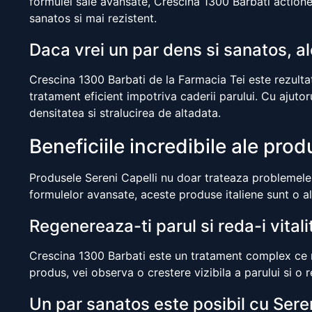
formulei sale avansate, Crescina 1300 Barbati actionea
sanatos si mai rezistent.
Daca vrei un par dens si sanatos, al
Crescina 1300 Barbati de la Farmacia Tei este rezultatu
tratament eficient impotriva caderii parului. Cu ajutoru
densitatea si stralucirea de altadata.
Beneficiile incredibile ale prod
Produsele Sereni Capelli nu doar trateaza problemele 
formulelor avansate, aceste produse italiene sunt o al
Regenereaza-ti parul si reda-i vital
Crescina 1300 Barbati este un tratament complex ce nu
produs, vei observa o crestere vizibila a parului si o r
Un par sanatos este posibil cu Seren