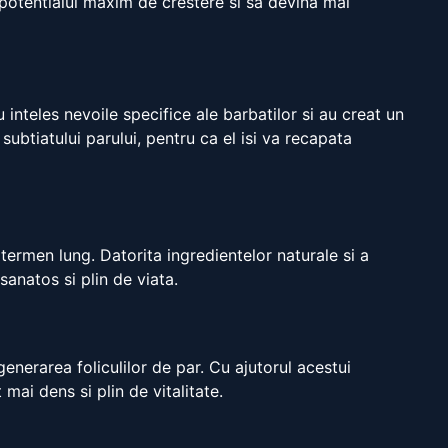
 potentialul maxim de crestere si sa devina mai
 inteles nevoile specifice ale barbatilor si au creat un
 subtiatului parului, pentru ca el isi va recapata
ermen lung. Datorita ingredientelor naturale si a
anatos si plin de viata.
nerarea foliculilor de par. Cu ajutorul acestui
mai dens si plin de vitalitate.