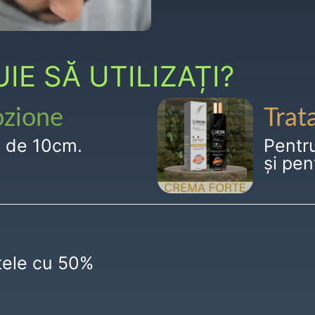
E SĂ UTILIZAȚI?
ozione
Trat
g de 10cm.
Pentr
și pen
ctele cu 50%