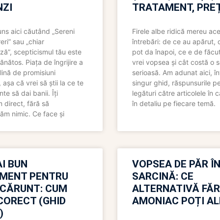
ZI
TRATAMENT, PREȚ
uns aici căutând „Sereni
Firele albe ridică mereu ace
eri” sau „chiar
întrebări: de ce au apărut,
ză”, scepticismul tău este
pot da înapoi, ce e de făcu
ănătos. Piața de îngrijire a
vrei vopsea și cât costă o s
lină de promisiuni
serioasă. Am adunat aici, în
așa că vrei să știi la ce te
singur ghid, răspunsurile pe
nte să dai banii. Îți
legături către articolele în 
direct, fără să
în detaliu pe fiecare temă.
ăm nimic. Ce face și
I BUN
VOPSEA DE PĂR Î
MENT PENTRU
SARCINĂ: CE
 CĂRUNT: CUM
ALTERNATIVĂ FĂ
CORECT (GHID
AMONIAC POȚI A
)