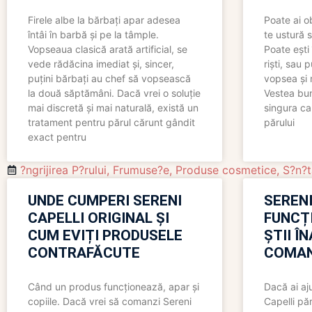
Firele albe la bărbați apar adesea
Poate ai o
întâi în barbă și pe la tâmple.
te ustură 
Vopseaua clasică arată artificial, se
Poate ești 
vede rădăcina imediat și, sincer,
riști, sau 
puțini bărbați au chef să vopsească
vopsea și 
la două săptămâni. Dacă vrei o soluție
Vestea bu
mai discretă și mai naturală, există un
singura ca
tratament pentru părul cărunt gândit
părului
exact pentru
?ngrijirea P?rului
,
Frumuse?e
,
Produse cosmetice
,
S?n?t
UNDE CUMPERI SERENI
SERENI
CAPELLI ORIGINAL ȘI
FUNCȚ
CUM EVIȚI PRODUSELE
ȘTII Î
CONTRAFĂCUTE
COMAN
Când un produs funcționează, apar și
Dacă ai aj
copiile. Dacă vrei să comanzi Sereni
Capelli păr