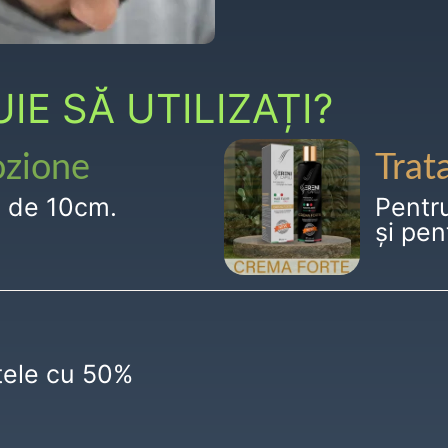
E SĂ UTILIZAȚI?
ozione
Trat
g de 10cm.
Pentr
și pen
ctele cu 50%