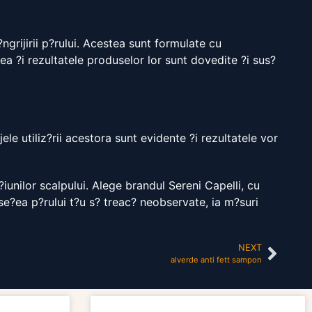
ngrijirii p?rului. Acestea sunt formulate cu
atea ?i rezultatele produselor lor sunt dovedite ?i sus?
le utiliz?rii acestora sunt evidente ?i rezultatele vor
?iunilor scalpului. Alege brandul Sereni Capelli, cu
use?ea p?rului t?u s? treac? neobservate, ia m?suri
NEXT
alverde anti fett sampon