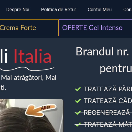
Despre Noi
Politica de Retur
Contul Meu
Con
Crema Forte
OFERTE Gel Intenso
Brandul nr.
li
Italia
pentru
, Mai atrăgători, Mai
ți.
TRATEAZĂ PĂR
TRATEAZĂ CĂD
REGENEREAZĂ 
TRATEAZĂ MĂT