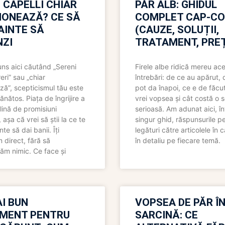
 CAPELLI CHIAR
PĂR ALB: GHIDUL
IONEAZĂ? CE SĂ
COMPLET CAP-C
NAINTE SĂ
(CAUZE, SOLUȚII,
ZI
TRATAMENT, PREȚ
uns aici căutând „Sereni
Firele albe ridică mereu ace
eri” sau „chiar
întrebări: de ce au apărut,
ză”, scepticismul tău este
pot da înapoi, ce e de făcu
ănătos. Piața de îngrijire a
vrei vopsea și cât costă o s
lină de promisiuni
serioasă. Am adunat aici, în
așa că vrei să știi la ce te
singur ghid, răspunsurile pe
nte să dai banii. Îți
legături către articolele în 
direct, fără să
în detaliu pe fiecare temă.
ăm nimic. Ce face și
I BUN
VOPSEA DE PĂR Î
MENT PENTRU
SARCINĂ: CE