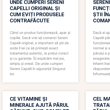
UNDE CUMPERI SERENI
SERENI
CAPELLI ORIGINAL ȘI
FUNCȚ
CUM EVIȚI PRODUSELE
ȘTII Î
CONTRAFĂCUTE
COMAN
Când un produs funcționează, apar și
Dacă ai aj
copiile. Dacă vrei să comanzi Sereni
Capelli păr
Capelli original, e important să știi de
funcționea
unde îl iei ca să primești exact
normal și s
tratamentul autentic, la prețul corect
părului e p
și cu garanție. Îți explicăm mai jos,
exagerate, 
simplu și onest. De unde cumperi
înhami înai
Sereni Capelli în siguranță Singurul
răspundem 
loc
înfrumuseț
CE VITAMINE ȘI
CEL MA
MINERALE AJUTĂ PĂRUL
TRATA