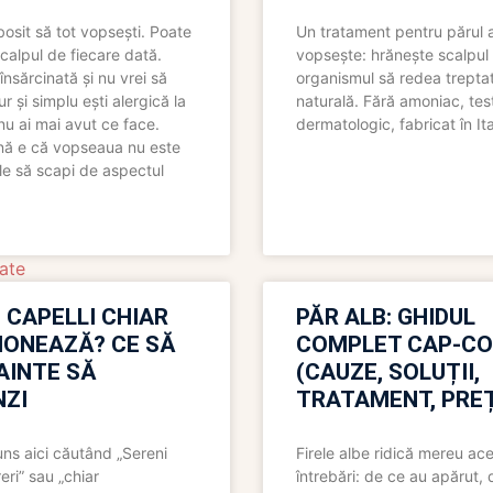
bosit să tot vopsești. Poate
Un tratament pentru părul 
scalpul de fiecare dată.
vopsește: hrănește scalpul 
însărcinată și nu vrei să
organismul să redea trepta
pur și simplu ești alergică la
naturală. Fără amoniac, tes
nu ai mai avut ce face.
dermatologic, fabricat în Ita
nă e că vopseaua nu este
le să scapi de aspectul
ate
 CAPELLI CHIAR
PĂR ALB: GHIDUL
IONEAZĂ? CE SĂ
COMPLET CAP-C
NAINTE SĂ
(CAUZE, SOLUȚII,
ZI
TRATAMENT, PREȚ
uns aici căutând „Sereni
Firele albe ridică mereu ace
eri” sau „chiar
întrebări: de ce au apărut,