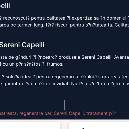
elli
r? recunoscut? pentru calitatea ?i expertiza sa ?n domeniul ?
izarea pe termen lung, f?r? riscuri pentru s?n?tatea ta. Calit
Sereni Capelli
ta pe g?nduri ?i ?ncearc? produsele Sereni Capelli. Avantaje
ci cu un p?r s?n?tos ?i frumos.
t? solu?ia ideal? pentru regenerarea p?rului ?i tratarea afec
te garantate ?i un p?r de invidiat. Nu l?sa s?n?tatea ?i frum
atreata
,
regenerare par
,
Sereni Capelli
,
tratament p?r