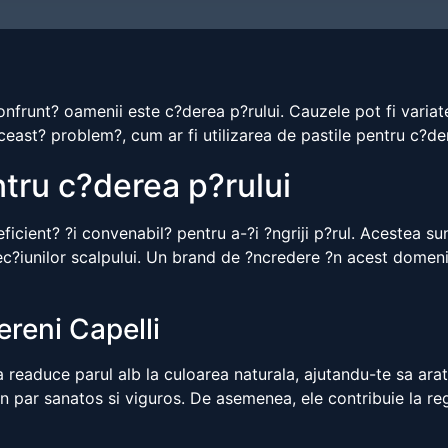
runt? oamenii este c?derea p?rului. Cauzele pot fi variate, d
a aceast? problem?, cum ar fi utilizarea de pastile pentru c?de
ntru c?derea p?rului
ficient? ?i convenabil? pentru a-?i ?ngriji p?rul. Acestea su
afec?iunilor scalpului. Un brand de ?ncredere ?n acest domen
Sereni Capelli
 readuce parul alb la culoarea naturala, ajutandu-te sa arati
un par sanatos si viguros. De asemenea, ele contribuie la re