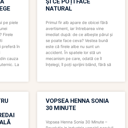
RĂ
ȘI CE POȚI FACE
LEGE
NATURAL
i pe piele
Primul fir alb apare de obicei fără
 unei
avertisment, iar întrebarea vine
? Firele
imediat după: de ce albește părul și
ti
se poate face ceva? Vestea bună
 preferă în
este că firele albe nu sunt un
i
accident. În spatele lor stă un
 din cauza
mecanism pe care, odată ce îl
uternic. La
înțelegi, îl poți sprijini blând, fără să
TRU
VOPSEA HENNA SONIA
30 MINUTE
REDAI
ALĂ
Vopsea Henna Sonia 30 Minute –
Revolutia in industria vopsirii parului!