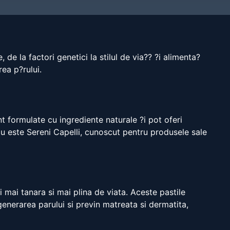
e la factori genetici la stilul de via?? ?i alimenta?
rea p?rului.
nt formulate cu ingrediente naturale ?i pot oferi
iu este Sereni Capelli, cunoscut pentru produsele sale
 mai tanara si mai plina de viata. Aceste pastile
generarea parului si previn matreata si dermatita,