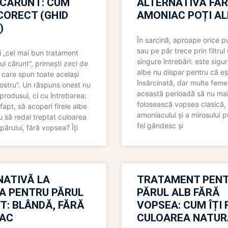
 CĂRUNT: CUM
ALTERNATIVĂ FĂ
CORECT (GHID
AMONIAC POȚI A
)
În sarcină, aproape orice pu
sau pe păr trece prin filtrul
 „cel mai bun tratament
singure întrebări: este sigur
ul cărunt”, primești zeci de
albe nu dispar pentru că eș
 care spun toate același
însărcinată, dar multe femei
 nostru”. Un răspuns onest nu
această perioadă să nu ma
produsul, ci cu întrebarea:
folosească vopsea clasică,
fapt, să acoperi firele albe
amoniacului și a mirosului p
 să redai treptat culoarea
fel gândesc și
părului, fără vopsea? Îți
NATIVĂ LA
TRATAMENT PEN
A PENTRU PĂRUL
PĂRUL ALB FĂRĂ
T: BLÂNDĂ, FĂRĂ
VOPSEA: CUM ÎȚI 
AC
CULOAREA NATUR