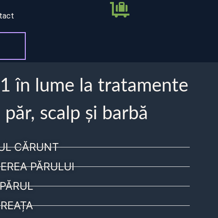
tact
 1 în lume la tratamente
 păr, scalp și barbă
UL CĂRUNT
EREA PĂRULUI
PĂRUL
REAȚA