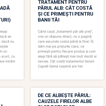
TRATAMENT PENTRU
OADĂ
PĂRUL ALB: CÂT COSTĂ
ȘI CE PRIMEȘTI PENTRU
URI)
BANII TĂI
leași
Când cauți „tratament păr alb preț”,
 dacă se
vrei un răspuns direct, nu o pagină
t dacă nu
care ascunde costul până la final. Îți
oluție
dăm mai jos prețurile clare, ce
tr-un
primești pentru fiecare produs și cum
 scurt, cu
alegi fără să plătești mai mult decât ai
care intrăm
nevoie. Cât costă tratamentul Sereni
Capelli Gama noastră are trei
N
DE CE ALBEȘTE PĂRUL:
CAUZELE FIRELOR ALBE