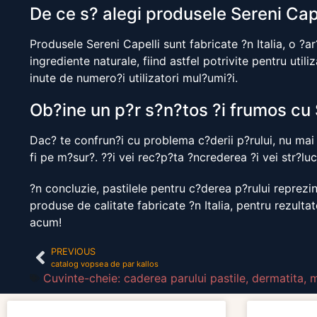
De ce s? alegi produsele Sereni Cap
Produsele Sereni Capelli sunt fabricate ?n Italia, o ?a
ingrediente naturale, fiind astfel potrivite pentru util
inute de numero?i utilizatori mul?umi?i.
Ob?ine un p?r s?n?tos ?i frumos cu 
Dac? te confrun?i cu problema c?derii p?rului, nu mai s
fi pe m?sur?. ??i vei rec?p?ta ?ncrederea ?i vei str?lu
?n concluzie, pastilele pentru c?derea p?rului reprezin
produse de calitate fabricate ?n Italia, pentru rezulta
acum!
PREVIOUS
catalog vopsea de par kallos
Cuvinte-cheie: caderea parului pastile
,
dermatita
,
m