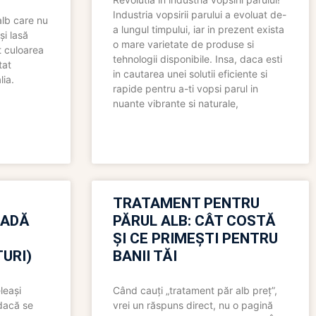
Industria vopsirii parului a evoluat de-
alb care nu
a lungul timpului, iar in prezent exista
și lasă
o mare varietate de produse si
t culoarea
tehnologii disponibile. Insa, daca esti
tat
in cautarea unei solutii eficiente si
lia.
rapide pentru a-ti vopsi parul in
nuante vibrante si naturale,
TRATAMENT PENTRU
OADĂ
PĂRUL ALB: CÂT COSTĂ
ȘI CE PRIMEȘTI PENTRU
URI)
BANII TĂI
leași
Când cauți „tratament păr alb preț”,
 dacă se
vrei un răspuns direct, nu o pagină