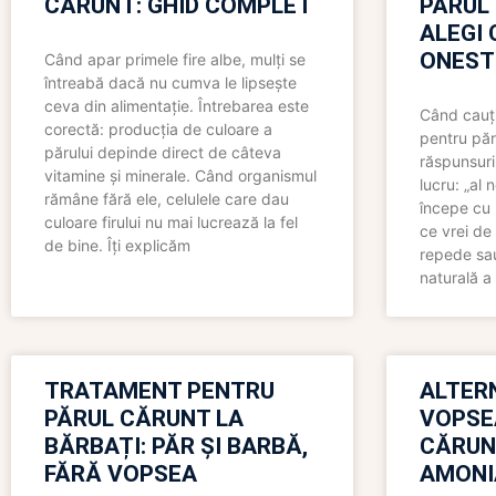
CĂRUNT: GHID COMPLET
PĂRUL
ALEGI 
ONEST
Când apar primele fire albe, mulți se
întreabă dacă nu cumva le lipsește
ceva din alimentație. Întrebarea este
Când cauți
corectă: producția de culoare a
pentru păr
părului depinde direct de câteva
răspunsuri
vitamine și minerale. Când organismul
lucru: „al
rămâne fără ele, celulele care dau
începe cu 
culoare firului nu mai lucrează la fel
ce vrei de 
de bine. Îți explicăm
repede sau
naturală a 
TRATAMENT PENTRU
ALTER
PĂRUL CĂRUNT LA
VOPSE
BĂRBAȚI: PĂR ȘI BARBĂ,
CĂRUN
FĂRĂ VOPSEA
AMONI