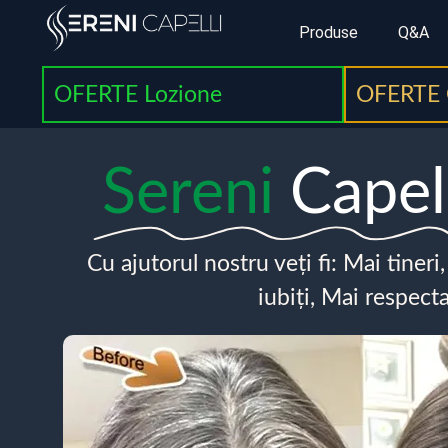
Produse
Q&A
OFERTE Lozione
OFERTE 
Sereni
Capel
Cu ajutorul nostru veți fi: Mai tineri
iubiți, Mai respecta