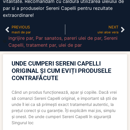
vitalitate. Recomandam cu caldura utilizarea uleiului de
par si a produselor Sereni Capelli pentru rezultate
extraordinare!
PREVIOUS
NEXT
masti de par
ulei aloe vera
ingrijire par
,
Par sanatos
,
pareri ulei de par
,
Sereni
Capelli
,
tratament par
,
ulei de par
UNDE CUMPERI SERENI CAPELLI
ORIGINAL ȘI CUM EVIȚI PRODUSELE
CONTRAFĂCUTE
Când un produs funcționează, apar și copiile. Dacă vrei
să comanzi Sereni Capelli original, e important să știi de
unde îl iei ca să primești exact tratamentul autentic, la
prețul corect și cu garanție. Îți explicăm mai jos, simplu
și onest. De unde cumperi Sereni Capelli în siguranță
Singurul loc