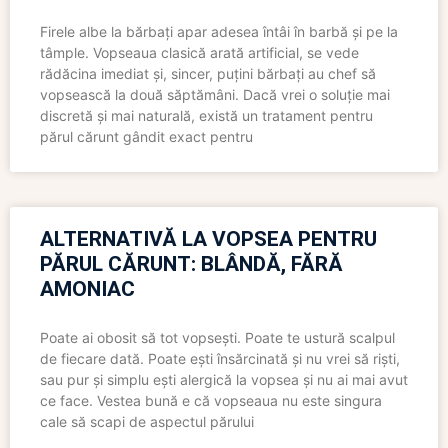
Firele albe la bărbați apar adesea întâi în barbă și pe la
tâmple. Vopseaua clasică arată artificial, se vede
rădăcina imediat și, sincer, puțini bărbați au chef să
vopsească la două săptămâni. Dacă vrei o soluție mai
discretă și mai naturală, există un tratament pentru
părul cărunt gândit exact pentru
ALTERNATIVĂ LA VOPSEA PENTRU
PĂRUL CĂRUNT: BLÂNDĂ, FĂRĂ
AMONIAC
Poate ai obosit să tot vopsești. Poate te ustură scalpul
de fiecare dată. Poate ești însărcinată și nu vrei să riști,
sau pur și simplu ești alergică la vopsea și nu ai mai avut
ce face. Vestea bună e că vopseaua nu este singura
cale să scapi de aspectul părului