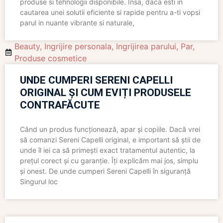
produse si tehnologii disponibile. Insa, daca esti in
cautarea unei solutii eficiente si rapide pentru a-ti vopsi
parul in nuante vibrante si naturale,
Beauty
,
Ingrijire personala
,
Ingrijirea parului
,
Par
,
Produse cosmetice
UNDE CUMPERI SERENI CAPELLI
ORIGINAL ȘI CUM EVIȚI PRODUSELE
CONTRAFĂCUTE
Când un produs funcționează, apar și copiile. Dacă vrei
să comanzi Sereni Capelli original, e important să știi de
unde îl iei ca să primești exact tratamentul autentic, la
prețul corect și cu garanție. Îți explicăm mai jos, simplu
și onest. De unde cumperi Sereni Capelli în siguranță
Singurul loc