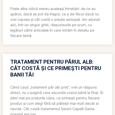
Firele albe ridică mereu aceleași întrebări: de ce au
apărut, dacă se pot da înapoi, ce e de făcut dacă nu
vrei vopsea și cât costă o soluție serioasă. Am adunat
aici, într-un singur ghid, răspunsurile pe scurt, cu
legături către articolele în care intrăm în detaliu pe
fiecare temă.
TRATAMENT PENTRU PĂRUL ALB:
CÂT COSTĂ ȘI CE PRIMEȘTI PENTRU
BANII TĂI
Când cauți „tratament păr alb preț”, vrei un răspuns
direct, nu o pagină care ascunde costul până la final. Îți
dăm mai jos prețurile clare, ce primești pentru fiecare
produs și cum alegi fără să plătești mai mult decât ai
nevoie. Cât costă tratamentul Sereni Capelli Gama
noastră are trei