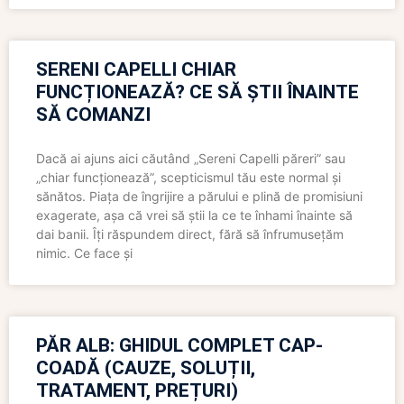
SERENI CAPELLI CHIAR
FUNCȚIONEAZĂ? CE SĂ ȘTII ÎNAINTE
SĂ COMANZI
Dacă ai ajuns aici căutând „Sereni Capelli păreri” sau
„chiar funcționează”, scepticismul tău este normal și
sănătos. Piața de îngrijire a părului e plină de promisiuni
exagerate, așa că vrei să știi la ce te înhami înainte să
dai banii. Îți răspundem direct, fără să înfrumusețăm
nimic. Ce face și
PĂR ALB: GHIDUL COMPLET CAP-
COADĂ (CAUZE, SOLUȚII,
TRATAMENT, PREȚURI)