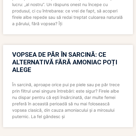
lucru: „al nostru”. Un răspuns onest nu începe cu
produsul, ci cu întrebarea: ce vrei de fapt, să acoperi
firele albe repede sau să redai treptat culoarea naturală
a părului, fără vopsea? Îți
VOPSEA DE PĂR ÎN SARCINĂ: CE
ALTERNATIVĂ FĂRĂ AMONIAC POȚI
ALEGE
În sarcină, aproape orice pui pe piele sau pe păr trece
prin filtrul unei singure întrebări: este sigur? Firele albe
nu dispar pentru că ești însărcinată, dar multe femei
preferă în această perioadă să nu mai folosească
vopsea clasică, din cauza amoniacului și a mirosului
puternic. La fel gândesc și