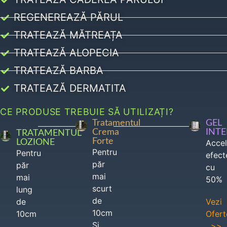
REGENEREAZĂ PĂRUL
TRATEAZĂ MĂTREAȚA
TRATEAZĂ ALOPECIA
TRATEAZĂ BARBA
TRATEAZĂ DERMATITA
CE PRODUSE TREBUIE SĂ UTILIZAȚI?
Tratamentul
GEL
Crema
INT
TRATAMENTUL
Forte
LOZIONE
Acce
Pentru
Pentru
efect
păr
păr
cu
mai
mai
50%
scurt
lung
de
de
Vezi
10cm
10cm
Ofert
Si
>>