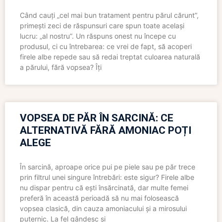
Când cauți „cel mai bun tratament pentru părul cărunt”,
primești zeci de răspunsuri care spun toate același
lucru: „al nostru”. Un răspuns onest nu începe cu
produsul, ci cu întrebarea: ce vrei de fapt, să acoperi
firele albe repede sau să redai treptat culoarea naturală
a părului, fără vopsea? Îți
VOPSEA DE PĂR ÎN SARCINĂ: CE
ALTERNATIVĂ FĂRĂ AMONIAC POȚI
ALEGE
În sarcină, aproape orice pui pe piele sau pe păr trece
prin filtrul unei singure întrebări: este sigur? Firele albe
nu dispar pentru că ești însărcinată, dar multe femei
preferă în această perioadă să nu mai folosească
vopsea clasică, din cauza amoniacului și a mirosului
puternic. La fel gândesc și