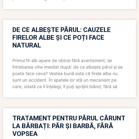
DE CE ALBEȘTE PĂRUL: CAUZELE
FIRELOR ALBE ȘI CE POȚI FACE
NATURAL
Primul fir alb apare de obicei fără avertisment, iar
întrebarea vine imediat după: de ce albește părul și se
poate face ceva? Vestea bună este că firele albe nu
sunt un accident. În spatele lor stă un mecanism pe
care, odată ce îl înțelegi, îl poți sprijini blând, fără să
TRATAMENT PENTRU PĂRUL CĂRUNT
LA BĂRBAȚI: PĂR ȘI BARBĂ, FĂRĂ
VOPSEA