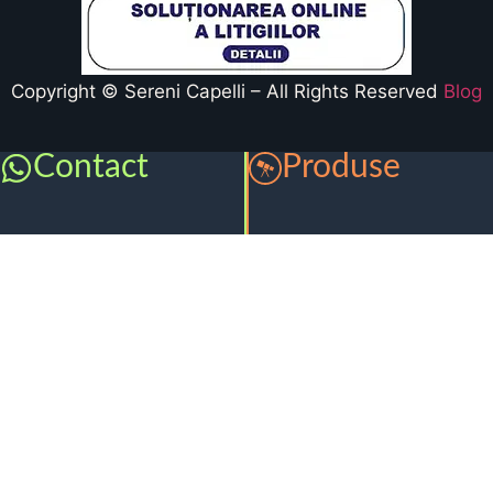
Copyright © Sereni Capelli – All Rights Reserved
Blog
Contact
Produse