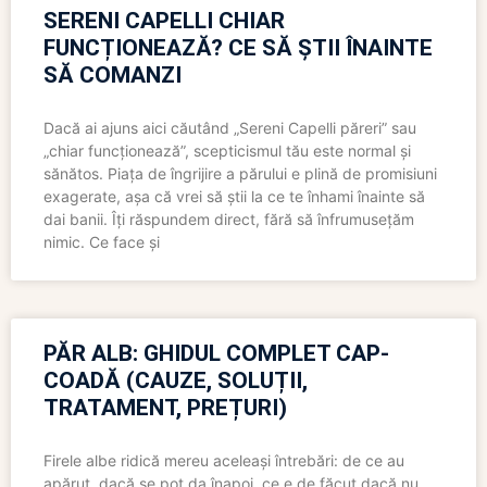
SERENI CAPELLI CHIAR
FUNCȚIONEAZĂ? CE SĂ ȘTII ÎNAINTE
SĂ COMANZI
Dacă ai ajuns aici căutând „Sereni Capelli păreri” sau
„chiar funcționează”, scepticismul tău este normal și
sănătos. Piața de îngrijire a părului e plină de promisiuni
exagerate, așa că vrei să știi la ce te înhami înainte să
dai banii. Îți răspundem direct, fără să înfrumusețăm
nimic. Ce face și
PĂR ALB: GHIDUL COMPLET CAP-
COADĂ (CAUZE, SOLUȚII,
TRATAMENT, PREȚURI)
Firele albe ridică mereu aceleași întrebări: de ce au
apărut, dacă se pot da înapoi, ce e de făcut dacă nu