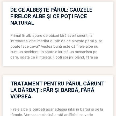
DE CE ALBEȘTE PĂRUL: CAUZELE
FIRELOR ALBE ȘI CE POȚI FACE
NATURAL
Primul fir alb apare de obicei fără avertisment, iar
întrebarea vine imediat după: de ce albește părul și se
poate face ceva? Vestea bună este că firele albe nu
sunt un accident. În spatele lor stă un mecanism pe
care, odată ce îl înțelegi, îl poți sprijini blând, fără să
TRATAMENT PENTRU PĂRUL CĂRUNT
LA BĂRBAȚI: PĂR ȘI BARBĂ, FĂRĂ
VOPSEA
Firele albe la bărbați apar adesea întâi în barbă și pe la
tâmple. Vopseaua clasică arată artificial, se vede