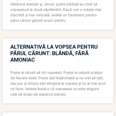
rădăcina imediat și, sincer, puțini bărbați au chef să
vopsească la două săptămâni. Dacă vrei o soluție mai
discretă și mai naturală, există un tratament pentru
părul cărunt gândit exact pentru
ALTERNATIVĂ LA VOPSEA PENTRU
PĂRUL CĂRUNT: BLÂNDĂ, FĂRĂ
AMONIAC
Poate ai obosit să tot vopsești. Poate te ustură scalpul
de fiecare dată. Poate ești însărcinată și nu vrei să riști,
sau pur și simplu ești alergică la vopsea și nu ai mai avut
ce face. Vestea bună e că vopseaua nu este singura
cale să scapi de aspectul părului