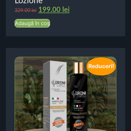
Lozione
199.00
lei
329.00
lei
Adaugă în coș
Reduceri!