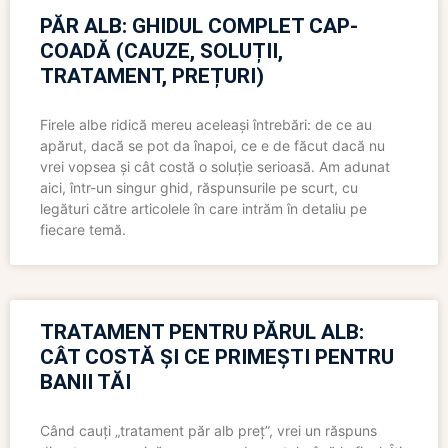
PĂR ALB: GHIDUL COMPLET CAP-
COADĂ (CAUZE, SOLUȚII,
TRATAMENT, PREȚURI)
Firele albe ridică mereu aceleași întrebări: de ce au
apărut, dacă se pot da înapoi, ce e de făcut dacă nu
vrei vopsea și cât costă o soluție serioasă. Am adunat
aici, într-un singur ghid, răspunsurile pe scurt, cu
legături către articolele în care intrăm în detaliu pe
fiecare temă.
TRATAMENT PENTRU PĂRUL ALB:
CÂT COSTĂ ȘI CE PRIMEȘTI PENTRU
BANII TĂI
Când cauți „tratament păr alb preț”, vrei un răspuns