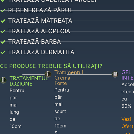
REGENEREAZĂ PĂRUL
TRATEAZĂ MĂTREAȚA
TRATEAZĂ ALOPECIA
TRATEAZĂ BARBA
TRATEAZĂ DERMATITA
CE PRODUSE TREBUIE SĂ UTILIZAȚI?
Tratamentul
GEL
Crema
INT
TRATAMENTUL
Forte
LOZIONE
Acce
Pentru
Pentru
efect
păr
păr
cu
mai
mai
50%
scurt
lung
de
de
Vezi
10cm
10cm
Ofert
Si
>>