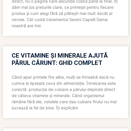
direct, nu o pagină care ascunde costul până la final. Îți
dăm mai jos prețurile clare, ce primești pentru fiecare
produs și cum alegi fără să plătești mai mult decât ai
nevoie. Cât costă tratamentul Sereni Capelli Gama
noastră are trei
CE VITAMINE ȘI MINERALE AJUTĂ
PĂRUL CĂRUNT: GHID COMPLET
Când apar primele fire albe, mulți se întreabă dacă nu
cumva le lipsește ceva din alimentație. Întrebarea este
corectă: producția de culoare a părului depinde direct
de câteva vitamine și minerale. Când organismul
rămâne fără ele, celulele care dau culoare firului nu mai
lucrează la fel de bine. Îți explicăm