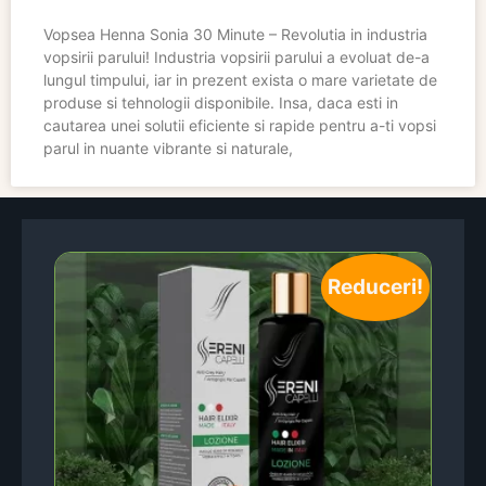
Vopsea Henna Sonia 30 Minute – Revolutia in industria
vopsirii parului! Industria vopsirii parului a evoluat de-a
lungul timpului, iar in prezent exista o mare varietate de
produse si tehnologii disponibile. Insa, daca esti in
cautarea unei solutii eficiente si rapide pentru a-ti vopsi
parul in nuante vibrante si naturale,
Reduceri!