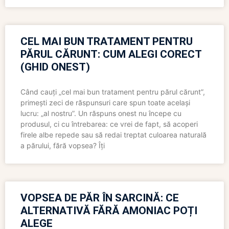
CEL MAI BUN TRATAMENT PENTRU
PĂRUL CĂRUNT: CUM ALEGI CORECT
(GHID ONEST)
Când cauți „cel mai bun tratament pentru părul cărunt”,
primești zeci de răspunsuri care spun toate același
lucru: „al nostru”. Un răspuns onest nu începe cu
produsul, ci cu întrebarea: ce vrei de fapt, să acoperi
firele albe repede sau să redai treptat culoarea naturală
a părului, fără vopsea? Îți
VOPSEA DE PĂR ÎN SARCINĂ: CE
ALTERNATIVĂ FĂRĂ AMONIAC POȚI
ALEGE