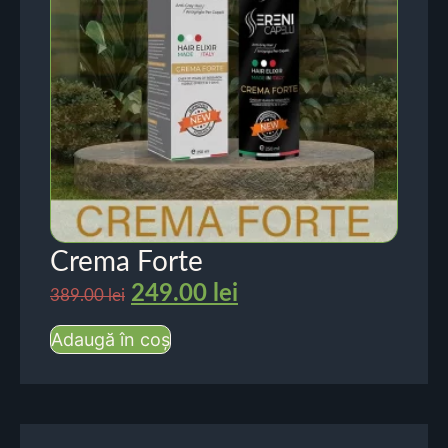
Crema Forte
249.00
lei
389.00
lei
Adaugă în coș