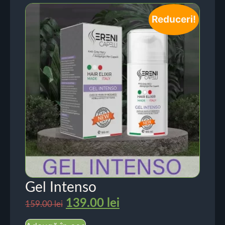
Reduceri!
Gel Intenso
139.00
lei
159.00
lei