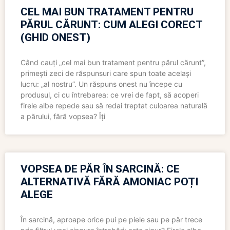
CEL MAI BUN TRATAMENT PENTRU
PĂRUL CĂRUNT: CUM ALEGI CORECT
(GHID ONEST)
Când cauți „cel mai bun tratament pentru părul cărunt”,
primești zeci de răspunsuri care spun toate același
lucru: „al nostru”. Un răspuns onest nu începe cu
produsul, ci cu întrebarea: ce vrei de fapt, să acoperi
firele albe repede sau să redai treptat culoarea naturală
a părului, fără vopsea? Îți
VOPSEA DE PĂR ÎN SARCINĂ: CE
ALTERNATIVĂ FĂRĂ AMONIAC POȚI
ALEGE
În sarcină, aproape orice pui pe piele sau pe păr trece