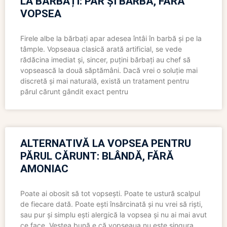
LA BĂRBAȚI: PĂR ȘI BARBĂ, FĂRĂ
VOPSEA
Firele albe la bărbați apar adesea întâi în barbă și pe la
tâmple. Vopseaua clasică arată artificial, se vede
rădăcina imediat și, sincer, puțini bărbați au chef să
vopsească la două săptămâni. Dacă vrei o soluție mai
discretă și mai naturală, există un tratament pentru
părul cărunt gândit exact pentru
ALTERNATIVĂ LA VOPSEA PENTRU
PĂRUL CĂRUNT: BLÂNDĂ, FĂRĂ
AMONIAC
Poate ai obosit să tot vopsești. Poate te ustură scalpul
de fiecare dată. Poate ești însărcinată și nu vrei să riști,
sau pur și simplu ești alergică la vopsea și nu ai mai avut
ce face. Vestea bună e că vopseaua nu este singura