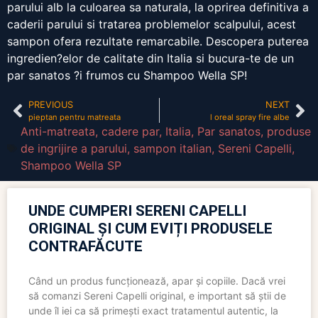
parului alb la culoarea sa naturala, la oprirea definitiva a
caderii parului si tratarea problemelor scalpului, acest
sampon ofera rezultate remarcabile. Descopera puterea
ingredien?elor de calitate din Italia si bucura-te de un
par sanatos ?i frumos cu Shampoo Wella SP!
PREVIOUS
NEXT
pieptan pentru matreata
l oreal spray fire albe
Anti-matreata
,
cadere par
,
Italia
,
Par sanatos
,
produse
de ingrijire a parului
,
sampon italian
,
Sereni Capelli
,
Shampoo Wella SP
UNDE CUMPERI SERENI CAPELLI
ORIGINAL ȘI CUM EVIȚI PRODUSELE
CONTRAFĂCUTE
Când un produs funcționează, apar și copiile. Dacă vrei
să comanzi Sereni Capelli original, e important să știi de
unde îl iei ca să primești exact tratamentul autentic, la