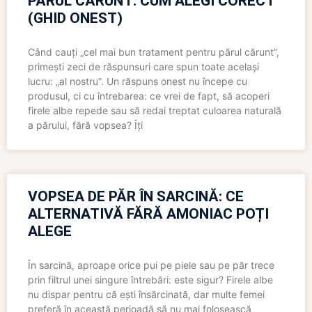
PĂRUL CĂRUNT: CUM ALEGI CORECT
(GHID ONEST)
Când cauți „cel mai bun tratament pentru părul cărunt”,
primești zeci de răspunsuri care spun toate același
lucru: „al nostru”. Un răspuns onest nu începe cu
produsul, ci cu întrebarea: ce vrei de fapt, să acoperi
firele albe repede sau să redai treptat culoarea naturală
a părului, fără vopsea? Îți
VOPSEA DE PĂR ÎN SARCINĂ: CE
ALTERNATIVĂ FĂRĂ AMONIAC POȚI
ALEGE
În sarcină, aproape orice pui pe piele sau pe păr trece
prin filtrul unei singure întrebări: este sigur? Firele albe
nu dispar pentru că ești însărcinată, dar multe femei
preferă în această perioadă să nu mai folosească