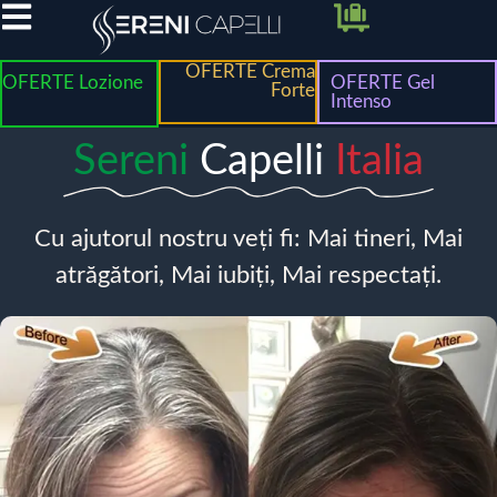
OFERTE Crema
OFERTE Lozione
OFERTE Gel
Forte
Intenso
Sereni
Capelli
Italia
Cu ajutorul nostru veți fi: Mai tineri, Mai
atrăgători, Mai iubiți, Mai respectați.