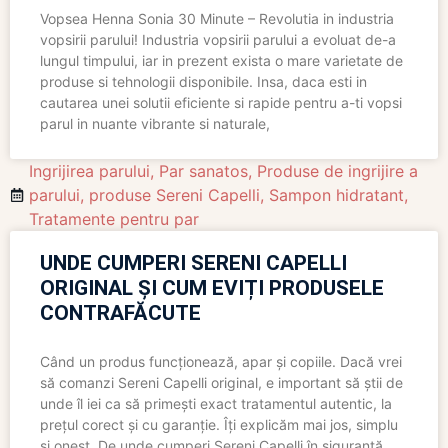
Vopsea Henna Sonia 30 Minute – Revolutia in industria
vopsirii parului! Industria vopsirii parului a evoluat de-a
lungul timpului, iar in prezent exista o mare varietate de
produse si tehnologii disponibile. Insa, daca esti in
cautarea unei solutii eficiente si rapide pentru a-ti vopsi
parul in nuante vibrante si naturale,
Ingrijirea parului
,
Par sanatos
,
Produse de ingrijire a
parului
,
produse Sereni Capelli
,
Sampon hidratant
,
Tratamente pentru par
UNDE CUMPERI SERENI CAPELLI
ORIGINAL ȘI CUM EVIȚI PRODUSELE
CONTRAFĂCUTE
Când un produs funcționează, apar și copiile. Dacă vrei
să comanzi Sereni Capelli original, e important să știi de
unde îl iei ca să primești exact tratamentul autentic, la
prețul corect și cu garanție. Îți explicăm mai jos, simplu
și onest. De unde cumperi Sereni Capelli în siguranță