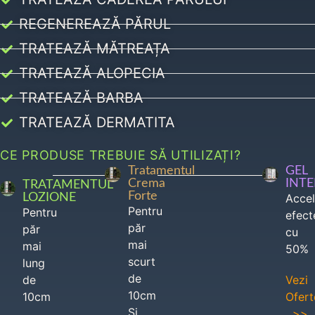
REGENEREAZĂ PĂRUL
TRATEAZĂ MĂTREAȚA
TRATEAZĂ ALOPECIA
TRATEAZĂ BARBA
TRATEAZĂ DERMATITA
CE PRODUSE TREBUIE SĂ UTILIZAȚI?
Tratamentul
GEL
Crema
INT
TRATAMENTUL
Forte
LOZIONE
Acce
Pentru
Pentru
efect
păr
păr
cu
mai
mai
50%
scurt
lung
de
de
Vezi
10cm
10cm
Ofert
Si
>>