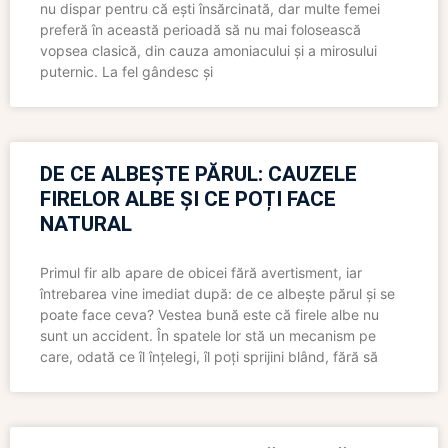
nu dispar pentru că ești însărcinată, dar multe femei
preferă în această perioadă să nu mai folosească
vopsea clasică, din cauza amoniacului și a mirosului
puternic. La fel gândesc și
DE CE ALBEȘTE PĂRUL: CAUZELE
FIRELOR ALBE ȘI CE POȚI FACE
NATURAL
Primul fir alb apare de obicei fără avertisment, iar
întrebarea vine imediat după: de ce albește părul și se
poate face ceva? Vestea bună este că firele albe nu
sunt un accident. În spatele lor stă un mecanism pe
care, odată ce îl înțelegi, îl poți sprijini blând, fără să