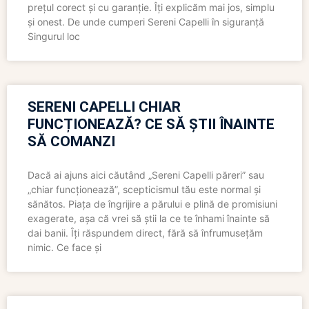
prețul corect și cu garanție. Îți explicăm mai jos, simplu
și onest. De unde cumperi Sereni Capelli în siguranță
Singurul loc
SERENI CAPELLI CHIAR
FUNCȚIONEAZĂ? CE SĂ ȘTII ÎNAINTE
SĂ COMANZI
Dacă ai ajuns aici căutând „Sereni Capelli păreri” sau
„chiar funcționează”, scepticismul tău este normal și
sănătos. Piața de îngrijire a părului e plină de promisiuni
exagerate, așa că vrei să știi la ce te înhami înainte să
dai banii. Îți răspundem direct, fără să înfrumusețăm
nimic. Ce face și