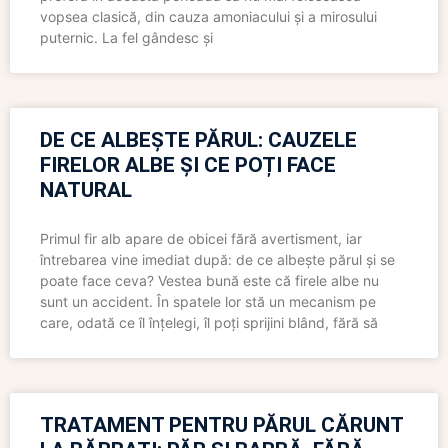
vopsea clasică, din cauza amoniacului și a mirosului
puternic. La fel gândesc și
DE CE ALBEȘTE PĂRUL: CAUZELE
FIRELOR ALBE ȘI CE POȚI FACE
NATURAL
Primul fir alb apare de obicei fără avertisment, iar
întrebarea vine imediat după: de ce albește părul și se
poate face ceva? Vestea bună este că firele albe nu
sunt un accident. În spatele lor stă un mecanism pe
care, odată ce îl înțelegi, îl poți sprijini blând, fără să
TRATAMENT PENTRU PĂRUL CĂRUNT