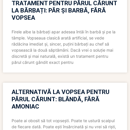
TRATAMENT PENTRU PĂRUL CĂRUNT
LA BĂRBAȚI: PĂR ȘI BARBĂ, FĂRĂ
VOPSEA
Firele albe la bărbați apar adesea întâi în barbă și pe la
tâmple. Vopseaua clasică arată artificial, se vede
rădăcina imediat și, sincer, puțini bărbați au chef să
vopsească la două săptămâni. Dacă vrei o soluție mai
discretă și mai naturală, există un tratament pentru
părul cărunt gândit exact pentru
ALTERNATIVĂ LA VOPSEA PENTRU
PĂRUL CĂRUNT: BLÂNDĂ, FĂRĂ
AMONIAC
Poate ai obosit să tot vopsești. Poate te ustură scalpul
de fiecare dată. Poate ești însărcinată și nu vrei să riști,