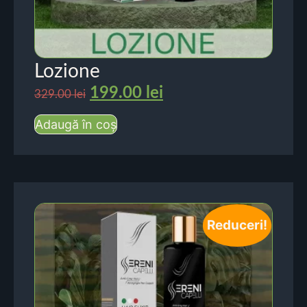
Lozione
199.00
lei
329.00
lei
Adaugă în coș
Reduceri!