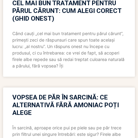
CEL MAI BUN TRATAMENT PENTRU
PĂRUL CĂRUNT: CUM ALEGI CORECT
(GHID ONEST)
Când cauți „cel mai bun tratament pentru părul cărunt”,
primești zeci de răspunsuri care spun toate același
lucru: „al nostru”. Un răspuns onest nu începe cu
produsul, ci cu întrebarea: ce vrei de fapt, să acoperi
firele albe repede sau să redai treptat culoarea naturală
a părului, fără vopsea? Îți
VOPSEA DE PĂR ÎN SARCINĂ: CE
ALTERNATIVĂ FĂRĂ AMONIAC POȚI
ALEGE
În sarcină, aproape orice pui pe piele sau pe păr trece
prin filtrul unei singure întrebări: este sigur? Firele albe