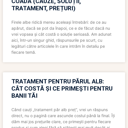
COADĂ (CAUZE, SOLUȚII,
TRATAMENT, PREȚURI)
Firele albe ridică mereu aceleași întrebări: de ce au
apărut, dacă se pot da înapoi, ce e de făcut dacă nu
vrei vopsea și cât costă o soluție serioasă. Am adunat
aici, într-un singur ghid, răspunsurile pe scurt, cu
legături către articolele în care intrăm în detaliu pe
fiecare temă.
TRATAMENT PENTRU PĂRUL ALB:
CÂT COSTĂ ȘI CE PRIMEȘTI PENTRU
BANII TĂI
Când cauți „tratament păr alb preț”, vrei un răspuns
direct, nu o pagină care ascunde costul până la final. Îți
dăm mai jos prețurile clare, ce primești pentru fiecare
produs și cum alegi fără să plătești mai mult decât ai