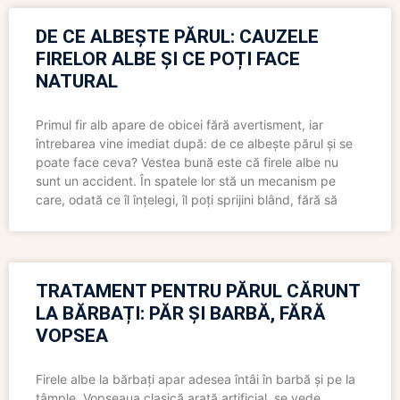
DE CE ALBEȘTE PĂRUL: CAUZELE
FIRELOR ALBE ȘI CE POȚI FACE
NATURAL
Primul fir alb apare de obicei fără avertisment, iar
întrebarea vine imediat după: de ce albește părul și se
poate face ceva? Vestea bună este că firele albe nu
sunt un accident. În spatele lor stă un mecanism pe
care, odată ce îl înțelegi, îl poți sprijini blând, fără să
TRATAMENT PENTRU PĂRUL CĂRUNT
LA BĂRBAȚI: PĂR ȘI BARBĂ, FĂRĂ
VOPSEA
Firele albe la bărbați apar adesea întâi în barbă și pe la
tâmple. Vopseaua clasică arată artificial, se vede