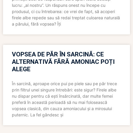
lucru: „al nostru”. Un răspuns onest nu începe cu
produsul, ci cu întrebarea: ce vrei de fapt, să acoperi
firele albe repede sau să redai treptat culoarea naturală
a părului, fără vopsea? Îți
VOPSEA DE PĂR ÎN SARCINĂ: CE
ALTERNATIVĂ FĂRĂ AMONIAC POȚI
ALEGE
În sarcină, aproape orice pui pe piele sau pe păr trece
prin filtrul unei singure întrebări: este sigur? Firele albe
nu dispar pentru că ești însărcinată, dar multe femei
preferă în această perioadă să nu mai folosească
vopsea clasică, din cauza amoniacului și a mirosului
puternic. La fel gândesc și