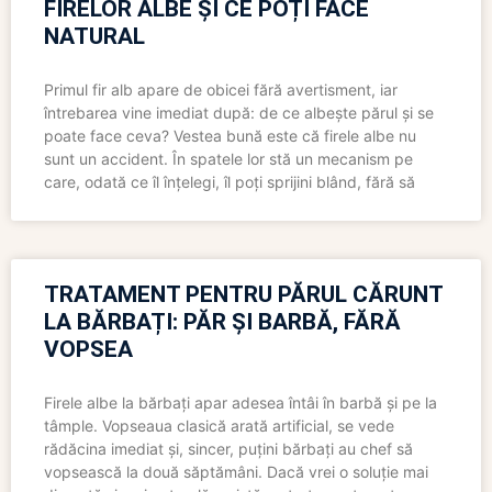
FIRELOR ALBE ȘI CE POȚI FACE
NATURAL
Primul fir alb apare de obicei fără avertisment, iar
întrebarea vine imediat după: de ce albește părul și se
poate face ceva? Vestea bună este că firele albe nu
sunt un accident. În spatele lor stă un mecanism pe
care, odată ce îl înțelegi, îl poți sprijini blând, fără să
TRATAMENT PENTRU PĂRUL CĂRUNT
LA BĂRBAȚI: PĂR ȘI BARBĂ, FĂRĂ
VOPSEA
Firele albe la bărbați apar adesea întâi în barbă și pe la
tâmple. Vopseaua clasică arată artificial, se vede
rădăcina imediat și, sincer, puțini bărbați au chef să
vopsească la două săptămâni. Dacă vrei o soluție mai