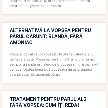
discretă și mai naturală, există un tratament pentru
părul cărunt gândit exact pentru
ALTERNATIVĂ LA VOPSEA PENTRU
PĂRUL CĂRUNT: BLÂNDĂ, FĂRĂ
AMONIAC
Poate ai obosit să tot vopsești. Poate te ustură scalpul
de fiecare dată. Poate ești însărcinată și nu vrei să riști,
sau pur și simplu ești alergică la vopsea și nu ai mai avut
ce face. Vestea bună e că vopseaua nu este singura
cale să scapi de aspectul părului
TRATAMENT PENTRU PĂRUL ALB
FĂRĂ VOPSEA: CUM ÎȚI REDAI