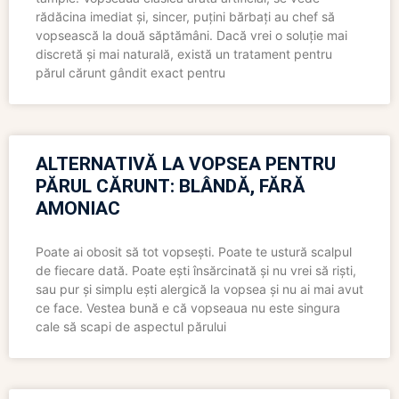
rădăcina imediat și, sincer, puțini bărbați au chef să
vopsească la două săptămâni. Dacă vrei o soluție mai
discretă și mai naturală, există un tratament pentru
părul cărunt gândit exact pentru
ALTERNATIVĂ LA VOPSEA PENTRU
PĂRUL CĂRUNT: BLÂNDĂ, FĂRĂ
AMONIAC
Poate ai obosit să tot vopsești. Poate te ustură scalpul
de fiecare dată. Poate ești însărcinată și nu vrei să riști,
sau pur și simplu ești alergică la vopsea și nu ai mai avut
ce face. Vestea bună e că vopseaua nu este singura
cale să scapi de aspectul părului