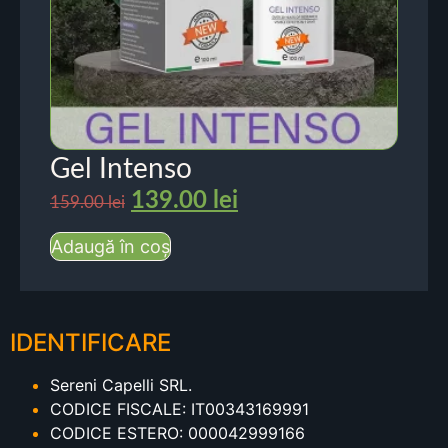
Gel Intenso
139.00
lei
159.00
lei
Adaugă în coș
IDENTIFICARE
Sereni Capelli SRL.
CODICE FISCALE: IT00343169991
CODICE ESTERO: 000042999166