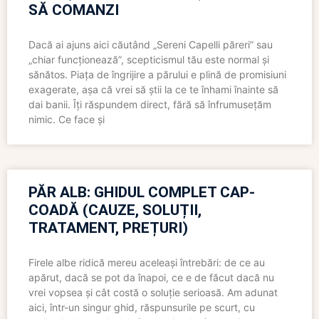
SĂ COMANZI
Dacă ai ajuns aici căutând „Sereni Capelli păreri” sau
„chiar funcționează”, scepticismul tău este normal și
sănătos. Piața de îngrijire a părului e plină de promisiuni
exagerate, așa că vrei să știi la ce te înhami înainte să
dai banii. Îți răspundem direct, fără să înfrumusețăm
nimic. Ce face și
PĂR ALB: GHIDUL COMPLET CAP-
COADĂ (CAUZE, SOLUȚII,
TRATAMENT, PREȚURI)
Firele albe ridică mereu aceleași întrebări: de ce au
apărut, dacă se pot da înapoi, ce e de făcut dacă nu
vrei vopsea și cât costă o soluție serioasă. Am adunat
aici, într-un singur ghid, răspunsurile pe scurt, cu