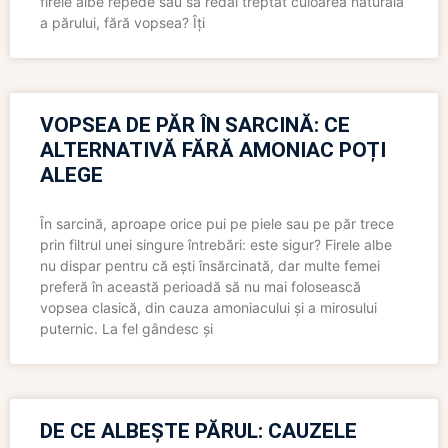
firele albe repede sau să redai treptat culoarea naturală
a părului, fără vopsea? Îți
VOPSEA DE PĂR ÎN SARCINĂ: CE
ALTERNATIVĂ FĂRĂ AMONIAC POȚI
ALEGE
În sarcină, aproape orice pui pe piele sau pe păr trece
prin filtrul unei singure întrebări: este sigur? Firele albe
nu dispar pentru că ești însărcinată, dar multe femei
preferă în această perioadă să nu mai folosească
vopsea clasică, din cauza amoniacului și a mirosului
puternic. La fel gândesc și
DE CE ALBEȘTE PĂRUL: CAUZELE