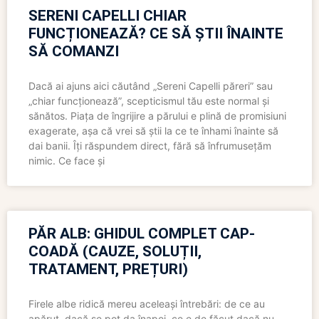
SERENI CAPELLI CHIAR
FUNCȚIONEAZĂ? CE SĂ ȘTII ÎNAINTE
SĂ COMANZI
Dacă ai ajuns aici căutând „Sereni Capelli păreri” sau
„chiar funcționează”, scepticismul tău este normal și
sănătos. Piața de îngrijire a părului e plină de promisiuni
exagerate, așa că vrei să știi la ce te înhami înainte să
dai banii. Îți răspundem direct, fără să înfrumusețăm
nimic. Ce face și
PĂR ALB: GHIDUL COMPLET CAP-
COADĂ (CAUZE, SOLUȚII,
TRATAMENT, PREȚURI)
Firele albe ridică mereu aceleași întrebări: de ce au
apărut, dacă se pot da înapoi, ce e de făcut dacă nu