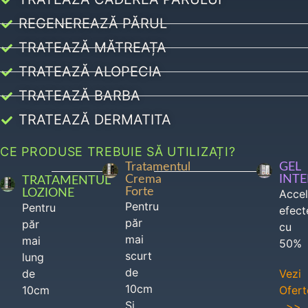
REGENEREAZĂ PĂRUL
TRATEAZĂ MĂTREAȚA
TRATEAZĂ ALOPECIA
TRATEAZĂ BARBA
TRATEAZĂ DERMATITA
CE PRODUSE TREBUIE SĂ UTILIZAȚI?
Tratamentul
GEL
Crema
INT
TRATAMENTUL
Forte
LOZIONE
Acce
Pentru
Pentru
efect
păr
păr
cu
mai
mai
50%
scurt
lung
de
de
Vezi
10cm
10cm
Ofert
Si
>>