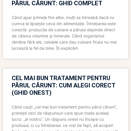
PĂRUL CĂRUNT: GHID COMPLET
Când apar primele fire albe, mulți se întreabă dacă nu
cumva le lipsește ceva din alimentație. Întrebarea este
corectă: producția de culoare a părului depinde direct
de câteva vitamine și minerale. Când organismul
rămâne fără ele, celulele care dau culoare firului nu mai
lucrează la fel de bine. Îți explicăm
CEL MAI BUN TRATAMENT PENTRU
PĂRUL CĂRUNT: CUM ALEGI CORECT
(GHID ONEST)
Când cauți „cel mai bun tratament pentru părul cărunt”,
primești zeci de răspunsuri care spun toate același
lucru: „al nostru”. Un răspuns onest nu începe cu
produsul, ci cu întrebarea: ce vrei de fapt, să acoperi