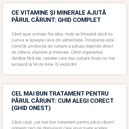
CE VITAMINE ȘI MINERALE AJUTĂ
PĂRUL CĂRUNT: GHID COMPLET
Când apar primele fire albe, mulți se întreabă dacă nu
cumva le lipsește ceva din alimentație. Întrebarea este
corectă: producția de culoare a părului depinde direct
de câteva vitamine și minerale. Când organismul
rămâne fără ele, celulele care dau culoare firului nu mai
lucrează la fel de bine. Îți explicăm
CEL MAI BUN TRATAMENT PENTRU
PĂRUL CĂRUNT: CUM ALEGI CORECT
(GHID ONEST)
Când cauți „cel mai bun tratament pentru părul cărunt”,
primești zeci de răspunsuri care spun toate același