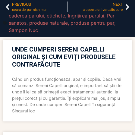
PREVIOUS
NEXT
ceara de par nish man
alopecia universalis cure
caderea parului
,
etichete
,
Ingrijirea parului
,
Par
sanatos
,
produse naturale
,
produse pentru par
,
Sampon Nuc
UNDE CUMPERI SERENI CAPELLI
ORIGINAL ȘI CUM EVIȚI PRODUSELE
CONTRAFĂCUTE
Când un produs funcționează, apar și copiile. Dacă vrei
să comanzi Sereni Capelli original, e important să știi de
unde îl iei ca să primești exact tratamentul autentic, la
prețul corect și cu garanție. Îți explicăm mai jos, simplu
și onest. De unde cumperi Sereni Capelli în siguranță
Singurul loc