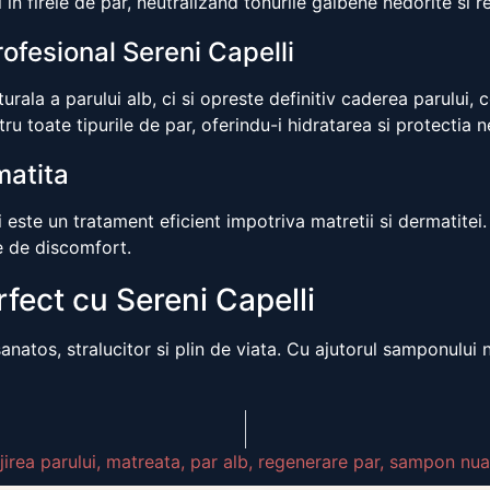
n firele de par, neutralizand tonurile galbene nedorite si 
ofesional Sereni Capelli
ala a parului alb, ci si opreste definitiv caderea parului,
ru toate tipurile de par, oferindu-i hidratarea si protectia 
matita
 este un tratament eficient impotriva matretii si dermatitei.
e de discomfort.
fect cu Sereni Capelli
natos, stralucitor si plin de viata. Cu ajutorul samponului 
ijirea parului
,
matreata
,
par alb
,
regenerare par
,
sampon nuan