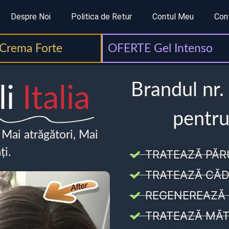
Despre Noi
Politica de Retur
Contul Meu
Con
Crema Forte
OFERTE Gel Intenso
Brandul nr.
li
Italia
pentru
, Mai atrăgători, Mai
ți.
TRATEAZĂ PĂR
TRATEAZĂ CĂD
REGENEREAZĂ 
TRATEAZĂ MĂT