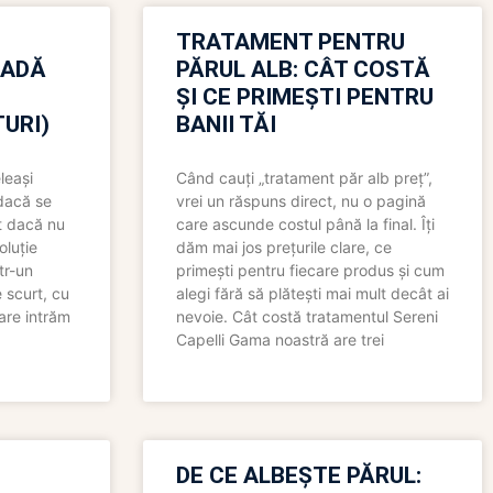
TRATAMENT PENTRU
OADĂ
PĂRUL ALB: CÂT COSTĂ
ȘI CE PRIMEȘTI PENTRU
URI)
BANII TĂI
leași
Când cauți „tratament păr alb preț”,
 dacă se
vrei un răspuns direct, nu o pagină
t dacă nu
care ascunde costul până la final. Îți
oluție
dăm mai jos prețurile clare, ce
tr-un
primești pentru fiecare produs și cum
 scurt, cu
alegi fără să plătești mai mult decât ai
care intrăm
nevoie. Cât costă tratamentul Sereni
Capelli Gama noastră are trei
N
DE CE ALBEȘTE PĂRUL: