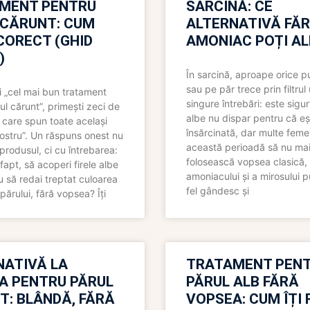
MENT PENTRU
SARCINĂ: CE
 CĂRUNT: CUM
ALTERNATIVĂ FĂ
CORECT (GHID
AMONIAC POȚI A
)
În sarcină, aproape orice pu
sau pe păr trece prin filtrul
 „cel mai bun tratament
singure întrebări: este sigur
ul cărunt”, primești zeci de
albe nu dispar pentru că eș
 care spun toate același
însărcinată, dar multe femei
 nostru”. Un răspuns onest nu
această perioadă să nu ma
produsul, ci cu întrebarea:
folosească vopsea clasică,
fapt, să acoperi firele albe
amoniacului și a mirosului p
 să redai treptat culoarea
fel gândesc și
părului, fără vopsea? Îți
NATIVĂ LA
TRATAMENT PEN
A PENTRU PĂRUL
PĂRUL ALB FĂRĂ
T: BLÂNDĂ, FĂRĂ
VOPSEA: CUM ÎȚI 