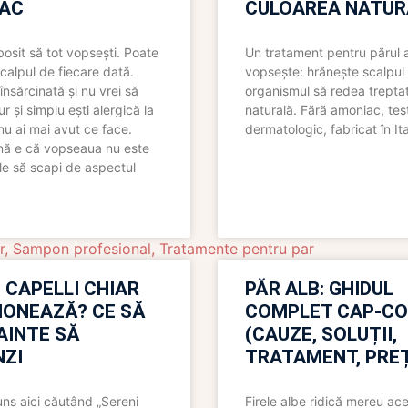
AC
CULOAREA NATUR
bosit să tot vopsești. Poate
Un tratament pentru părul 
scalpul de fiecare dată.
vopsește: hrănește scalpul 
însărcinată și nu vrei să
organismul să redea trepta
pur și simplu ești alergică la
naturală. Fără amoniac, tes
nu ai mai avut ce face.
dermatologic, fabricat în Ita
nă e că vopseaua nu este
le să scapi de aspectul
r
,
Sampon profesional
,
Tratamente pentru par
 CAPELLI CHIAR
PĂR ALB: GHIDUL
IONEAZĂ? CE SĂ
COMPLET CAP-C
NAINTE SĂ
(CAUZE, SOLUȚII,
ZI
TRATAMENT, PREȚ
uns aici căutând „Sereni
Firele albe ridică mereu ace