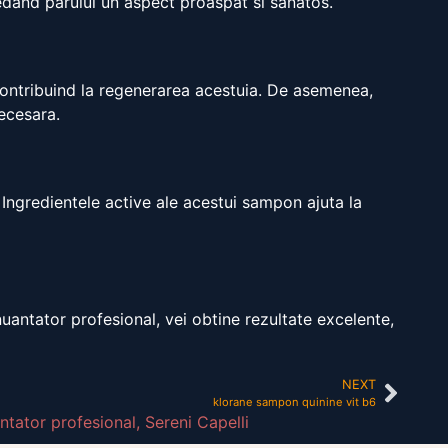
redand parului un aspect proaspat si sanatos.
 contribuind la regenerarea acestuia. De asemenea,
necesara.
 Ingredientele active ale acestui sampon ajuta la
nuantator profesional, vei obtine rezultate excelente,
NEXT
klorane sampon quinine vit b6
tator profesional
,
Sereni Capelli