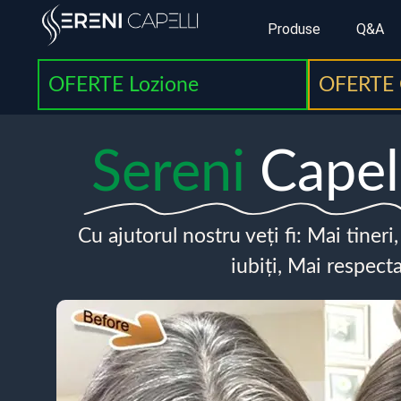
Produse
Q&A
OFERTE Lozione
OFERTE 
Sereni
Capel
Cu ajutorul nostru veți fi: Mai tineri
iubiți, Mai respecta