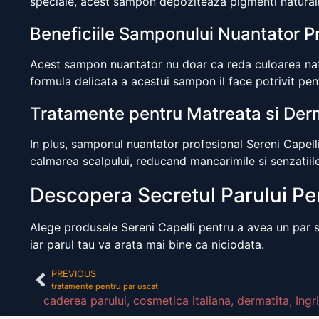
speciale, acest sampon depoziteaza pigmenti naturali i
Beneficiile Samponului Nuantator Pr
Acest sampon nuantator nu doar ca reda culoarea natur
formula delicata a acestui sampon il face potrivit pent
Tratamente pentru Matreata si Der
In plus, samponul nuantator profesional Sereni Capelli
calmarea scalpului, reducand mancarimile si senzatiil
Descopera Secretul Parului Per
Alege produsele Sereni Capelli pentru a avea un par sa
iar parul tau va arata mai bine ca niciodata.
PREVIOUS
tratamente pentru par uscat
caderea parului
,
cosmetica italiana
,
dermatita
,
Ingr