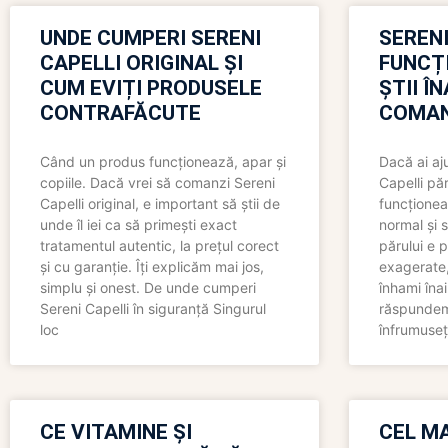
UNDE CUMPERI SERENI
SERENI
CAPELLI ORIGINAL ȘI
FUNCȚ
CUM EVIȚI PRODUSELE
ȘTII Î
CONTRAFĂCUTE
COMAN
Când un produs funcționează, apar și
Dacă ai aj
copiile. Dacă vrei să comanzi Sereni
Capelli păr
Capelli original, e important să știi de
funcționea
unde îl iei ca să primești exact
normal și s
tratamentul autentic, la prețul corect
părului e p
și cu garanție. Îți explicăm mai jos,
exagerate, 
simplu și onest. De unde cumperi
înhami înai
Sereni Capelli în siguranță Singurul
răspundem 
loc
înfrumuseț
CE VITAMINE ȘI
CEL MA