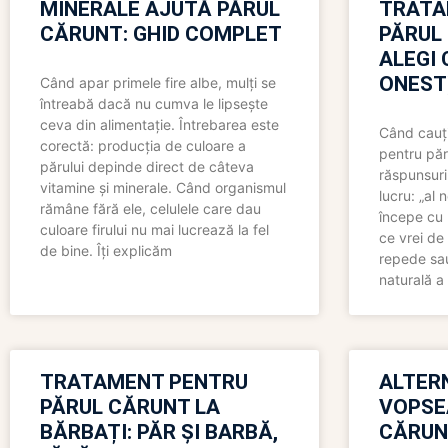
MINERALE AJUTĂ PĂRUL
TRATA
CĂRUNT: GHID COMPLET
PĂRUL
ALEGI 
ONEST
Când apar primele fire albe, mulți se
întreabă dacă nu cumva le lipsește
ceva din alimentație. Întrebarea este
Când cauți
corectă: producția de culoare a
pentru păr
părului depinde direct de câteva
răspunsuri
vitamine și minerale. Când organismul
lucru: „al
rămâne fără ele, celulele care dau
începe cu 
culoare firului nu mai lucrează la fel
ce vrei de 
de bine. Îți explicăm
repede sau
naturală a 
TRATAMENT PENTRU
ALTER
PĂRUL CĂRUNT LA
VOPSE
BĂRBAȚI: PĂR ȘI BARBĂ,
CĂRUN