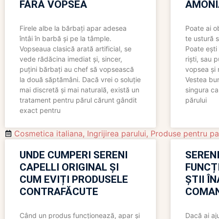
FĂRĂ VOPSEA
AMONI
Firele albe la bărbați apar adesea
Poate ai o
întâi în barbă și pe la tâmple.
te ustură 
Vopseaua clasică arată artificial, se
Poate ești 
vede rădăcina imediat și, sincer,
riști, sau 
puțini bărbați au chef să vopsească
vopsea și 
la două săptămâni. Dacă vrei o soluție
Vestea bu
mai discretă și mai naturală, există un
singura ca
tratament pentru părul cărunt gândit
părului
exact pentru
Cosmetica italiana
,
Ingrijirea parului
,
Produse pentru pa
UNDE CUMPERI SERENI
SERENI
CAPELLI ORIGINAL ȘI
FUNCȚ
CUM EVIȚI PRODUSELE
ȘTII Î
CONTRAFĂCUTE
COMAN
Când un produs funcționează, apar și
Dacă ai aj