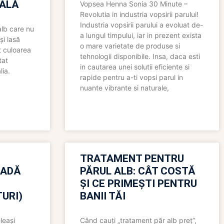
ALĂ
Vopsea Henna Sonia 30 Minute –
Revolutia in industria vopsirii parului!
Industria vopsirii parului a evoluat de-
alb care nu
a lungul timpului, iar in prezent exista
și lasă
o mare varietate de produse si
t culoarea
tehnologii disponibile. Insa, daca esti
tat
in cautarea unei solutii eficiente si
lia.
rapide pentru a-ti vopsi parul in
nuante vibrante si naturale,
TRATAMENT PENTRU
OADĂ
PĂRUL ALB: CÂT COSTĂ
ȘI CE PRIMEȘTI PENTRU
URI)
BANII TĂI
leași
Când cauți „tratament păr alb preț”,