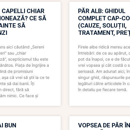
 CAPELLI CHIAR
PĂR ALB: GHIDUL
IONEAZĂ? CE SĂ
COMPLET CAP-C
NAINTE SĂ
(CAUZE, SOLUȚII,
ZI
TRATAMENT, PREȚ
uns aici căutând „Sereni
Firele albe ridică mereu ace
eri” sau „chiar
întrebări: de ce au apărut,
ză”, scepticismul tău este
pot da înapoi, ce e de făcu
ănătos. Piața de îngrijire a
vrei vopsea și cât costă o s
lină de promisiuni
serioasă. Am adunat aici, în
așa că vrei să știi la ce te
singur ghid, răspunsurile pe
nte să dai banii. Îți
legături către articolele în 
direct, fără să
în detaliu pe fiecare temă.
ăm nimic. Ce face și
I BUN
VOPSEA DE PĂR Î