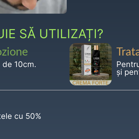
E SĂ UTILIZAȚI?
ozione
Trat
g de 10cm.
Pentr
și pen
ctele cu 50%