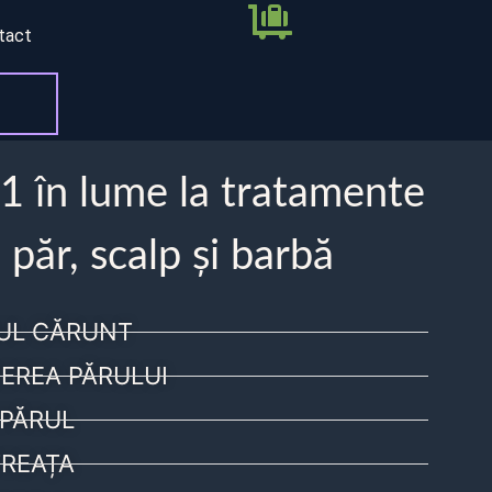
tact
 1 în lume la tratamente
 păr, scalp și barbă
UL CĂRUNT
EREA PĂRULUI
PĂRUL
REAȚA