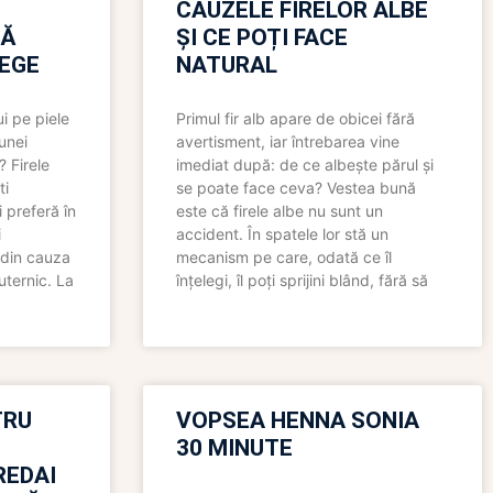
CAUZELE FIRELOR ALBE
RĂ
ȘI CE POȚI FACE
LEGE
NATURAL
i pe piele
Primul fir alb apare de obicei fără
 unei
avertisment, iar întrebarea vine
? Firele
imediat după: de ce albește părul și
ti
se poate face ceva? Vestea bună
 preferă în
este că firele albe nu sunt un
i
accident. În spatele lor stă un
 din cauza
mecanism pe care, odată ce îl
uternic. La
înțelegi, îl poți sprijini blând, fără să
TRU
VOPSEA HENNA SONIA
30 MINUTE
REDAI