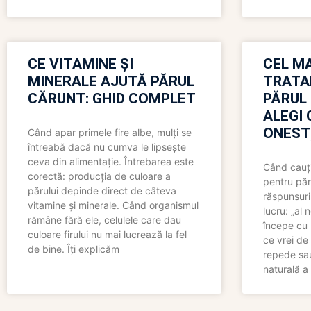
CE VITAMINE ȘI
CEL MA
MINERALE AJUTĂ PĂRUL
TRATA
CĂRUNT: GHID COMPLET
PĂRUL
ALEGI 
ONEST
Când apar primele fire albe, mulți se
întreabă dacă nu cumva le lipsește
ceva din alimentație. Întrebarea este
Când cauți
corectă: producția de culoare a
pentru păr
părului depinde direct de câteva
răspunsuri
vitamine și minerale. Când organismul
lucru: „al
rămâne fără ele, celulele care dau
începe cu 
culoare firului nu mai lucrează la fel
ce vrei de 
de bine. Îți explicăm
repede sau
naturală a 