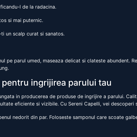
ificandu-l de la radacina.
os si mai puternic.
ti un scalp curat si sanatos.
nul pe parul umed, maseaza delicat si clateste abundent. Re
ung.
pentru ingrijirea parului tau
lungata in producerea de produse de ingrijire a parului. Cali
tate eficiente si vizibile. Cu Sereni Capelli, vei descoperi se
enul nedorit din par. Foloseste samponul care scoate galben