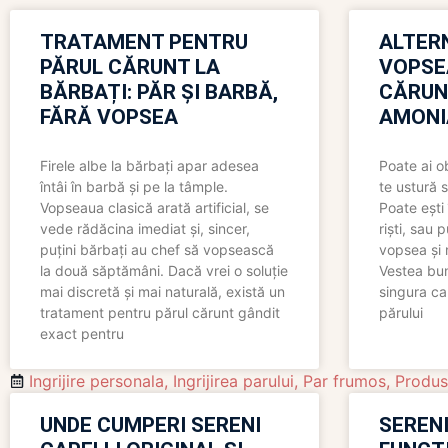
TRATAMENT PENTRU
ALTER
PĂRUL CĂRUNT LA
VOPSE
BĂRBAȚI: PĂR ȘI BARBĂ,
CĂRUN
FĂRĂ VOPSEA
AMONI
Firele albe la bărbați apar adesea
Poate ai o
întâi în barbă și pe la tâmple.
te ustură 
Vopseaua clasică arată artificial, se
Poate ești 
vede rădăcina imediat și, sincer,
riști, sau 
puțini bărbați au chef să vopsească
vopsea și 
la două săptămâni. Dacă vrei o soluție
Vestea bu
mai discretă și mai naturală, există un
singura ca
tratament pentru părul cărunt gândit
părului
exact pentru
Ingrijire personala
,
Ingrijirea parului
,
Par frumos
,
Produs
UNDE CUMPERI SERENI
SERENI