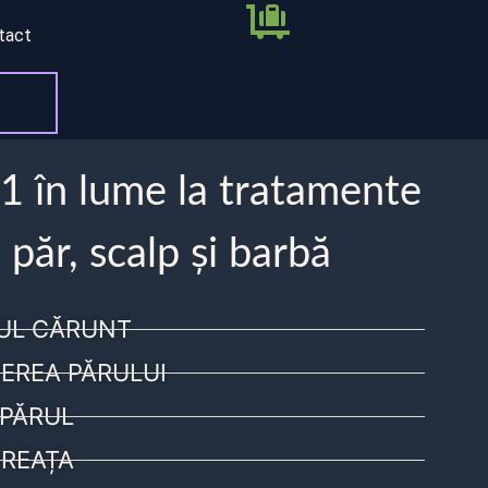
tact
 1 în lume la tratamente
 păr, scalp și barbă
UL CĂRUNT
EREA PĂRULUI
PĂRUL
REAȚA