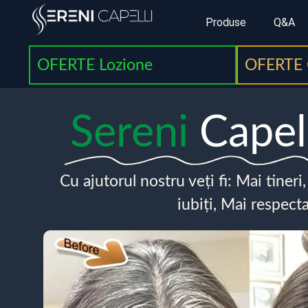
Produse
Q&A
OFERTE Lozione
OFERTE 
Sereni
Capel
Cu ajutorul nostru veți fi: Mai tineri
iubiți, Mai respecta