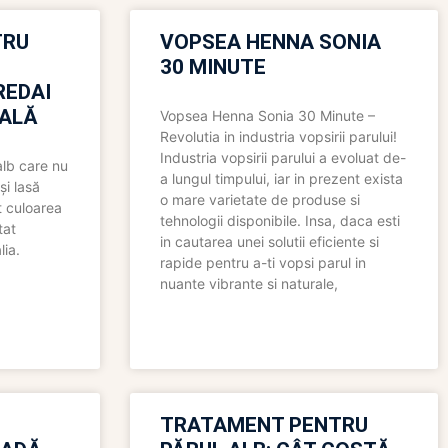
TRU
VOPSEA HENNA SONIA
30 MINUTE
REDAI
ALĂ
Vopsea Henna Sonia 30 Minute –
Revolutia in industria vopsirii parului!
Industria vopsirii parului a evoluat de-
alb care nu
a lungul timpului, iar in prezent exista
și lasă
o mare varietate de produse si
t culoarea
tehnologii disponibile. Insa, daca esti
tat
in cautarea unei solutii eficiente si
lia.
rapide pentru a-ti vopsi parul in
nuante vibrante si naturale,
TRATAMENT PENTRU