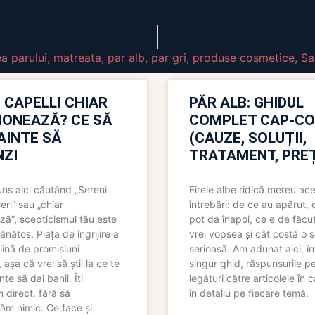
ea parului
,
matreata
,
par alb
,
par gri
,
produse cosmetice
,
S
 CAPELLI CHIAR
PĂR ALB: GHIDUL
IONEAZĂ? CE SĂ
COMPLET CAP-C
NAINTE SĂ
(CAUZE, SOLUȚII,
ZI
TRATAMENT, PREȚ
uns aici căutând „Sereni
Firele albe ridică mereu ace
eri” sau „chiar
întrebări: de ce au apărut,
ză”, scepticismul tău este
pot da înapoi, ce e de făcu
ănătos. Piața de îngrijire a
vrei vopsea și cât costă o s
lină de promisiuni
serioasă. Am adunat aici, în
așa că vrei să știi la ce te
singur ghid, răspunsurile pe
nte să dai banii. Îți
legături către articolele în 
direct, fără să
în detaliu pe fiecare temă.
ăm nimic. Ce face și