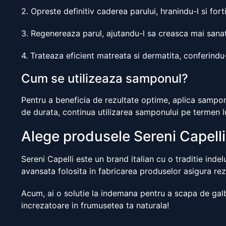
2. Opreste definitiv caderea parului, hranindu-l si fort
3. Regenereaza parul, ajutandu-l sa creasca mai sanat
4. Trateaza eficient matreata si dermatita, conferindu-
Cum se utilizeaza samponul?
Pentru a beneficia de rezultate optime, aplica sampo
de durata, continua utilizarea samponului pe termen l
Alege produsele Sereni Capelli 
Sereni Capelli este un brand italian cu o traditie inde
avansata folosita in fabricarea produselor asigura rezul
Acum, ai o solutie la indemana pentru a scapa de galb
increzatoare in frumusetea ta naturala!