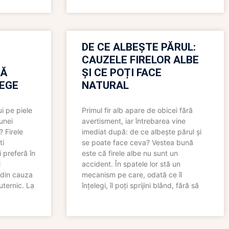
N
DE CE ALBEȘTE PĂRUL:
CAUZELE FIRELOR ALBE
RĂ
ȘI CE POȚI FACE
LEGE
NATURAL
i pe piele
Primul fir alb apare de obicei fără
 unei
avertisment, iar întrebarea vine
? Firele
imediat după: de ce albește părul și
ti
se poate face ceva? Vestea bună
 preferă în
este că firele albe nu sunt un
i
accident. În spatele lor stă un
 din cauza
mecanism pe care, odată ce îl
uternic. La
înțelegi, îl poți sprijini blând, fără să