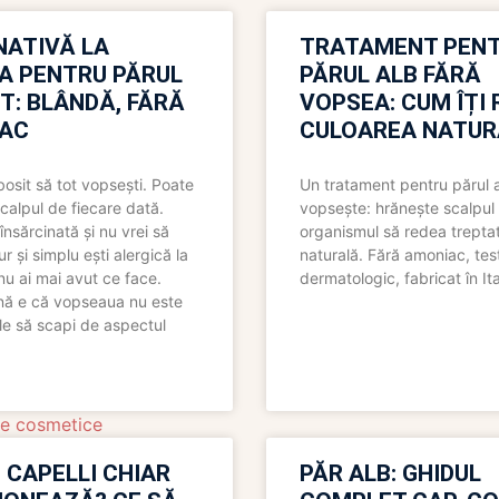
NATIVĂ LA
TRATAMENT PEN
A PENTRU PĂRUL
PĂRUL ALB FĂRĂ
T: BLÂNDĂ, FĂRĂ
VOPSEA: CUM ÎȚI 
AC
CULOAREA NATUR
bosit să tot vopsești. Poate
Un tratament pentru părul 
scalpul de fiecare dată.
vopsește: hrănește scalpul 
însărcinată și nu vrei să
organismul să redea trepta
pur și simplu ești alergică la
naturală. Fără amoniac, tes
nu ai mai avut ce face.
dermatologic, fabricat în Ita
nă e că vopseaua nu este
le să scapi de aspectul
e cosmetice
 CAPELLI CHIAR
PĂR ALB: GHIDUL