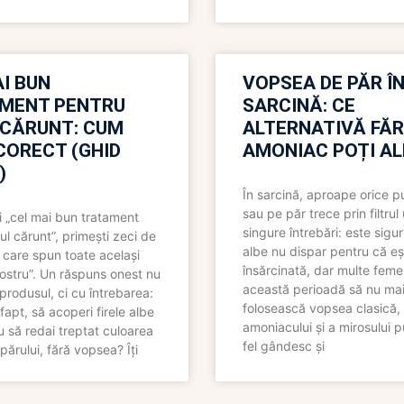
I BUN
VOPSEA DE PĂR Î
MENT PENTRU
SARCINĂ: CE
 CĂRUNT: CUM
ALTERNATIVĂ FĂ
CORECT (GHID
AMONIAC POȚI A
)
În sarcină, aproape orice pu
sau pe păr trece prin filtrul
 „cel mai bun tratament
singure întrebări: este sigur
ul cărunt”, primești zeci de
albe nu dispar pentru că eș
 care spun toate același
însărcinată, dar multe femei
 nostru”. Un răspuns onest nu
această perioadă să nu ma
produsul, ci cu întrebarea:
folosească vopsea clasică,
fapt, să acoperi firele albe
amoniacului și a mirosului p
 să redai treptat culoarea
fel gândesc și
părului, fără vopsea? Îți