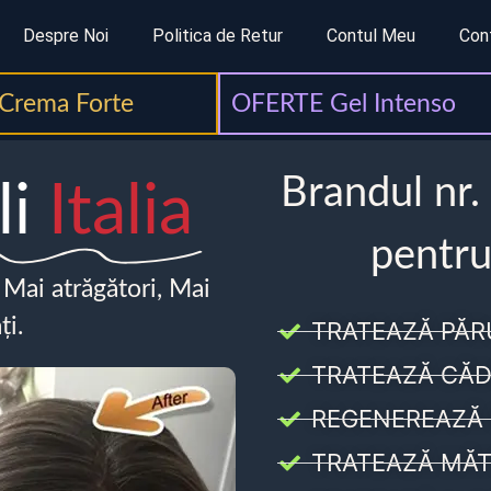
Despre Noi
Politica de Retur
Contul Meu
Con
Crema Forte
OFERTE Gel Intenso
Brandul nr.
li
Italia
pentru
, Mai atrăgători, Mai
ți.
TRATEAZĂ PĂR
TRATEAZĂ CĂD
REGENEREAZĂ 
TRATEAZĂ MĂT