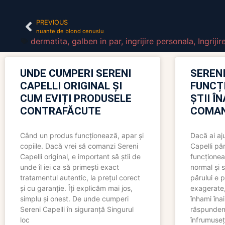
PREVIOUS
nuante de blond cenusiu
dermatita
,
galben in par
,
ingrijire personala
,
Ingrijir
UNDE CUMPERI SERENI
SERENI
CAPELLI ORIGINAL ȘI
FUNCȚ
CUM EVIȚI PRODUSELE
ȘTII Î
CONTRAFĂCUTE
COMAN
Când un produs funcționează, apar și
Dacă ai aj
copiile. Dacă vrei să comanzi Sereni
Capelli păr
Capelli original, e important să știi de
funcționea
unde îl iei ca să primești exact
normal și s
tratamentul autentic, la prețul corect
părului e p
și cu garanție. Îți explicăm mai jos,
exagerate, 
simplu și onest. De unde cumperi
înhami înai
Sereni Capelli în siguranță Singurul
răspundem 
loc
înfrumuseț