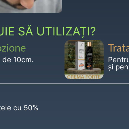
E SĂ UTILIZAȚI?
ozione
Trat
g de 10cm.
Pentr
și pen
ctele cu 50%