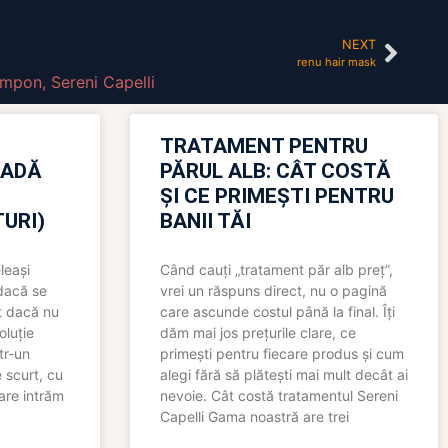
NEXT
renu hair mask
ampon
,
Sereni Capelli
TRATAMENT PENTRU
OADĂ
PĂRUL ALB: CÂT COSTĂ
ȘI CE PRIMEȘTI PENTRU
URI)
BANII TĂI
leași
Când cauți „tratament păr alb preț”,
 dacă se
vrei un răspuns direct, nu o pagină
t dacă nu
care ascunde costul până la final. Îți
oluție
dăm mai jos prețurile clare, ce
tr-un
primești pentru fiecare produs și cum
 scurt, cu
alegi fără să plătești mai mult decât ai
care intrăm
nevoie. Cât costă tratamentul Sereni
Capelli Gama noastră are trei