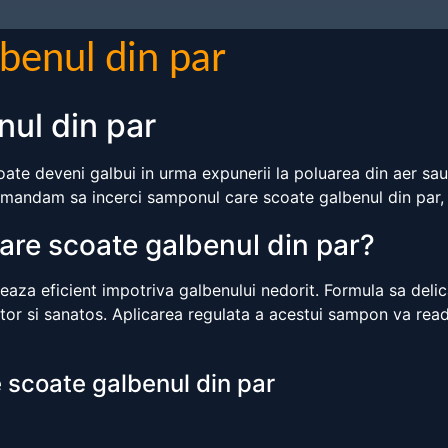
benul din par
ul din par
poate deveni galbui in urma expunerii la poluarea din aer sa
comandam sa incerci samponul care scoate galbenul din par, 
re scoate galbenul din par?
za eficient impotriva galbenului nedorit. Formula sa delic
itor si sanatos. Aplicarea regulata a acestui sampon va readu
re scoate galbenul din par