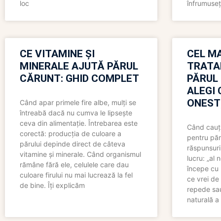
loc
înfrumuseț
CE VITAMINE ȘI
CEL MA
MINERALE AJUTĂ PĂRUL
TRATA
CĂRUNT: GHID COMPLET
PĂRUL
ALEGI 
ONEST
Când apar primele fire albe, mulți se
întreabă dacă nu cumva le lipsește
ceva din alimentație. Întrebarea este
Când cauți
corectă: producția de culoare a
pentru păr
părului depinde direct de câteva
răspunsuri
vitamine și minerale. Când organismul
lucru: „al
rămâne fără ele, celulele care dau
începe cu 
culoare firului nu mai lucrează la fel
ce vrei de 
de bine. Îți explicăm
repede sau
naturală a 