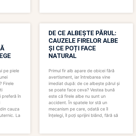
N
DE CE ALBEȘTE PĂRUL:
CAUZELE FIRELOR ALBE
RĂ
ȘI CE POȚI FACE
LEGE
NATURAL
i pe piele
Primul fir alb apare de obicei fără
 unei
avertisment, iar întrebarea vine
? Firele
imediat după: de ce albește părul și
ti
se poate face ceva? Vestea bună
 preferă în
este că firele albe nu sunt un
i
accident. În spatele lor stă un
 din cauza
mecanism pe care, odată ce îl
uternic. La
înțelegi, îl poți sprijini blând, fără să