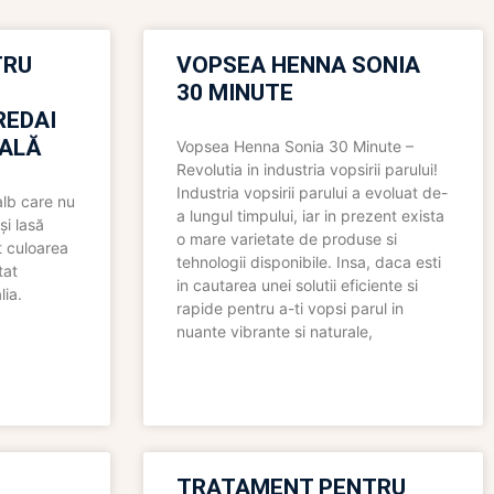
TRU
VOPSEA HENNA SONIA
30 MINUTE
REDAI
ALĂ
Vopsea Henna Sonia 30 Minute –
Revolutia in industria vopsirii parului!
Industria vopsirii parului a evoluat de-
alb care nu
a lungul timpului, iar in prezent exista
și lasă
o mare varietate de produse si
t culoarea
tehnologii disponibile. Insa, daca esti
tat
in cautarea unei solutii eficiente si
lia.
rapide pentru a-ti vopsi parul in
nuante vibrante si naturale,
TRATAMENT PENTRU