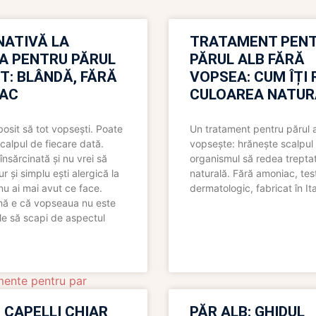
NATIVĂ LA
TRATAMENT PEN
A PENTRU PĂRUL
PĂRUL ALB FĂRĂ
T: BLÂNDĂ, FĂRĂ
VOPSEA: CUM ÎȚI 
AC
CULOAREA NATUR
bosit să tot vopsești. Poate
Un tratament pentru părul 
scalpul de fiecare dată.
vopsește: hrănește scalpul 
însărcinată și nu vrei să
organismul să redea trepta
pur și simplu ești alergică la
naturală. Fără amoniac, tes
nu ai mai avut ce face.
dermatologic, fabricat în Ita
nă e că vopseaua nu este
le să scapi de aspectul
mente pentru par
 CAPELLI CHIAR
PĂR ALB: GHIDUL