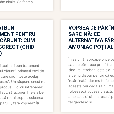
ăm nimic. Ce face și
I BUN
VOPSEA DE PĂR Î
MENT PENTRU
SARCINĂ: CE
 CĂRUNT: CUM
ALTERNATIVĂ FĂ
CORECT (GHID
AMONIAC POȚI A
)
În sarcină, aproape orice pu
sau pe păr trece prin filtrul
 „cel mai bun tratament
singure întrebări: este sigur
ul cărunt”, primești zeci de
albe nu dispar pentru că eș
 care spun toate același
însărcinată, dar multe femei
 nostru”. Un răspuns onest nu
această perioadă să nu ma
produsul, ci cu întrebarea:
folosească vopsea clasică,
fapt, să acoperi firele albe
amoniacului și a mirosului p
 să redai treptat culoarea
fel gândesc și
părului, fără vopsea? Îți