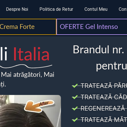
Despre Noi
Politica de Retur
Contul Meu
Con
Crema Forte
OFERTE Gel Intenso
Brandul nr.
li
Italia
pentru
, Mai atrăgători, Mai
ți.
TRATEAZĂ PĂR
TRATEAZĂ CĂD
REGENEREAZĂ 
TRATEAZĂ MĂT