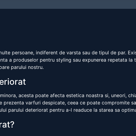
lte persoane, indiferent de varsta sau de tipul de par. Ex
cventa a produselor pentru styling sau expunerea repetata la
oare parului nostru.
eriorat
nora, acesta poate afecta estetica noastra si, uneori, chiar 
ate prezenta varfuri despicate, ceea ce poate compromite sa
tului parului deteriorat pentru a-l readuce la starea sa optim
rat?