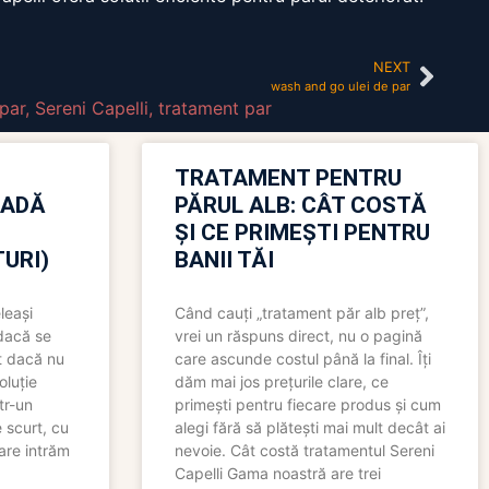
NEXT
wash and go ulei de par
par
,
Sereni Capelli
,
tratament par
TRATAMENT PENTRU
OADĂ
PĂRUL ALB: CÂT COSTĂ
ȘI CE PRIMEȘTI PENTRU
URI)
BANII TĂI
leași
Când cauți „tratament păr alb preț”,
 dacă se
vrei un răspuns direct, nu o pagină
t dacă nu
care ascunde costul până la final. Îți
oluție
dăm mai jos prețurile clare, ce
tr-un
primești pentru fiecare produs și cum
 scurt, cu
alegi fără să plătești mai mult decât ai
care intrăm
nevoie. Cât costă tratamentul Sereni
Capelli Gama noastră are trei