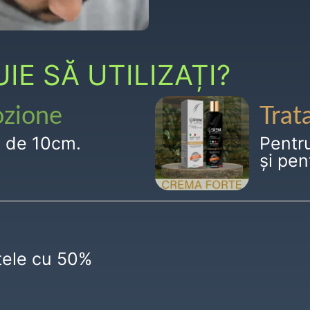
E SĂ UTILIZAȚI?
ozione
Trat
g de 10cm.
Pentr
și pen
ctele cu 50%