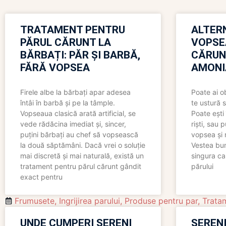
TRATAMENT PENTRU
ALTER
PĂRUL CĂRUNT LA
VOPSE
BĂRBAȚI: PĂR ȘI BARBĂ,
CĂRUN
FĂRĂ VOPSEA
AMONI
Firele albe la bărbați apar adesea
Poate ai o
întâi în barbă și pe la tâmple.
te ustură 
Vopseaua clasică arată artificial, se
Poate ești 
vede rădăcina imediat și, sincer,
riști, sau 
puțini bărbați au chef să vopsească
vopsea și 
la două săptămâni. Dacă vrei o soluție
Vestea bu
mai discretă și mai naturală, există un
singura ca
tratament pentru părul cărunt gândit
părului
exact pentru
Frumusete
,
Ingrijirea parului
,
Produse pentru par
,
Trata
UNDE CUMPERI SERENI
SERENI