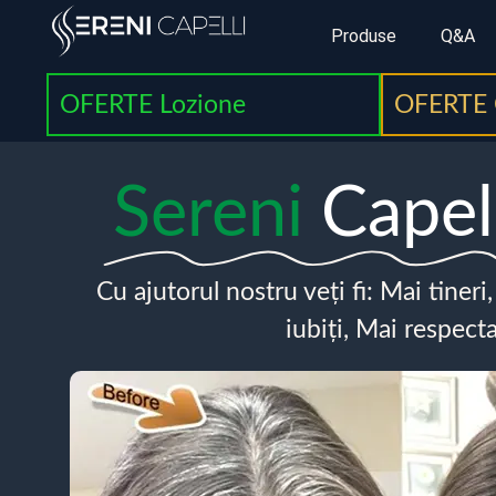
Produse
Q&A
OFERTE Lozione
OFERTE 
Sereni
Capel
Cu ajutorul nostru veți fi: Mai tineri
iubiți, Mai respecta