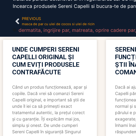
Incearca produsele Sereni Capelli si bucura-te de par
PREVIOUS
masca de par cu ulei de cocos si ulei de ricin
dermatita
,
ingrijire par
,
matreata
,
oprire cadere par
UNDE CUMPERI SERENI
SERENI
CAPELLI ORIGINAL ȘI
FUNCȚ
CUM EVIȚI PRODUSELE
ȘTII Î
CONTRAFĂCUTE
COMAN
Când un produs funcționează, apar și
Dacă ai aj
copiile. Dacă vrei să comanzi Sereni
Capelli păr
Capelli original, e important să știi de
funcționea
unde îl iei ca să primești exact
normal și s
tratamentul autentic, la prețul corect
părului e p
și cu garanție. Îți explicăm mai jos,
exagerate, 
simplu și onest. De unde cumperi
înhami înai
Sereni Capelli în siguranță Singurul
răspundem 