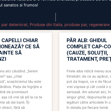
ul sanatos si frumos!
,
par deteriorat
,
Produse din Italia
,
produse par
,
regenerare 
 CAPELLI CHIAR
PĂR ALB: GHIDUL
IONEAZĂ? CE SĂ
COMPLET CAP-C
NAINTE SĂ
(CAUZE, SOLUȚII,
ZI
TRATAMENT, PREȚ
uns aici căutând „Sereni
Firele albe ridică mereu ace
eri” sau „chiar
întrebări: de ce au apărut,
ză”, scepticismul tău este
pot da înapoi, ce e de făcu
ănătos. Piața de îngrijire a
vrei vopsea și cât costă o s
lină de promisiuni
serioasă. Am adunat aici, în
așa că vrei să știi la ce te
singur ghid, răspunsurile pe
nte să dai banii. Îți
legături către articolele în 
direct, fără să
în detaliu pe fiecare temă.