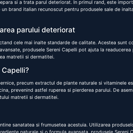
para si a trata parul deteriorat. In primul rand, este import
un brand italian recunoscut pentru produsele sale de inalta c
area parului deteriorat
ectand cele mai inalte standarde de calitate. Acestea sunt co
 avansate, produsele Sereni Capelli pot ajuta la readucerea p
ea matretii si dermatitei.
 Capelli?
rnice, precum extractul de plante naturale si vitaminele ese
cina, prevenind astfel ruperea si pierderea parului. De ase
ului matretii si dermatitei.
mentine sanatatea si frumusetea acestuia. Utilizarea produsel
grediente naturale si o formula avansata, produsele Sereni Ca