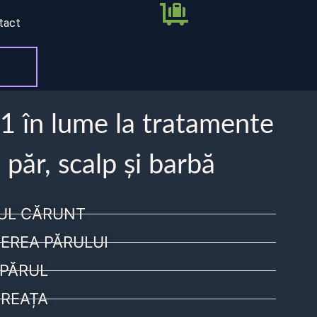
tact
 1 în lume la tratamente
 păr, scalp și barbă
UL CĂRUNT
EREA PĂRULUI
PĂRUL
REAȚA