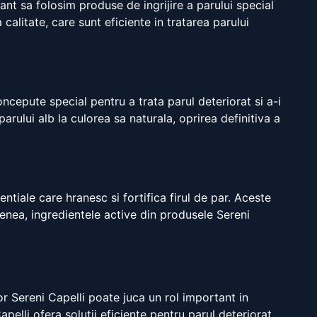
ant sa folosim produse de ingrijire a parului special
alitate, care sunt eficiente in tratarea parului
ncepute special pentru a trata parul deteriorat si a-i
arului alb la culorea sa naturala, oprirea definitiva a
ntiale care hranesc si fortifica firul de par. Aceste
menea, ingredientele active din produsele Sereni
or Sereni Capelli poate juca un rol important in
pelli ofera solutii eficiente pentru parul deteriorat.