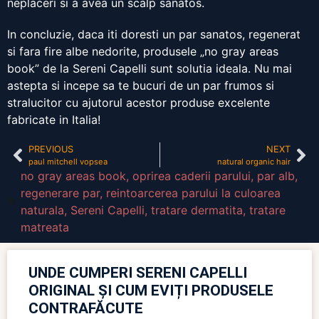
neplaceri si a avea un scalp sanatos.
In concluzie, daca iti doresti un par sanatos, regenerat
si fara fire albe nedorite, produsele „no gray areas
book” de la Sereni Capelli sunt solutia ideala. Nu mai
astepta si incepe sa te bucuri de un par frumos si
stralucitor cu ajutorul acestor produse excelente
fabricate in Italia!
PREVIOUS
NEXT
paul mitchell vopsea
natural organic hair
no gray areas book
,
oprirea caderii parului
,
par alb
,
regenerare par
,
reintoarcerea parului la culoarea
naturala
,
Sereni Capelli
,
tratare dermatita
,
tratare
matreata
UNDE CUMPERI SERENI CAPELLI
ORIGINAL ȘI CUM EVIȚI PRODUSELE
CONTRAFĂCUTE