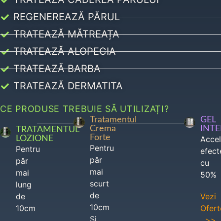
REGENEREAZĂ PĂRUL
TRATEAZĂ MĂTREAȚA
TRATEAZĂ ALOPECIA
TRATEAZĂ BARBA
TRATEAZĂ DERMATITA
CE PRODUSE TREBUIE SĂ UTILIZAȚI?
Tratamentul
GEL
Crema
INT
TRATAMENTUL
Forte
LOZIONE
Acce
Pentru
Pentru
efect
păr
păr
cu
mai
mai
50%
scurt
lung
de
de
Vezi
10cm
10cm
Ofert
Si
>>