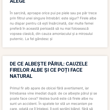
ALEGE
În sarcină, aproape orice pui pe piele sau pe păr trece
prin filtrul unei singure întrebări: este sigur? Firele albe
nu dispar pentru că ești însărcinată, dar multe femei
preferă în această perioadă să nu mai folosească
vopsea clasică, din cauza amoniacului și a mirosului
puternic. La fel gândesc și
DE CE ALBEȘTE PĂRUL: CAUZELE
FIRELOR ALBE ȘI CE POȚI FACE
NATURAL
Primul fir alb apare de obicei fără avertisment, iar
întrebarea vine imediat după: de ce albește părul și se
poate face ceva? Vestea bună este că firele albe nu
sunt un accident. În spatele lor stă un mecanism pe
care, odată ce îl înțelegi, îl poți sprijini blând, fără să