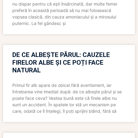
nu dispar pentru că ești însărcinată, dar multe femei
preferă în această perioadă să nu mai folosească
vopsea clasică, din cauza amoniacului și a mirosului
puternic. La fel gândesc și
DE CE ALBEȘTE PĂRUL: CAUZELE
FIRELOR ALBE ȘI CE POȚI FACE
NATURAL
Primul fir alb apare de obicei fără avertisment, iar
întrebarea vine imediat după: de ce albește părul și se
poate face ceva? Vestea bună este că firele albe nu
sunt un accident. În spatele lor stă un mecanism pe
care, odată ce îl înțelegi, îl poți sprijini blând, fără să