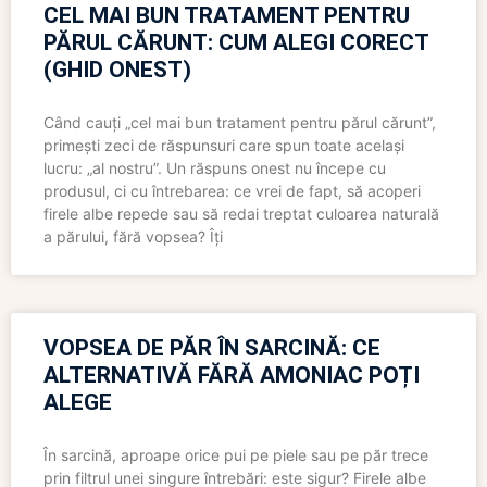
CEL MAI BUN TRATAMENT PENTRU
PĂRUL CĂRUNT: CUM ALEGI CORECT
(GHID ONEST)
Când cauți „cel mai bun tratament pentru părul cărunt”,
primești zeci de răspunsuri care spun toate același
lucru: „al nostru”. Un răspuns onest nu începe cu
produsul, ci cu întrebarea: ce vrei de fapt, să acoperi
firele albe repede sau să redai treptat culoarea naturală
a părului, fără vopsea? Îți
VOPSEA DE PĂR ÎN SARCINĂ: CE
ALTERNATIVĂ FĂRĂ AMONIAC POȚI
ALEGE
În sarcină, aproape orice pui pe piele sau pe păr trece
prin filtrul unei singure întrebări: este sigur? Firele albe