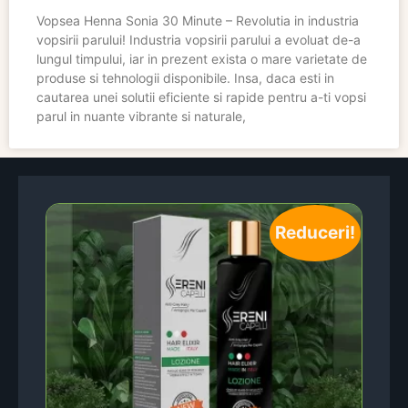
Vopsea Henna Sonia 30 Minute – Revolutia in industria
vopsirii parului! Industria vopsirii parului a evoluat de-a
lungul timpului, iar in prezent exista o mare varietate de
produse si tehnologii disponibile. Insa, daca esti in
cautarea unei solutii eficiente si rapide pentru a-ti vopsi
parul in nuante vibrante si naturale,
Reduceri!