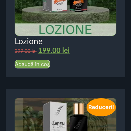
Lozione
199.00
lei
329.00
lei
Adaugă în coș
Reduceri!