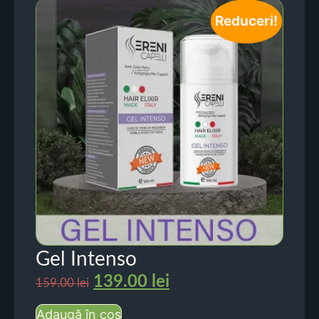
Reduceri!
Gel Intenso
139.00
lei
159.00
lei
Adaugă în coș