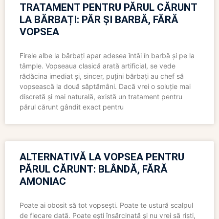
TRATAMENT PENTRU PĂRUL CĂRUNT
LA BĂRBAȚI: PĂR ȘI BARBĂ, FĂRĂ
VOPSEA
Firele albe la bărbați apar adesea întâi în barbă și pe la
tâmple. Vopseaua clasică arată artificial, se vede
rădăcina imediat și, sincer, puțini bărbați au chef să
vopsească la două săptămâni. Dacă vrei o soluție mai
discretă și mai naturală, există un tratament pentru
părul cărunt gândit exact pentru
ALTERNATIVĂ LA VOPSEA PENTRU
PĂRUL CĂRUNT: BLÂNDĂ, FĂRĂ
AMONIAC
Poate ai obosit să tot vopsești. Poate te ustură scalpul
de fiecare dată. Poate ești însărcinată și nu vrei să riști,