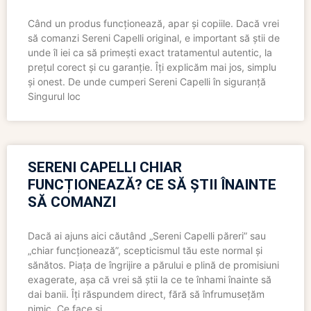
Când un produs funcționează, apar și copiile. Dacă vrei
să comanzi Sereni Capelli original, e important să știi de
unde îl iei ca să primești exact tratamentul autentic, la
prețul corect și cu garanție. Îți explicăm mai jos, simplu
și onest. De unde cumperi Sereni Capelli în siguranță
Singurul loc
SERENI CAPELLI CHIAR
FUNCȚIONEAZĂ? CE SĂ ȘTII ÎNAINTE
SĂ COMANZI
Dacă ai ajuns aici căutând „Sereni Capelli păreri” sau
„chiar funcționează”, scepticismul tău este normal și
sănătos. Piața de îngrijire a părului e plină de promisiuni
exagerate, așa că vrei să știi la ce te înhami înainte să
dai banii. Îți răspundem direct, fără să înfrumusețăm
nimic. Ce face și