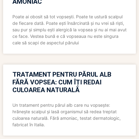
AMONIAC
Poate ai obosit să tot vopsești. Poate te ustură scalpul
de fiecare dată. Poate ești însărcinată și nu vrei să riști,
sau pur și simplu ești alergică la vopsea și nu ai mai avut
ce face. Vestea bună e că vopseaua nu este singura
cale să scapi de aspectul părului
TRATAMENT PENTRU PĂRUL ALB
FĂRĂ VOPSEA: CUM ÎȚI REDAI
CULOAREA NATURALĂ
Un tratament pentru părul alb care nu vopsește:
hrănește scalpul și lasă organismul să redea treptat
culoarea naturală. Fără amoniac, testat dermatologic,
fabricat în Italia.