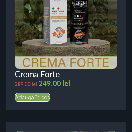
Crema Forte
249.00
lei
389.00
lei
Adaugă în coș