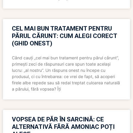
CEL MAI BUN TRATAMENT PENTRU
PĂRUL CĂRUNT: CUM ALEGI CORECT
(GHID ONEST)
Când cauți „cel mai bun tratament pentru părul cărunt”,
primești zeci de răspunsuri care spun toate același
lucru: „al nostru”. Un răspuns onest nu începe cu
produsul, ci cu întrebarea: ce vrei de fapt, să acoperi
firele albe repede sau să redai treptat culoarea naturală
a părului, fără vopsea? Îți
VOPSEA DE PĂR ÎN SARCINĂ: CE
ALTERNATIVĂ FĂRĂ AMONIAC POȚI