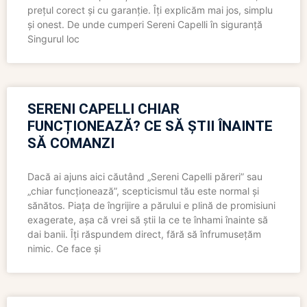
prețul corect și cu garanție. Îți explicăm mai jos, simplu
și onest. De unde cumperi Sereni Capelli în siguranță
Singurul loc
SERENI CAPELLI CHIAR
FUNCȚIONEAZĂ? CE SĂ ȘTII ÎNAINTE
SĂ COMANZI
Dacă ai ajuns aici căutând „Sereni Capelli păreri” sau
„chiar funcționează”, scepticismul tău este normal și
sănătos. Piața de îngrijire a părului e plină de promisiuni
exagerate, așa că vrei să știi la ce te înhami înainte să
dai banii. Îți răspundem direct, fără să înfrumusețăm
nimic. Ce face și