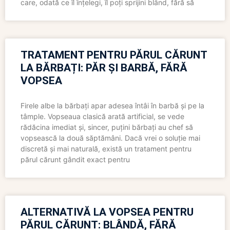
care, odată ce îl înțelegi, îl poți sprijini blând, fără să
TRATAMENT PENTRU PĂRUL CĂRUNT
LA BĂRBAȚI: PĂR ȘI BARBĂ, FĂRĂ
VOPSEA
Firele albe la bărbați apar adesea întâi în barbă și pe la
tâmple. Vopseaua clasică arată artificial, se vede
rădăcina imediat și, sincer, puțini bărbați au chef să
vopsească la două săptămâni. Dacă vrei o soluție mai
discretă și mai naturală, există un tratament pentru
părul cărunt gândit exact pentru
ALTERNATIVĂ LA VOPSEA PENTRU
PĂRUL CĂRUNT: BLÂNDĂ, FĂRĂ