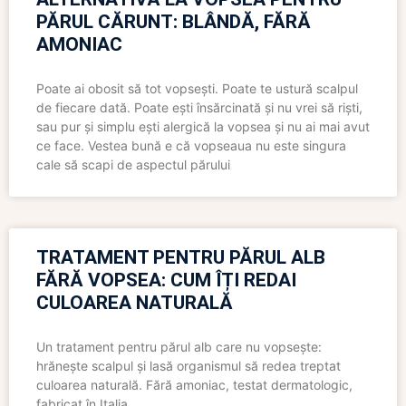
PĂRUL CĂRUNT: BLÂNDĂ, FĂRĂ
AMONIAC
Poate ai obosit să tot vopsești. Poate te ustură scalpul
de fiecare dată. Poate ești însărcinată și nu vrei să riști,
sau pur și simplu ești alergică la vopsea și nu ai mai avut
ce face. Vestea bună e că vopseaua nu este singura
cale să scapi de aspectul părului
TRATAMENT PENTRU PĂRUL ALB
FĂRĂ VOPSEA: CUM ÎȚI REDAI
CULOAREA NATURALĂ
Un tratament pentru părul alb care nu vopsește:
hrănește scalpul și lasă organismul să redea treptat
culoarea naturală. Fără amoniac, testat dermatologic,
fabricat în Italia.