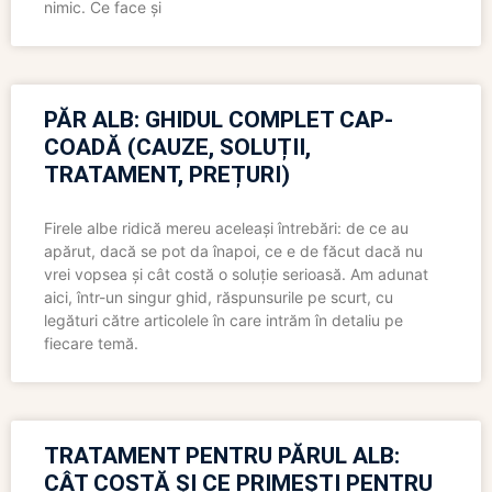
nimic. Ce face și
PĂR ALB: GHIDUL COMPLET CAP-
COADĂ (CAUZE, SOLUȚII,
TRATAMENT, PREȚURI)
Firele albe ridică mereu aceleași întrebări: de ce au
apărut, dacă se pot da înapoi, ce e de făcut dacă nu
vrei vopsea și cât costă o soluție serioasă. Am adunat
aici, într-un singur ghid, răspunsurile pe scurt, cu
legături către articolele în care intrăm în detaliu pe
fiecare temă.
TRATAMENT PENTRU PĂRUL ALB:
CÂT COSTĂ ȘI CE PRIMEȘTI PENTRU