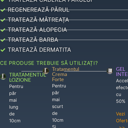
REGENEREAZĂ PĂRUL
TRATEAZĂ MĂTREAȚA
TRATEAZĂ ALOPECIA
TRATEAZĂ BARBA
TRATEAZĂ DERMATITA
CE PRODUSE TREBUIE SĂ UTILIZAȚI?
Tratamentul
GEL
Crema
INT
TRATAMENTUL
Forte
LOZIONE
Acce
Pentru
Pentru
efect
păr
păr
cu
mai
mai
50%
scurt
lung
de
de
Vezi
10cm
10cm
Ofert
Si
>>