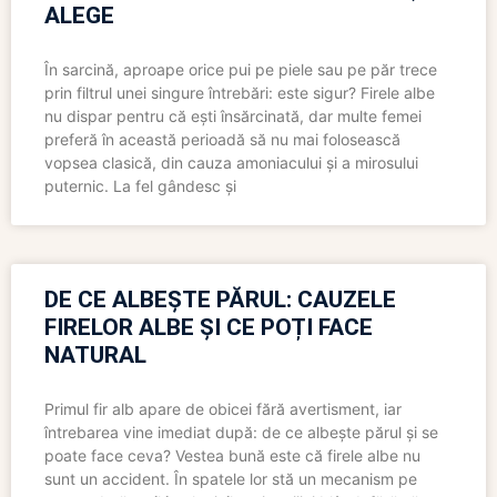
ALEGE
În sarcină, aproape orice pui pe piele sau pe păr trece
prin filtrul unei singure întrebări: este sigur? Firele albe
nu dispar pentru că ești însărcinată, dar multe femei
preferă în această perioadă să nu mai folosească
vopsea clasică, din cauza amoniacului și a mirosului
puternic. La fel gândesc și
DE CE ALBEȘTE PĂRUL: CAUZELE
FIRELOR ALBE ȘI CE POȚI FACE
NATURAL
Primul fir alb apare de obicei fără avertisment, iar
întrebarea vine imediat după: de ce albește părul și se
poate face ceva? Vestea bună este că firele albe nu
sunt un accident. În spatele lor stă un mecanism pe