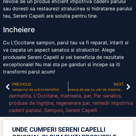
nevoie de un produs eficient impotriva caderii parului
sau doresti sa restaurezi stralucirea si hidratarea parului
tau, Sereni Capelli are solutia pentru tine.
Incheiere
Cu L’Occitane sampon, parul tau va fi reparat, intarit si
va capata un aspect sanatos si stralucitor. Alege
produsele Sereni Capelli si vei beneficia de rezultate
exceptionale! Nu mai sta pe ganduri si incepe sa iti
transformi parul acum!
PREVIOUS
NEXT
samponul de urzica beneficii
masca de par cu ulei de masline si miere
dermatita
,
L'Occitane
,
matreata
,
par
,
Par sanatos
,
produse de ingrijire
,
regenerare par
,
remedii impotriva
caderii parului
,
Sampon
,
Sereni Capelli
UNDE CUMPERI SERENI CAPELLI