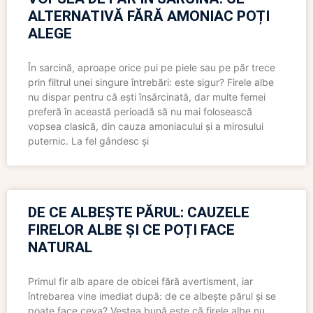
ALTERNATIVĂ FĂRĂ AMONIAC POȚI
ALEGE
În sarcină, aproape orice pui pe piele sau pe păr trece
prin filtrul unei singure întrebări: este sigur? Firele albe
nu dispar pentru că ești însărcinată, dar multe femei
preferă în această perioadă să nu mai folosească
vopsea clasică, din cauza amoniacului și a mirosului
puternic. La fel gândesc și
DE CE ALBEȘTE PĂRUL: CAUZELE
FIRELOR ALBE ȘI CE POȚI FACE
NATURAL
Primul fir alb apare de obicei fără avertisment, iar
întrebarea vine imediat după: de ce albește părul și se
poate face ceva? Vestea bună este că firele albe nu