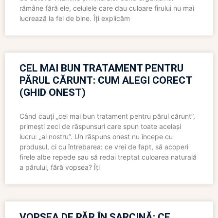
rămâne fără ele, celulele care dau culoare firului nu mai
lucrează la fel de bine. Îți explicăm
CEL MAI BUN TRATAMENT PENTRU
PĂRUL CĂRUNT: CUM ALEGI CORECT
(GHID ONEST)
Când cauți „cel mai bun tratament pentru părul cărunt”,
primești zeci de răspunsuri care spun toate același
lucru: „al nostru”. Un răspuns onest nu începe cu
produsul, ci cu întrebarea: ce vrei de fapt, să acoperi
firele albe repede sau să redai treptat culoarea naturală
a părului, fără vopsea? Îți
VOPSEA DE PĂR ÎN SARCINĂ: CE