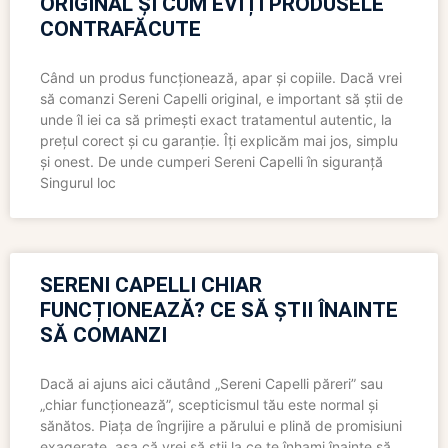
ORIGINAL ȘI CUM EVIȚI PRODUSELE
CONTRAFĂCUTE
Când un produs funcționează, apar și copiile. Dacă vrei
să comanzi Sereni Capelli original, e important să știi de
unde îl iei ca să primești exact tratamentul autentic, la
prețul corect și cu garanție. Îți explicăm mai jos, simplu
și onest. De unde cumperi Sereni Capelli în siguranță
Singurul loc
SERENI CAPELLI CHIAR
FUNCȚIONEAZĂ? CE SĂ ȘTII ÎNAINTE
SĂ COMANZI
Dacă ai ajuns aici căutând „Sereni Capelli păreri” sau
„chiar funcționează”, scepticismul tău este normal și
sănătos. Piața de îngrijire a părului e plină de promisiuni
exagerate, așa că vrei să știi la ce te înhami înainte să