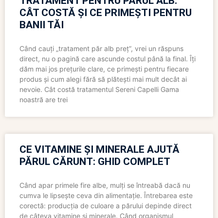
TRATAMENT PENTRU PĂRUL ALB:
CÂT COSTĂ ȘI CE PRIMEȘTI PENTRU
BANII TĂI
Când cauți „tratament păr alb preț”, vrei un răspuns
direct, nu o pagină care ascunde costul până la final. Îți
dăm mai jos prețurile clare, ce primești pentru fiecare
produs și cum alegi fără să plătești mai mult decât ai
nevoie. Cât costă tratamentul Sereni Capelli Gama
noastră are trei
CE VITAMINE ȘI MINERALE AJUTĂ
PĂRUL CĂRUNT: GHID COMPLET
Când apar primele fire albe, mulți se întreabă dacă nu
cumva le lipsește ceva din alimentație. Întrebarea este
corectă: producția de culoare a părului depinde direct
de câteva vitamine și minerale. Când organismul