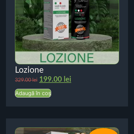
Lozione
199.00
lei
329.00
lei
Adaugă în coș