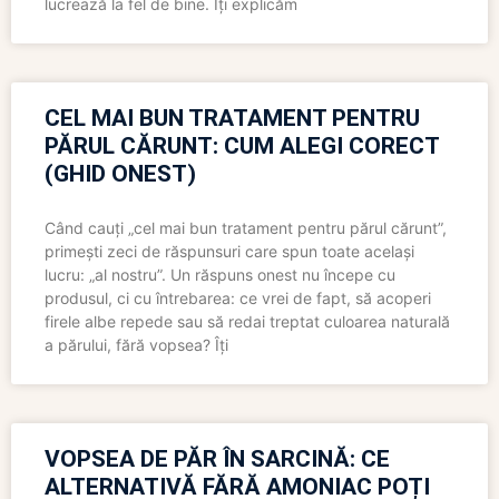
lucrează la fel de bine. Îți explicăm
CEL MAI BUN TRATAMENT PENTRU
PĂRUL CĂRUNT: CUM ALEGI CORECT
(GHID ONEST)
Când cauți „cel mai bun tratament pentru părul cărunt”,
primești zeci de răspunsuri care spun toate același
lucru: „al nostru”. Un răspuns onest nu începe cu
produsul, ci cu întrebarea: ce vrei de fapt, să acoperi
firele albe repede sau să redai treptat culoarea naturală
a părului, fără vopsea? Îți
VOPSEA DE PĂR ÎN SARCINĂ: CE
ALTERNATIVĂ FĂRĂ AMONIAC POȚI