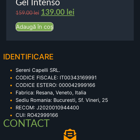
Gel Intenso
139.00
lei
159.00
lei
Adaugă în coș
IDENTIFICARE
Sereni Capelli SRL.
CODICE FISCALE: IT00343169991
CODICE ESTERO: 000042999166
Fabrica: Resana, Veneto, Italia
Sediu Romania: Bucuresti, Sf. Vineri, 25
RECOM: J2020010944400
CUI: RO42999166
CONTACT