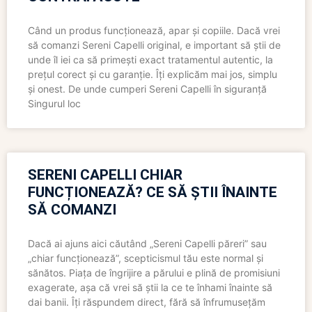
Când un produs funcționează, apar și copiile. Dacă vrei
să comanzi Sereni Capelli original, e important să știi de
unde îl iei ca să primești exact tratamentul autentic, la
prețul corect și cu garanție. Îți explicăm mai jos, simplu
și onest. De unde cumperi Sereni Capelli în siguranță
Singurul loc
SERENI CAPELLI CHIAR
FUNCȚIONEAZĂ? CE SĂ ȘTII ÎNAINTE
SĂ COMANZI
Dacă ai ajuns aici căutând „Sereni Capelli păreri” sau
„chiar funcționează”, scepticismul tău este normal și
sănătos. Piața de îngrijire a părului e plină de promisiuni
exagerate, așa că vrei să știi la ce te înhami înainte să
dai banii. Îți răspundem direct, fără să înfrumusețăm