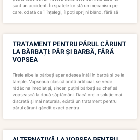
sunt un accident. În spatele lor stă un mecanism pe
care, odată ce îl înțelegi, îl poți sprijini blând, fără să
TRATAMENT PENTRU PĂRUL CĂRUNT
LA BĂRBAȚI: PĂR ȘI BARBĂ, FĂRĂ
VOPSEA
Firele albe la bărbați apar adesea întâi în barbă și pe la
tâmple. Vopseaua clasică arată artificial, se vede
rădăcina imediat și, sincer, puțini bărbați au chef să
vopsească la două săptămâni. Dacă vrei o soluție mai
discretă și mai naturală, există un tratament pentru
părul cărunt gândit exact pentru
ALTERNATIVĂ LA VOPSEA PENTRU