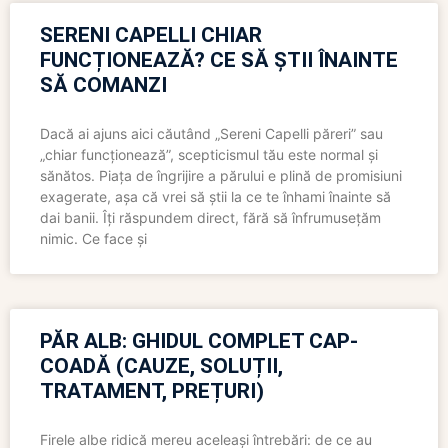
SERENI CAPELLI CHIAR
FUNCȚIONEAZĂ? CE SĂ ȘTII ÎNAINTE
SĂ COMANZI
Dacă ai ajuns aici căutând „Sereni Capelli păreri” sau
„chiar funcționează”, scepticismul tău este normal și
sănătos. Piața de îngrijire a părului e plină de promisiuni
exagerate, așa că vrei să știi la ce te înhami înainte să
dai banii. Îți răspundem direct, fără să înfrumusețăm
nimic. Ce face și
PĂR ALB: GHIDUL COMPLET CAP-
COADĂ (CAUZE, SOLUȚII,
TRATAMENT, PREȚURI)
Firele albe ridică mereu aceleași întrebări: de ce au