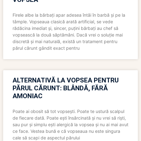
Firele albe la bărbați apar adesea întâi în barbă și pe la
tâmple. Vopseaua clasică arată artificial, se vede
rădăcina imediat și, sincer, puțini bărbați au chef să
vopsească la două săptămâni. Dacă vrei o soluție mai
discretă și mai naturală, există un tratament pentru
părul cărunt gândit exact pentru
ALTERNATIVĂ LA VOPSEA PENTRU
PĂRUL CĂRUNT: BLÂNDĂ, FĂRĂ
AMONIAC
Poate ai obosit să tot vopsești. Poate te ustură scalpul
de fiecare dată. Poate ești însărcinată și nu vrei să riști,
sau pur și simplu ești alergică la vopsea și nu ai mai avut
ce face. Vestea bună e că vopseaua nu este singura
cale să scapi de aspectul părului