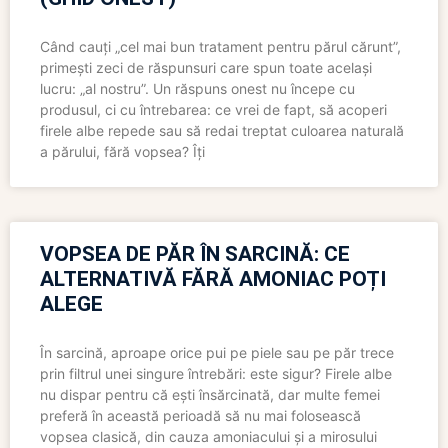
Când cauți „cel mai bun tratament pentru părul cărunt”,
primești zeci de răspunsuri care spun toate același
lucru: „al nostru”. Un răspuns onest nu începe cu
produsul, ci cu întrebarea: ce vrei de fapt, să acoperi
firele albe repede sau să redai treptat culoarea naturală
a părului, fără vopsea? Îți
VOPSEA DE PĂR ÎN SARCINĂ: CE
ALTERNATIVĂ FĂRĂ AMONIAC POȚI
ALEGE
În sarcină, aproape orice pui pe piele sau pe păr trece
prin filtrul unei singure întrebări: este sigur? Firele albe
nu dispar pentru că ești însărcinată, dar multe femei
preferă în această perioadă să nu mai folosească
vopsea clasică, din cauza amoniacului și a mirosului