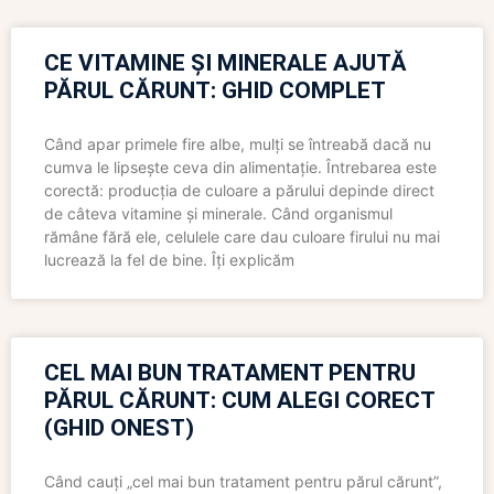
CE VITAMINE ȘI MINERALE AJUTĂ
PĂRUL CĂRUNT: GHID COMPLET
Când apar primele fire albe, mulți se întreabă dacă nu
cumva le lipsește ceva din alimentație. Întrebarea este
corectă: producția de culoare a părului depinde direct
de câteva vitamine și minerale. Când organismul
rămâne fără ele, celulele care dau culoare firului nu mai
lucrează la fel de bine. Îți explicăm
CEL MAI BUN TRATAMENT PENTRU
PĂRUL CĂRUNT: CUM ALEGI CORECT
(GHID ONEST)
Când cauți „cel mai bun tratament pentru părul cărunt”,