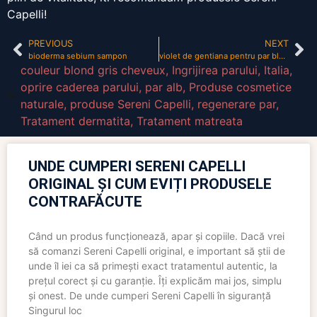
Capelli!
PREVIOUS
NEXT
bioderma sebium sampon
violet de gentiana pentru par blond
couleur blond gris cheveux
,
Ingrijirea parului
,
Italia
,
oprire caderea parului
,
par alb
,
Produse cosmetice
naturale
,
produse Sereni Capelli
,
regenerare par
,
Tratament dermatita
,
Tratament matreata
UNDE CUMPERI SERENI CAPELLI
ORIGINAL ȘI CUM EVIȚI PRODUSELE
CONTRAFĂCUTE
Când un produs funcționează, apar și copiile. Dacă vrei
să comanzi Sereni Capelli original, e important să știi de
unde îl iei ca să primești exact tratamentul autentic, la
prețul corect și cu garanție. Îți explicăm mai jos, simplu
și onest. De unde cumperi Sereni Capelli în siguranță
Singurul loc