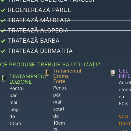
REGENEREAZĂ PĂRUL
TRATEAZĂ MĂTREAȚA
TRATEAZĂ ALOPECIA
TRATEAZĂ BARBA
TRATEAZĂ DERMATITA
CE PRODUSE TREBUIE SĂ UTILIZAȚI?
Tratamentul
GEL
Crema
INT
TRATAMENTUL
Forte
LOZIONE
Acce
Pentru
Pentru
efect
păr
păr
cu
mai
mai
50%
scurt
lung
de
de
Vezi
10cm
10cm
Ofert
Si
>>