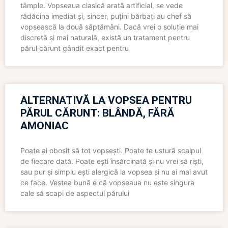
tâmple. Vopseaua clasică arată artificial, se vede
rădăcina imediat și, sincer, puțini bărbați au chef să
vopsească la două săptămâni. Dacă vrei o soluție mai
discretă și mai naturală, există un tratament pentru
părul cărunt gândit exact pentru
ALTERNATIVĂ LA VOPSEA PENTRU
PĂRUL CĂRUNT: BLÂNDĂ, FĂRĂ
AMONIAC
Poate ai obosit să tot vopsești. Poate te ustură scalpul
de fiecare dată. Poate ești însărcinată și nu vrei să riști,
sau pur și simplu ești alergică la vopsea și nu ai mai avut
ce face. Vestea bună e că vopseaua nu este singura
cale să scapi de aspectul părului