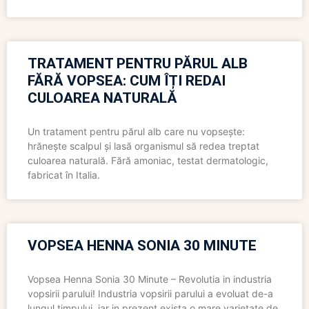
TRATAMENT PENTRU PĂRUL ALB
FĂRĂ VOPSEA: CUM ÎȚI REDAI
CULOAREA NATURALĂ
Un tratament pentru părul alb care nu vopsește:
hrănește scalpul și lasă organismul să redea treptat
culoarea naturală. Fără amoniac, testat dermatologic,
fabricat în Italia.
VOPSEA HENNA SONIA 30 MINUTE
Vopsea Henna Sonia 30 Minute – Revolutia in industria
vopsirii parului! Industria vopsirii parului a evoluat de-a
lungul timpului, iar in prezent exista o mare varietate de