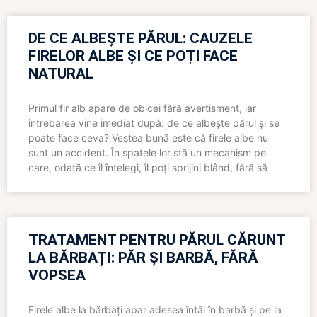
DE CE ALBEȘTE PĂRUL: CAUZELE
FIRELOR ALBE ȘI CE POȚI FACE
NATURAL
Primul fir alb apare de obicei fără avertisment, iar
întrebarea vine imediat după: de ce albește părul și se
poate face ceva? Vestea bună este că firele albe nu
sunt un accident. În spatele lor stă un mecanism pe
care, odată ce îl înțelegi, îl poți sprijini blând, fără să
TRATAMENT PENTRU PĂRUL CĂRUNT
LA BĂRBAȚI: PĂR ȘI BARBĂ, FĂRĂ
VOPSEA
Firele albe la bărbați apar adesea întâi în barbă și pe la