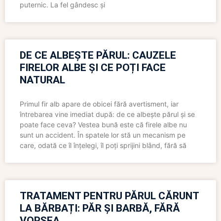
puternic. La fel gândesc și
DE CE ALBEȘTE PĂRUL: CAUZELE
FIRELOR ALBE ȘI CE POȚI FACE
NATURAL
Primul fir alb apare de obicei fără avertisment, iar
întrebarea vine imediat după: de ce albește părul și se
poate face ceva? Vestea bună este că firele albe nu
sunt un accident. În spatele lor stă un mecanism pe
care, odată ce îl înțelegi, îl poți sprijini blând, fără să
TRATAMENT PENTRU PĂRUL CĂRUNT
LA BĂRBAȚI: PĂR ȘI BARBĂ, FĂRĂ
VOPSEA