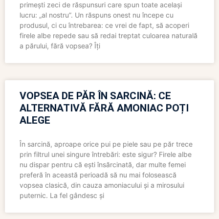
primești zeci de răspunsuri care spun toate același
lucru: „al nostru”. Un răspuns onest nu începe cu
produsul, ci cu întrebarea: ce vrei de fapt, să acoperi
firele albe repede sau să redai treptat culoarea naturală
a părului, fără vopsea? Îți
VOPSEA DE PĂR ÎN SARCINĂ: CE
ALTERNATIVĂ FĂRĂ AMONIAC POȚI
ALEGE
În sarcină, aproape orice pui pe piele sau pe păr trece
prin filtrul unei singure întrebări: este sigur? Firele albe
nu dispar pentru că ești însărcinată, dar multe femei
preferă în această perioadă să nu mai folosească
vopsea clasică, din cauza amoniacului și a mirosului
puternic. La fel gândesc și