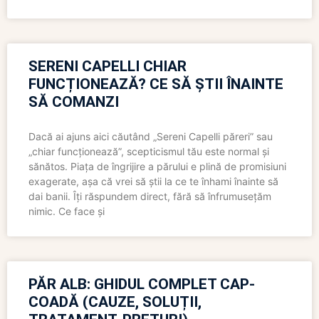
SERENI CAPELLI CHIAR
FUNCȚIONEAZĂ? CE SĂ ȘTII ÎNAINTE
SĂ COMANZI
Dacă ai ajuns aici căutând „Sereni Capelli păreri” sau
„chiar funcționează”, scepticismul tău este normal și
sănătos. Piața de îngrijire a părului e plină de promisiuni
exagerate, așa că vrei să știi la ce te înhami înainte să
dai banii. Îți răspundem direct, fără să înfrumusețăm
nimic. Ce face și
PĂR ALB: GHIDUL COMPLET CAP-
COADĂ (CAUZE, SOLUȚII,