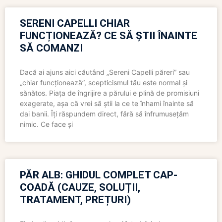
SERENI CAPELLI CHIAR
FUNCȚIONEAZĂ? CE SĂ ȘTII ÎNAINTE
SĂ COMANZI
Dacă ai ajuns aici căutând „Sereni Capelli păreri” sau
„chiar funcționează”, scepticismul tău este normal și
sănătos. Piața de îngrijire a părului e plină de promisiuni
exagerate, așa că vrei să știi la ce te înhami înainte să
dai banii. Îți răspundem direct, fără să înfrumusețăm
nimic. Ce face și
PĂR ALB: GHIDUL COMPLET CAP-
COADĂ (CAUZE, SOLUȚII,
TRATAMENT, PREȚURI)