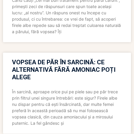
Când cauți „cel mai bun tratament pentru părul cărunt”,
primești zeci de răspunsuri care spun toate același
lucru: „al nostru”. Un răspuns onest nu începe cu
produsul, ci cu întrebarea: ce vrei de fapt, să acoperi
firele albe repede sau să redai treptat culoarea naturală
a părului, fără vopsea? Îți
VOPSEA DE PĂR ÎN SARCINĂ: CE
ALTERNATIVĂ FĂRĂ AMONIAC POȚI
ALEGE
În sarcină, aproape orice pui pe piele sau pe păr trece
prin filtrul unei singure întrebări: este sigur? Firele albe
nu dispar pentru că ești însărcinată, dar multe femei
preferă în această perioadă să nu mai folosească
vopsea clasică, din cauza amoniacului și a mirosului
puternic. La fel gândesc și