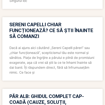
Singurul loc
SERENI CAPELLI CHIAR
FUNCȚIONEAZĂ? CE SĂ ȘTII ÎNAINTE
SĂ COMANZI
Dacă ai ajuns aici căutând „Sereni Capelli păreri” sau
„chiar funcționează”, scepticismul tău este normal și
sănătos. Piața de îngrijire a părului e plină de promisiuni
exagerate, așa că vrei să știi la ce te înhami înainte să
dai banii. Îți răspundem direct, fără să înfrumusețăm
nimic. Ce face și
PĂR ALB: GHIDUL COMPLET CAP-
COADĂ (CAUZE, SOLUȚII,