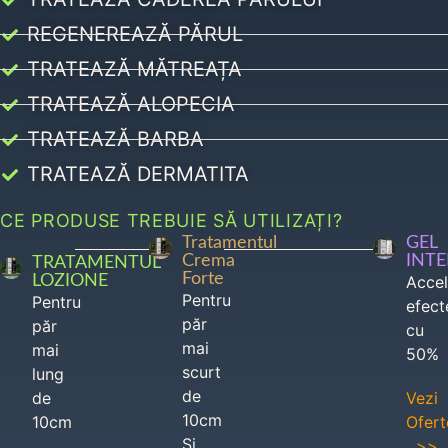
REGENEREAZĂ PĂRUL
TRATEAZĂ MĂTREAȚA
TRATEAZĂ ALOPECIA
TRATEAZĂ BARBA
TRATEAZĂ DERMATITA
CE PRODUSE TREBUIE SĂ UTILIZAȚI?
Tratamentul
GEL
Crema
INT
TRATAMENTUL
Forte
LOZIONE
Acce
Pentru
Pentru
efect
păr
păr
cu
mai
mai
50%
scurt
lung
de
de
Vezi
10cm
10cm
Ofert
Si
>>