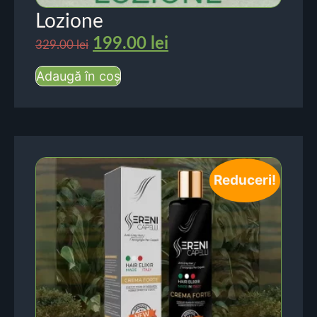
Lozione
199.00
lei
329.00
lei
Adaugă în coș
Reduceri!