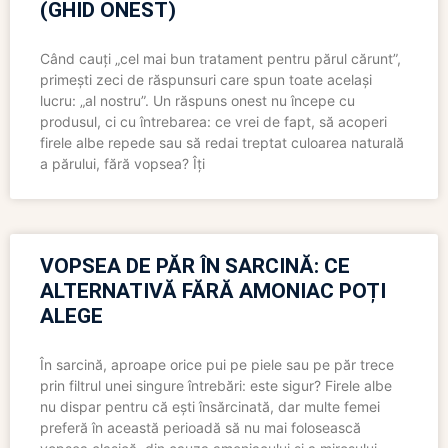
(GHID ONEST)
Când cauți „cel mai bun tratament pentru părul cărunt”,
primești zeci de răspunsuri care spun toate același
lucru: „al nostru”. Un răspuns onest nu începe cu
produsul, ci cu întrebarea: ce vrei de fapt, să acoperi
firele albe repede sau să redai treptat culoarea naturală
a părului, fără vopsea? Îți
VOPSEA DE PĂR ÎN SARCINĂ: CE
ALTERNATIVĂ FĂRĂ AMONIAC POȚI
ALEGE
În sarcină, aproape orice pui pe piele sau pe păr trece
prin filtrul unei singure întrebări: este sigur? Firele albe
nu dispar pentru că ești însărcinată, dar multe femei
preferă în această perioadă să nu mai folosească