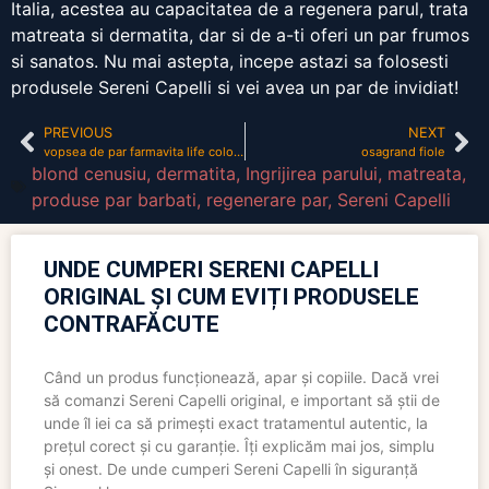
Italia, acestea au capacitatea de a regenera parul, trata
matreata si dermatita, dar si de a-ti oferi un par frumos
si sanatos. Nu mai astepta, incepe astazi sa folosesti
produsele Sereni Capelli si vei avea un par de invidiat!
PREVIOUS
NEXT
vopsea de par farmavita life color plus
osagrand fiole
blond cenusiu
,
dermatita
,
Ingrijirea parului
,
matreata
,
produse par barbati
,
regenerare par
,
Sereni Capelli
UNDE CUMPERI SERENI CAPELLI
ORIGINAL ȘI CUM EVIȚI PRODUSELE
CONTRAFĂCUTE
Când un produs funcționează, apar și copiile. Dacă vrei
să comanzi Sereni Capelli original, e important să știi de
unde îl iei ca să primești exact tratamentul autentic, la
prețul corect și cu garanție. Îți explicăm mai jos, simplu
și onest. De unde cumperi Sereni Capelli în siguranță