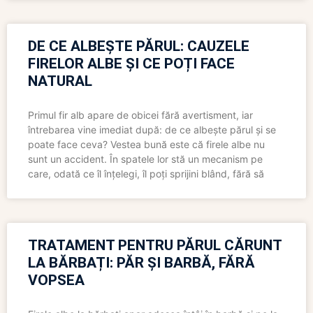
DE CE ALBEȘTE PĂRUL: CAUZELE
FIRELOR ALBE ȘI CE POȚI FACE
NATURAL
Primul fir alb apare de obicei fără avertisment, iar
întrebarea vine imediat după: de ce albește părul și se
poate face ceva? Vestea bună este că firele albe nu
sunt un accident. În spatele lor stă un mecanism pe
care, odată ce îl înțelegi, îl poți sprijini blând, fără să
TRATAMENT PENTRU PĂRUL CĂRUNT
LA BĂRBAȚI: PĂR ȘI BARBĂ, FĂRĂ
VOPSEA