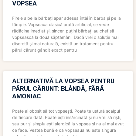
VOPSEA
Firele albe la bărbați apar adesea întâi în barbă și pe la
tâmple. Vopseaua clasică arată artificial, se vede
rădăcina imediat și, sincer, puțini bărbați au chef să
vopsească la două săptămâni. Dacă vrei o soluție mai
discretă și mai naturală, există un tratament pentru
părul cărunt gândit exact pentru
ALTERNATIVĂ LA VOPSEA PENTRU
PĂRUL CĂRUNT: BLÂNDĂ, FĂRĂ
AMONIAC
Poate ai obosit să tot vopsești. Poate te ustură scalpul
de fiecare dată. Poate ești însărcinată și nu vrei să riști,
sau pur și simplu ești alergică la vopsea și nu ai mai avut
ce face. Vestea bună e că vopseaua nu este singura