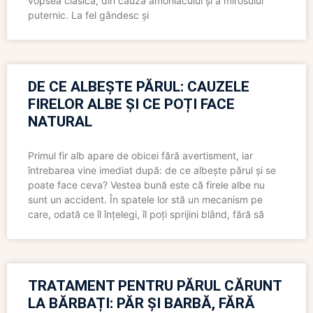
vopsea clasică, din cauza amoniacului și a mirosului
puternic. La fel gândesc și
DE CE ALBEȘTE PĂRUL: CAUZELE
FIRELOR ALBE ȘI CE POȚI FACE
NATURAL
Primul fir alb apare de obicei fără avertisment, iar
întrebarea vine imediat după: de ce albește părul și se
poate face ceva? Vestea bună este că firele albe nu
sunt un accident. În spatele lor stă un mecanism pe
care, odată ce îl înțelegi, îl poți sprijini blând, fără să
TRATAMENT PENTRU PĂRUL CĂRUNT
LA BĂRBAȚI: PĂR ȘI BARBĂ, FĂRĂ