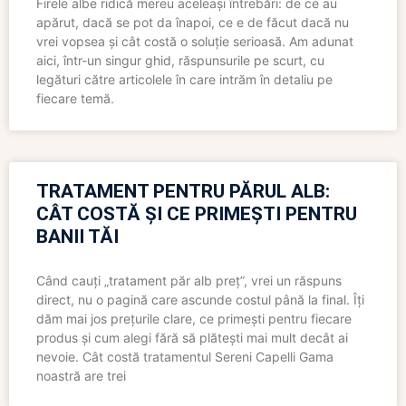
Firele albe ridică mereu aceleași întrebări: de ce au
apărut, dacă se pot da înapoi, ce e de făcut dacă nu
vrei vopsea și cât costă o soluție serioasă. Am adunat
aici, într-un singur ghid, răspunsurile pe scurt, cu
legături către articolele în care intrăm în detaliu pe
fiecare temă.
TRATAMENT PENTRU PĂRUL ALB:
CÂT COSTĂ ȘI CE PRIMEȘTI PENTRU
BANII TĂI
Când cauți „tratament păr alb preț”, vrei un răspuns
direct, nu o pagină care ascunde costul până la final. Îți
dăm mai jos prețurile clare, ce primești pentru fiecare
produs și cum alegi fără să plătești mai mult decât ai
nevoie. Cât costă tratamentul Sereni Capelli Gama
noastră are trei