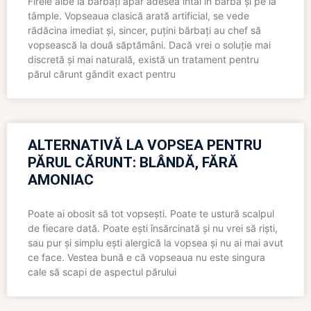
Firele albe la bărbați apar adesea întâi în barbă și pe la
tâmple. Vopseaua clasică arată artificial, se vede
rădăcina imediat și, sincer, puțini bărbați au chef să
vopsească la două săptămâni. Dacă vrei o soluție mai
discretă și mai naturală, există un tratament pentru
părul cărunt gândit exact pentru
ALTERNATIVĂ LA VOPSEA PENTRU
PĂRUL CĂRUNT: BLÂNDĂ, FĂRĂ
AMONIAC
Poate ai obosit să tot vopsești. Poate te ustură scalpul
de fiecare dată. Poate ești însărcinată și nu vrei să riști,
sau pur și simplu ești alergică la vopsea și nu ai mai avut
ce face. Vestea bună e că vopseaua nu este singura
cale să scapi de aspectul părului