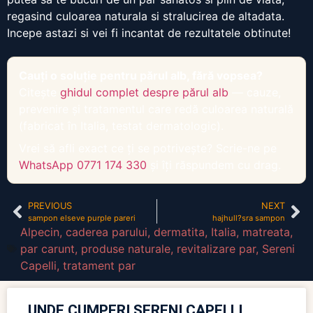
regasind culoarea naturala si stralucirea de altadata.
Incepe astazi si vei fi incantat de rezultatele obtinute!
Cauți o soluție pentru părul alb, fără vopsea?
Citește
ghidul complet despre părul alb
— cauze,
prevenire și tratamentul care redă culoarea naturală
(fabricat în Italia, testat dermatologic).
Vrei să afli exact ce ți se potrivește? Scrie-ne pe
WhatsApp 0771 174 330
și îți răspundem cu drag.
PREVIOUS
NEXT
sampon elseve purple pareri
hajhull?sra sampon
Alpecin
,
caderea parului
,
dermatita
,
Italia
,
matreata
,
par carunt
,
produse naturale
,
revitalizare par
,
Sereni
Capelli
,
tratament par
UNDE CUMPERI SERENI CAPELLI