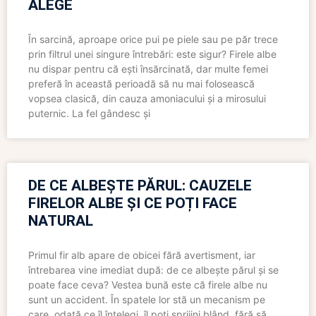
ALEGE
În sarcină, aproape orice pui pe piele sau pe păr trece
prin filtrul unei singure întrebări: este sigur? Firele albe
nu dispar pentru că ești însărcinată, dar multe femei
preferă în această perioadă să nu mai folosească
vopsea clasică, din cauza amoniacului și a mirosului
puternic. La fel gândesc și
DE CE ALBEȘTE PĂRUL: CAUZELE
FIRELOR ALBE ȘI CE POȚI FACE
NATURAL
Primul fir alb apare de obicei fără avertisment, iar
întrebarea vine imediat după: de ce albește părul și se
poate face ceva? Vestea bună este că firele albe nu
sunt un accident. În spatele lor stă un mecanism pe
care, odată ce îl înțelegi, îl poți sprijini blând, fără să