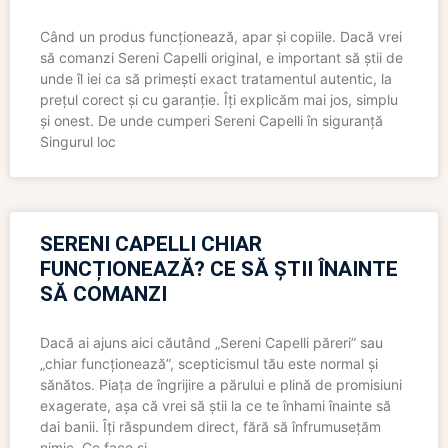
Când un produs funcționează, apar și copiile. Dacă vrei
să comanzi Sereni Capelli original, e important să știi de
unde îl iei ca să primești exact tratamentul autentic, la
prețul corect și cu garanție. Îți explicăm mai jos, simplu
și onest. De unde cumperi Sereni Capelli în siguranță
Singurul loc
SERENI CAPELLI CHIAR
FUNCȚIONEAZĂ? CE SĂ ȘTII ÎNAINTE
SĂ COMANZI
Dacă ai ajuns aici căutând „Sereni Capelli păreri” sau
„chiar funcționează”, scepticismul tău este normal și
sănătos. Piața de îngrijire a părului e plină de promisiuni
exagerate, așa că vrei să știi la ce te înhami înainte să
dai banii. Îți răspundem direct, fără să înfrumusețăm
nimic. Ce face și