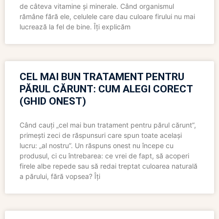
de câteva vitamine și minerale. Când organismul
rămâne fără ele, celulele care dau culoare firului nu mai
lucrează la fel de bine. Îți explicăm
CEL MAI BUN TRATAMENT PENTRU
PĂRUL CĂRUNT: CUM ALEGI CORECT
(GHID ONEST)
Când cauți „cel mai bun tratament pentru părul cărunt”,
primești zeci de răspunsuri care spun toate același
lucru: „al nostru”. Un răspuns onest nu începe cu
produsul, ci cu întrebarea: ce vrei de fapt, să acoperi
firele albe repede sau să redai treptat culoarea naturală
a părului, fără vopsea? Îți