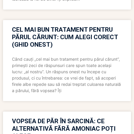
CEL MAI BUN TRATAMENT PENTRU
PĂRUL CĂRUNT: CUM ALEGI CORECT
(GHID ONEST)
Când cauți „cel mai bun tratament pentru părul cărunt”,
primești zeci de răspunsuri care spun toate același
lucru: „al nostru”. Un răspuns onest nu începe cu
produsul, ci cu întrebarea: ce vrei de fapt, să acoperi
firele albe repede sau să redai treptat culoarea naturală
a părului, fără vopsea? Îți
VOPSEA DE PĂR ÎN SARCINĂ: CE
ALTERNATIVĂ FĂRĂ AMONIAC POȚI