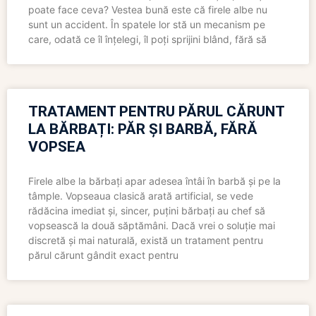
poate face ceva? Vestea bună este că firele albe nu
sunt un accident. În spatele lor stă un mecanism pe
care, odată ce îl înțelegi, îl poți sprijini blând, fără să
TRATAMENT PENTRU PĂRUL CĂRUNT
LA BĂRBAȚI: PĂR ȘI BARBĂ, FĂRĂ
VOPSEA
Firele albe la bărbați apar adesea întâi în barbă și pe la
tâmple. Vopseaua clasică arată artificial, se vede
rădăcina imediat și, sincer, puțini bărbați au chef să
vopsească la două săptămâni. Dacă vrei o soluție mai
discretă și mai naturală, există un tratament pentru
părul cărunt gândit exact pentru