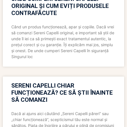
ORIGINAL ȘI CUM EVIȚI PRODUSELE
CONTRAFĂCUTE
Când un produs funcționează, apar și copiile. Dacă vrei
să comanzi Sereni Capelli original, e important să știi de
unde îl iei ca să primești exact tratamentul autentic, la
prețul corect și cu garanție. Îți explicăm mai jos, simplu
și onest. De unde cumperi Sereni Capelli în siguranță
Singurul loc
SERENI CAPELLI CHIAR
FUNCȚIONEAZĂ? CE SĂ ȘTII ÎNAINTE
SĂ COMANZI
Dacă ai ajuns aici căutând „Sereni Capelli păreri” sau
„chiar funcționează”, scepticismul tău este normal și
sănătos. Piața de îngrijire a părului e plină de promisiuni