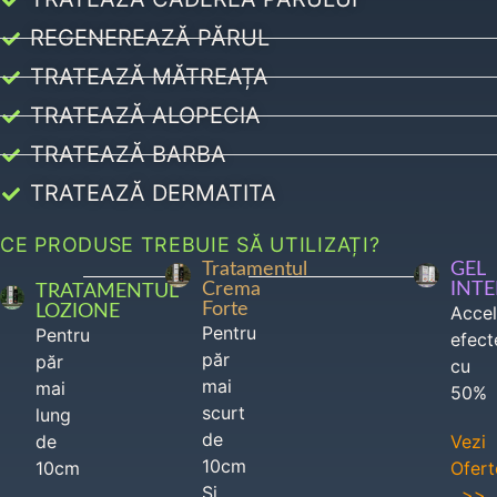
REGENEREAZĂ PĂRUL
TRATEAZĂ MĂTREAȚA
TRATEAZĂ ALOPECIA
TRATEAZĂ BARBA
TRATEAZĂ DERMATITA
CE PRODUSE TREBUIE SĂ UTILIZAȚI?
Tratamentul
GEL
Crema
INT
TRATAMENTUL
Forte
LOZIONE
Acce
Pentru
Pentru
efect
păr
păr
cu
mai
mai
50%
scurt
lung
de
de
Vezi
10cm
10cm
Ofert
Si
>>