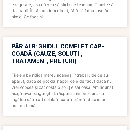
exagerate, așa că vrei să știi la ce te înhami înainte să
dai banii. Îți răspundem direct, fără să înfrumusețăm
nimic. Ce face și
PĂR ALB: GHIDUL COMPLET CAP-
COADĂ (CAUZE, SOLUȚII,
TRATAMENT, PREȚURI)
Firele albe ridică mereu aceleași întrebări: de ce au
apărut, dacă se pot da înapoi, ce e de făcut dacă nu
vrei vopsea și cât costă o soluție serioasă. Am adunat
aici, într-un singur ghid, răspunsurile pe scurt, cu
legături către articolele în care intrăm în detaliu pe
fiecare temă.