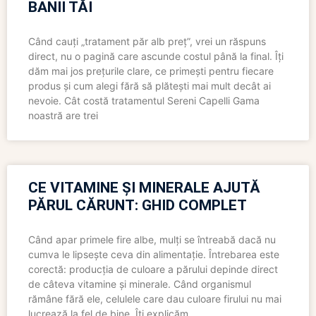
BANII TĂI
Când cauți „tratament păr alb preț”, vrei un răspuns
direct, nu o pagină care ascunde costul până la final. Îți
dăm mai jos prețurile clare, ce primești pentru fiecare
produs și cum alegi fără să plătești mai mult decât ai
nevoie. Cât costă tratamentul Sereni Capelli Gama
noastră are trei
CE VITAMINE ȘI MINERALE AJUTĂ
PĂRUL CĂRUNT: GHID COMPLET
Când apar primele fire albe, mulți se întreabă dacă nu
cumva le lipsește ceva din alimentație. Întrebarea este
corectă: producția de culoare a părului depinde direct
de câteva vitamine și minerale. Când organismul
rămâne fără ele, celulele care dau culoare firului nu mai
lucrează la fel de bine. Îți explicăm