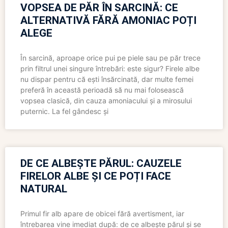
VOPSEA DE PĂR ÎN SARCINĂ: CE
ALTERNATIVĂ FĂRĂ AMONIAC POȚI
ALEGE
În sarcină, aproape orice pui pe piele sau pe păr trece
prin filtrul unei singure întrebări: este sigur? Firele albe
nu dispar pentru că ești însărcinată, dar multe femei
preferă în această perioadă să nu mai folosească
vopsea clasică, din cauza amoniacului și a mirosului
puternic. La fel gândesc și
DE CE ALBEȘTE PĂRUL: CAUZELE
FIRELOR ALBE ȘI CE POȚI FACE
NATURAL
Primul fir alb apare de obicei fără avertisment, iar
întrebarea vine imediat după: de ce albește părul și se