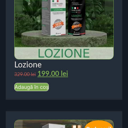
Lozione
199.00
lei
329.00
lei
Adaugă în coș