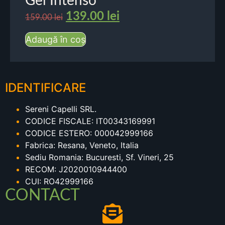
Gel Intenso
139.00
lei
159.00
lei
Adaugă în coș
IDENTIFICARE
Sereni Capelli SRL.
CODICE FISCALE: IT00343169991
CODICE ESTERO: 000042999166
Fabrica: Resana, Veneto, Italia
Sediu Romania: Bucuresti, Sf. Vineri, 25
RECOM: J2020010944400
CUI: RO42999166
CONTACT