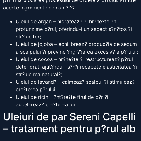
p?r ?i la blocarea procesului de c?dere a p?rului. Printre
aceste ingrediente se num?r?:
Uleiul de argan – hidrateaz? ?i hr?ne?te ?n
profunzime p?rul, oferindu-i un aspect s?n?tos ?i
str?lucitor;
Uleiul de jojoba – echilibreaz? produc?ia de sebum
a scalpului ?i previne ?ngr??area excesiv? a p?rului;
Uleiul de cocos – hr?ne?te ?i restructureaz? p?rul
deteriorat, ajut?ndu-l s?-?i recapete elasticitatea ?i
str?lucirea natural?;
Uleiul de lavand? – calmeaz? scalpul ?i stimuleaz?
cre?terea p?rului;
Uleiul de ricin – ?nt?re?te firul de p?r ?i
accelereaz? cre?terea lui.
Uleiuri de par Sereni Capelli
– tratament pentru p?rul alb