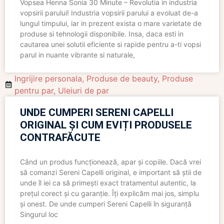
Vopsea Henna Sonia 30 Minute – Revolutia in industria
vopsirii parului! Industria vopsirii parului a evoluat de-a
lungul timpului, iar in prezent exista o mare varietate de
produse si tehnologii disponibile. Insa, daca esti in
cautarea unei solutii eficiente si rapide pentru a-ti vopsi
parul in nuante vibrante si naturale,
Ingrijire personala
,
Produse de beauty
,
Produse
pentru par
,
Uleiuri de par
UNDE CUMPERI SERENI CAPELLI
ORIGINAL ȘI CUM EVIȚI PRODUSELE
CONTRAFĂCUTE
Când un produs funcționează, apar și copiile. Dacă vrei
să comanzi Sereni Capelli original, e important să știi de
unde îl iei ca să primești exact tratamentul autentic, la
prețul corect și cu garanție. Îți explicăm mai jos, simplu
și onest. De unde cumperi Sereni Capelli în siguranță
Singurul loc