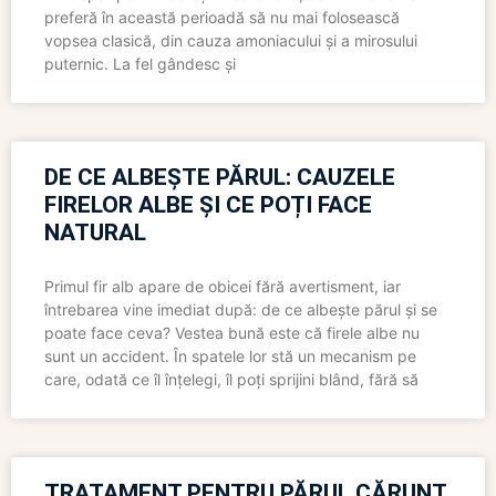
preferă în această perioadă să nu mai folosească
vopsea clasică, din cauza amoniacului și a mirosului
puternic. La fel gândesc și
DE CE ALBEȘTE PĂRUL: CAUZELE
FIRELOR ALBE ȘI CE POȚI FACE
NATURAL
Primul fir alb apare de obicei fără avertisment, iar
întrebarea vine imediat după: de ce albește părul și se
poate face ceva? Vestea bună este că firele albe nu
sunt un accident. În spatele lor stă un mecanism pe
care, odată ce îl înțelegi, îl poți sprijini blând, fără să
TRATAMENT PENTRU PĂRUL CĂRUNT