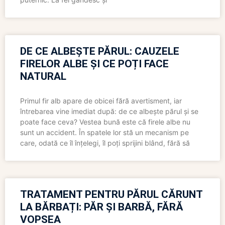
DE CE ALBEȘTE PĂRUL: CAUZELE
FIRELOR ALBE ȘI CE POȚI FACE
NATURAL
Primul fir alb apare de obicei fără avertisment, iar
întrebarea vine imediat după: de ce albește părul și se
poate face ceva? Vestea bună este că firele albe nu
sunt un accident. În spatele lor stă un mecanism pe
care, odată ce îl înțelegi, îl poți sprijini blând, fără să
TRATAMENT PENTRU PĂRUL CĂRUNT
LA BĂRBAȚI: PĂR ȘI BARBĂ, FĂRĂ
VOPSEA