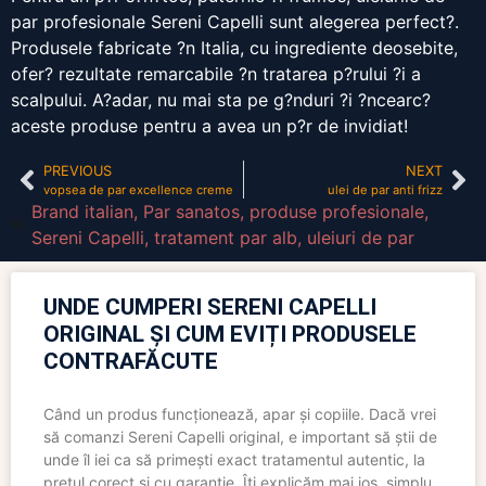
par profesionale Sereni Capelli sunt alegerea perfect?.
Produsele fabricate ?n Italia, cu ingrediente deosebite,
ofer? rezultate remarcabile ?n tratarea p?rului ?i a
scalpului. A?adar, nu mai sta pe g?nduri ?i ?ncearc?
aceste produse pentru a avea un p?r de invidiat!
PREVIOUS
NEXT
vopsea de par excellence creme
ulei de par anti frizz
Brand italian
,
Par sanatos
,
produse profesionale
,
Sereni Capelli
,
tratament par alb
,
uleiuri de par
UNDE CUMPERI SERENI CAPELLI
ORIGINAL ȘI CUM EVIȚI PRODUSELE
CONTRAFĂCUTE
Când un produs funcționează, apar și copiile. Dacă vrei
să comanzi Sereni Capelli original, e important să știi de
unde îl iei ca să primești exact tratamentul autentic, la
prețul corect și cu garanție. Îți explicăm mai jos, simplu