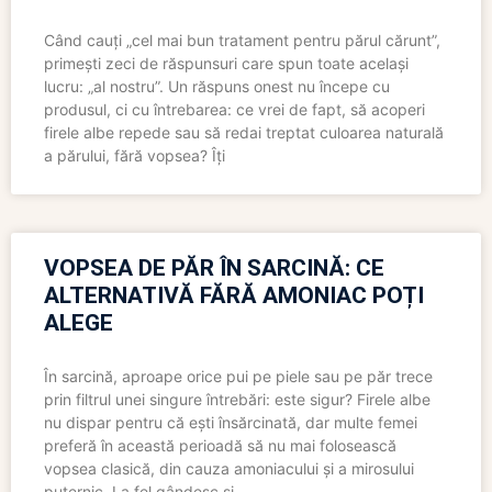
Când cauți „cel mai bun tratament pentru părul cărunt”,
primești zeci de răspunsuri care spun toate același
lucru: „al nostru”. Un răspuns onest nu începe cu
produsul, ci cu întrebarea: ce vrei de fapt, să acoperi
firele albe repede sau să redai treptat culoarea naturală
a părului, fără vopsea? Îți
VOPSEA DE PĂR ÎN SARCINĂ: CE
ALTERNATIVĂ FĂRĂ AMONIAC POȚI
ALEGE
În sarcină, aproape orice pui pe piele sau pe păr trece
prin filtrul unei singure întrebări: este sigur? Firele albe
nu dispar pentru că ești însărcinată, dar multe femei
preferă în această perioadă să nu mai folosească
vopsea clasică, din cauza amoniacului și a mirosului
puternic. La fel gândesc și