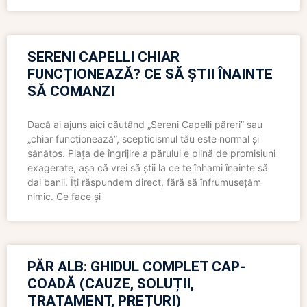
SERENI CAPELLI CHIAR
FUNCȚIONEAZĂ? CE SĂ ȘTII ÎNAINTE
SĂ COMANZI
Dacă ai ajuns aici căutând „Sereni Capelli păreri” sau
„chiar funcționează”, scepticismul tău este normal și
sănătos. Piața de îngrijire a părului e plină de promisiuni
exagerate, așa că vrei să știi la ce te înhami înainte să
dai banii. Îți răspundem direct, fără să înfrumusețăm
nimic. Ce face și
PĂR ALB: GHIDUL COMPLET CAP-
COADĂ (CAUZE, SOLUȚII,
TRATAMENT, PREȚURI)