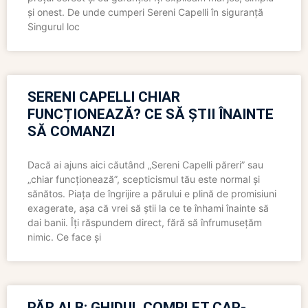
și onest. De unde cumperi Sereni Capelli în siguranță
Singurul loc
SERENI CAPELLI CHIAR
FUNCȚIONEAZĂ? CE SĂ ȘTII ÎNAINTE
SĂ COMANZI
Dacă ai ajuns aici căutând „Sereni Capelli păreri” sau
„chiar funcționează”, scepticismul tău este normal și
sănătos. Piața de îngrijire a părului e plină de promisiuni
exagerate, așa că vrei să știi la ce te înhami înainte să
dai banii. Îți răspundem direct, fără să înfrumusețăm
nimic. Ce face și
PĂR ALB: GHIDUL COMPLET CAP-