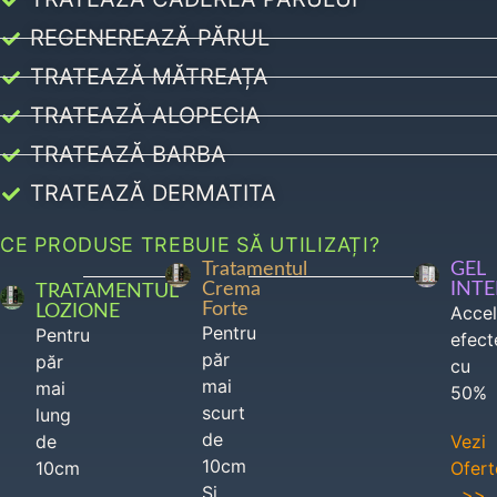
REGENEREAZĂ PĂRUL
TRATEAZĂ MĂTREAȚA
TRATEAZĂ ALOPECIA
TRATEAZĂ BARBA
TRATEAZĂ DERMATITA
CE PRODUSE TREBUIE SĂ UTILIZAȚI?
Tratamentul
GEL
Crema
INT
TRATAMENTUL
Forte
LOZIONE
Acce
Pentru
Pentru
efect
păr
păr
cu
mai
mai
50%
scurt
lung
de
de
Vezi
10cm
10cm
Ofert
Si
>>