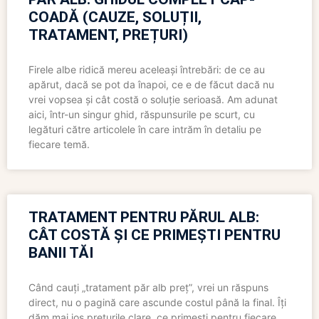
COADĂ (CAUZE, SOLUȚII,
TRATAMENT, PREȚURI)
Firele albe ridică mereu aceleași întrebări: de ce au
apărut, dacă se pot da înapoi, ce e de făcut dacă nu
vrei vopsea și cât costă o soluție serioasă. Am adunat
aici, într-un singur ghid, răspunsurile pe scurt, cu
legături către articolele în care intrăm în detaliu pe
fiecare temă.
TRATAMENT PENTRU PĂRUL ALB:
CÂT COSTĂ ȘI CE PRIMEȘTI PENTRU
BANII TĂI
Când cauți „tratament păr alb preț”, vrei un răspuns
direct, nu o pagină care ascunde costul până la final. Îți
dăm mai jos prețurile clare, ce primești pentru fiecare