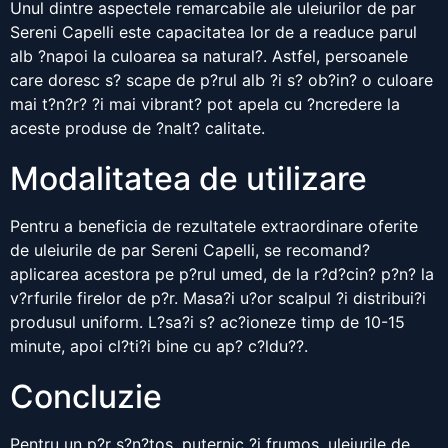
Unul dintre aspectele remarcabile ale uleiurilor de par
Sereni Capelli este capacitatea lor de a readuce parul
alb ?napoi la culoarea sa natural?. Astfel, persoanele
care doresc s? scape de p?rul alb ?i s? ob?in? o culoare
mai t?n?r? ?i mai vibrant? pot apela cu ?ncredere la
aceste produse de ?nalt? calitate.
Modalitatea de utilizare
Pentru a beneficia de rezultatele extraordinare oferite
de uleiurile de par Sereni Capelli, se recomand?
aplicarea acestora pe p?rul umed, de la r?d?cin? p?n? la
v?rfurile firelor de p?r. Masa?i u?or scalpul ?i distribui?i
produsul uniform. L?sa?i s? ac?ioneze timp de 10-15
minute, apoi cl?ti?i bine cu ap? c?ldu??.
Concluzie
Pentru un p?r s?n?tos, puternic ?i frumos, uleiurile de