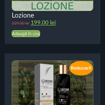
Lozione
199.00
lei
329.00
lei
Adaugă în coș
Reduceri!