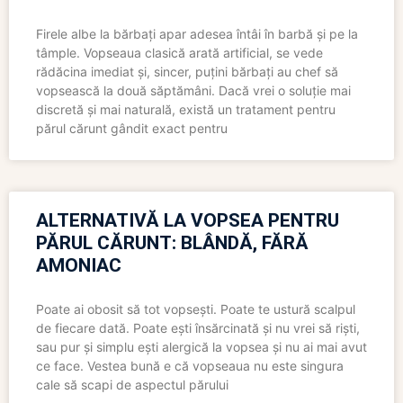
Firele albe la bărbați apar adesea întâi în barbă și pe la
tâmple. Vopseaua clasică arată artificial, se vede
rădăcina imediat și, sincer, puțini bărbați au chef să
vopsească la două săptămâni. Dacă vrei o soluție mai
discretă și mai naturală, există un tratament pentru
părul cărunt gândit exact pentru
ALTERNATIVĂ LA VOPSEA PENTRU
PĂRUL CĂRUNT: BLÂNDĂ, FĂRĂ
AMONIAC
Poate ai obosit să tot vopsești. Poate te ustură scalpul
de fiecare dată. Poate ești însărcinată și nu vrei să riști,
sau pur și simplu ești alergică la vopsea și nu ai mai avut
ce face. Vestea bună e că vopseaua nu este singura
cale să scapi de aspectul părului