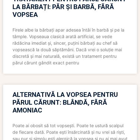
LA BĂRBAȚI: PĂR ȘI BARBĂ, FĂRĂ
VOPSEA
Firele albe la bărbați apar adesea întâi în barbă și pe la
tâmple. Vopseaua clasică arată artificial, se vede
rădăcina imediat și, sincer, puțini bărbați au chef să
vopsească la două săptămâni. Dacă vrei o soluție mai
discretă și mai naturală, există un tratament pentru
părul cărunt gândit exact pentru
ALTERNATIVĂ LA VOPSEA PENTRU
PĂRUL CĂRUNT: BLÂNDĂ, FĂRĂ
AMONIAC
Poate ai obosit să tot vopsești. Poate te ustură scalpul
de fiecare dată. Poate ești însărcinată și nu vrei să riști,
sau pur și simplu ești alergică la vopsea și nu ai mai avut