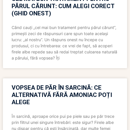
PĂRUL CĂRUNT: CUM ALEGI CORECT
(GHID ONEST)
Când cauți „cel mai bun tratament pentru părul cărunt”,
primești zeci de răspunsuri care spun toate același
lucru: „al nostru”. Un răspuns onest nu începe cu
produsul, ci cu întrebarea: ce vrei de fapt, să acoperi
firele albe repede sau să redai treptat culoarea naturală
a părului, fără vopsea? Îți
VOPSEA DE PĂR ÎN SARCINĂ: CE
ALTERNATIVĂ FĂRĂ AMONIAC POȚI
ALEGE
În sarcină, aproape orice pui pe piele sau pe păr trece
prin filtrul unei singure întrebări: este sigur? Firele albe
nu dispar pentru că ești însărcinată, dar multe femei