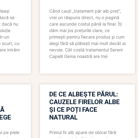
leași
Când cauți „tratament păr alb preț”,
 dacă se
vrei un răspuns direct, nu o pagină
t dacă nu
care ascunde costul până la final. Îți
oluție
dăm mai jos prețurile clare, ce
tr-un
primești pentru fiecare produs și cum
 scurt, cu
alegi fără să plătești mai mult decât ai
care intrăm
nevoie. Cât costă tratamentul Sereni
Capelli Gama noastră are trei
N
DE CE ALBEȘTE PĂRUL:
CAUZELE FIRELOR ALBE
RĂ
ȘI CE POȚI FACE
LEGE
NATURAL
i pe piele
Primul fir alb apare de obicei fără