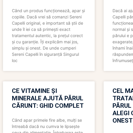
Când un produs funcționează, apar și
Dacă ai aj
copiile. Dacă vrei să comanzi Sereni
Capelli păr
Capelli original, e important să știi de
funcționea
unde îl iei ca să primești exact
normal și s
tratamentul autentic, la prețul corect
părului e p
și cu garanție. Îți explicăm mai jos,
exagerate, 
simplu și onest. De unde cumperi
înhami înai
Sereni Capelli în siguranță Singurul
răspundem 
loc
înfrumuseț
CE VITAMINE ȘI
CEL MA
MINERALE AJUTĂ PĂRUL
TRATA
CĂRUNT: GHID COMPLET
PĂRUL
ALEGI 
ONEST
Când apar primele fire albe, mulți se
întreabă dacă nu cumva le lipsește
ceva din alimentație. Întrebarea este