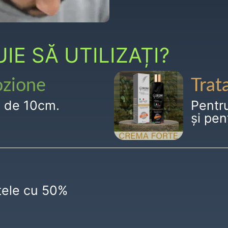
E SĂ UTILIZAȚI?
ozione
Trat
g de 10cm.
Pentr
și pen
ctele cu 50%