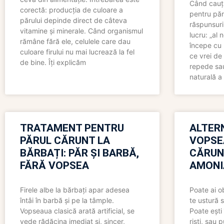
Când cauți
corectă: producția de culoare a
pentru păr
părului depinde direct de câteva
răspunsuri
vitamine și minerale. Când organismul
lucru: „al
rămâne fără ele, celulele care dau
începe cu 
culoare firului nu mai lucrează la fel
ce vrei de 
de bine. Îți explicăm
repede sau
naturală a 
TRATAMENT PENTRU
ALTER
PĂRUL CĂRUNT LA
VOPSE
BĂRBAȚI: PĂR ȘI BARBĂ,
CĂRUN
FĂRĂ VOPSEA
AMONI
Firele albe la bărbați apar adesea
Poate ai o
întâi în barbă și pe la tâmple.
te ustură 
Vopseaua clasică arată artificial, se
Poate ești 
vede rădăcina imediat și, sincer,
riști, sau 