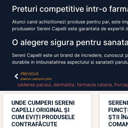
Preturi competitive intr-o far
Atunci cand achizitionezi produse pentru par, este impo
produselor Sereni Capelli este garantata de expertii d
O alegere sigura pentru sanata
Sereni Capelli este un brand de incredere, cunoscut pen
durabile in imbunatatirea aspectului si sanatatii parulu
PREVIOUS
plantur sampon pret
caderea parului
,
dermatita
,
farmacia catena
,
Forcap
UNDE CUMPERI SERENI
SERENI
CAPELLI ORIGINAL ȘI
FUNCȚ
CUM EVIȚI PRODUSELE
ȘTII Î
CONTRAFĂCUTE
COMAN