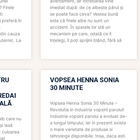
 unei
avertisment, iar întrebarea vine
? Firele
imediat după: de ce albește părul și
ti
se poate face ceva? Vestea bună
 preferă în
este că firele albe nu sunt un
i
accident. În spatele lor stă un
 din cauza
mecanism pe care, odată ce îl
uternic. La
înțelegi, îl poți sprijini blând, fără să
TRU
VOPSEA HENNA SONIA
30 MINUTE
REDAI
ALĂ
Vopsea Henna Sonia 30 Minute –
Revolutia in industria vopsirii parului!
Industria vopsirii parului a evoluat de-
alb care nu
a lungul timpului, iar in prezent exista
și lasă
o mare varietate de produse si
t culoarea
tehnologii disponibile. Insa, daca esti
tat