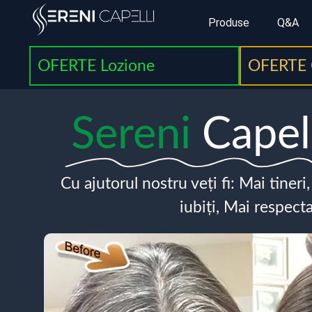
Produse
Q&A
OFERTE Lozione
OFERTE 
Sereni
Capel
Cu ajutorul nostru veți fi: Mai tineri
iubiți, Mai respecta