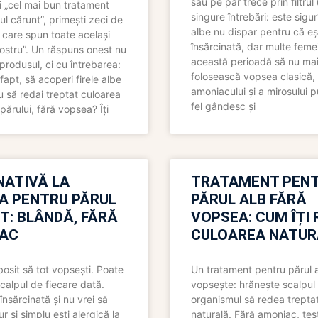
sau pe păr trece prin filtrul
 „cel mai bun tratament
singure întrebări: este sigur
ul cărunt”, primești zeci de
albe nu dispar pentru că eș
 care spun toate același
însărcinată, dar multe femei
 nostru”. Un răspuns onest nu
această perioadă să nu ma
produsul, ci cu întrebarea:
folosească vopsea clasică,
fapt, să acoperi firele albe
amoniacului și a mirosului p
 să redai treptat culoarea
fel gândesc și
părului, fără vopsea? Îți
NATIVĂ LA
TRATAMENT PEN
A PENTRU PĂRUL
PĂRUL ALB FĂRĂ
T: BLÂNDĂ, FĂRĂ
VOPSEA: CUM ÎȚI 
AC
CULOAREA NATUR
bosit să tot vopsești. Poate
Un tratament pentru părul 
scalpul de fiecare dată.
vopsește: hrănește scalpul 
însărcinată și nu vrei să
organismul să redea trepta
pur și simplu ești alergică la
naturală. Fără amoniac, tes