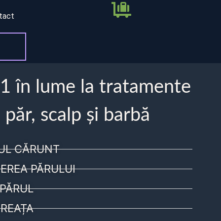
tact
 1 în lume la tratamente
 păr, scalp și barbă
UL CĂRUNT
EREA PĂRULUI
PĂRUL
REAȚA