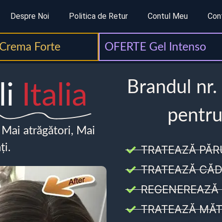
Despre Noi
Politica de Retur
Contul Meu
Con
Crema Forte
OFERTE Gel Intenso
Brandul nr.
li
Italia
pentru
, Mai atrăgători, Mai
ți.
TRATEAZĂ PĂR
TRATEAZĂ CĂD
REGENEREAZĂ 
TRATEAZĂ MĂT