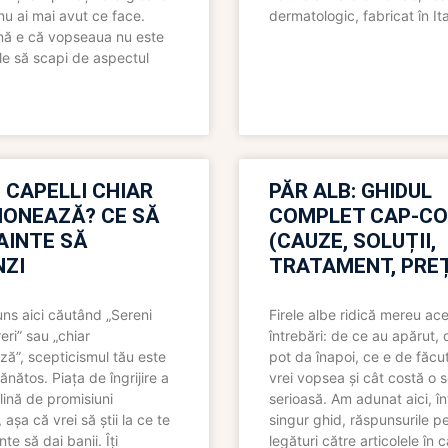
nu ai mai avut ce face.
dermatologic, fabricat în Ita
nă e că vopseaua nu este
le să scapi de aspectul
 CAPELLI CHIAR
PĂR ALB: GHIDUL
IONEAZĂ? CE SĂ
COMPLET CAP-C
NAINTE SĂ
(CAUZE, SOLUȚII,
ZI
TRATAMENT, PREȚ
uns aici căutând „Sereni
Firele albe ridică mereu ace
eri” sau „chiar
întrebări: de ce au apărut,
ză”, scepticismul tău este
pot da înapoi, ce e de făcu
ănătos. Piața de îngrijire a
vrei vopsea și cât costă o s
lină de promisiuni
serioasă. Am adunat aici, în
așa că vrei să știi la ce te
singur ghid, răspunsurile pe
nte să dai banii. Îți
legături către articolele în 