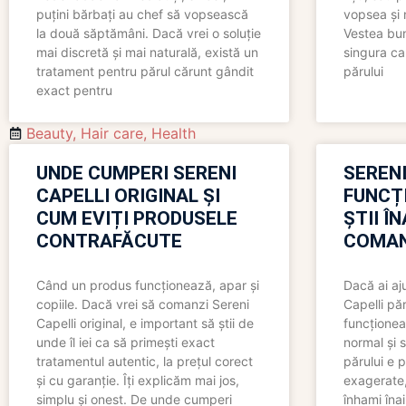
puțini bărbați au chef să vopsească
vopsea și 
la două săptămâni. Dacă vrei o soluție
Vestea bu
mai discretă și mai naturală, există un
singura ca
tratament pentru părul cărunt gândit
părului
exact pentru
Beauty
,
Hair care
,
Health
UNDE CUMPERI SERENI
SERENI
CAPELLI ORIGINAL ȘI
FUNCȚ
CUM EVIȚI PRODUSELE
ȘTII Î
CONTRAFĂCUTE
COMAN
Când un produs funcționează, apar și
Dacă ai aj
copiile. Dacă vrei să comanzi Sereni
Capelli păr
Capelli original, e important să știi de
funcționea
unde îl iei ca să primești exact
normal și s
tratamentul autentic, la prețul corect
părului e p
și cu garanție. Îți explicăm mai jos,
exagerate, 
simplu și onest. De unde cumperi
înhami înai