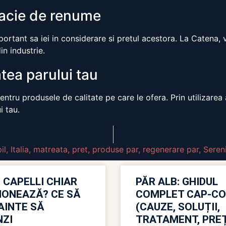
macie de renume
rtant sa iei in considerare si pretul acestora. La Catena, v
in industrie.
tea parului tau
tru produsele de calitate pe care le ofera. Prin utilizarea a
i tau.
il
,
Italia
,
matreata
,
pret
,
produse par
,
regenerare par
,
Sereni
 CAPELLI CHIAR
PĂR ALB: GHIDUL
IONEAZĂ? CE SĂ
COMPLET CAP-C
NAINTE SĂ
(CAUZE, SOLUȚII,
ZI
TRATAMENT, PREȚ