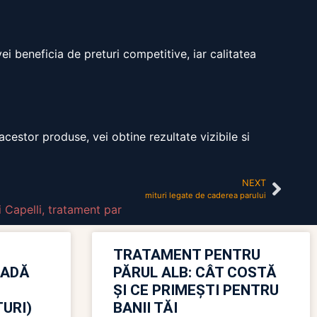
ei beneficia de preturi competitive, iar calitatea
cestor produse, vei obtine rezultate vizibile si
NEXT
mituri legate de caderea parului
 Capelli
,
tratament par
TRATAMENT PENTRU
OADĂ
PĂRUL ALB: CÂT COSTĂ
ȘI CE PRIMEȘTI PENTRU
URI)
BANII TĂI