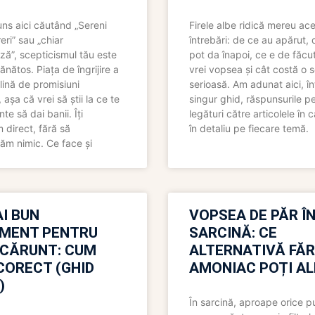
uns aici căutând „Sereni
Firele albe ridică mereu ace
eri” sau „chiar
întrebări: de ce au apărut,
ză”, scepticismul tău este
pot da înapoi, ce e de făcu
ănătos. Piața de îngrijire a
vrei vopsea și cât costă o s
lină de promisiuni
serioasă. Am adunat aici, în
așa că vrei să știi la ce te
singur ghid, răspunsurile pe
nte să dai banii. Îți
legături către articolele în 
direct, fără să
în detaliu pe fiecare temă.
ăm nimic. Ce face și
I BUN
VOPSEA DE PĂR Î
MENT PENTRU
SARCINĂ: CE
 CĂRUNT: CUM
ALTERNATIVĂ FĂ
CORECT (GHID
AMONIAC POȚI A
)
În sarcină, aproape orice pu