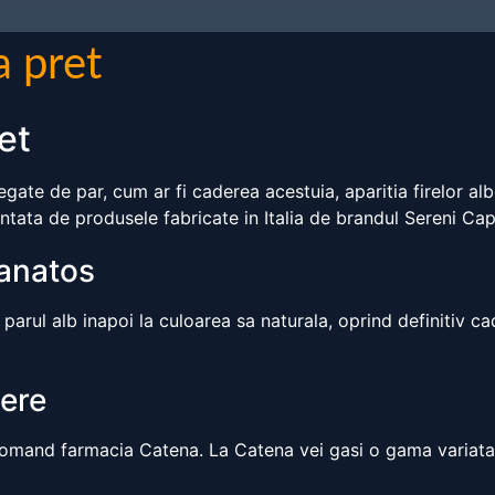
a pret
et
ate de par, cum ar fi caderea acestuia, aparitia firelor al
tata de produsele fabricate in Italia de brandul Sereni Cape
sanatos
arul alb inapoi la culoarea sa naturala, oprind definitiv cad
dere
comand farmacia Catena. La Catena vei gasi o gama variata d