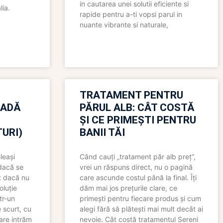
in cautarea unei solutii eficiente si
lia.
rapide pentru a-ti vopsi parul in
nuante vibrante si naturale,
TRATAMENT PENTRU
OADĂ
PĂRUL ALB: CÂT COSTĂ
ȘI CE PRIMEȘTI PENTRU
URI)
BANII TĂI
leași
Când cauți „tratament păr alb preț”,
 dacă se
vrei un răspuns direct, nu o pagină
t dacă nu
care ascunde costul până la final. Îți
oluție
dăm mai jos prețurile clare, ce
tr-un
primești pentru fiecare produs și cum
 scurt, cu
alegi fără să plătești mai mult decât ai
care intrăm
nevoie. Cât costă tratamentul Sereni