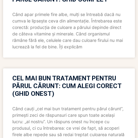
Când apar primele fire albe, mulți se întreabă dacă nu
cumva le lipsește ceva din alimentație. Întrebarea este
corectă: producția de culoare a părului depinde direct
de câteva vitamine și minerale. Când organismul
rămâne fără ele, celulele care dau culoare firului nu mai
lucrează la fel de bine. Îți explicăm
CEL MAI BUN TRATAMENT PENTRU
PĂRUL CĂRUNT: CUM ALEGI CORECT
(GHID ONEST)
Când cauți „cel mai bun tratament pentru părul cărunt”,
primești zeci de răspunsuri care spun toate același
lucru: „al nostru”. Un răspuns onest nu începe cu
produsul, ci cu întrebarea: ce vrei de fapt, să acoperi
firele albe repede sau să redai treptat culoarea naturală