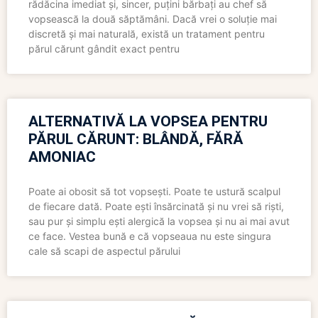
rădăcina imediat și, sincer, puțini bărbați au chef să
vopsească la două săptămâni. Dacă vrei o soluție mai
discretă și mai naturală, există un tratament pentru
părul cărunt gândit exact pentru
ALTERNATIVĂ LA VOPSEA PENTRU
PĂRUL CĂRUNT: BLÂNDĂ, FĂRĂ
AMONIAC
Poate ai obosit să tot vopsești. Poate te ustură scalpul
de fiecare dată. Poate ești însărcinată și nu vrei să riști,
sau pur și simplu ești alergică la vopsea și nu ai mai avut
ce face. Vestea bună e că vopseaua nu este singura
cale să scapi de aspectul părului