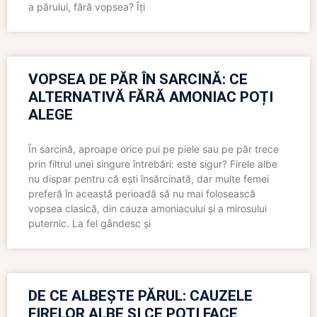
a părului, fără vopsea? Îți
VOPSEA DE PĂR ÎN SARCINĂ: CE
ALTERNATIVĂ FĂRĂ AMONIAC POȚI
ALEGE
În sarcină, aproape orice pui pe piele sau pe păr trece
prin filtrul unei singure întrebări: este sigur? Firele albe
nu dispar pentru că ești însărcinată, dar multe femei
preferă în această perioadă să nu mai folosească
vopsea clasică, din cauza amoniacului și a mirosului
puternic. La fel gândesc și
DE CE ALBEȘTE PĂRUL: CAUZELE
FIRELOR ALBE ȘI CE POȚI FACE