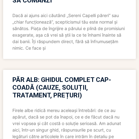
SĂ COMANZI
Dacă ai ajuns aici căutând „Sereni Capelli păreri” sau
„chiar funcționează”, scepticismul tău este normal și
sănătos. Piața de îngrijire a părului e plină de promisiuni
exagerate, așa că vrei să știi la ce te înhami înainte să
dai banii. Îți răspundem direct, fără să înfrumusețăm
nimic. Ce face și
PĂR ALB: GHIDUL COMPLET CAP-
COADĂ (CAUZE, SOLUȚII,
TRATAMENT, PREȚURI)
Firele albe ridică mereu aceleași întrebări: de ce au
apărut, dacă se pot da înapoi, ce e de făcut dacă nu
vrei vopsea și cât costă o soluție serioasă. Am adunat
aici, într-un singur ghid, răspunsurile pe scurt, cu
legături către articolele în care intrăm în detaliu pe