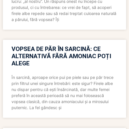
lucru: „al nostru”. Un răspuns onest nu începe cu
produsul, ci cu întrebarea: ce vrei de fapt, să acoperi
firele albe repede sau să redai treptat culoarea naturală
a părului, fără vopsea? Îți
VOPSEA DE PĂR ÎN SARCINĂ: CE
ALTERNATIVĂ FĂRĂ AMONIAC POȚI
ALEGE
În sarcină, aproape orice pui pe piele sau pe păr trece
prin filtrul unei singure întrebări: este sigur? Firele albe
nu dispar pentru că ești însărcinată, dar multe femei
preferă în această perioadă să nu mai folosească
vopsea clasică, din cauza amoniacului și a mirosului
puternic. La fel gândesc și