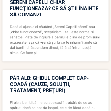
SERENI CAPELLI CHIAR
FUNCȚIONEAZĂ? CE SĂ ȘTII ÎNAINTE
SĂ COMANZI
Dacă ai ajuns aici căutând „Sereni Capelli păreri” sau
„chiar funcționează”, scepticismul tău este normal și
sănătos. Piața de îngrijire a părului e plină de promisiuni
exagerate, așa că vrei să știi la ce te înhami înainte să
dai banii. Îți răspundem direct, fără să înfrumusețăm
nimic. Ce face și
PĂR ALB: GHIDUL COMPLET CAP-
COADĂ (CAUZE, SOLUȚII,
TRATAMENT, PREȚURI)
Firele albe ridică mereu aceleași întrebări: de ce au
apărut, dacă se pot da înapoi, ce e de făcut dacă nu