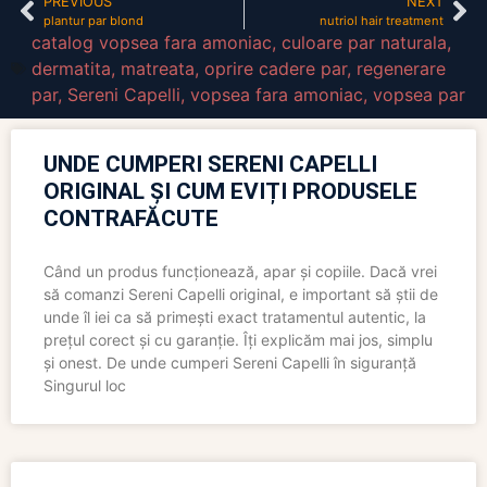
PREVIOUS
NEXT
plantur par blond
nutriol hair treatment
catalog vopsea fara amoniac
,
culoare par naturala
,
dermatita
,
matreata
,
oprire cadere par
,
regenerare
par
,
Sereni Capelli
,
vopsea fara amoniac
,
vopsea par
UNDE CUMPERI SERENI CAPELLI
ORIGINAL ȘI CUM EVIȚI PRODUSELE
CONTRAFĂCUTE
Când un produs funcționează, apar și copiile. Dacă vrei
să comanzi Sereni Capelli original, e important să știi de
unde îl iei ca să primești exact tratamentul autentic, la
prețul corect și cu garanție. Îți explicăm mai jos, simplu
și onest. De unde cumperi Sereni Capelli în siguranță
Singurul loc