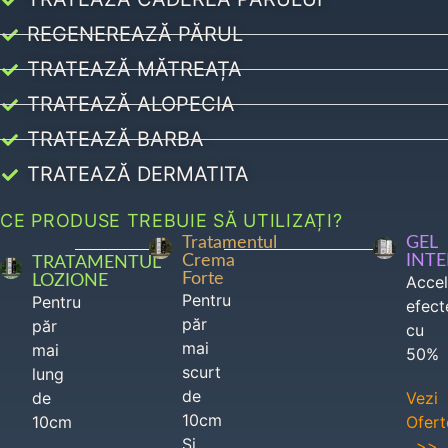
REGENEREAZĂ PĂRUL
TRATEAZĂ MĂTREAȚA
TRATEAZĂ ALOPECIA
TRATEAZĂ BARBA
TRATEAZĂ DERMATITA
CE PRODUSE TREBUIE SĂ UTILIZAȚI?
Tratamentul
GEL
Crema
INT
TRATAMENTUL
Forte
LOZIONE
Acce
Pentru
Pentru
efect
păr
păr
cu
mai
mai
50%
scurt
lung
de
de
Vezi
10cm
10cm
Ofert
Si
>>