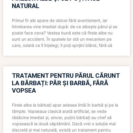
NATURAL
Primul fir alb apare de obicei fără avertisment, iar
întrebarea vine imediat după: de ce albește părul și se
poate face ceva? Vestea bună este că firele albe nu
sunt un accident. În spatele lor stă un mecanism pe
care, odată ce îl înțelegi, îl poți sprijini blând, fără să
TRATAMENT PENTRU PĂRUL CĂRUNT
LA BĂRBAȚI: PĂR ȘI BARBĂ, FĂRĂ
VOPSEA
Firele albe la bărbați apar adesea întâi în barbă și pe la
tâmple. Vopseaua clasică arată artificial, se vede
rădăcina imediat și, sincer, puțini bărbați au chef să
vopsească la două săptămâni. Dacă vrei o soluție mai
discretă și mai naturală, există un tratament pentru