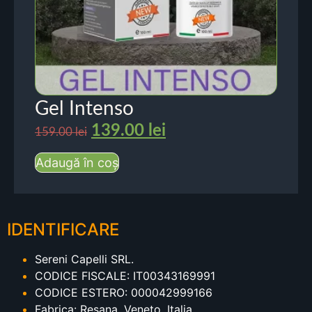
Gel Intenso
139.00
lei
159.00
lei
Adaugă în coș
IDENTIFICARE
Sereni Capelli SRL.
CODICE FISCALE: IT00343169991
CODICE ESTERO: 000042999166
Fabrica: Resana, Veneto, Italia