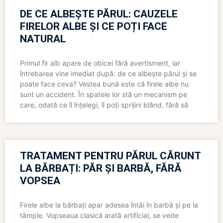
DE CE ALBEȘTE PĂRUL: CAUZELE
FIRELOR ALBE ȘI CE POȚI FACE
NATURAL
Primul fir alb apare de obicei fără avertisment, iar
întrebarea vine imediat după: de ce albește părul și se
poate face ceva? Vestea bună este că firele albe nu
sunt un accident. În spatele lor stă un mecanism pe
care, odată ce îl înțelegi, îl poți sprijini blând, fără să
TRATAMENT PENTRU PĂRUL CĂRUNT
LA BĂRBAȚI: PĂR ȘI BARBĂ, FĂRĂ
VOPSEA
Firele albe la bărbați apar adesea întâi în barbă și pe la
tâmple. Vopseaua clasică arată artificial, se vede