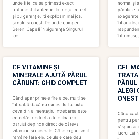
unde îl iei ca să primești exact
normal și s
tratamentul autentic, la prețul corect
părului e p
și cu garanție. Îți explicăm mai jos,
exagerate, 
simplu și onest. De unde cumperi
înhami înai
Sereni Capelli în siguranță Singurul
răspundem 
loc
înfrumuseț
CE VITAMINE ȘI
CEL MA
MINERALE AJUTĂ PĂRUL
TRATA
CĂRUNT: GHID COMPLET
PĂRUL
ALEGI 
ONEST
Când apar primele fire albe, mulți se
întreabă dacă nu cumva le lipsește
ceva din alimentație. Întrebarea este
Când cauți
corectă: producția de culoare a
pentru păr
părului depinde direct de câteva
răspunsuri
vitamine și minerale. Când organismul
lucru: „al
rămâne fără ele, celulele care dau