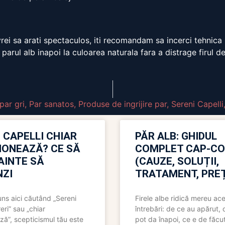
vrei sa arati spectaculos, iti recomandam sa incerci tehnic
 parul alb inapoi la culoarea naturala fara a distrage firul de
par gri
,
Par sanatos
,
Produse de ingrijire par
,
Sereni Capelli
 CAPELLI CHIAR
PĂR ALB: GHIDUL
IONEAZĂ? CE SĂ
COMPLET CAP-C
NAINTE SĂ
(CAUZE, SOLUȚII,
ZI
TRATAMENT, PREȚ
uns aici căutând „Sereni
Firele albe ridică mereu ace
eri” sau „chiar
întrebări: de ce au apărut,
ză”, scepticismul tău este
pot da înapoi, ce e de făcu