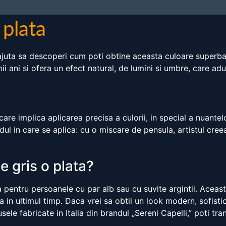
 plata
ajuta sa descoperi cum poti obtine aceasta culoare superba
mii ani si ofera un efect natural, de lumini si umbre, care ad
?
e implica aplicarea precisa a culorii, in special a nuantelor
dul in care se aplica: cu o miscare de pensula, artistul cre
 gris o plata?
 pentru persoanele cu par alb sau cu suvite argintii. Aceast
ta in ultimul timp. Daca vrei sa obtii un look modern, sofist
ele fabricate in Italia din brandul „Sereni Capelli,” poti tra