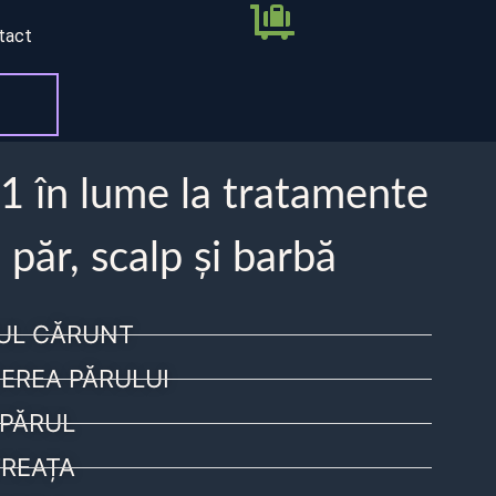
tact
 1 în lume la tratamente
 păr, scalp și barbă
UL CĂRUNT
EREA PĂRULUI
PĂRUL
REAȚA