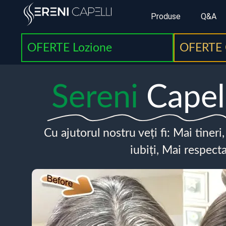
Produse
Q&A
OFERTE Lozione
OFERTE 
Sereni
Capel
Cu ajutorul nostru veți fi: Mai tineri
iubiți, Mai respecta