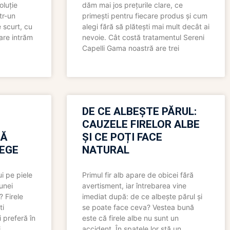
oluție
dăm mai jos prețurile clare, ce
tr-un
primești pentru fiecare produs și cum
 scurt, cu
alegi fără să plătești mai mult decât ai
care intrăm
nevoie. Cât costă tratamentul Sereni
Capelli Gama noastră are trei
N
DE CE ALBEȘTE PĂRUL:
CAUZELE FIRELOR ALBE
RĂ
ȘI CE POȚI FACE
LEGE
NATURAL
i pe piele
Primul fir alb apare de obicei fără
 unei
avertisment, iar întrebarea vine
? Firele
imediat după: de ce albește părul și
ti
se poate face ceva? Vestea bună
 preferă în
este că firele albe nu sunt un
i
accident. În spatele lor stă un