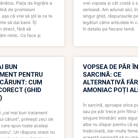
ănătos. Piața de îngrijire a
vrei vopsea și cât costă o s
lină de promisiuni
serioasă. Am adunat aici, în
așa că vrei să știi la ce te
singur ghid, răspunsurile pe
nte să dai banii. Îți
legături către articolele în 
direct, fără să
în detaliu pe fiecare temă.
ăm nimic. Ce face și
I BUN
VOPSEA DE PĂR Î
MENT PENTRU
SARCINĂ: CE
 CĂRUNT: CUM
ALTERNATIVĂ FĂ
CORECT (GHID
AMONIAC POȚI A
)
În sarcină, aproape orice pu
sau pe păr trece prin filtrul
 „cel mai bun tratament
singure întrebări: este sigur
ul cărunt”, primești zeci de
albe nu dispar pentru că eș
 care spun toate același
însărcinată, dar multe femei
 nostru”. Un răspuns onest nu
această perioadă să nu ma