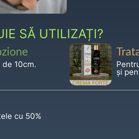
E SĂ UTILIZAȚI?
ozione
Trat
g de 10cm.
Pentr
și pen
ctele cu 50%