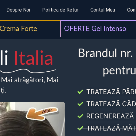
Despre Noi
Politica de Retur
Contul Meu
Con
Crema Forte
OFERTE Gel Intenso
Brandul nr.
li
Italia
pentru
, Mai atrăgători, Mai
ți.
TRATEAZĂ PĂR
TRATEAZĂ CĂD
REGENEREAZĂ 
TRATEAZĂ MĂT