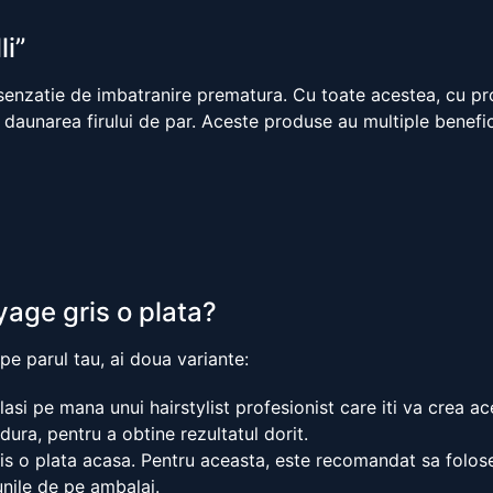
li”
senzatie de imbatranire prematura. Cu toate acestea, cu produ
ca daunarea firului de par. Aceste produse au multiple benefi
age gris o plata?
pe parul tau, ai doua variante:
lasi pe mana unui hairstylist profesionist care iti va crea 
dura, pentru a obtine rezultatul dorit.
is o plata acasa. Pentru aceasta, este recomandat sa folos
iunile de pe ambalaj.