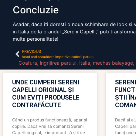
Concluzie
Asadar, daca iti doresti o noua schimbare de look si 
in Italia de la brandul „Sereni Capelli,” poti transforma
multa personalitate!
PREVIOUS
head and shoulders impotriva caderii parului
Coafura
,
Ingrijirea parului
,
Italia
,
mechas balayage
,
UNDE CUMPERI SERENI
SERENI
CAPELLI ORIGINAL ȘI
FUNCȚ
CUM EVIȚI PRODUSELE
ȘTII Î
CONTRAFĂCUTE
COMAN
Când un produs funcționează, apar și
Dacă ai aj
copiile. Dacă vrei să comanzi Sereni
Capelli păr
Capelli original, e important să știi de
funcționea