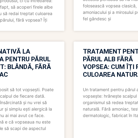
produsul, ci cu întrebarea:
folosească vopsea clasică,
fapt, să acoperi firele albe
amoniacului și a mirosului p
 să redai treptat culoarea
fel gândesc și
părului, fără vopsea? Îți
NATIVĂ LA
TRATAMENT PEN
A PENTRU PĂRUL
PĂRUL ALB FĂRĂ
T: BLÂNDĂ, FĂRĂ
VOPSEA: CUM ÎȚI 
AC
CULOAREA NATUR
bosit să tot vopsești. Poate
Un tratament pentru părul 
scalpul de fiecare dată.
vopsește: hrănește scalpul 
însărcinată și nu vrei să
organismul să redea trepta
pur și simplu ești alergică la
naturală. Fără amoniac, tes
nu ai mai avut ce face.
dermatologic, fabricat în Ita
nă e că vopseaua nu este
le să scapi de aspectul