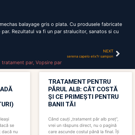
a mechas balayage gris o plata. Cu produsele fabricate
 par. Rezultatul va fi un par stralucitor, sanatos si cu
NEXT
serena capelo elix?r sampon
,
tratament par
,
Vopsire par
TRATAMENT PENTRU
OADĂ
PĂRUL ALB: CÂT COSTĂ
ȘI CE PRIMEȘTI PENTRU
URI)
BANII TĂI
leași
Când cauți „tratament păr alb preț”,
 dacă se
vrei un răspuns direct, nu o pagină
t dacă nu
care ascunde costul până la final. Îți