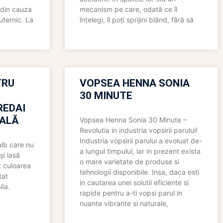
 din cauza
mecanism pe care, odată ce îl
uternic. La
înțelegi, îl poți sprijini blând, fără să
TRU
VOPSEA HENNA SONIA
30 MINUTE
REDAI
ALĂ
Vopsea Henna Sonia 30 Minute –
Revolutia in industria vopsirii parului!
Industria vopsirii parului a evoluat de-
alb care nu
a lungul timpului, iar in prezent exista
și lasă
o mare varietate de produse si
t culoarea
tehnologii disponibile. Insa, daca esti
tat
in cautarea unei solutii eficiente si
lia.
rapide pentru a-ti vopsi parul in
nuante vibrante si naturale,