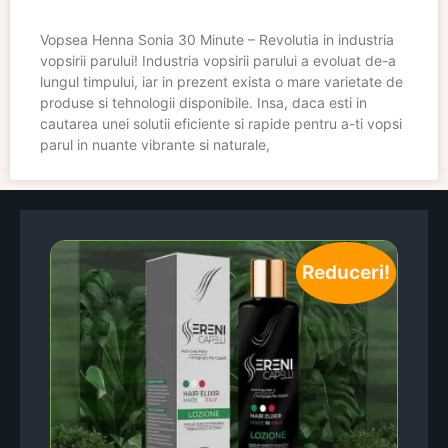
Vopsea Henna Sonia 30 Minute – Revolutia in industria
vopsirii parului! Industria vopsirii parului a evoluat de-a
lungul timpului, iar in prezent exista o mare varietate de
produse si tehnologii disponibile. Insa, daca esti in
cautarea unei solutii eficiente si rapide pentru a-ti vopsi
parul in nuante vibrante si naturale,
Reduceri!