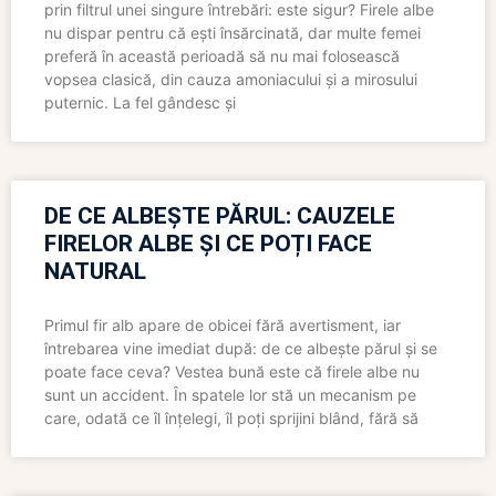
prin filtrul unei singure întrebări: este sigur? Firele albe
nu dispar pentru că ești însărcinată, dar multe femei
preferă în această perioadă să nu mai folosească
vopsea clasică, din cauza amoniacului și a mirosului
puternic. La fel gândesc și
DE CE ALBEȘTE PĂRUL: CAUZELE
FIRELOR ALBE ȘI CE POȚI FACE
NATURAL
Primul fir alb apare de obicei fără avertisment, iar
întrebarea vine imediat după: de ce albește părul și se
poate face ceva? Vestea bună este că firele albe nu
sunt un accident. În spatele lor stă un mecanism pe
care, odată ce îl înțelegi, îl poți sprijini blând, fără să