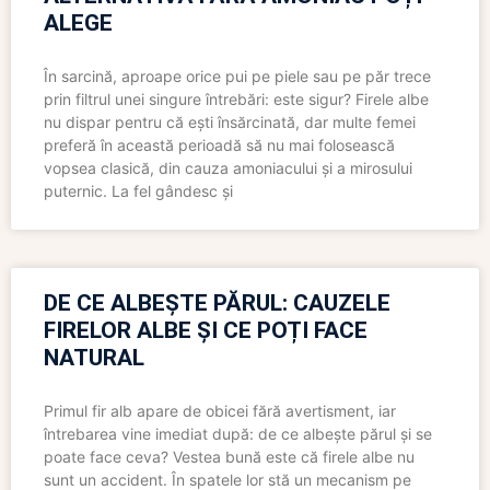
ALEGE
În sarcină, aproape orice pui pe piele sau pe păr trece
prin filtrul unei singure întrebări: este sigur? Firele albe
nu dispar pentru că ești însărcinată, dar multe femei
preferă în această perioadă să nu mai folosească
vopsea clasică, din cauza amoniacului și a mirosului
puternic. La fel gândesc și
DE CE ALBEȘTE PĂRUL: CAUZELE
FIRELOR ALBE ȘI CE POȚI FACE
NATURAL
Primul fir alb apare de obicei fără avertisment, iar
întrebarea vine imediat după: de ce albește părul și se
poate face ceva? Vestea bună este că firele albe nu
sunt un accident. În spatele lor stă un mecanism pe