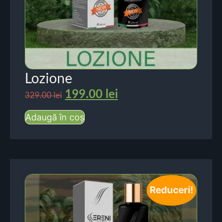
Lozione
199.00
lei
329.00
lei
Adaugă în coș
Reduceri!