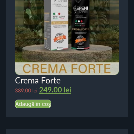
Crema Forte
249.00
lei
389.00
lei
Adaugă în coș