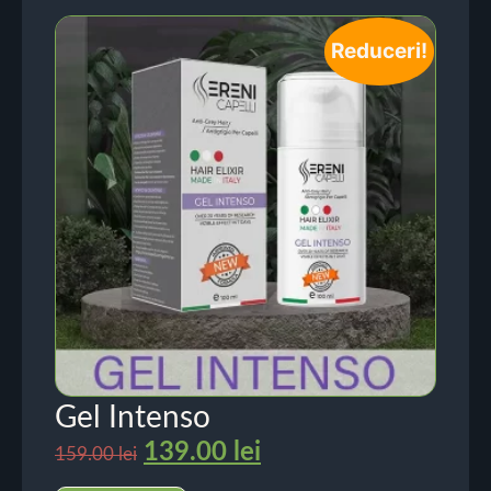
Reduceri!
Gel Intenso
139.00
lei
159.00
lei