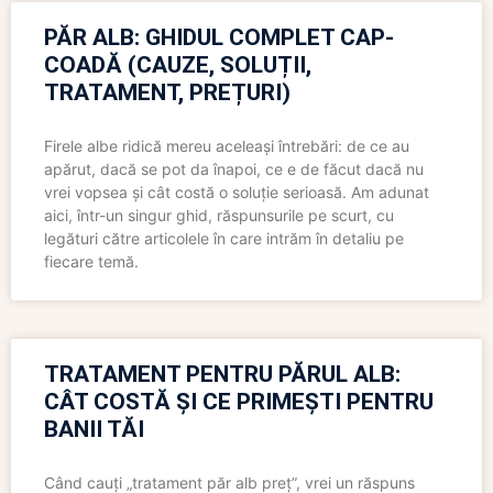
PĂR ALB: GHIDUL COMPLET CAP-
COADĂ (CAUZE, SOLUȚII,
TRATAMENT, PREȚURI)
Firele albe ridică mereu aceleași întrebări: de ce au
apărut, dacă se pot da înapoi, ce e de făcut dacă nu
vrei vopsea și cât costă o soluție serioasă. Am adunat
aici, într-un singur ghid, răspunsurile pe scurt, cu
legături către articolele în care intrăm în detaliu pe
fiecare temă.
TRATAMENT PENTRU PĂRUL ALB:
CÂT COSTĂ ȘI CE PRIMEȘTI PENTRU
BANII TĂI
Când cauți „tratament păr alb preț”, vrei un răspuns