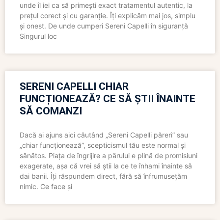
unde îl iei ca să primești exact tratamentul autentic, la
prețul corect și cu garanție. Îți explicăm mai jos, simplu
și onest. De unde cumperi Sereni Capelli în siguranță
Singurul loc
SERENI CAPELLI CHIAR
FUNCȚIONEAZĂ? CE SĂ ȘTII ÎNAINTE
SĂ COMANZI
Dacă ai ajuns aici căutând „Sereni Capelli păreri” sau
„chiar funcționează”, scepticismul tău este normal și
sănătos. Piața de îngrijire a părului e plină de promisiuni
exagerate, așa că vrei să știi la ce te înhami înainte să
dai banii. Îți răspundem direct, fără să înfrumusețăm
nimic. Ce face și