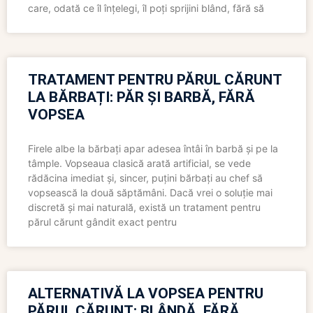
care, odată ce îl înțelegi, îl poți sprijini blând, fără să
TRATAMENT PENTRU PĂRUL CĂRUNT
LA BĂRBAȚI: PĂR ȘI BARBĂ, FĂRĂ
VOPSEA
Firele albe la bărbați apar adesea întâi în barbă și pe la
tâmple. Vopseaua clasică arată artificial, se vede
rădăcina imediat și, sincer, puțini bărbați au chef să
vopsească la două săptămâni. Dacă vrei o soluție mai
discretă și mai naturală, există un tratament pentru
părul cărunt gândit exact pentru
ALTERNATIVĂ LA VOPSEA PENTRU
PĂRUL CĂRUNT: BLÂNDĂ, FĂRĂ