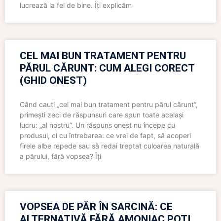
lucrează la fel de bine. Îți explicăm
CEL MAI BUN TRATAMENT PENTRU
PĂRUL CĂRUNT: CUM ALEGI CORECT
(GHID ONEST)
Când cauți „cel mai bun tratament pentru părul cărunt”,
primești zeci de răspunsuri care spun toate același
lucru: „al nostru”. Un răspuns onest nu începe cu
produsul, ci cu întrebarea: ce vrei de fapt, să acoperi
firele albe repede sau să redai treptat culoarea naturală
a părului, fără vopsea? Îți
VOPSEA DE PĂR ÎN SARCINĂ: CE
ALTERNATIVĂ FĂRĂ AMONIAC POȚI