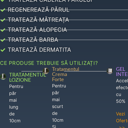
REGENEREAZĂ PĂRUL
TRATEAZĂ MĂTREAȚA
TRATEAZĂ ALOPECIA
TRATEAZĂ BARBA
TRATEAZĂ DERMATITA
CE PRODUSE TREBUIE SĂ UTILIZAȚI?
Tratamentul
GEL
Crema
INT
TRATAMENTUL
Forte
LOZIONE
Acce
Pentru
Pentru
efect
păr
păr
cu
mai
mai
50%
scurt
lung
de
de
Vezi
10cm
10cm
Ofert
Si
>>