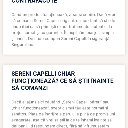
CONTRAFĂCUTE
Când un produs funcționează, apar și copiile. Dacă vrei
să comanzi Sereni Capelli original, e important să știi de
unde îl iei ca să primești exact tratamentul autentic, la
prețul corect și cu garanție. Îți explicăm mai jos, simplu
și onest. De unde cumperi Sereni Capelli în siguranță
Singurul loc
SERENI CAPELLI CHIAR
FUNCȚIONEAZĂ? CE SĂ ȘTII ÎNAINTE
SĂ COMANZI
Dacă ai ajuns aici căutând „Sereni Capelli păreri” sau
„chiar funcționează”, scepticismul tău este normal și
sănătos. Piața de îngrijire a părului e plină de promisiuni
exagerate, așa că vrei să știi la ce te înhami înainte să
dai banii. Îți răspundem direct, fără să înfrumusețăm