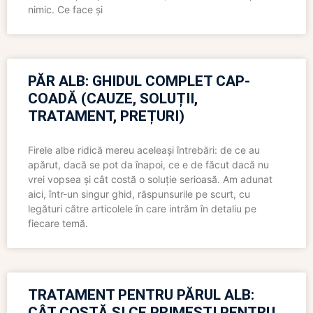
nimic. Ce face și
PĂR ALB: GHIDUL COMPLET CAP-
COADĂ (CAUZE, SOLUȚII,
TRATAMENT, PREȚURI)
Firele albe ridică mereu aceleași întrebări: de ce au
apărut, dacă se pot da înapoi, ce e de făcut dacă nu
vrei vopsea și cât costă o soluție serioasă. Am adunat
aici, într-un singur ghid, răspunsurile pe scurt, cu
legături către articolele în care intrăm în detaliu pe
fiecare temă.
TRATAMENT PENTRU PĂRUL ALB:
CÂT COSTĂ ȘI CE PRIMEȘTI PENTRU