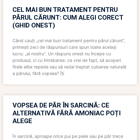
CEL MAI BUN TRATAMENT PENTRU
PĂRUL CĂRUNT: CUM ALEGI CORECT
(GHID ONEST)
Când cauți „cel mai bun tratament pentru părul cărunt”,
primești zeci de răspunsuri care spun toate același
lucru: „al nostru”. Un răspuns onest nu începe cu
produsul, ci cu întrebarea: ce vrei de fapt, să acoperi
firele albe repede sau să redai treptat culoarea naturală
a părului, fără vopsea? Îți
VOPSEA DE PĂR ÎN SARCINĂ: CE
ALTERNATIVĂ FĂRĂ AMONIAC POȚI
ALEGE
În sarcină, aproape orice pui pe piele sau pe păr trece