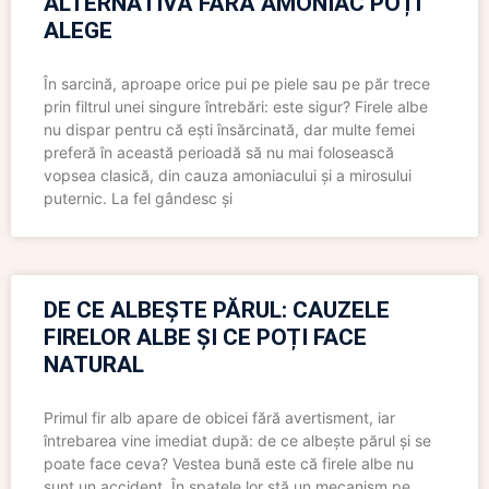
ALTERNATIVĂ FĂRĂ AMONIAC POȚI
ALEGE
În sarcină, aproape orice pui pe piele sau pe păr trece
prin filtrul unei singure întrebări: este sigur? Firele albe
nu dispar pentru că ești însărcinată, dar multe femei
preferă în această perioadă să nu mai folosească
vopsea clasică, din cauza amoniacului și a mirosului
puternic. La fel gândesc și
DE CE ALBEȘTE PĂRUL: CAUZELE
FIRELOR ALBE ȘI CE POȚI FACE
NATURAL
Primul fir alb apare de obicei fără avertisment, iar
întrebarea vine imediat după: de ce albește părul și se
poate face ceva? Vestea bună este că firele albe nu
sunt un accident. În spatele lor stă un mecanism pe