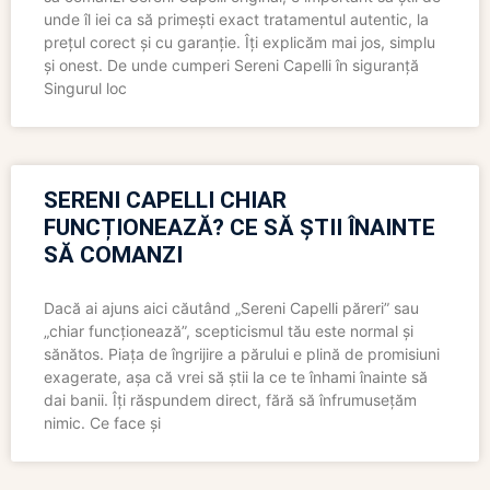
unde îl iei ca să primești exact tratamentul autentic, la
prețul corect și cu garanție. Îți explicăm mai jos, simplu
și onest. De unde cumperi Sereni Capelli în siguranță
Singurul loc
SERENI CAPELLI CHIAR
FUNCȚIONEAZĂ? CE SĂ ȘTII ÎNAINTE
SĂ COMANZI
Dacă ai ajuns aici căutând „Sereni Capelli păreri” sau
„chiar funcționează”, scepticismul tău este normal și
sănătos. Piața de îngrijire a părului e plină de promisiuni
exagerate, așa că vrei să știi la ce te înhami înainte să
dai banii. Îți răspundem direct, fără să înfrumusețăm
nimic. Ce face și