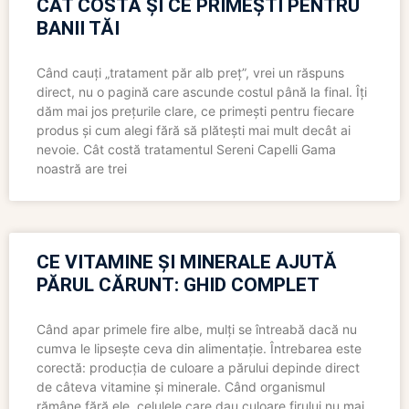
CÂT COSTĂ ȘI CE PRIMEȘTI PENTRU
BANII TĂI
Când cauți „tratament păr alb preț”, vrei un răspuns
direct, nu o pagină care ascunde costul până la final. Îți
dăm mai jos prețurile clare, ce primești pentru fiecare
produs și cum alegi fără să plătești mai mult decât ai
nevoie. Cât costă tratamentul Sereni Capelli Gama
noastră are trei
CE VITAMINE ȘI MINERALE AJUTĂ
PĂRUL CĂRUNT: GHID COMPLET
Când apar primele fire albe, mulți se întreabă dacă nu
cumva le lipsește ceva din alimentație. Întrebarea este
corectă: producția de culoare a părului depinde direct
de câteva vitamine și minerale. Când organismul
rămâne fără ele, celulele care dau culoare firului nu mai