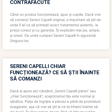
CONTRAFĂCUTE
Când un produs funcționează, apar și copiile. Dacă vrei
să comanzi Sereni Capelli original, e important să știi de
unde îl iei ca să primești exact tratamentul autentic, la
prețul corect și cu garanție. Îți explicăm mai jos, simplu
și onest. De unde cumperi Sereni Capelli în siguranță
Singurul loc
SERENI CAPELLI CHIAR
FUNCȚIONEAZĂ? CE SĂ ȘTII ÎNAINTE
SĂ COMANZI
Dacă ai ajuns aici căutând „Sereni Capelli păreri” sau
„chiar funcționează”, scepticismul tău este normal și
sănătos. Piața de îngrijire a părului e plină de promisiuni
exagerate, așa că vrei să știi la ce te înhami înainte să
dai banii. Îți răspundem direct, fără să înfrumusețăm