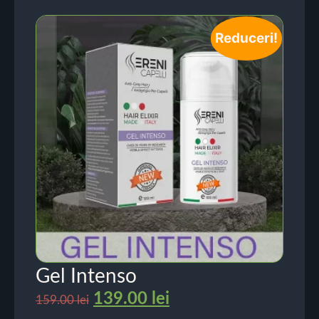
Reduceri!
Gel Intenso
139.00
lei
159.00
lei