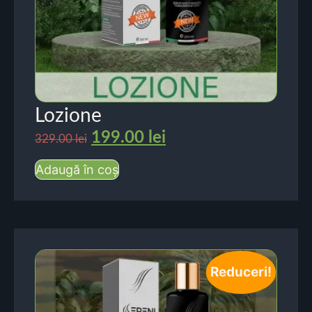
Lozione
199.00
lei
329.00
lei
Adaugă în coș
Reduceri!