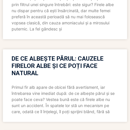
prin filtrul unei singure întrebări: este sigur? Firele albe
nu dispar pentru că ești însărcinată, dar multe femei
preferă în această perioadă să nu mai folosească
vopsea clasică, din cauza amoniacului și a mirosului
puternic. La fel gândesc și
DE CE ALBEȘTE PĂRUL: CAUZELE
FIRELOR ALBE ȘI CE POȚI FACE
NATURAL
Primul fir alb apare de obicei fără avertisment, iar
întrebarea vine imediat după: de ce albește părul și se
poate face ceva? Vestea bună este că firele albe nu
sunt un accident. În spatele lor stă un mecanism pe
care, odată ce îl înțelegi, îl poți sprijini blând, fără să