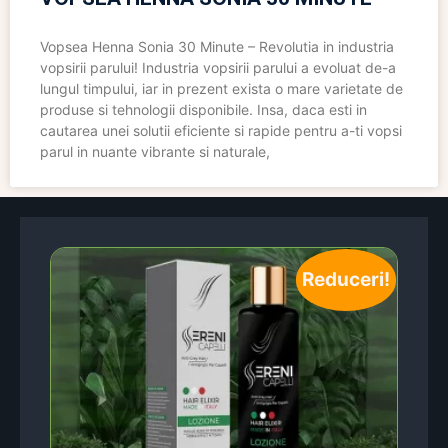
Vopsea Henna Sonia 30 Minute – Revolutia in industria
vopsirii parului! Industria vopsirii parului a evoluat de-a
lungul timpului, iar in prezent exista o mare varietate de
produse si tehnologii disponibile. Insa, daca esti in
cautarea unei solutii eficiente si rapide pentru a-ti vopsi
parul in nuante vibrante si naturale,
Reduceri!