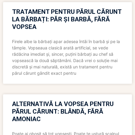
TRATAMENT PENTRU PĂRUL CĂRUNT
LA BĂRBAȚI: PĂR ȘI BARBĂ, FĂRĂ
VOPSEA
Firele albe la bărbați apar adesea întâi în barbă și pe la
tâmple. Vopseaua clasică arată artificial, se vede
rădăcina imediat și, sincer, puțini bărbați au chef să
vopsească la două săptămâni. Dacă vrei o soluție mai
discretă și mai naturală, există un tratament pentru
părul cărunt gândit exact pentru
ALTERNATIVĂ LA VOPSEA PENTRU
PĂRUL CĂRUNT: BLÂNDĂ, FĂRĂ
AMONIAC
Poate ai obosit să tot vopsești. Poate te ustură scalpul