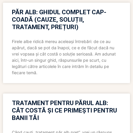
PĂR ALB: GHIDUL COMPLET CAP-
COADĂ (CAUZE, SOLUȚII,
TRATAMENT, PREȚURI)
Firele albe ridică mereu aceleași întrebări: de ce au
apărut, dacă se pot da înapoi, ce e de făcut dacă nu
vrei vopsea și cât costă o soluție serioasă. Am adunat
aici, într-un singur ghid, răspunsurile pe scurt, cu
legături către articolele în care intrăm în detaliu pe
fiecare temă.
TRATAMENT PENTRU PĂRUL ALB:
CÂT COSTĂ ȘI CE PRIMEȘTI PENTRU
BANII TĂI
Când cauți „tratament păr alb preț”, vrei un răspuns