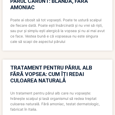
PĂRUL CĂRUNT: BLÂNDĂ, FĂRĂ
AMONIAC
Poate ai obosit să tot vopsești. Poate te ustură scalpul
de fiecare dată. Poate ești însărcinată și nu vrei să riști,
sau pur și simplu ești alergică la vopsea și nu ai mai avut
ce face. Vestea bună e că vopseaua nu este singura
cale să scapi de aspectul părului
TRATAMENT PENTRU PĂRUL ALB
FĂRĂ VOPSEA: CUM ÎȚI REDAI
CULOAREA NATURALĂ
Un tratament pentru părul alb care nu vopsește:
hrănește scalpul și lasă organismul să redea treptat
culoarea naturală. Fără amoniac, testat dermatologic,
fabricat în Italia.