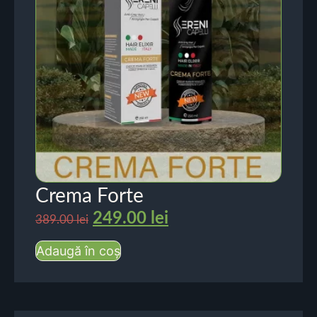
Crema Forte
249.00
lei
389.00
lei
Adaugă în coș