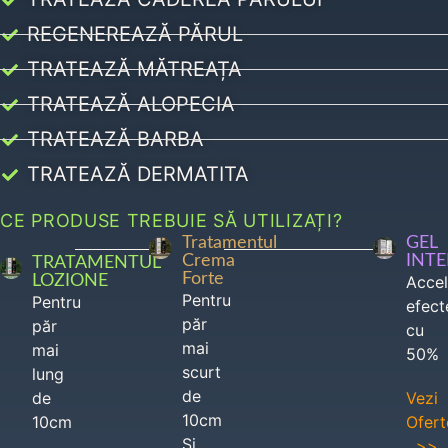
REGENEREAZĂ PĂRUL
TRATEAZĂ MĂTREAȚA
TRATEAZĂ ALOPECIA
TRATEAZĂ BARBA
TRATEAZĂ DERMATITA
CE PRODUSE TREBUIE SĂ UTILIZAȚI?
Tratamentul
GEL
Crema
INT
TRATAMENTUL
Forte
LOZIONE
Acce
Pentru
Pentru
efect
păr
păr
cu
mai
mai
50%
scurt
lung
de
de
Vezi
10cm
10cm
Ofert
Si
>>