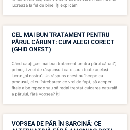
lucrează la fel de bine. Îți explicăm
CEL MAI BUN TRATAMENT PENTRU
PĂRUL CĂRUNT: CUM ALEGI CORECT
(GHID ONEST)
Când cauți „cel mai bun tratament pentru părul cărunt”,
primești zeci de răspunsuri care spun toate același
lucru: „al nostru”. Un răspuns onest nu începe cu
produsul, ci cu întrebarea: ce vrei de fapt, să acoperi
firele albe repede sau să redai treptat culoarea naturală
a părului, fără vopsea? Îți
VOPSEA DE PĂR ÎN SARCINĂ: CE