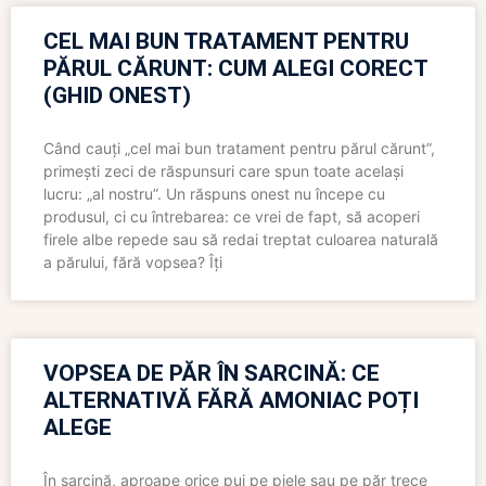
CEL MAI BUN TRATAMENT PENTRU
PĂRUL CĂRUNT: CUM ALEGI CORECT
(GHID ONEST)
Când cauți „cel mai bun tratament pentru părul cărunt”,
primești zeci de răspunsuri care spun toate același
lucru: „al nostru”. Un răspuns onest nu începe cu
produsul, ci cu întrebarea: ce vrei de fapt, să acoperi
firele albe repede sau să redai treptat culoarea naturală
a părului, fără vopsea? Îți
VOPSEA DE PĂR ÎN SARCINĂ: CE
ALTERNATIVĂ FĂRĂ AMONIAC POȚI
ALEGE
În sarcină, aproape orice pui pe piele sau pe păr trece