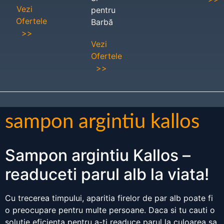
Vezi
pentru
Ofertele
Barbă
>>
Vezi
Ofertele
>>
sampon argintiu kallos
Sampon argintiu Kallos –
readuceti parul alb la viata!
Cu trecerea timpului, aparitia firelor de par alb poate fi
o preocupare pentru multe persoane. Daca si tu cauti o
solutie eficienta pentru a-ti readuce parul la culoarea sa