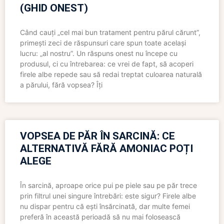
(GHID ONEST)
Când cauți „cel mai bun tratament pentru părul cărunt”,
primești zeci de răspunsuri care spun toate același
lucru: „al nostru”. Un răspuns onest nu începe cu
produsul, ci cu întrebarea: ce vrei de fapt, să acoperi
firele albe repede sau să redai treptat culoarea naturală
a părului, fără vopsea? Îți
VOPSEA DE PĂR ÎN SARCINĂ: CE
ALTERNATIVĂ FĂRĂ AMONIAC POȚI
ALEGE
În sarcină, aproape orice pui pe piele sau pe păr trece
prin filtrul unei singure întrebări: este sigur? Firele albe
nu dispar pentru că ești însărcinată, dar multe femei
preferă în această perioadă să nu mai folosească