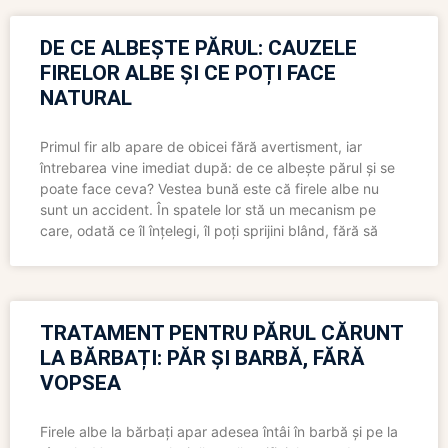
DE CE ALBEȘTE PĂRUL: CAUZELE
FIRELOR ALBE ȘI CE POȚI FACE
NATURAL
Primul fir alb apare de obicei fără avertisment, iar
întrebarea vine imediat după: de ce albește părul și se
poate face ceva? Vestea bună este că firele albe nu
sunt un accident. În spatele lor stă un mecanism pe
care, odată ce îl înțelegi, îl poți sprijini blând, fără să
TRATAMENT PENTRU PĂRUL CĂRUNT
LA BĂRBAȚI: PĂR ȘI BARBĂ, FĂRĂ
VOPSEA
Firele albe la bărbați apar adesea întâi în barbă și pe la