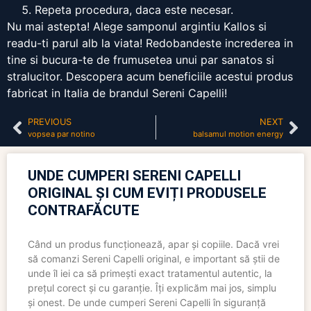
Repeta procedura, daca este necesar.
Nu mai astepta! Alege samponul argintiu Kallos si
readu-ti parul alb la viata! Redobandeste increderea in
tine si bucura-te de frumusetea unui par sanatos si
stralucitor. Descopera acum beneficiile acestui produs
fabricat in Italia de brandul Sereni Capelli!
PREVIOUS
NEXT
vopsea par notino
balsamul motion energy
UNDE CUMPERI SERENI CAPELLI
ORIGINAL ȘI CUM EVIȚI PRODUSELE
CONTRAFĂCUTE
Când un produs funcționează, apar și copiile. Dacă vrei
să comanzi Sereni Capelli original, e important să știi de
unde îl iei ca să primești exact tratamentul autentic, la
prețul corect și cu garanție. Îți explicăm mai jos, simplu
și onest. De unde cumperi Sereni Capelli în siguranță