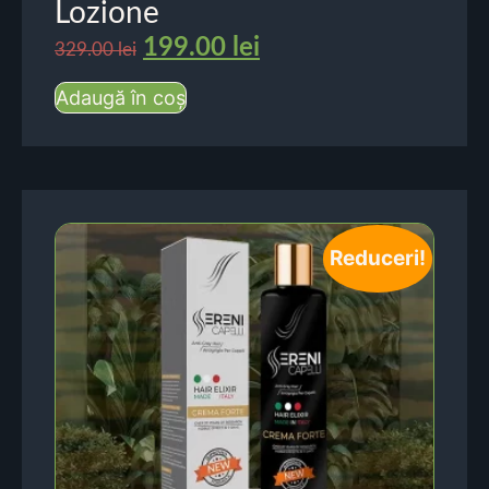
Lozione
199.00
lei
329.00
lei
Adaugă în coș
Reduceri!