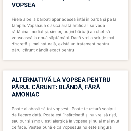
VOPSEA
Firele albe la bărbați apar adesea întâi în barbă și pe la
tâmple. Vopseaua clasică arată artificial, se vede
rădăcina imediat și, sincer, puțini bărbați au chef să
vopsească la două săptămâni. Dacă vrei o soluție mai
discretă și mai naturală, există un tratament pentru
părul cărunt gândit exact pentru
ALTERNATIVĂ LA VOPSEA PENTRU
PĂRUL CĂRUNT: BLÂNDĂ, FĂRĂ
AMONIAC
Poate ai obosit să tot vopsești. Poate te ustură scalpul
de fiecare dată. Poate ești însărcinată și nu vrei să riști,
sau pur și simplu ești alergică la vopsea și nu ai mai avut
ce face. Vestea bună e că vopseaua nu este singura