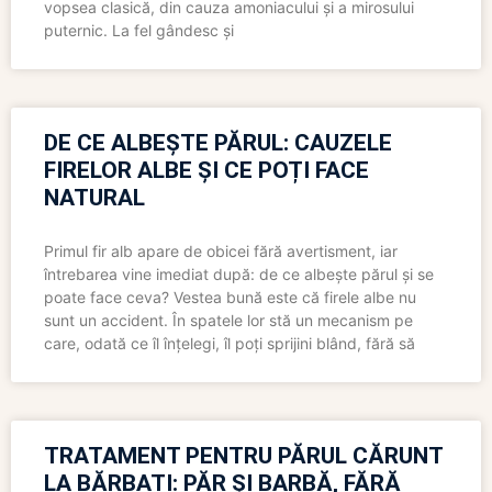
vopsea clasică, din cauza amoniacului și a mirosului
puternic. La fel gândesc și
DE CE ALBEȘTE PĂRUL: CAUZELE
FIRELOR ALBE ȘI CE POȚI FACE
NATURAL
Primul fir alb apare de obicei fără avertisment, iar
întrebarea vine imediat după: de ce albește părul și se
poate face ceva? Vestea bună este că firele albe nu
sunt un accident. În spatele lor stă un mecanism pe
care, odată ce îl înțelegi, îl poți sprijini blând, fără să
TRATAMENT PENTRU PĂRUL CĂRUNT
LA BĂRBAȚI: PĂR ȘI BARBĂ, FĂRĂ