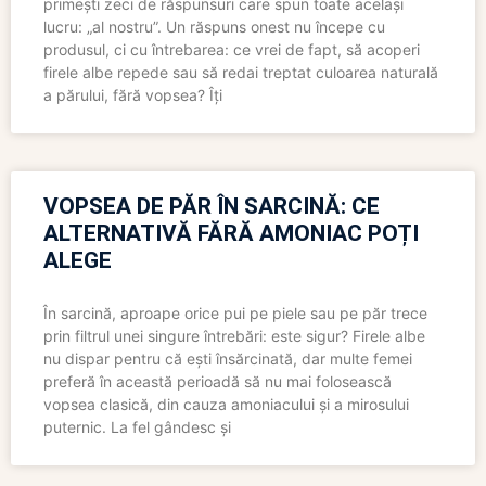
primești zeci de răspunsuri care spun toate același
lucru: „al nostru”. Un răspuns onest nu începe cu
produsul, ci cu întrebarea: ce vrei de fapt, să acoperi
firele albe repede sau să redai treptat culoarea naturală
a părului, fără vopsea? Îți
VOPSEA DE PĂR ÎN SARCINĂ: CE
ALTERNATIVĂ FĂRĂ AMONIAC POȚI
ALEGE
În sarcină, aproape orice pui pe piele sau pe păr trece
prin filtrul unei singure întrebări: este sigur? Firele albe
nu dispar pentru că ești însărcinată, dar multe femei
preferă în această perioadă să nu mai folosească
vopsea clasică, din cauza amoniacului și a mirosului
puternic. La fel gândesc și