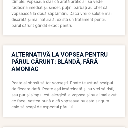
tâmple. Vopseaua clasică arată artificial, se vede
rădăcina imediat și, sincer, puțini bărbați au chef să
vopsească la două săptămâni. Dacă vrei o soluție mai
discretă și mai naturală, există un tratament pentru
părul cărunt gândit exact pentru
ALTERNATIVĂ LA VOPSEA PENTRU
PĂRUL CĂRUNT: BLÂNDĂ, FĂRĂ
AMONIAC
Poate ai obosit să tot vopsești. Poate te ustură scalpul
de fiecare dată. Poate ești însărcinată și nu vrei să riști,
sau pur și simplu ești alergică la vopsea și nu ai mai avut
ce face. Vestea bună e că vopseaua nu este singura
cale să scapi de aspectul părului