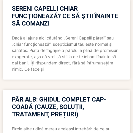
SERENI CAPELLI CHIAR
FUNCȚIONEAZĂ? CE SĂ ȘTII ÎNAINTE
SĂ COMANZI
Dacă ai ajuns aici căutând „Sereni Capelli păreri” sau
„chiar funcționează”, scepticismul tău este normal și
sănătos. Piața de îngrijire a părului e plină de promisiuni
exagerate, așa că vrei să știi la ce te înhami înainte să
dai banii. Îți răspundem direct, fără să înfrumusețăm
nimic. Ce face și
PĂR ALB: GHIDUL COMPLET CAP-
COADĂ (CAUZE, SOLUȚII,
TRATAMENT, PREȚURI)
Firele albe ridică mereu aceleași întrebări: de ce au