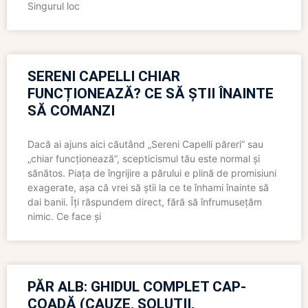
Singurul loc
SERENI CAPELLI CHIAR
FUNCȚIONEAZĂ? CE SĂ ȘTII ÎNAINTE
SĂ COMANZI
Dacă ai ajuns aici căutând „Sereni Capelli păreri” sau
„chiar funcționează”, scepticismul tău este normal și
sănătos. Piața de îngrijire a părului e plină de promisiuni
exagerate, așa că vrei să știi la ce te înhami înainte să
dai banii. Îți răspundem direct, fără să înfrumusețăm
nimic. Ce face și
PĂR ALB: GHIDUL COMPLET CAP-
COADĂ (CAUZE, SOLUȚII,