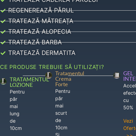
REGENEREAZĂ PĂRUL
TRATEAZĂ MĂTREAȚA
TRATEAZĂ ALOPECIA
TRATEAZĂ BARBA
TRATEAZĂ DERMATITA
CE PRODUSE TREBUIE SĂ UTILIZAȚI?
Tratamentul
GEL
Crema
INT
TRATAMENTUL
Forte
LOZIONE
Acce
Pentru
Pentru
efect
păr
păr
cu
mai
mai
50%
scurt
lung
de
de
Vezi
10cm
10cm
Ofert
Si
>>