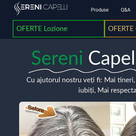
Produse
Q&A
OFERTE Lozione
OFERTE 
Sereni
Capel
Cu ajutorul nostru veți fi: Mai tineri
iubiți, Mai respecta