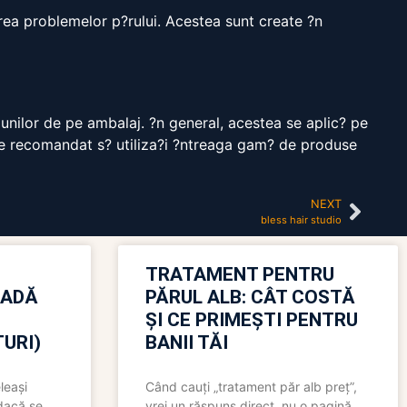
area problemelor p?rului. Acestea sunt create ?n
iunilor de pe ambalaj. ?n general, acestea se aplic? pe
ste recomandat s? utiliza?i ?ntreaga gam? de produse
NEXT
bless hair studio
TRATAMENT PENTRU
OADĂ
PĂRUL ALB: CÂT COSTĂ
ȘI CE PRIMEȘTI PENTRU
URI)
BANII TĂI
leași
Când cauți „tratament păr alb preț”,
 dacă se
vrei un răspuns direct, nu o pagină