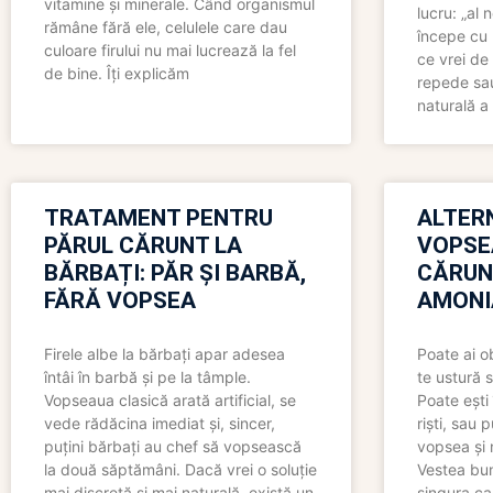
vitamine și minerale. Când organismul
lucru: „al
rămâne fără ele, celulele care dau
începe cu 
culoare firului nu mai lucrează la fel
ce vrei de 
de bine. Îți explicăm
repede sau
naturală a 
TRATAMENT PENTRU
ALTER
PĂRUL CĂRUNT LA
VOPSE
BĂRBAȚI: PĂR ȘI BARBĂ,
CĂRUN
FĂRĂ VOPSEA
AMONI
Firele albe la bărbați apar adesea
Poate ai o
întâi în barbă și pe la tâmple.
te ustură 
Vopseaua clasică arată artificial, se
Poate ești 
vede rădăcina imediat și, sincer,
riști, sau 
puțini bărbați au chef să vopsească
vopsea și 
la două săptămâni. Dacă vrei o soluție
Vestea bu
mai discretă și mai naturală, există un
singura ca