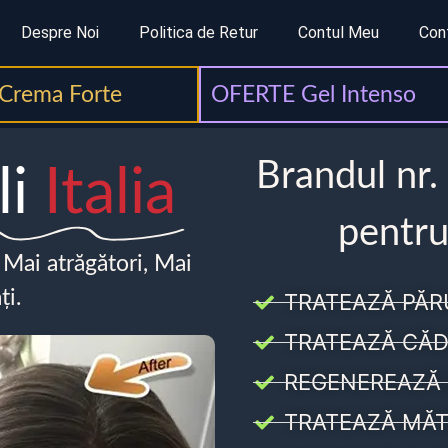
Despre Noi
Politica de Retur
Contul Meu
Con
Crema Forte
OFERTE Gel Intenso
Brandul nr.
li
Italia
pentru
, Mai atrăgători, Mai
ți.
TRATEAZĂ PĂR
TRATEAZĂ CĂD
REGENEREAZĂ 
TRATEAZĂ MĂT