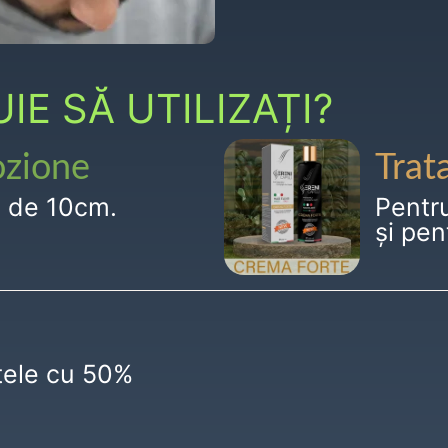
E SĂ UTILIZAȚI?
ozione
Trat
g de 10cm.
Pentr
și pen
ctele cu 50%