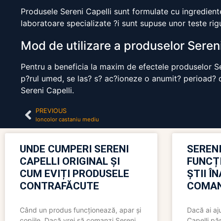
Produsele Sereni Capelli sunt formulate cu ingrediente
laboratoare specializate ?i sunt supuse unor teste rig
Mod de utilizare a produselor Sereni
Pentru a beneficia la maxim de efectele produselor Ser
p?rul umed, se las? s? ac?ioneze o anumit? perioad? d
Sereni Capelli.
PREVIOUS
loncolor castaniu mediu
UNDE CUMPERI SERENI
SERENI
CAPELLI ORIGINAL ȘI
FUNCȚ
CUM EVIȚI PRODUSELE
ȘTII Î
CONTRAFĂCUTE
COMAN
Când un produs funcționează, apar și
Dacă ai aj
copiile. Dacă vrei să comanzi Sereni
Capelli păr