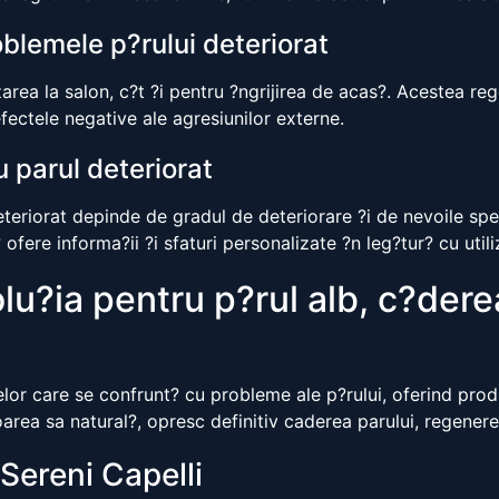
oblemele p?rului deteriorat
rea la salon, c?t ?i pentru ?ngrijirea de acas?. Acestea rege
fectele negative ale agresiunilor externe.
u parul deteriorat
eteriorat depinde de gradul de deteriorare ?i de nevoile sp
? ofere informa?ii ?i sfaturi personalizate ?n leg?tur? cu uti
lu?ia pentru p?rul alb, c?dere
lor care se confrunt? cu probleme ale p?rului, oferind produs
area sa natural?, opresc definitiv caderea parului, regenere
 Sereni Capelli