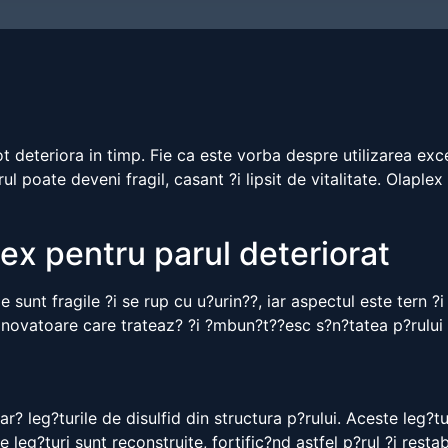
t deteriora in timp. Fie ca este vorba despre utilizarea exce
l poate deveni fragil, casant ?i lipsit de vitalitate. Olapl
ex pentru parul deteriorat
 sunt fragile ?i se rup cu u?urin??, iar aspectul este tern ?i l
inovatoare care trateaz? ?i ?mbun?t??esc s?n?tatea p?rului 
? leg?turile de disulfid din structura p?rului. Aceste leg?tu
 leg?turi sunt reconstruite, fortific?nd astfel p?rul ?i restabi