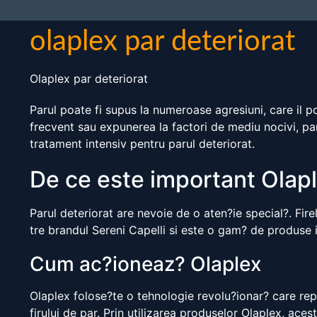
olaplex par deteriorat
Olaplex par deteriorat
Parul poate fi supus la numeroase agresiuni, care il po
frecvent sau expunerea la factori de mediu nocivi, paru
tratament intensiv pentru parul deteriorat.
De ce este important Olapl
Parul deteriorat are nevoie de o aten?ie special?. Firele
tre brandul Sereni Capelli si este o gam? de produse 
Cum ac?ioneaz? Olaplex
Olaplex folose?te o tehnologie revolu?ionar? care repar
firului de par. Prin utilizarea produselor Olaplex, aceste