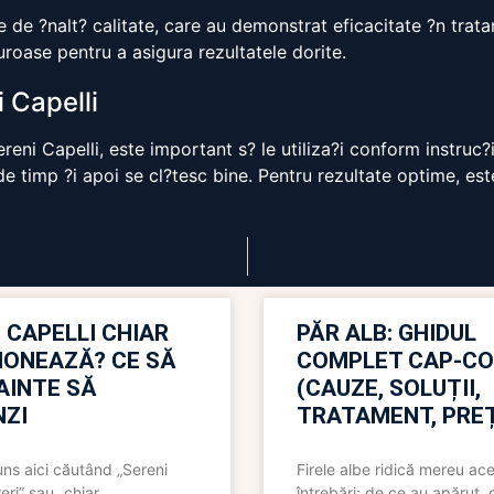
 de ?nalt? calitate, care au demonstrat eficacitate ?n trat
uroase pentru a asigura rezultatele dorite.
 Capelli
eni Capelli, este important s? le utiliza?i conform instruc?
e timp ?i apoi se cl?tesc bine. Pentru rezultate optime, e
 CAPELLI CHIAR
PĂR ALB: GHIDUL
IONEAZĂ? CE SĂ
COMPLET CAP-C
NAINTE SĂ
(CAUZE, SOLUȚII,
ZI
TRATAMENT, PREȚ
uns aici căutând „Sereni
Firele albe ridică mereu ace
eri” sau „chiar
întrebări: de ce au apărut,