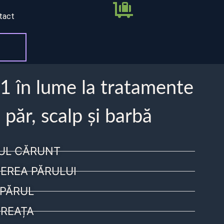
tact
 1 în lume la tratamente
 păr, scalp și barbă
UL CĂRUNT
EREA PĂRULUI
PĂRUL
REAȚA