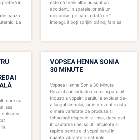
 preferă în
este că firele albe nu sunt un
i
accident. În spatele lor stă un
 din cauza
mecanism pe care, odată ce îl
uternic. La
înțelegi, îl poți sprijini blând, fără să
TRU
VOPSEA HENNA SONIA
30 MINUTE
REDAI
ALĂ
Vopsea Henna Sonia 30 Minute –
Revolutia in industria vopsirii parului!
Industria vopsirii parului a evoluat de-
alb care nu
a lungul timpului, iar in prezent exista
și lasă
o mare varietate de produse si
t culoarea
tehnologii disponibile. Insa, daca esti
tat
in cautarea unei solutii eficiente si
lia.
rapide pentru a-ti vopsi parul in
nuante vibrante si naturale,