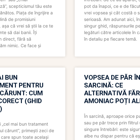
ză”, scepticismul tău este
pot da înapoi, ce e de făcu
ănătos. Piața de îngrijire a
vrei vopsea și cât costă o s
lină de promisiuni
serioasă. Am adunat aici, în
așa că vrei să știi la ce te
singur ghid, răspunsurile pe
nte să dai banii. Îți
legături către articolele în 
direct, fără să
în detaliu pe fiecare temă.
ăm nimic. Ce face și
I BUN
VOPSEA DE PĂR Î
MENT PENTRU
SARCINĂ: CE
 CĂRUNT: CUM
ALTERNATIVĂ FĂ
CORECT (GHID
AMONIAC POȚI A
)
În sarcină, aproape orice pu
sau pe păr trece prin filtrul
 „cel mai bun tratament
singure întrebări: este sigur
ul cărunt”, primești zeci de
albe nu dispar pentru că eș
 care spun toate același