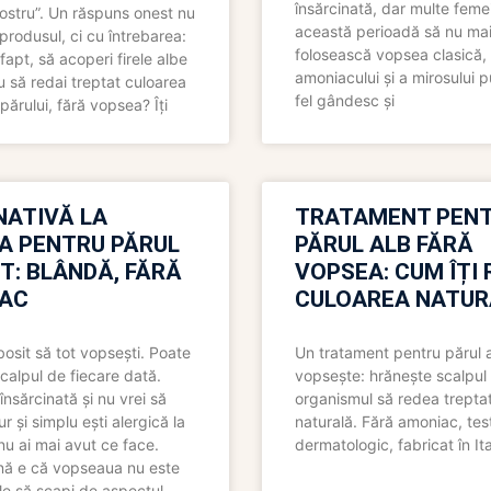
însărcinată, dar multe femei
 nostru”. Un răspuns onest nu
această perioadă să nu ma
produsul, ci cu întrebarea:
folosească vopsea clasică,
fapt, să acoperi firele albe
amoniacului și a mirosului p
 să redai treptat culoarea
fel gândesc și
părului, fără vopsea? Îți
NATIVĂ LA
TRATAMENT PEN
A PENTRU PĂRUL
PĂRUL ALB FĂRĂ
T: BLÂNDĂ, FĂRĂ
VOPSEA: CUM ÎȚI 
AC
CULOAREA NATUR
bosit să tot vopsești. Poate
Un tratament pentru părul 
scalpul de fiecare dată.
vopsește: hrănește scalpul 
însărcinată și nu vrei să
organismul să redea trepta
pur și simplu ești alergică la
naturală. Fără amoniac, tes
nu ai mai avut ce face.
dermatologic, fabricat în Ita
nă e că vopseaua nu este
le să scapi de aspectul