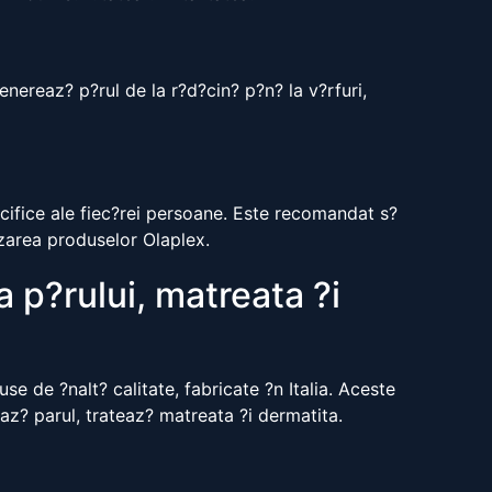
nereaz? p?rul de la r?d?cin? p?n? la v?rfuri,
ecifice ale fiec?rei persoane. Este recomandat s?
lizarea produselor Olaplex.
a p?rului, matreata ?i
e de ?nalt? calitate, fabricate ?n Italia. Aceste
az? parul, trateaz? matreata ?i dermatita.