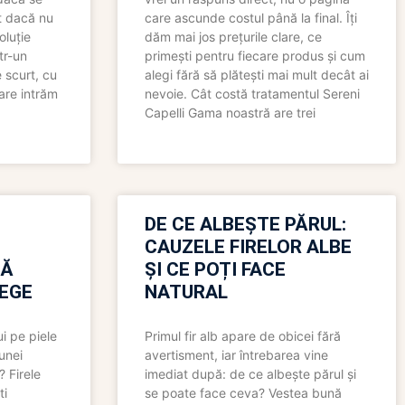
t dacă nu
care ascunde costul până la final. Îți
oluție
dăm mai jos prețurile clare, ce
tr-un
primești pentru fiecare produs și cum
 scurt, cu
alegi fără să plătești mai mult decât ai
care intrăm
nevoie. Cât costă tratamentul Sereni
Capelli Gama noastră are trei
N
DE CE ALBEȘTE PĂRUL:
CAUZELE FIRELOR ALBE
RĂ
ȘI CE POȚI FACE
LEGE
NATURAL
i pe piele
Primul fir alb apare de obicei fără
 unei
avertisment, iar întrebarea vine
? Firele
imediat după: de ce albește părul și
ti
se poate face ceva? Vestea bună