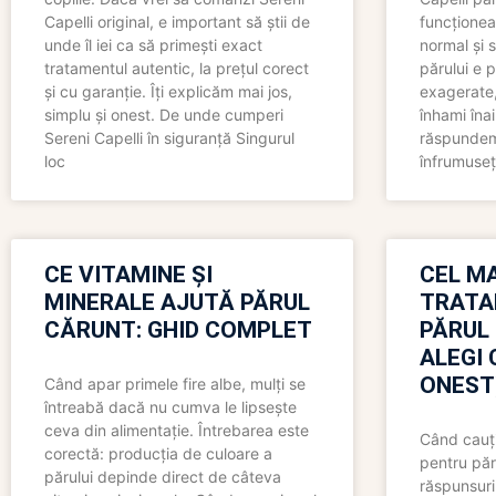
Capelli original, e important să știi de
funcționea
unde îl iei ca să primești exact
normal și s
tratamentul autentic, la prețul corect
părului e p
și cu garanție. Îți explicăm mai jos,
exagerate, 
simplu și onest. De unde cumperi
înhami înai
Sereni Capelli în siguranță Singurul
răspundem 
loc
înfrumuseț
CE VITAMINE ȘI
CEL MA
MINERALE AJUTĂ PĂRUL
TRATA
CĂRUNT: GHID COMPLET
PĂRUL
ALEGI 
ONEST
Când apar primele fire albe, mulți se
întreabă dacă nu cumva le lipsește
ceva din alimentație. Întrebarea este
Când cauți
corectă: producția de culoare a
pentru păr
părului depinde direct de câteva
răspunsuri